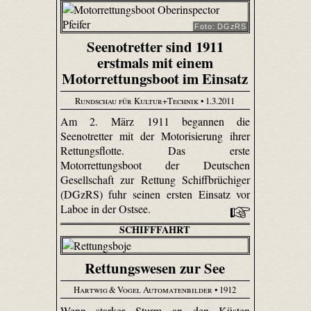
Foto: DGzRS
Seenotretter sind 1911
erstmals mit einem
Motorrettungsboot im Einsatz
Rundschau für Kultur+Technik
• 1.3.2011
Am 2. März 1911 begannen die
Seenotretter mit der Motorisierung ihrer
Rettungsflotte. Das erste
Motorrettungsboot der Deutschen
Gesellschaft zur Rettung Schiffbrüchiger
(DGzRS) fuhr seinen ersten Einsatz vor
Laboe in der Ostsee.
SCHIFFFAHRT
Rettungswesen zur See
Hartwig & Vogel Automatenbilder
• 1912
Wenn starker Sturm an den Küsten