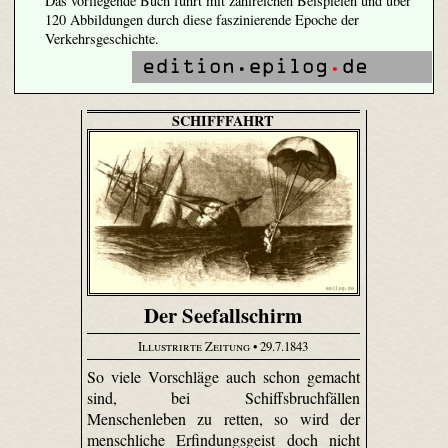
Das vorliegende Buch führt mit zahlreichen Beispielen und über
120 Abbildungen durch diese faszinierende Epoche der
Verkehrsgeschichte.
SCHIFFFAHRT
Der Seefallschirm
Illustrirte Zeitung
• 29.7.1843
So viele Vorschläge auch schon gemacht
sind, bei Schiffsbruchfällen
Menschenleben zu retten, so wird der
menschliche Erfindungsgeist doch nicht