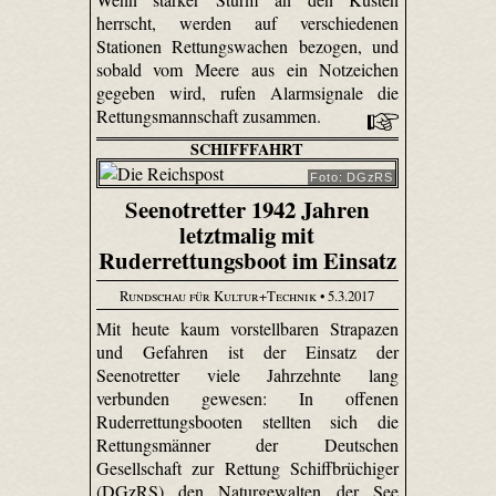
herrscht, werden auf verschiedenen
Stationen Rettungswachen bezogen, und
sobald vom Meere aus ein Notzeichen
gegeben wird, rufen Alarmsignale die
Rettungsmannschaft zusammen.
SCHIFFFAHRT
Foto: DGzRS
Seenotretter 1942 Jahren
letztmalig mit
Ruderrettungsboot im Einsatz
Rundschau für Kultur+Technik
• 5.3.2017
Mit heute kaum vorstellbaren Strapazen
und Gefahren ist der Einsatz der
Seenotretter viele Jahrzehnte lang
verbunden gewesen: In offenen
Ruderrettungsbooten stellten sich die
Rettungsmänner der Deutschen
Gesellschaft zur Rettung Schiffbrüchiger
(DGzRS) den Naturgewalten der See