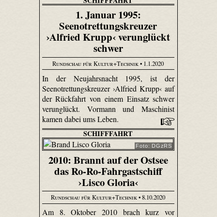
SCHIFFFAHRT
1. Januar 1995:
Seenotrettungskreuzer
›Alfried Krupp‹ verunglückt
schwer
Rundschau für Kultur+Technik
• 1.1.2020
In der Neujahrsnacht 1995, ist der
Seenotrettungskreuzer ›Alfried Krupp‹ auf
der Rückfahrt von einem Einsatz schwer
verunglückt. Vormann und Maschinist
kamen dabei ums Leben.
SCHIFFFAHRT
Foto: DGzRS
2010: Brannt auf der Ostsee
das Ro-Ro-Fahrgastschiff
›Lisco Gloria‹
Rundschau für Kultur+Technik
• 8.10.2020
Am 8. Oktober 2010 brach kurz vor