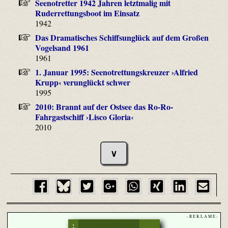
Seenotretter 1942 Jahren letztmalig mit
Ruderrettungsboot im Einsatz
1942
Das Dramatisches Schiffsunglück auf dem Großen
Vogelsand 1961
1961
1. Januar 1995: Seenotrettungskreuzer ›Alfried
Krupp‹ verunglückt schwer
1995
2010: Brannt auf der Ostsee das Ro-Ro-
Fahrgastschiff ›Lisco Gloria‹
2010
∨
- R E K L A M E -