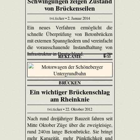
Schwingungen zeigen Zustand
von Brückenseilen
tvi.ticker • 2. Januar 2014
Ein neues Verfahren ermöglicht die
schnelle Überprüfung von Betonbrücken
mit externen Spanngliedern und vereinfacht
die vorausschauende Instandhaltung von
Infrastruktur in Deutschland.
REKLAME
BRÜCKEN
Ein wichtiger Brückenschlag
am Rheinknie
tvi.ticker • 22. Oktober 2012
Nach rund dreijähriger Bauzeit fahren seit
Mitte Oktober Züge über die zweigleisige,
rund 240 m lange Betonbrücke. Sie bringt
mehr Kapazität, mehr Pünktlichkeit und