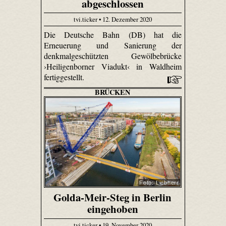
abgeschlossen
tvi.ticker • 12. Dezember 2020
Die Deutsche Bahn (DB) hat die
Erneuerung und Sanierung der
denkmalgeschützten Gewölbebrücke
›Heiligenborner Viadukt‹ in Waldheim
fertiggestellt.
BRÜCKEN
Foto: Liebherr
Golda-Meir-Steg in Berlin
eingehoben
tvi.ticker • 19. November 2020