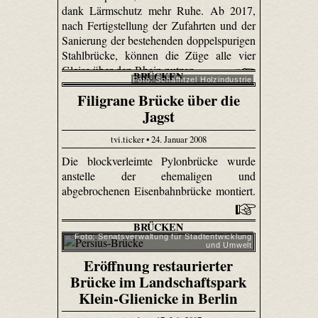
dank Lärmschutz mehr Ruhe. Ab 2017,
nach Fertigstellung der Zufahrten und der
Sanierung der bestehenden doppelspurigen
Stahlbrücke, können die Züge alle vier
Gleise über den Rhein nutzen.
BRÜCKEN
Foto: Schaffitzel Holzindustrie
Filigrane Brücke über die
Jagst
tvi.ticker • 24. Januar 2008
Die blockverleimte Pylonbrücke wurde
anstelle der ehemaligen und
abgebrochenen Eisenbahnbrücke montiert.
BRÜCKEN
Foto: Senats­verwaltung für Stadtentwicklung
und Umwelt
Eröffnung restaurierter
Brücke im Landschaftspark
Klein-Glienicke in Berlin