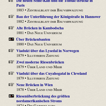
Die neuen Seine-Kais und die Tolbiac-Brücke in
Paris
1883 •
Zentralblatt der Bauverwaltung
Bau der Unterführung der Königstraße in Hannover
1882 •
Zentralblatt der Bauverwaltung
Alte Brücken in Kambodscha
1881 •
Das Neue Universum
Über Brückenbauten
1880 •
Das Neue Universum
Viadukt über das Lysedal in Norwegen
1879 •
Illustrirte Zeitung
Zwei moderne Riesenbrücken
1879 •
Über Land und Meer
Viadukt über das Cuyahogatal in Cleveland
1879 •
Illustrirte Zeitung
Neue Brücken in Wien
1878 •
Über Land und Meer
Riesenüberbrückung des größten
nordamerikanischen Stroms
1874 •
Die Gartenlaube