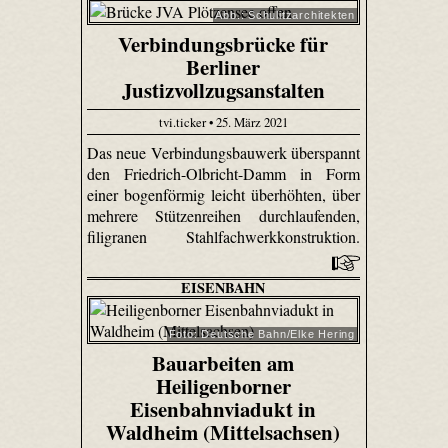
Abb.: Schulitzarchitekten
Verbindungsbrücke für
Berliner
Justizvollzugsanstalten
tvi.ticker • 25. März 2021
Das neue Verbindungsbauwerk überspannt
den Friedrich-Olbricht-Damm in Form
einer bogenförmig leicht überhöhten, über
mehrere Stützenreihen durchlaufenden,
filigranen Stahlfachwerkkonstruktion.
EISENBAHN
Foto: Deutsche Bahn/Elke Hering
Bauarbeiten am
Heiligenborner
Eisenbahnviadukt in
Waldheim (Mittelsachsen)