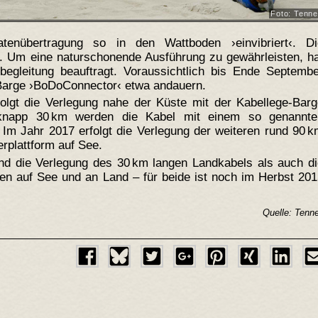
Foto: Tenn
atenübertragung so in den Wattboden ›einvibriert‹. Di
 m. Um eine naturschonende Ausführung zu gewährleisten, h
begleitung beauftragt. Voraussichtlich bis Ende Septembe
-Barge ›BoDoConnector‹ etwa andauern.
folgt die Verlegung nahe der Küste mit der Kabellege-Bar
knapp 30 km werden die Kabel mit einem so genannte
. Im Jahr 2017 erfolgt die Verlegung der weiteren rund 90 
rplattform auf See.
ind die Verlegung des 30 km langen Landkabels als auch d
nen auf See und an Land – für beide ist noch im Herbst 20
Quelle: Ten