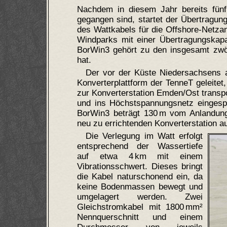
Nachdem in diesem Jahr bereits fünf
gegangen sind, startet der Übertragung
des Wattkabels für die Offshore-Netz
Windparks mit einer Übertragungskap
BorWin3 gehört zu den insgesamt zwöl
hat.
Der vor der Küste Niedersachsens a
Konverterplattform der TenneT geleite
zur Konverterstation Emden/Ost transpo
und ins Höchstspannungsnetz eingespe
BorWin3 beträgt 130 m vom Anlandun
neu zu errichtenden Konverterstation 
Die Verlegung im Watt erfolgt
entsprechend der Wassertiefe
auf etwa 4 km mit einem
Vibrationsschwert. Dieses bringt
die Kabel naturschonend ein, da
keine Bodenmassen bewegt und
umgelagert werden. Zwei
Gleichstromkabel mit 1800 mm²
Nennquerschnitt und einem