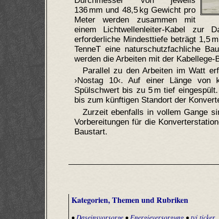
Durchmesser von jeweils
136 mm und 48,5 kg Gewicht pro
Meter werden zusammen mit
einem Lichtwellenleiter-Kabel zur D
erforderliche Mindesttiefe beträgt 1,5
TenneT eine naturschutzfachliche Bau
werden die Arbeiten mit der Kabellege
Parallel zu den Arbeiten im Watt er
›Nostag 10‹. Auf einer Länge von 
Spülschwert bis zu 5 m tief eingespült
bis zum künftigen Standort der Konverte
Zurzeit ebenfalls in vollem Gange s
Vorbereitungen für die Konverterstatio
Baustart.
Kategorien, Themen und Rubriken
•
Daseinsvorsorge
•
Energieversorgung
•
tvi.ticker