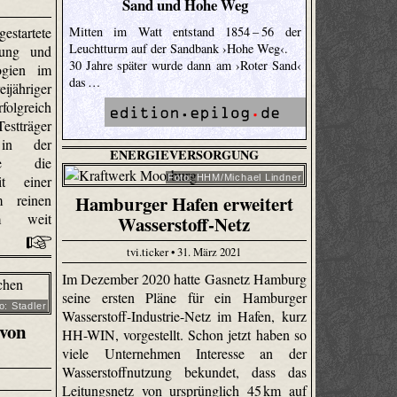
Sand und Hohe Weg
Mitten im Watt entstand 1854 – 56 der
tartete
Leuchtturm auf der Sandbank ›Hohe Weg‹.
lung und
30 Jahre später wurde dann am ›Roter Sand‹
ogien im
das …
ijähriger
greich
tträger
 in der
ENERGIEVERSORGUNG
ase die
Foto: HHM/Michael Lindner
it einer
Hamburger Hafen erweitert
m reinen
km weit
Wasserstoff-Netz
tvi.ticker • 31. März 2021
Im Dezember 2020 hatte Gasnetz Hamburg
seine ersten Pläne für ein Hamburger
o: Stadler
Wasserstoff-Industrie-Netz im Hafen, kurz
von
HH-WIN, vorgestellt. Schon jetzt haben so
viele Unternehmen Interesse an der
Wasserstoffnutzung bekundet, dass das
Leitungsnetz von ursprünglich 45 km auf