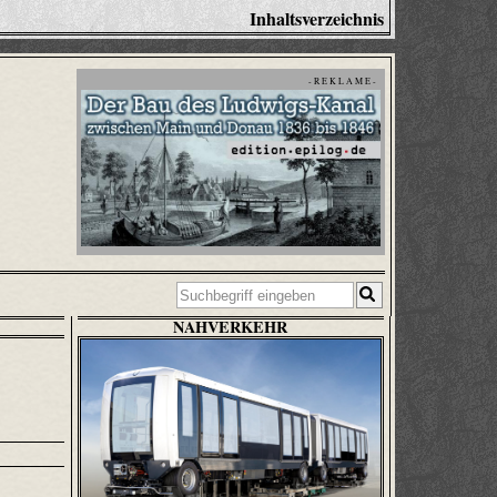
Inhaltsverzeichnis
- R E K L A M E -
NAHVERKEHR