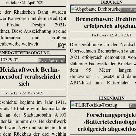
BRÜCKEN
tvi.ticker • 21. April 2021
Foto: Br
ge der Rhätischen Bahn wurden
Bremerhaven: Drehbr
 zwei Kategorien mit dem ›Red Dot
erfolgreich abgeba
: Product Design 2021‹
chnet. Diese Auszeichnung ist eine
tvi.ticker • 12. April 2021
ührenden und größten
ttbewerbe weltweit.
Die Drehbrücke an der Nordsch
Überseehafen Bremerhaven ist am 
ENERGIEVERSORGUNG
2021 erfolgreich demontiert wo
Foto: Vattenfall
stählerne Fachwerk der Brücke 
Heizkraftwerk Berlin-
dem 95 Meter langen 
ersdorf verabschiedet
›Innovation 1‹ gesetzt und dan
sich
ABC-Insel am Kaiserhafen ve
tvi.ticker • 29. März 2021
EISENBAHN
eschichte beginnt im Jahr 1911.
Fot
er als 110 Jahre wird das markante
Forschungsprojek
rk an der Stadtautobahn A 100
›Batterietechnologi
attenfall nimmt das Heizkraftwerk
erfolgreich abgeschlo
orf vom Netz und startet im Juni
t dem Rückbau der drei weithin