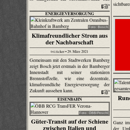
sichtbar
ENERGIEVERSORGUNG
Foto: Bosch
Klimafreundlicher Strom aus
der Nachbarschaft
tvi.ticker • 29. März 2021
Gemeinsam mit den Stadtwerken Bamberg
zeigt Bosch jetzt erstmals in der Bamberger
Innenstadt mit seiner stationären
Brennstoffzelle, wie eine dezentrale,
klimafreundliche Energieversorgung der
Zukunft aussehen kann.
Rund
EISENBAHN
Foto: ÖBB/Peschl
Güter-Transit auf der Schiene
Ganz im 
zwischen Italien und
der Umb