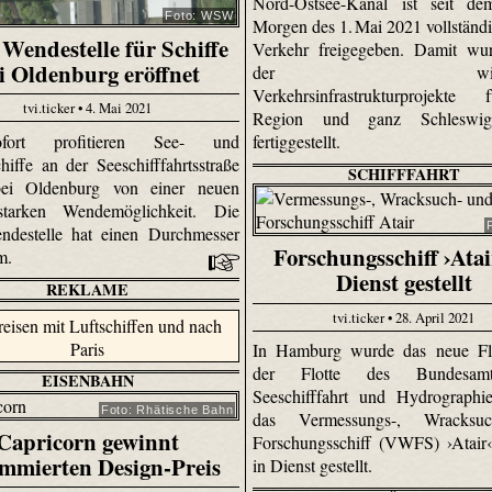
Nord-Ostsee-Kanal ist seit de
Foto: WSW
Morgen des 1. Mai 2021 vollständi
Wendestelle für Schiffe
Verkehr freigegeben. Damit wur
i Oldenburg eröffnet
der wichtig
Verkehrsinfrastrukturprojekte
tvi.ticker • 4. Mai 2021
Region und ganz Schleswig-
ort profitieren See- und
fertiggestellt.
hiffe an der Seeschifffahrtsstraße
SCHIFFFAHRT
ei Oldenburg von einer neuen
gsstarken Wendemöglichkeit. Die
ndestelle hat einen Durchmesser
Forschungsschiff ›Atai
 m.
Dienst gestellt
REKLAME
tvi.ticker • 28. April 2021
In Hamburg wurde das neue Fla
der Flotte des Bundesam
EISENBAHN
Seeschifffahrt und Hydrographi
Foto: Rhätische Bahn
das Vermessungs-, Wracksu
Capricorn gewinnt
Forschungsschiff (VWFS) ›Atair‹, 
mmierten Design-Preis
in Dienst gestellt.