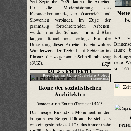
Seit September 2020 laufen die Arbeiten
für die Modernisierung des
Neue 
Karawankentunnels, der Österreich und
be
Slowenien verbindet. Im Zuge der
planmäßig fortschreitenden Arbeiten,
werden nun die Schienen im rund 8 km
Ab sof
langen Tunnel neu verlegt. Für die
Binnensc
Umsetzung dieser Arbeiten ist ein wahres
Hunte b
Wunderwerk der Technik auf Schienen im
leistun
Einsatz, der so genannte Schnellumbauzug
neue We
(SUZ).
von 165
BAU & ARCHITEKTUR
Foto: Darmon Richter/Buzludzha Project
Foundation
Ikone der sozialistischen
Architektur
Rundschau für Kultur+Technik
• 1.5.2021
Das riesige Buzludzha-Monument in den
bulgarischen Bergen fällt auf. Es sieht aus
reno
wie ein gestrandetes UFO, das immer mehr
verfällt. Im Interview erklärt Prof. Thomas