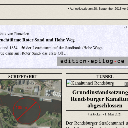
• Auf epilog.de am 20. September 2015 veröf
- R
obus van Ronzelen
euchttürme Roter Sand und Hohe Weg
stand 1854 – 56 der Leuchtturm auf der Sandbank ›Hohe Weg‹.
rde dann am ›Roter Sand‹ das erste Off …
SCHIFFFAHRT
TUNNEL
F
Grundinstandsetzung
Rendsburger Kanaltu
abgeschlossen
tvi.ticker • 1. Mai 2021
Der Rendsburger Straßentunnel 