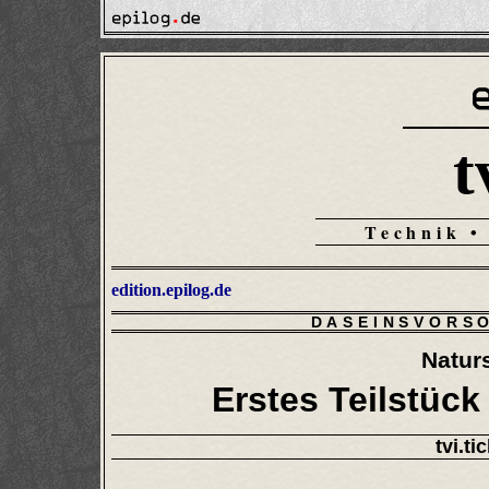
t
Technik •
edition.epilog.de
DASEINSVORS
Natur
Erstes Teilstück
tvi.ti