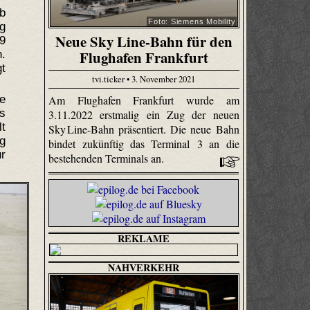
b
Foto: Siemens Mobility
ng
Neue Sky Line-Bahn für den
9
Flughafen Frankfurt
.
t
tvi.ticker • 3. November 2021
e
Am Flughafen Frankfurt wurde am
is
3.11.2022 erstmalig ein Zug der neuen
lt
Sky Line-Bahn präsentiert. Die neue Bahn
g
bindet zukünftig das Terminal 3 an die
r
bestehenden Terminals an.
REKLAME
NAHVERKEHR