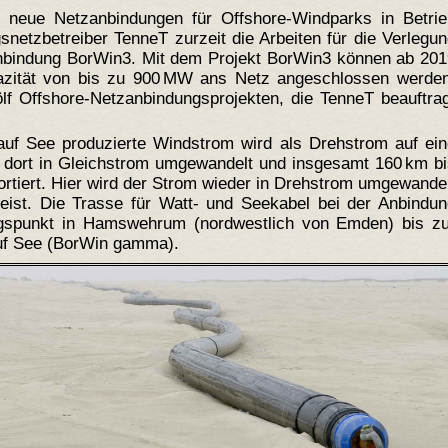
 neue Netzanbindungen für Offshore-Windparks in Betrie
snetzbetreiber TenneT zurzeit die Arbeiten für die Verlegu
anbindung BorWin3. Mit dem Projekt BorWin3 können ab 201
azität von bis zu 900 MW ans Netz angeschlossen werden
f Offshore-Netzanbindungsprojekten, die TenneT beauftrag
uf See produzierte Windstrom wird als Drehstrom auf ein
t, dort in Gleichstrom umgewandelt und insgesamt 160 km b
rtiert. Hier wird der Strom wieder in Drehstrom umgewande
ist. Die Trasse für Watt- und Seekabel bei der Anbindun
gspunkt in Hamswehrum (nordwestlich von Emden) bis zu
auf See (BorWin gamma).