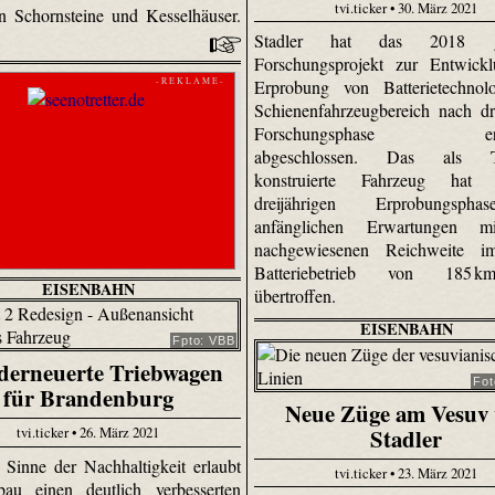
tvi.ticker • 30. März 2021
en Schornsteine und Kesselhäuser.
Stadler hat das 2018 ges
Forschungsprojekt zur Entwick
- R E K L A M E -
Erprobung von Batterietechnol
Schienenfahrzeugbereich nach dre
Forschungsphase erfol
abgeschlossen. Das als Tes
konstruierte Fahrzeug hat
dreijährigen Erprobungsph
anfänglichen Erwartungen m
nachgewiesenen Reichweite i
Batteriebetrieb von 185 
EISENBAHN
übertroffen.
EISENBAHN
Fpto: VBB
erneuerte Triebwagen
Fot
für Brandenburg
Neue Züge am Vesuv 
Stadler
tvi.ticker • 26. März 2021
Sinne der Nachhaltigkeit erlaubt
tvi.ticker • 23. März 2021
au einen deutlich verbesserten