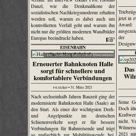
Danzl, wie die Denkmalikone der
Triebzü
sozialistischen Nachkriegsmoderne erhalten
jetzt in
werden soll, warum es dabei auch um
Award
kontrollierten Verfall geht und warum ihn
ausgezei
nicht nur die größten modernen Wandbilder
der f
Europas beeindruckt haben.
Designwe
EISENBAHN
Foto: Deutsche Bahn/Volker Emersleben
Erneuerter Bahnknoten Halle
Das 
sorgt für schnellere und
Wilm
komfortablere Verbindungen
tvi.ticker • 31. März 2021
Nach sechseinhalb Jahren Bauzeit ging der
Seine G
modernisierte Bahnknoten Halle (Saale) an
Doch ält
den Start. Als einer der wichtigsten Dreh-
Kraftwe
und Angelpunkte im deutschen
nicht. V
Schienenverkehr sorgt er für bessere
Wilmersd
Verbindungen für Bahnreisende und trägt
2021 mi
so maßgeblich zur Mobilitätswende bei.