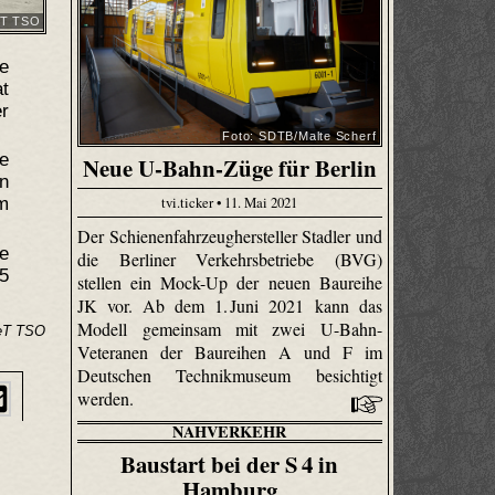
eT TSO
e
at
r
Foto: SDTB/Malte Scherf
ge
Neue U-Bahn-Züge für Berlin
n
tvi.ticker • 11. Mai 2021
km
Der Schienenfahrzeughersteller Stadler und
ie
die Berliner Verkehrsbetriebe (BVG)
15
stellen ein Mock-Up der neuen Baureihe
JK vor. Ab dem 1. Juni 2021 kann das
Modell gemeinsam mit zwei U-Bahn-
neT TSO
Veteranen der Baureihen A und F im
Deutschen Technikmuseum besichtigt
werden.
NAHVERKEHR
Baustart bei der S 4 in
Hamburg