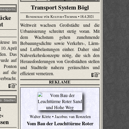
Transport System Bögl
emenports
ücke
Rundschau für Kultur+Technik
• 18.4.2021
ut
Weltweit wachsen Großstädte und die
Urbanisierung schreitet stetig voran. Mit
dem Wachstum gehen zunehmende
leuse im
Bebauungsdichte sowie Verkehrs-, Lärm-
10. April
und Luftbelastungen einher. Daher sind
rden. Das
Nahverkehrskonzepte nötig, die sich den
wurde auf
Herausforderungen von Großstädten stellen
Ponton
und Stadtteile nahezu geräuschlos und
n auf die
effizient vernetzen.
rbracht.
REKLAME
o: Stadler
t
e‹
Walter Körte • Jacobus van Ronzelen
ssen
Vom Bau der Leuchttürme Roter