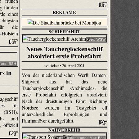
m frühen
g für den
REKLAME
de eines
sten
 für die
SCHIFFFAHRT
Holstein
Foto: WSW
Neues Taucherglockenschiff
absolviert erste Probefahrt
Foto: BSH
tvi.ticker • 26. April 2021
r‹ in
Von der niederländischen Werft Damen-
Shipyard aus hat das neue
Taucherglockenschiff ›Archimedes‹ die
erste Probefahrt erfolgreich absolviert.
ggschiff
Nach der dreistündigen Fahrt Richtung
tes für
Nordsee wurden im Testgebiet elf
e (BSH),
unterschiedliche Erprobungen und
ch- und
Fahrmanöver durchgeführt.
offiziell
NAHVERKEHR
Foto: Firmengruppe Max Bögl