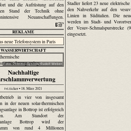
Stadler liefert 23 neue elektrisch
fort und die Aufrüstung auf den
den Nahverkehr auf den vesuvi
sten Stand der Technik ohne
Linien in Süditalien. Die ne
cenintensive Neuanschaffungen.
werden im Stadt- und Vorortver
der Vesuv-Schmalspurstrecke 
REKLAME
eingesetzt.
WASSERWIRTSCHAFT
Foto: Thermo-System/Rudolf Weber
Nachhaltige
ärschlammverwertung
tvi.ticker • 18. März 2021
tbetrieb in vier von insgesamt
n in der neuen solar-thermischen
sanlage in Bottrop ist erfolgreich
aufen. Am Standort der
äranlage Bottrop wird der
hlamm von rund 4 Millionen