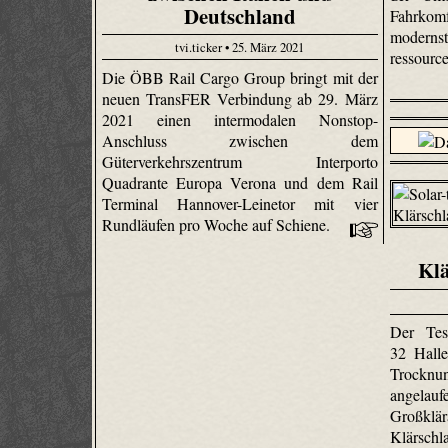
Deutschland
Fahrkom
modern
tvi.ticker • 25. März 2021
ressour
Die ÖBB Rail Cargo Group bringt mit der
neuen TransFER Verbindung ab 29. März
2021 einen intermodalen Nonstop-
Anschluss zwischen dem
Güterverkehrszentrum Interporto
Quadrante Europa Verona und dem Rail
Terminal Hannover-Leinetor mit vier
Rundläufen pro Woche auf Schiene.
Kl
Der Tes
32 Halle
Trocknung
angel
Großkl
Klärsc