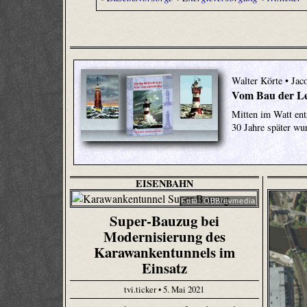
Walter Körte • Jac
Vom Bau der L
Mitten im Watt ent
30 Jahre später wu
EISENBAHN
Foto: ÖBB/evmedia
Super-Bauzug bei
Modernisierung des
Karawankentunnels im
Einsatz
tvi.ticker • 5. Mai 2021