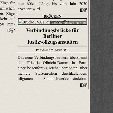
e Züge für
nun 60 km Länge bis zum Jahr 2030
anischen
erweitert wird.
uen Züge
BRÜCKEN
kehr auf
Abb.: Schulitzarchitekten
(950 mm)
Verbindungsbrücke für
Berliner
Justizvollzugsanstalten
tvi.ticker • 25. März 2021
Das neue Verbindungsbauwerk überspannt
den Friedrich-Olbricht-Damm in Form
einer bogenförmig leicht überhöhten, über
mehrere Stützenreihen durchlaufenden,
filigranen Stahlfachwerkkonstruktion.