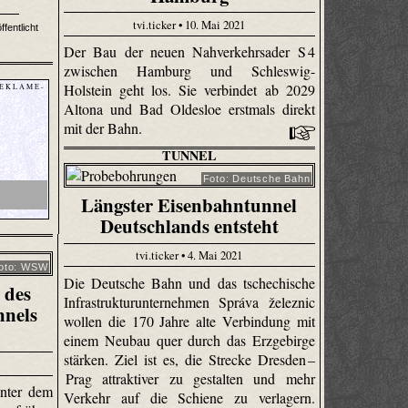
tvi.ticker • 10. Mai 2021
fentlicht
Der Bau der neuen Nahverkehrsader S 4
zwischen Hamburg und Schleswig-
Holstein geht los. Sie verbindet ab 2029
 E K L A M E -
Altona und Bad Oldesloe erstmals direkt
mit der Bahn.
TUNNEL
Foto: Deutsche Bahn
Längster Eisenbahntunnel
Deutschlands entsteht
tvi.ticker • 4. Mai 2021
oto: WSW
Die Deutsche Bahn und das tschechische
 des
Infrastrukturunternehmen Správa železnic
nnels
wollen die 170 Jahre alte Verbindung mit
einem Neubau quer durch das Erzgebirge
stärken. Ziel ist es, die Strecke Dresden –
Prag attraktiver zu gestalten und mehr
unter dem
Verkehr auf die Schiene zu verlagern.