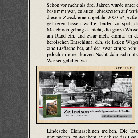
Schon vor mehr als drei Jahren wurde unter
bestimmt war, zu allen Jahreszeiten auf wirk
diesem Zweck eine ungefähr 2000 m² große 
gefrieren lassen wollte, leider zu spät, d
Maschinen gelang es nicht, die ganze Wasse
am Rand ein, und zwar nicht einmal an de
heroischen Entschluss, d. h. sie ließen Wage
eine Eisfläche her, auf der zwar einige Schl
jedoch in einer kurzen Nacht dahinschmol
Wasser gefallen war.
- R E K L A M E -
Lindesche Eismaschinen treiben. Die le
umwandeln, zu welchem Zweck sie das Gas in