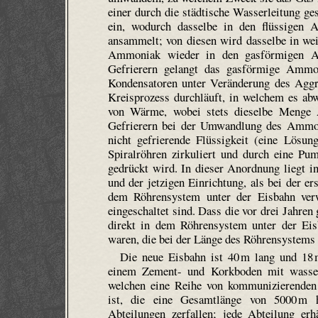
einer durch die städtische Wasserleitung g
ein, wodurch dasselbe in den flüssigen 
ansammelt; von diesen wird dasselbe in weit
Ammoniak wieder in den gasförmigen Ag
Gefrierern gelangt das gasförmige Ammo
Kondensatoren unter Veränderung des Aggr
Kreisprozess durchläuft, in welchem es ab
von Wärme, wobei stets dieselbe Menge 
Gefrierern bei der Umwandlung des Ammoni
nicht gefrierende Flüssigkeit (eine Lösun
Spiralröhren zirkuliert und durch eine P
gedrückt wird. In dieser Anordnung liegt i
und der jetzigen Einrichtung, als bei der 
dem Röhrensystem unter der Eisbahn verw
eingeschaltet sind. Dass die vor drei Jahre
direkt in dem Röhrensystem unter der Eisb
waren, die bei der Länge des Röhrensystems 
Die neue Eisbahn ist 40 m lang und 18 
einem Zement- und Korkboden mit wasser
welchen eine Reihe von kommunizierenden 
ist, die eine Gesamtlänge von 5000 m
Abteilungen zerfallen; jede Abteilung erh