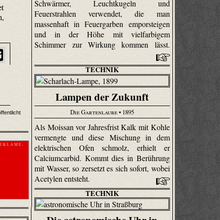
Schwärmer, Leuchtkugeln und
et
Feuerstrahlen verwendet, die man
n,
massenhaft in Feuergarben emporsteigen
und in der Höhe mit vielfarbigem
Schimmer zur Wirkung kommen lässt.
TECHNIK
Lampen der Zukunft
Die Gartenlaube
• 1895
fentlicht
Als Moissan vor Jahresfrist Kalk mit Kohle
vermengte und diese Mischung in dem
 E K L A M E -
elektrischen Ofen schmolz, erhielt er
Calciumcarbid. Kommt dies in Berührung
mit Wasser, so zersetzt es sich sofort, wobei
Acetylen entsteht.
TECHNIK