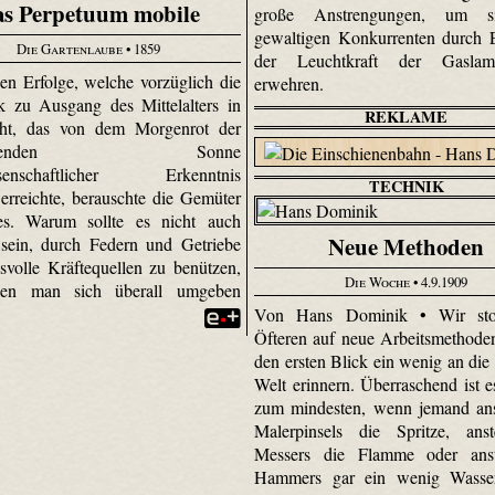
s Perpetuum mobile
große Anstrengungen, um s
gewaltigen Konkurrenten durch 
Die Gartenlaube
• 1859
der Leuchtkraft der Gasla
en Erfolge, welche vorzüglich die
erwehren.
 zu Ausgang des Mittelalters in
REKLAME
ht, das von dem Morgenrot der
tauchenden Sonne
ssenschaftlicher Erkenntnis
TECHNIK
 erreichte, berauschte die Gemüter
les. Warum sollte es nicht auch
Neue Methoden
sein, durch Federn und Getriebe
svolle Kräftequellen zu benützen,
Die Woche
• 4.9.1909
en man sich überall umgeben
Von Hans Dominik • Wir sto
Öfteren auf neue Arbeitsmethoden
den ersten Blick ein wenig an die 
Welt erinnern. Überraschend ist e
zum mindesten, wenn jemand ans
Malerpinsels die Spritze, anst
Messers die Flamme oder anst
Hammers gar ein wenig Wasse