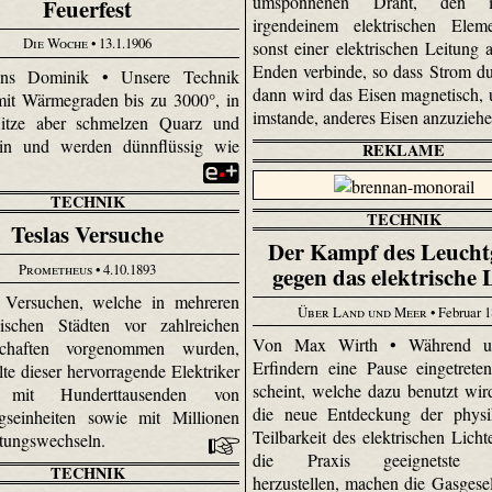
umsponnenen Draht, den 
Feuerfest
irgendeinem elektrischen Elem
Die Woche
• 13.1.1906
sonst einer elektrischen Leitung 
Enden verbinde, so dass Strom dur
ns Dominik • Unsere Technik
dann wird das Eisen magnetisch, u
 mit Wärmegraden bis zu 3000°, in
imstande, anderes Eisen anzuzieh
Hitze aber schmelzen Quarz und
tein und werden dünnflüssig wie
REKLAME
TECHNIK
TECHNIK
Teslas Versuche
Der Kampf des Leucht
Prometheus
• 4.10.1893
gegen das elektrische 
 Versuchen, welche in mehreren
Über Land und Meer
• Februar 
nischen Städten vor zahlreichen
Von Max Wirth • Während un
schaften vorgenommen wurden,
Erfindern eine Pause eingetrete
te dieser hervorragende Elektriker
scheint, welche dazu benutzt wir
 mit Hunderttausenden von
die neue Entdeckung der physik
gseinheiten sowie mit Millionen
Teilbarkeit des elektrischen Licht
tungswechseln.
die Praxis geeignetste 
TECHNIK
herzustellen, machen die Gasgesel