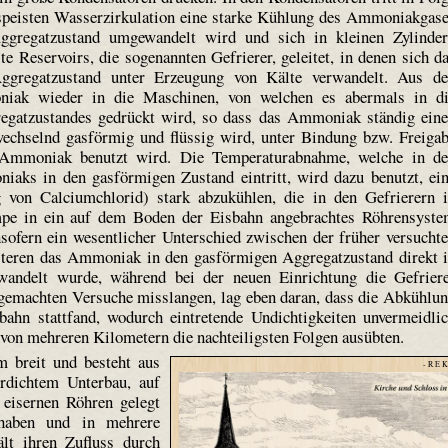
espeisten Wasserzirkulation eine starke Kühlung des Ammoniakgas
Aggregatzustand umgewandelt wird und sich in kleinen Zylinde
e Reservoirs, die sogenannten Gefrierer, geleitet, in denen sich d
gregatzustand unter Erzeugung von Kälte verwandelt. Aus d
niak wieder in die Maschinen, von welchen es abermals in d
egatzustandes gedrückt wird, so dass das Ammoniak ständig ein
wechselnd gasförmig und flüssig wird, unter Bindung bzw. Freiga
Ammoniak benutzt wird. Die Temperaturabnahme, welche in d
aks in den gasförmigen Zustand eintritt, wird dazu benutzt, ei
g von Calciumchlorid) stark abzukühlen, die in den Gefrierern 
umpe in ein auf dem Boden der Eisbahn angebrachtes Röhrensyst
nsofern ein wesentlicher Unterschied zwischen der früher versucht
ersteren das Ammoniak in den gasförmigen Aggregatzustand direkt 
andelt wurde, während bei der neuen Einrichtung die Gefrier
n gemachten Versuche misslangen, lag eben daran, dass die Abkühlu
ahn stattfand, wodurch eintretende Undichtigkeiten unvermeidli
von mehreren Kilometern die nachteiligsten Folgen ausübten.
m breit und besteht aus
- R E K
dichtem Unterbau, auf
eisernen Röhren gelegt
 haben und in mehrere
ält ihren Zufluss durch