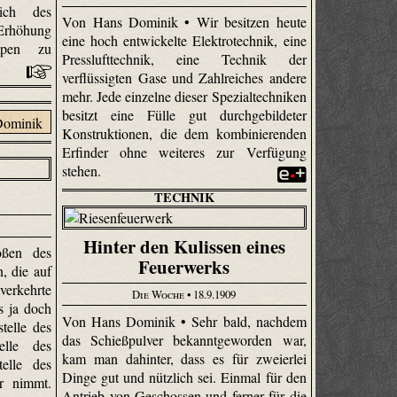
ich des
Von Hans Dominik • Wir besitzen heute
Erhöhung
eine hoch entwickelte Elektrotechnik, eine
mpen zu
Presslufttechnik, eine Technik der
verflüssigten Gase und Zahlreiches andere
mehr. Jede einzelne dieser Spezialtechniken
besitzt eine Fülle gut durchgebildeter
Konstruktionen, die dem kombinierenden
Erfinder ohne weiteres zur Verfügung
stehen.
TECHNIK
Hinter den Kulissen eines
ßen des
Feuerwerks
, die auf
verkehrte
Die Woche
• 18.9.1909
s ja doch
Von Hans Dominik • Sehr bald, nachdem
telle des
das Schießpulver bekanntgeworden war,
elle des
kam man dahinter, dass es für zweierlei
elle des
Dinge gut und nützlich sei. Einmal für den
r nimmt.
Antrieb von Geschossen und ferner für die