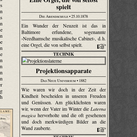
es
spielt
rn
Die Abendschule
• 25.10.1878
as
en
Ein Wunder der Neuzeit ist das in
ie
Baltimore erfundene, sogenannte
en
›Needhamsche musikalische Cabinet‹, d. h.
be
eine Orgel, die von selbst spielt.
en
ne
TECHNIK
in
em
Projektionsapparate
en
in
Das Neue Universum
• 1882
er
Wie waren wir doch in der Zeit der
ng
Kindheit bescheiden in unseren Freuden
ch
und Genüssen. Am glücklichsten waren
wir, wenn der Vater im Winter die
Laterna
 L A M E -
magica
hervorholte und die oft gesehenen
und doch merkwürdigen Bilder an die
Wand zauberte.