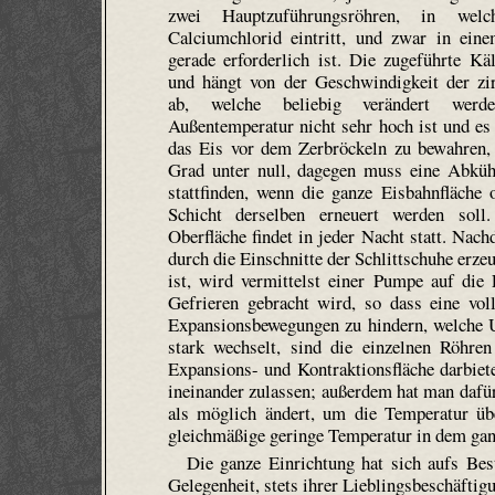
zwei Haupt­zuführungs­röhren, in we
Calciumchlorid eintritt, und zwar in ein
gerade erforderlich ist. Die zugeführte Kä
und hängt von der Geschwindigkeit der zir
ab, welche beliebig verändert wer
Außentemperatur nicht sehr hoch ist und es
das Eis vor dem Zerbröckeln zu bewahren,
Grad unter null, dagegen muss eine Abküh
stattfinden, wenn die ganze Eisbahnfläche 
Schicht derselben erneuert werden soll
Oberfläche findet in jeder Nacht statt. Nac
durch die Einschnitte der Schlittschuhe erze
ist, wird vermittelst einer Pumpe auf die
Gefrieren gebracht wird, so dass eine vo
Expansionsbewegungen zu hindern, welche U
stark wechselt, sind die einzelnen Röhre
Expansions- und Kontraktions­fläche darbiet
ineinander zulassen; außerdem hat man dafür
als möglich ändert, um die Temperatur üb
gleichmäßige geringe Temperatur in dem gan
Die ganze Einrichtung hat sich aufs Bes
Gelegenheit, stets ihrer Lieblingsbeschäfti