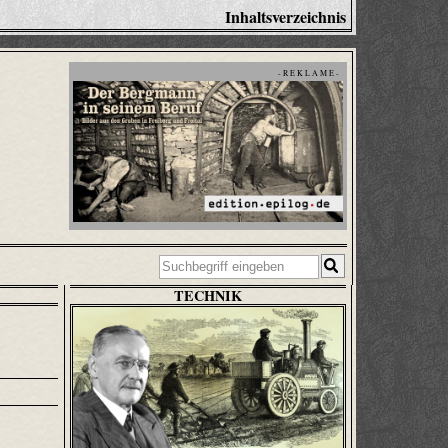
Inhaltsverzeichnis
- R E K L A M E -
TECHNIK