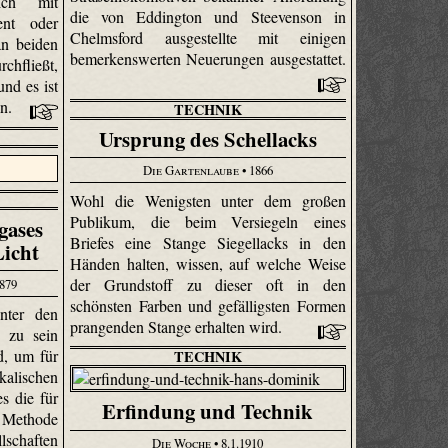
ich mit
die von Eddington und Steevenson in
ent oder
Chelmsford ausgestellte mit einigen
an beiden
bemerkenswerten Neuerungen ausgestattet.
chfließt,
nd es ist
en.
TECHNIK
Ursprung des Schellacks
Die Gartenlaube
• 1866
Wohl die Wenigsten unter dem großen
Publikum, die beim Versiegeln eines
gases
Briefes eine Stange Siegellacks in den
Licht
Händen halten, wissen, auf welche Weise
der Grundstoff zu dieser oft in den
1879
schönsten Farben und gefälligsten Formen
ter den
prangenden Stange erhalten wird.
n zu sein
d, um für
TECHNIK
alischen
es die für
Erfindung und Technik
Methode
lschaften
Die Woche
• 8.1.1910