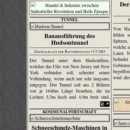
Der 
TUNNEL
Von Han
Bauausführung des
fehlen 
Spitzen,
Hudsontunnel
welche a
Zentralblatt der Bauverwaltung
• 5.5.1883
Laien b
befinde
Der Tunnel unter dem Hudsonfluss,
Gebieten
welcher das Ufer von New Jersey mit New
begriffen
York verbinden soll, schreitet seiner
wird die
Vollendung, wenn auch nur sehr langsam,
entgegen. Der Tunnel soll aus 2 Röhren
von je 1646m Länge bestehen, die im
Lichten 5,5m hoch und 4,9m breit sind.
KOMMUNALWIRTSCHAFT
Schneeschmelz-Maschinen in