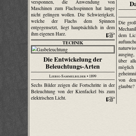
versponnen, die Anwendung von
Da
Maschinen zum Flachsspinnen hat lange
nicht gelingen wollen. Die Schwierigkeit,
welche der Flachs dem Spinnen
Die groß
entgegensetzt, liegt hauptsächlich in dem
Mechanik
ihm eigenen Harz.
dem Lic
auf
TECHNIK
naturwi
ausging,
Die Entwickelung der
über al
Beleuchtungs-Arten
möglich 
geheimni
Liebig-Sammelbilder
• 1899
von den
Sechs Bilder zeigen die Fortschritte in der
glaubte?
Beleuchtung von der Kienfackel bis zum
elektrischen Licht.