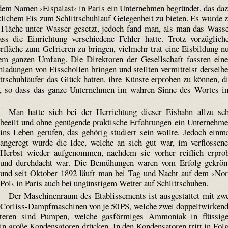
 dem Namen ›Eispalast‹ in Paris ein Unternehmen begründet, das da
lichem Eis zum Schlitt­schuh­lauf Gelegenheit zu bieten. Es wurde 
Fläche unter Wasser gesetzt, jedoch fand man, als man das Wass
ass die Einrichtung verschiedene Fehler hatte. Trotz vorzüglich
rfläche zum Gefrieren zu bringen, vielmehr trat eine Eisbildung n
m ganzen Umfang. Die Direktoren der Gesellschaft fassten ein
nladungen von Eisschollen bringen und stellten vermittelst derselb
ittschuhläufer das Glück hatten, ihre Künste erproben zu können, d
z, so dass das ganze Unternehmen im wahren Sinne des Wortes i
Man hatte sich bei der Herrichtung dieser Eisbahn allzu se
beeilt und ohne genügende praktische Erfahrungen ein Unternehm
ins Leben gerufen, das gehörig studiert sein wollte. Jedoch einm
angeregt wurde die Idee, welche an sich gut war, im verflossen
Herbst wieder aufgenommen, nachdem sie vorher reiflich erpro
und durchdacht war. Die Bemühungen waren vom Erfolg gekrön
und seit Oktober 1892 läuft man bei Tag und Nacht auf dem ›No
Pol‹ in Paris auch bei ungünstigem Wetter auf Schlittschuhen.
Der Maschinenraum des Etablissements ist ausgestattet mit zw
Corliss-Dampf­maschinen von je 50 PS, welche zwei doppeltwirken
tzteren sind Pumpen, welche gasförmiges Ammoniak in flüssig
 große Kondensatoren drücken. In den Kondensatoren tritt in Fol