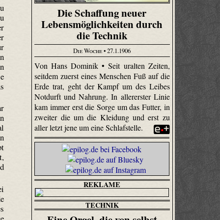
zu
Die Schaffung neuer
zu
Lebensmöglichkeiten durch
er
die Technik
er
ur
Die Woche
• 27.1.1906
en
Von Hans Dominik • Seit uralten Zeiten,
en
ie
seitdem zuerst eines Menschen Fuß auf die
ns
Erde trat, geht der Kampf um des Leibes
Notdurft und Nahrung. In allererster Linie
kam immer erst die Sorge um das Futter, in
hr
zweiter die um die Kleidung und erst zu
en
al
aller letzt jene um eine Schlafstelle.
en
bt
t,
rd
REKLAME
ei
de
TECHNIK
es
Eine Orgel, die von selbst
ge