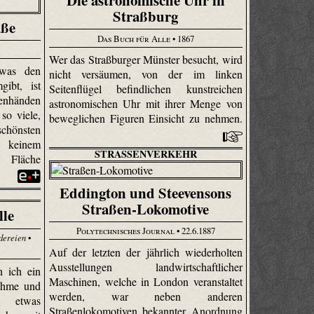
Die astronomische Uhr in
Straßburg
aße
Das Buch für Alle
• 1867
Wer das Straßburger Münster besucht, wird
was den
nicht versäumen, von der im linken
ibt, ist
Seitenflügel befindlichen kunstreichen
nhänden
astronomischen Uhr mit ihrer Menge von
so viele,
beweglichen Figuren Einsicht zu nehmen.
chönsten
, keinem
STRASSENVERKEHR
n Fläche
Eddington und Steevensons
Straßen-Lokomotive
lle
Polytechnisches Journal
• 22.6.1887
dereien
•
Auf der letzten der jährlich wiederholten
Ausstellungen landwirtschaftlicher
 ich ein
Maschinen, welche in London veranstaltet
nehme und
werden, war neben anderen
k etwas
Straßenlokomotiven bekannter Anordnung