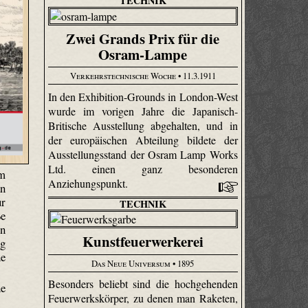
TECHNIK
Zwei Grands Prix für die
Osram-Lampe
Verkehrstechnische Woche
• 11.3.1911
In den Exhibition-Grounds in London-West
wurde im vorigen Jahre die Japanisch-
Britische Ausstellung abgehalten, und in
der europäischen Abteilung bildete der
Ausstellungsstand der Osram Lamp Works
Ltd. einen ganz besonderen
um
Anziehungspunkt.
an
ur
TECHNIK
ße
en
Kunstfeuerwerkerei
ig
ne
Das Neue Universum
• 1895
Besonders beliebt sind die hochgehenden
ne
Feuerwerkskörper, zu denen man Raketen,