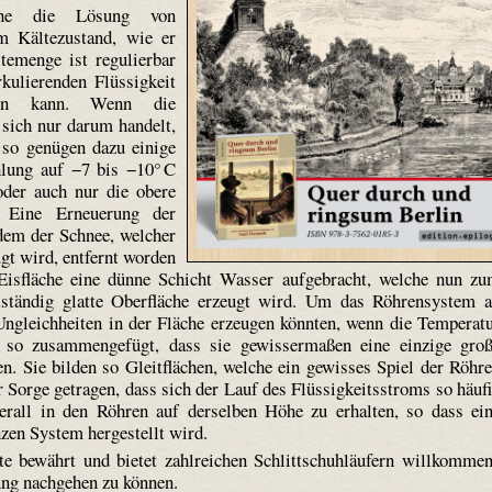
lche die Lösung von
em Kältezustand, wie er
ltemenge ist regulierbar
kulierenden Flüssigkeit
den kann. Wenn die
 sich nur darum handelt,
 so genügen dazu einige
lung auf −7 bis −10° C
oder auch nur die obere
. Eine Erneuerung der
hdem der Schnee, welcher
ugt wird, entfernt worden
 Eisfläche eine dünne Schicht Wasser aufgebracht, welche nun z
llständig glatte Oberfläche erzeugt wird. Um das Röhrensystem 
ngleichheiten in der Fläche erzeugen könnten, wenn die Temperat
n so zusammengefügt, dass sie gewissermaßen eine einzige gro
en. Sie bilden so Gleitflächen, welche ein gewisses Spiel der Röhr
 Sorge getragen, dass sich der Lauf des Flüssigkeitsstroms so häuf
erall in den Röhren auf derselben Höhe zu erhalten, so dass ei
zen System hergestellt wird.
te bewährt und bietet zahlreichen Schlittschuhläufern willkomme
gung nachgehen zu können.