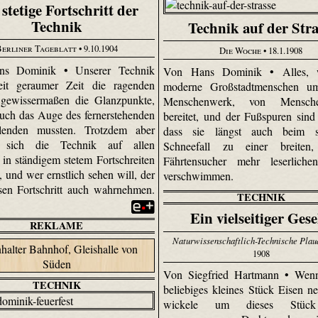
stetige Fortschritt der
Technik
Technik auf der Str
Berliner Tageblatt
• 9.10.1904
Die Woche
• 18.1.1908
s Dominik • Unserer Technik
Von Hans Dominik • Alles, 
seit geraumer Zeit die ragenden
moderne Großstadtmenschen umg
 gewissermaßen die Glanzpunkte,
Menschenwerk, von Mensche
uch das Auge des fernerstehenden
bereitet, und der Fußspuren sind 
lenden mussten. Trotzdem aber
dass sie längst auch beim s
t sich die Technik auf allen
Schneefall zu einer breiten
 in ständigem stetem Fortschreiten
Fährtensucher mehr leserliche
, und wer ernstlich sehen will, der
verschwimmen.
sen Fortschritt auch wahrnehmen.
TECHNIK
Ein vielseitiger Gese
REKLAME
Naturwissenschaftlich-Technische Plau
1908
Von Siegfried Hartmann • Wenn
TECHNIK
beliebiges kleines Stück Eisen 
wickele um dieses Stüc