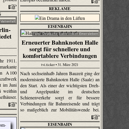
REKLAME
G
 Vattenfall
EISENBAHN
lin-
iedet
Foto: Deutsche Bahn/Volker Emersleben
Erneuerter Bahnknoten Halle
sorgt für schnellere und
komfortablere Verbindungen
hr 1911.
tvi.ticker • 31. März 2021
 markante
hn A 100
Nach sechseinhalb Jahren Bauzeit ging der
kraftwerk
modernisierte Bahnknoten Halle (Saale) an
t im Juni
den Start. Als einer der wichtigsten Dreh-
 weithin
und Angelpunkte im deutschen
elhäuser.
Schienenverkehr sorgt er für bessere
Verbindungen für Bahnreisende und trägt
so maßgeblich zur Mobilitätswende bei.
EISENBAHN