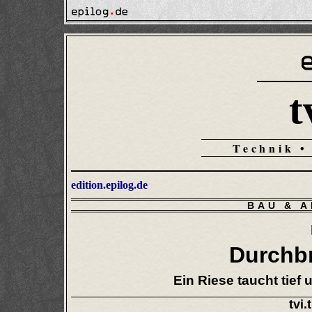
t
Technik •
edition.epilog.de
BAU & 
Durchb
Ein Riese taucht tie
tvi.