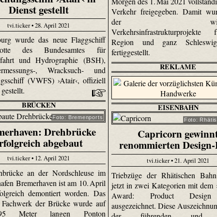
Morgen des 1. Mai 2021 vollständi
Dienst gestellt
Verkehr freigegeben. Damit wur
der wichtig
tvi.ticker • 28. April 2021
Verkehrsinfrastrukturprojekte
urg wurde das neue Flaggschiff
Region und ganz Schleswig-
otte des Bundesamtes für
fertiggestellt.
fffahrt und Hydrographie (BSH),
REKLAME
rmessungs-, Wracksuch- und
gsschiff (VWFS) ›Atair‹, offiziell
 gestellt.
BRÜCKEN
EISENBAHN
Foto: Bremenports
Foto: Rhäti
merhaven: Drehbrücke
Capricorn gewinn
rfolgreich abgebaut
renommierten Design-
tvi.ticker • 12. April 2021
tvi.ticker • 21. April 2021
hbrücke an der Nordschleuse im
Triebzüge der Rhätischen Bah
afen Bremerhaven ist am 10. April
jetzt in zwei Kategorien mit dem
olgreich demontiert worden. Das
Award: Product Design
e Fachwerk der Brücke wurde auf
ausgezeichnet. Diese Auszeichnung
5 Meter langen Ponton
der führenden und g