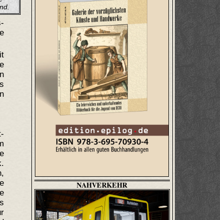
nd.
s-
e
it
e
n
s
ln
t-
am
ge
.
,
ie
NAHVERKEHR
e
s
r