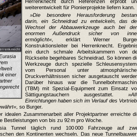
Herrenknecht durch Referenzen erprobt un
weiterentwickelt für Pionierprojekte liefern kann.
Die besondere Herausforderung bestan
darin, ein Schneidrad zu entwickeln, das de
Wechsel der Abbauwerkzeuge auch bei de
enormen Außendruck sicher von inne
ermöglicht
, erklärt Werner Burger
Konstruktionsleiter bei Herrenknecht. Ergebni
Herrenknecht
ein durch schmale Arbeitskammern von de
Eurasia
Rückseite begehbares Schneidrad. So können di
trem
Werkzeuge durch spezielle Schleusensystem
ltweit
vom Personal unter atmosphärische
k einer
Druckverhältnissen sicher ausgetauscht werden
artner
Darüber hinaus war die Tunnelbohrmaschin
ingerecht
(TBM) mit Spezial-Equipment zum Einsatz vo
Sättigungstauchern ausgestattet.
Al
Einrichtungen haben sich im Verlauf des Vortrie
ewährt
, so Burger.
r idealen Zusammenarbeit aller Projektpartner erreichte d
 Bestleistungen von bis zu 92 m pro Woche.
ia Tunnel täglich rund 100 000 Fahrzeuge auf zwe
ischen den Kontinenten wechseln. Das neue Tunnelbauwer