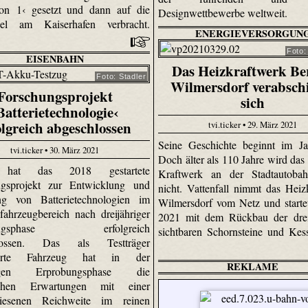
ion 1‹ gesetzt und dann auf die
Designwettbewerbe weltweit.
el am Kaiserhafen verbracht.
ENERGIEVERSORGUN
Foto:
EISENBAHN
Das Heizkraftwerk Ber
Foto: Stadler
Wilmersdorf verabsch
Forschungsprojekt
sich
Batterietechnologie‹
olgreich abgeschlossen
tvi.ticker • 29. März 2021
Seine Geschichte beginnt im Ja
tvi.ticker • 30. März 2021
Doch älter als 110 Jahre wird das
r hat das 2018 gestartete
Kraftwerk an der Stadtautoba
ngsprojekt zur Entwicklung und
nicht. Vattenfall nimmt das Heiz
ng von Batterietechnologien im
Wilmersdorf vom Netz und starte
fahrzeugbereich nach dreijähriger
2021 mit dem Rückbau der drei
hungsphase erfolgreich
sichtbaren Schornsteine und Kess
hlossen. Das als Testträger
uierte Fahrzeug hat in der
REKLAME
hrigen Erprobungsphase die
ichen Erwartungen mit einer
iesenen Reichweite im reinen