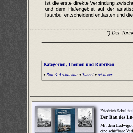
ist die erste direkte Verbindung zwisc
und dem Hafengebiet auf der asiatis
Istanbul entscheidend entlasten und die
*) Der Tunn
Kategorien, Themen und Rubriken
•
Bau & Architektur
•
Tunnel
•
tvi.ticker
Friedrich Schulthe
Der Bau des Lu
Mit dem Ludwigs-M
eine schiffbare Ve