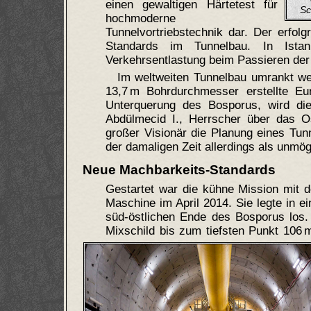
einen gewaltigen Härtetest für
Sc
hochmoderne
Tunnelvortriebstechnik dar. Der erfol
Standards im Tunnelbau. In Istan
Verkehrsentlastung beim Passieren de
Im weltweiten Tunnelbau umrankt we
13,7 m Bohrdurchmesser erstellte Eur
Unterquerung des Bosporus, wird die
Abdülmecid I., Herrscher über das Os
großer Visionär die Planung eines Tun
der damaligen Zeit allerdings als unmög
Neue Machbarkeits-Standards
Gestartet war die kühne Mission mit d
Maschine im April 2014. Sie legte in e
süd-östlichen Ende des Bosporus los.
Mixschild bis zum tiefsten Punkt 106