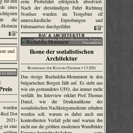
g für den
erste Probefahrt erfolgreich absolviert.
de eines
Nach der dreistündigen Fahrt Richtung
sten
Nordsee wurden im Testgebiet elf
 für die
unterschiedliche Erprobungen und
Holstein
Fahrmanöver durchgeführt.
BAU & ARCHITEKTUR
Foto: Darmon Richter/Buzludzha Project
Foundation
Ikone der sozialistischen
Architektur
Rundschau für Kultur+Technik
• 1.5.2021
sche Bahn
Das riesige Buzludzha-Monument in den
t
bulgarischen Bergen fällt auf. Es sieht aus
Preis
wie ein gestrandetes UFO, das immer mehr
verfällt. Im Interview erklärt Prof. Thomas
Danzl, wie die Denkmalikone der
n wurden
sozialistischen Nachkriegsmoderne erhalten
 ›Red Dot
werden soll, warum es dabei auch um
 2021‹
kontrollierten Verfall geht und warum ihn
 ist eine
nicht nur die größten modernen Wandbilder
rößten
Europas beeindruckt haben.