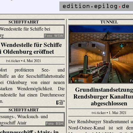
SCHIFFFAHRT
TUNNEL
Foto: WSW
Wendestelle für Schiffe
i Oldenburg eröffnet
tvi.ticker • 4. Mai 2021
ort profitieren See- und
hiffe an der Seeschifffahrtsstraße
ei Oldenburg von einer neuen
F
Grundinstandsetzung
gsstarken Wendemöglichkeit. Die
ndestelle hat einen Durchmesser
Rendsburger Kanaltu
 m.
abgeschlossen
SCHIFFFAHRT
tvi.ticker • 1. Mai 2021
Der Rendsburger Straßentunnel 
Foto: BSH
Nord-Ostsee-Kanal ist seit de
chungsschiff ›Atair‹ in