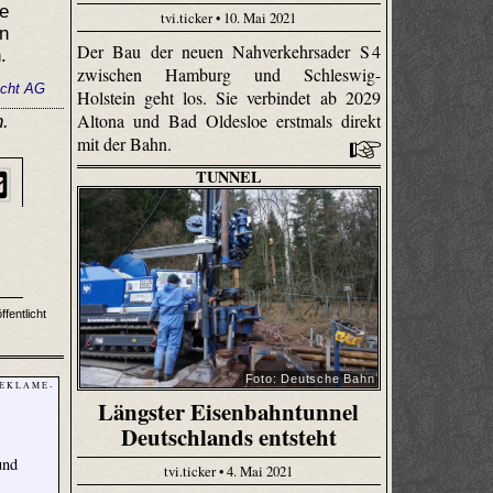
te
tvi.ticker • 10. Mai 2021
n
Der Bau der neuen Nahverkehrsader S 4
.
zwischen Hamburg und Schleswig-
echt AG
Holstein geht los. Sie verbindet ab 2029
Altona und Bad Oldesloe erstmals direkt
n.
mit der Bahn.
TUNNEL
fentlicht
Foto: Deutsche Bahn
 E K L A M E -
Längster Eisenbahntunnel
Deutschlands entsteht
und
tvi.ticker • 4. Mai 2021