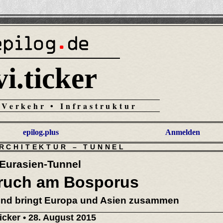
vi.ticker
 Verkehr • Infrastruktur
epilog.plus
Anmelden
ARCHITEKTUR
–
TUNNEL
Eurasien-Tunnel
ruch am Bosporus
f und bringt Europa und Asien zusammen
ticker
• 28. August 2015