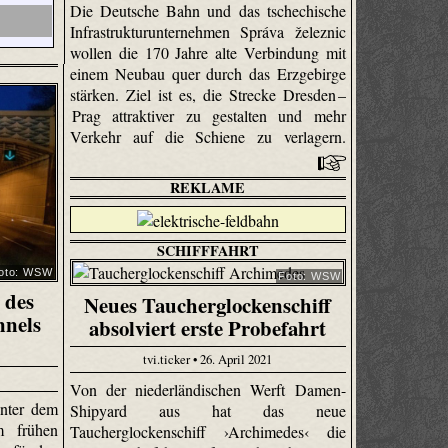
Die Deutsche Bahn und das tschechische
Infrastrukturunternehmen Správa železnic
wollen die 170 Jahre alte Verbindung mit
einem Neubau quer durch das Erzgebirge
stärken. Ziel ist es, die Strecke Dresden –
Prag attraktiver zu gestalten und mehr
Verkehr auf die Schiene zu verlagern.
REKLAME
SCHIFFFAHRT
oto: WSW
Foto: WSW
 des
Neues Taucherglockenschiff
nnels
absolviert erste Probefahrt
tvi.ticker • 26. April 2021
Von der niederländischen Werft Damen-
unter dem
Shipyard aus hat das neue
m frühen
Taucherglockenschiff ›Archimedes‹ die