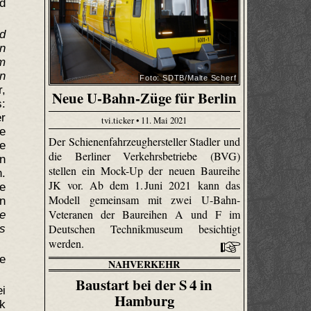
d
d
n
m
n
Foto: SDTB/Malte Scherf
,
Neue U-Bahn-Züge für Berlin
s:
r
tvi.ticker • 11. Mai 2021
e
Der Schienenfahrzeughersteller Stadler und
e
die Berliner Verkehrsbetriebe (BVG)
n
stellen ein Mock-Up der neuen Baureihe
.
JK vor. Ab dem 1. Juni 2021 kann das
e
Modell gemeinsam mit zwei U-Bahn-
n
Veteranen der Baureihen A und F im
le
Deutschen Technikmuseum besichtigt
bs
werden.
ie
NAHVERKEHR
Baustart bei der S 4 in
i
Hamburg
k