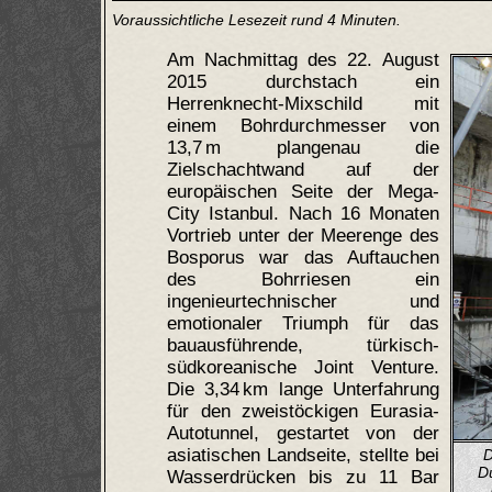
Voraussichtliche Lesezeit rund 4 Minuten.
Am Nachmittag des 22. August
2015 durchstach ein
Herrenknecht-Mixschild mit
einem Bohrdurchmesser von
13,7 m plangenau die
Zielschachtwand auf der
europäischen Seite der Mega-
City Istanbul. Nach 16 Monaten
Vortrieb unter der Meerenge des
Bosporus war das Auftauchen
des Bohrriesen ein
ingenieurtechnischer und
emotionaler Triumph für das
bauausführende, türkisch-
südkoreanische Joint Venture.
Die 3,34 km lange Unterfahrung
für den zweistöckigen Eurasia-
Autotunnel, gestartet von der
asiatischen Landseite, stellte bei
D
Du
Wasserdrücken bis zu 11 Bar