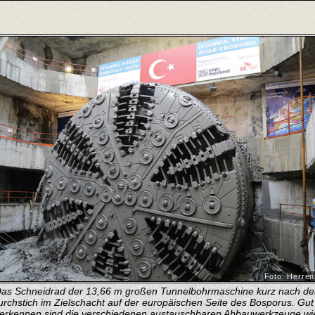
Foto: Herre
as Schneidrad der 13,66 m großen Tunnelbohrmaschine kurz nach d
rchstich im Zielschacht auf der europäischen Seite des Bosporus. Gut
erkennen sind die verschiedenen austauschbaren Abbauwerkzeuge wi