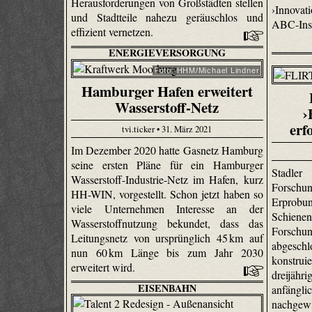
Herausforderungen von Großstädten stellen
›Innovat
und Stadtteile nahezu geräuschlos und
ABC-Ins
effizient vernetzen.
ENERGIEVERSORGUNG
Foto: HHM/Michael Lindner
Hamburger Hafen erweitert
Wasserstoff-Netz
›
erf
tvi.ticker • 31. März 2021
Im Dezember 2020 hatte Gasnetz Hamburg
seine ersten Pläne für ein Hamburger
Stadle
Wasserstoff-Industrie-Netz im Hafen, kurz
Forschu
HH-WIN, vorgestellt. Schon jetzt haben so
Erprobu
viele Unternehmen Interesse an der
Schienen
Wasserstoffnutzung bekundet, dass das
Forsc
Leitungsnetz von ursprünglich 45 km auf
abgesc
nun 60 km Länge bis zum Jahr 2030
konstr
erweitert wird.
dreijä
EISENBAHN
anfängl
nachgew