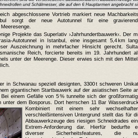
hneidrollen und Schälmesser, die auf den 6 Hauptarmen angebracht si
greich abgeschlossene Vortrieb markiert neue Machbarkeit
bul sorgt der neue Autotunnel für eine gravierend
r Meeresenge.
nige Projekte das Superlativ ›Jahrhundertbauwerk‹. Der m
asia-Autotunnel in Istanbul, eine insgesamt 5,4 km lang
ser Auszeichnung in mehrfacher Hinsicht gerecht. Sulta
manische Reich, forcierte bereits im 19. Jahrhundert al
nels unter der Meerenge. Dieser erwies sich mit den Mitte
lich.
er in Schwanau speziell designten, 3300 t schweren Unika
inem gigantischen Startbauwerk auf der asiatischen Seite 
 Bei einem Gefälle von 5 % tunnelte sich der großformati
 m unter dem Bosporus.
Dort herrschen 11 Bar Wasserdruck
Kombiniert mit einem sehr wechselhaften
verschleißintensiven Untergrund stellt das für d
Abbauwerkzeuge des riesigen Schneidrades ein
Extrem-Anforderung dar. Hierfür bedurfte e
diverser Sicherheitsfeatures, die nu