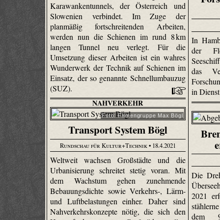
Karawankentunnels, der Österreich und
Slowenien verbindet. Im Zuge der
planmäßig fortschreitenden Arbeiten,
werden nun die Schienen im rund 8 km
In Hamb
langen Tunnel neu verlegt. Für die
der Fl
Umsetzung dieser Arbeiten ist ein wahres
Seeschi
Wunderwerk der Technik auf Schienen im
das Ve
Einsatz, der so genannte Schnellumbauzug
Forschun
(SUZ).
in Dienst
NAHVERKEHR
Foto: Firmengruppe Max Bögl
Transport System Bögl
Bre
e
Rundschau für Kultur+Technik
• 18.4.2021
Weltweit wachsen Großstädte und die
Urbanisierung schreitet stetig voran. Mit
Die Dre
dem Wachstum gehen zunehmende
Überseeh
Bebauungsdichte sowie Verkehrs-, Lärm-
2021 erf
und Luftbelastungen einher. Daher sind
stählern
Nahverkehrskonzepte nötig, die sich den
dem 9