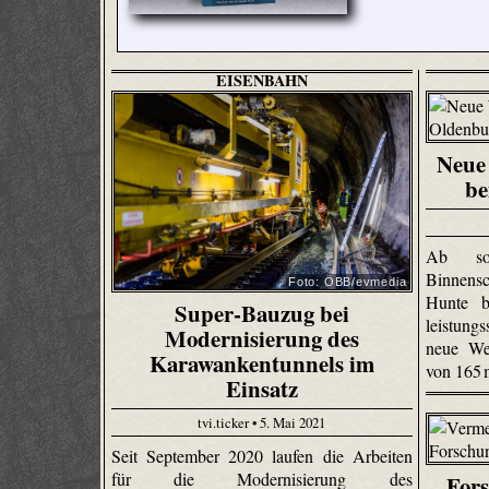
EISENBAHN
Neue 
be
Ab sof
Binnensc
Foto: ÖBB/evmedia
Hunte b
Super-Bauzug bei
leistun
Modernisierung des
neue We
Karawankentunnels im
von 165
Einsatz
tvi.ticker • 5. Mai 2021
Seit September 2020 laufen die Arbeiten
für die Modernisierung des
Fors