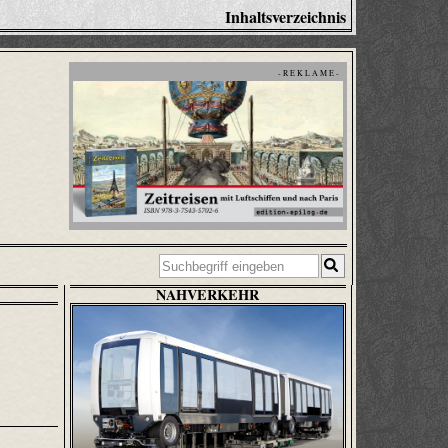
Inhaltsverzeichnis
- R E K L A M E -
NAHVERKEHR