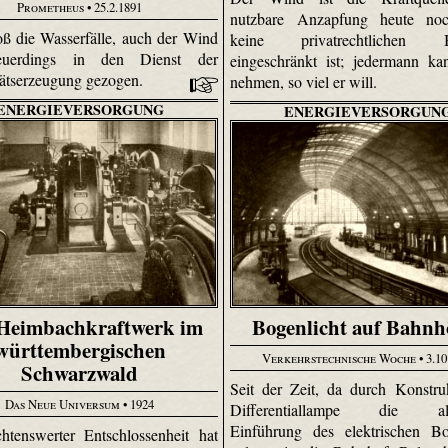
Prometheus
• 25.2.1891
nutzbare Anzapfung heute no
oß die Wasserfälle, auch der Wind
keine privatrechtlichen Bes
euerdings in den Dienst der
eingeschränkt ist; jedermann k
itätserzeugung gezogen.
nehmen, so viel er will.
ENERGIEVERSORGUNG
ENERGIEVERSORGUN
Bogenlicht auf Bahnh
Heimbachkraftwerk im
württembergischen
Verkehrstechnische Woche
• 3.10
Schwarzwald
Seit der Zeit, da durch Konstru
Das Neue Universum
• 1924
Differentiallampe die all
Einführung des elektrischen Bo
htenswerter Entschlossenheit hat