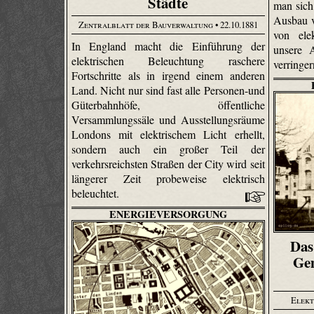
Städte
man sich
Ausbau 
Zentralblatt der Bauverwaltung
• 22.10.1881
von ele
In England macht die Einführung der
unsere 
elektrischen Beleuchtung raschere
verringe
Fortschritte als in irgend einem anderen
Land. Nicht nur sind fast alle Personen-und
Güterbahnhöfe, öffentliche
Versammlungssäle und Ausstellungsräume
Londons mit elektrischem Licht erhellt,
sondern auch ein großer Teil der
verkehrsreichsten Straßen der City wird seit
längerer Zeit probeweise elektrisch
beleuchtet.
ENERGIEVERSORGUNG
Das
Ge
Elekt