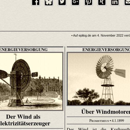
• Auf epilog.de am 4. November 2022 veröf
ENERGIEVERSORGUNG
ENERGIEVERSORGUN
Über Windmotore
Der Wind als
Prometheus
• 4.1.1899
lektrizitätserzeuger
Der Wind ist die Kraftquell