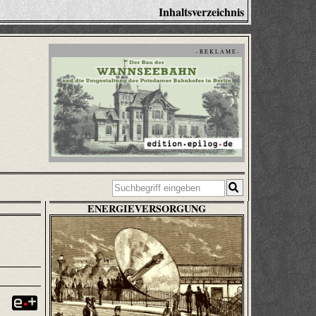
Inhaltsverzeichnis
- R E K L A M E -
ENERGIEVERSORGUNG