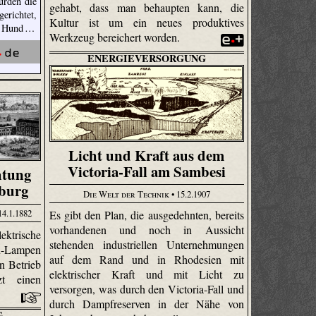
urden die
gehabt, dass man behaupten kann, die
gerichtet,
Kultur ist um ein neues produktives
e Hund …
Werkzeug bereichert worden.
ENERGIEVERSORGUNG
Licht und Kraft aus dem
Victoria-Fall am Sambesi
htung
ßburg
Die Welt der Technik
• 15.2.1907
14.1.1882
Es gibt den Plan, die ausgedehnten, bereits
vorhandenen und noch in Aussicht
ektrische
stehenden industriellen Unternehmungen
n-Lampen
auf dem Rand und in Rhodesien mit
n Betrieb
elektrischer Kraft und mit Licht zu
t einen
versorgen, was durch den Victoria-Fall und
durch Dampfreserven in der Nähe von
G