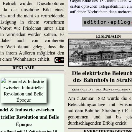
Gegen Ende des 18. Jahrhunderts w
 Betrieb wurden Dieselmotoren
ersten optischen Telegrafenlinien ein
, da das unschöne Bild eines
auf denen Nachrichten dann mehrer
eins und die nicht zu vermeidende
lästigung in einem vornehmen
Vorort wie Friedenau unter allen
en vermieden werden sollten. Es
EISENBAHN
daher auch von vornherein
er Wert darauf gelegt, dass die
 in ihrem Äußeren möglichst den
r eines Wohnhauses erhielt.
REKLAME
Die elektrische Beleuc
des Bahnhofs in Stra
Zentralblatt der Bauverwaltung
• 
Am 5. Januar 1882 wurde die el
Beleuchtungsanlage mit Ediso
ndel & Industrie zwischen
auf dem Bahnhof Straßburg i. E. i
trieller Revolution und Belle
genommen und hat bis jetz
durchschlagenden Erfolg erzielt.
Époque
ENERGIEVERSORGUN
rste Band mit 21 Zeitreisen ins 19.