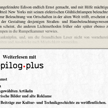
angefeindete Edison endlich Ernst gemacht, und mit Hilfe mächtig
dtteil New Yorks mit seinen elektrischen Glühlichtlampen beleuchte
r Beleuchtung von Ortschaften in der alten Welt trifft, erscheint 
 der Gestaltung desjenigen Straßen- und Hausbeleuchtungswese
n scheint, die anderen Lichtmethoden früher oder später ebenso 
lampen in die Rumpelkammer verwies.
anknüpfen, und, um die freundlichen Leser nicht von vornehere
heiten und Ausdrücke nach Möglichkeit vermeiden.
Weiterlesen mit
mmst
n
gewählten Artikeln
ische Bilder und alte Reklame
 Beiträge zur Kultur- und Technikgeschichte zu veröffentlichen.