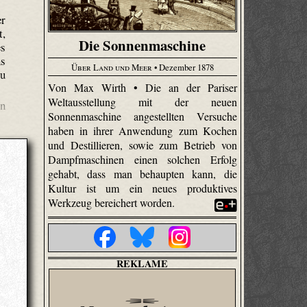
er
t,
Die Sonnenmaschine
es
ns
Über Land und Meer
• Dezember 1878
zu
Von Max Wirth • Die an der Pariser
Weltausstellung mit der neuen
in
Sonnenmaschine angestellten Versuche
haben in ihrer Anwendung zum Kochen
und Destillieren, sowie zum Betrieb von
Dampfmaschinen einen solchen Erfolg
gehabt, dass man behaupten kann, die
Kultur ist um ein neues produktives
Werkzeug bereichert worden.
REKLAME