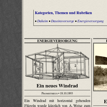
Kategorien, Themen und Rubriken
•
Daheim
•
Daseinsvorsorge
•
Energieversorgung
ENERGIEVERSORGUNG
Ein neues Windrad
Prometheus
• 18.10.1893
E
Ein Windrad mit horizontal gehenden
Flügeln wurde kürzlich von A. Weise zum