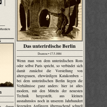
fentlicht
G
Das unterirdische Berlin
Daheim
• 17.5.1884
Wenn man von dem unterirdischen Rom
oder selbst Paris spricht, so verbindet sich
damit zunächst die Vorstellung von
altersgrauen, ehrwürdigen Katakomben –
bei dem unterirdischen Berlin liegen die
Verhältnisse ganz anders: hier ist alles
n
modern, mit den Mitteln der neuesten
Technik hergestellt, aus kleinen
ausnahmslos noch in unserem Jahrhundert
liegenden Anfängen überraschend schnell
e, deren