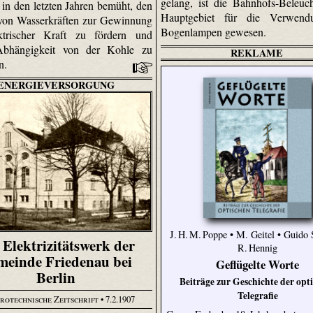
gelang, ist die Bahnhofs-Beleuc
 in den letzten Jahren bemüht, den
Hauptgebiet für die Verwen
von Wasserkräften zur Gewinnung
Bogenlampen gewesen.
ktrischer Kraft zu fördern und
Abhängigkeit von der Kohle zu
REKLAME
rn.
ENERGIEVERSORGUNG
J. H. M. Poppe • M. Geitel • Guido 
 Elektrizitätswerk der
R. Hennig
meinde Friedenau bei
Geflügelte Worte
Berlin
Beiträge zur Geschichte der opt
Telegrafie
rotechnische Zeitschrift
• 7.2.1907