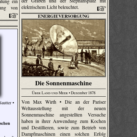
der Graben und der Stephansplatz mit
htung ein
elektrischem Licht beleuchtet.
dung von
ENERGIEVERSORGUNG
Die Sonnenmaschine
Über Land und Meer
• Dezember 1878
Von Max Wirth • Die an der Pariser
Sautter •
Weltausstellung mit der neuen
Sonnenmaschine angestellten Versuche
haben in ihrer Anwendung zum Kochen
ischen
und Destillieren, sowie zum Betrieb von
Dampfmaschinen einen solchen Erfolg