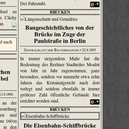
1890
Der Fahrstuhl.
hsel zu
BRÜCKEN
in Clichy
 an.
Baugeschichtliches von der
Brücke im Zuge der
Paulstraße in Berlin
Zentralblatt der Bauverwaltung
• 22.4.1893
In immer steigendem Maße hat die
Bedeutung des Berliner Stadtteiles Moabit
chen
von Jahr zu Jahr zugenommen, ganz
besonders, seitdem vor nunmehr etwa zehn
 bei
Jahren das Kriminalgericht nach dort
verlegt und seitdem ebenfalls in immer
12.9.1896
größerer Zahl öffentliche Gebäude hier
errichtet worden sind.
t an der
sstellung
BRÜCKEN
den und
ine 160 m
Die Eisenbahn-Schiffbrücke
n in den