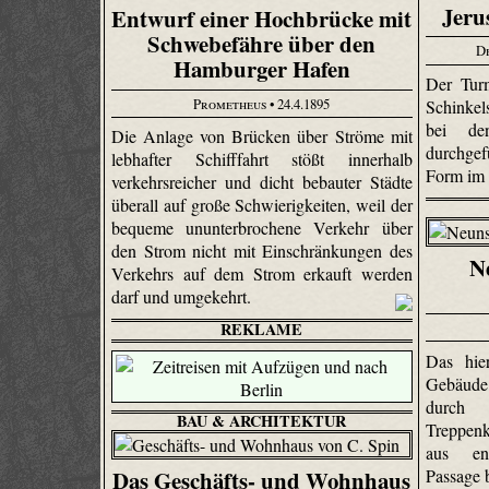
Jeru
Entwurf einer Hochbrücke mit
Schwebefähre über den
D
Hamburger Hafen
Der Tur
Prometheus
• 24.4.1895
Schinkels
bei de
Die Anlage von Brücken über Ströme mit
durchgef
lebhafter Schifffahrt stößt innerhalb
Form im 
verkehrsreicher und dicht bebauter Städte
überall auf große Schwierigkeiten, weil der
bequeme ununterbrochene Verkehr über
den Strom nicht mit Einschränkungen des
N
Verkehrs auf dem Strom erkauft werden
darf und umgekehrt.
REKLAME
Das hie
Gebäude
durch
BAU & ARCHITEKTUR
Treppen
aus en
Passage 
Das Geschäfts- und Wohnhaus