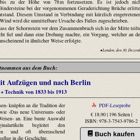
bis zu der Höhe von 78 m fortzusetzen. Es ist jedoch nic
Binder­steine bei der vorgenommenen Gerade­richtung Brüche erlitt
ntstand. Diesem Umstand in Verbindung mit kürzlich eingetreten
Wind wird die unmittelbare Ursache des Falles zugeschrieben.
ass der Schornstein vor dem Zusammenbruch sich in der Mitte teilt
echt fiel und dann eine Drehung machte, ein Vorgang, welcher an d
anscheinend in ähnlicher Weise erfolgte.
• London, den 30. Dezem
tnommen aus dem Buch:
it Aufzügen und nach Berlin
 + Technik von 1833 bis 1913
sen‹ knüpfen an die Tradition der
PDF-Leseprobe
 wie ›Das neue Universum‹ oder
€ 18,90 | 196 Seiten |
 Weisen‹ an. Eine bunte Auswahl
ISBN: 978-3-7543-9786-2
nalartikeln begleitet den
chen und oft überraschend
Buch kaufen
usflug in die Geschichte.