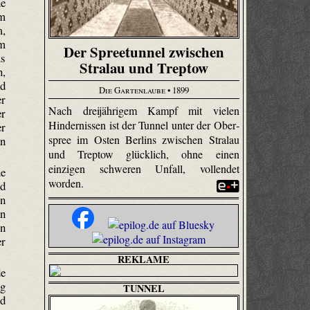
ne
um
m,
em
Der Spreetunnel zwischen
us
Stralau und Treptow
n,
nd
Die Gartenlaube
• 1899
r
Nach dreijährigem Kampf mit vielen
er
Hindernissen ist der Tunnel unter der Ober­
er
spree im Osten Berlins zwischen Stralau
en
und Treptow glücklich, ohne einen
einzigen schweren Unfall, vollendet
ne
worden.
nd
in
on
en
er
REKLAME
de
ng
TUNNEL
nd