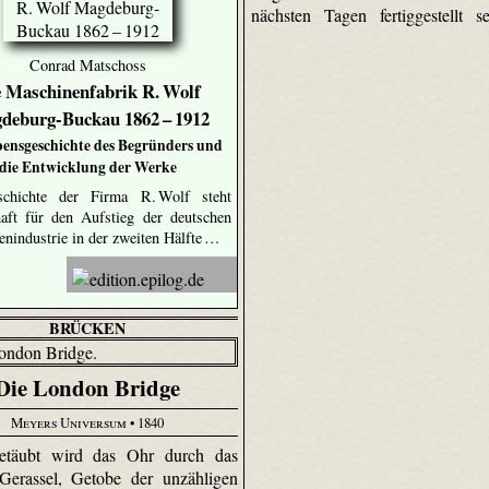
nächsten Tagen fertiggestellt s
Conrad Matschoss
e Maschinenfabrik R. Wolf
deburg-Buckau 1862 – 1912
bensgeschichte des Begründers und
die Entwicklung der Werke
chichte der Firma R. Wolf steht
haft für den Aufstieg der deutschen
nindustrie in der zweiten Hälfte …
BRÜCKEN
Die London Bridge
Meyers Universum
• 1840
betäubt wird das Ohr durch das
Gerassel, Getobe der unzähligen