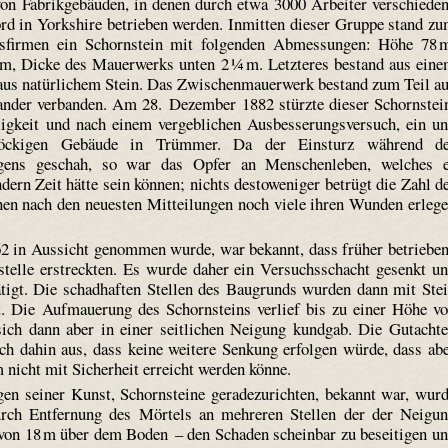
on Fabrikgebäuden, in denen durch etwa 3000 Arbeiter verschiede
ord in Yorkshire betrieben werden. Inmitten dieser Gruppe stand z
sfirmen ein Schornstein mit folgenden Abmessungen: Höhe 78 
m, Dicke des Mauerwerks unten 2 ¼ m. Letzteres bestand aus ein
 aus natürlichem Stein. Das Zwischenmauerwerk bestand zum Teil a
ander verbanden. Am 28. Dezember 1882 stürzte dieser Schornstei
ligkeit und nach einem vergeblichen Ausbesserungsversuch, ein u
töckigen Gebäude in Trümmer. Da der Einsturz während de
rgens geschah, so war das Opfer an Menschenleben, welches 
ndern Zeit hätte sein können; nichts desto­weniger betrügt die Zahl d
en nach den neuesten Mitteilungen noch viele ihren Wunden erleg
62 in Aussicht genommen wurde, war bekannt, dass früher betriebe
telle erstreckten. Es wurde daher ein Versuchsschacht gesenkt u
tigt. Die schadhaften Stellen des Baugrunds wurden dann mit Ste
t. Die Aufmauerung des Schornsteins verlief bis zu einer Höhe v
ich dann aber in einer seitlichen Neigung kundgab. Die Gutacht
och dahin aus, dass keine weitere Senkung erfolgen würde, dass ab
 nicht mit Sicherheit erreicht werden könne.
n seiner Kunst, Schornsteine geradezurichten, bekannt war, wur
rch Entfernung des Mörtels an mehreren Stellen der der Neigu
 von 18 m über dem Boden – den Schaden scheinbar zu beseitigen u