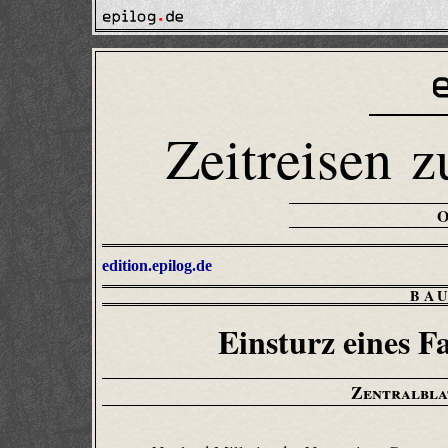
Zeitreisen z
edition.epilog.de
BA
Einsturz eines F
Zentralbla