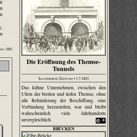
ht
en
em
e,
en
ber 1881
Die Eröffnung des Themse-
Tunnels
Illustrirte Zeitung
• 1.7.1843
Das kühne Unternehmen, zwischen den
Ufern der breiten und tiefen Themse, ohne
alle Behinderung der Beschiffung, eine
Verbindung herzustellen, war und bleibt
wahrscheinlich viele Jahrhunderte
unvergleichlich.
BRÜCKEN