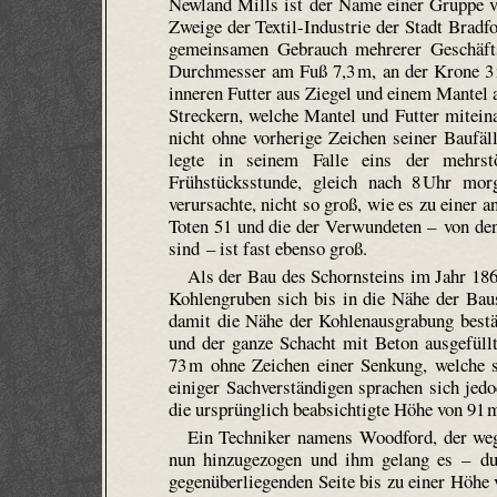
Newland Mills ist der Name einer Gruppe v
Zweige der Textil-Industrie der Stadt Bradf
gemeinsamen Gebrauch mehrerer Geschäft
Durchmesser am Fuß 7,3 m, an der Krone 3 
inneren Futter aus Ziegel und einem Mantel
Streckern, welche Mantel und Futter mitein
nicht ohne vorherige Zeichen seiner Baufäl
legte in seinem Falle eins der mehrs
Frühstücksstunde, gleich nach 8 Uhr mo
verursachte, nicht so groß, wie es zu einer a
Toten 51 und die der Verwundeten – von den
sind – ist fast ebenso groß.
Als der Bau des Schornsteins im Jahr 18
Kohlengruben sich bis in die Nähe der Baus
damit die Nähe der Kohlenausgrabung bestä
und der ganze Schacht mit Beton ausgefüll
73 m ohne Zeichen einer Senkung, welche s
einiger Sachverständigen sprachen sich jed
die ursprünglich beabsichtigte Höhe von 91 m
Ein Techniker namens Woodford, der wege
nun hinzugezogen und ihm gelang es – du
gegenüberliegenden Seite bis zu einer Höhe