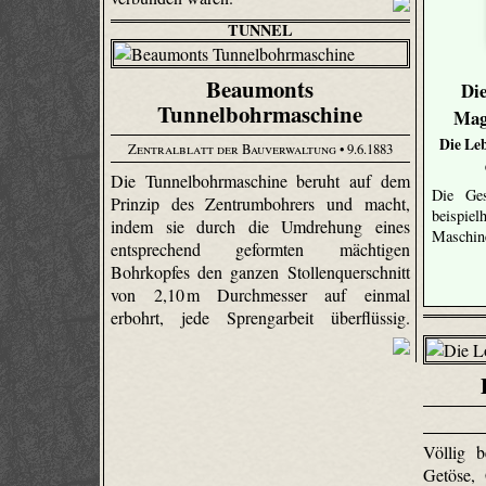
TUNNEL
Beaumonts
Di
Tunnelbohrmaschine
Mag
Die Le
Zentralblatt der Bauverwaltung
• 9.6.1883
Die Tunnelbohrmaschine beruht auf dem
Die Ges
Prinzip des Zentrum­bohrers und macht,
beispiel
indem sie durch die Umdrehung eines
Maschine
entsprechend geformten mächtigen
Bohrkopfes den ganzen Stollen­quer­schnitt
von 2,10 m Durchmesser auf einmal
erbohrt, jede Sprengarbeit überflüssig.
Völlig 
Getöse, 