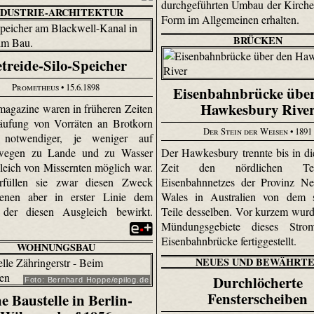
durchgeführten Umbau der Kirche 
NDUSTRIE-ARCHITEKTUR
Form im Allgemeinen erhalten.
BRÜCKEN
treide-Silo-Speicher
Prometheus
• 15.6.1898
Eisenbahnbrücke übe
Hawkesbury Rive
magazine waren in früheren Zeiten
äufung von Vorräten an Brotkorn
Der Stein der Weisen
• 1891
notwendiger, je weniger auf
wegen zu Lande und zu Wasser
Der Hawkes­bury trennte bis in di
leich von Missernten möglich war.
Zeit den nördlichen Te
rfüllen sie zwar diesen Zweck
Eisenbahnnetzes der Provinz N
ienen aber in erster Linie dem
Wales in Australien von dem s
 der diesen Ausgleich bewirkt.
Teile desselben. Vor kurzem wur
Mündungsgebiete dieses Stro
Eisenbahnbrücke fertiggestellt.
WOHNUNGSBAU
NEUES UND BEWÄHRTE
Durchlöcherte
Foto: Bernhard Hoppe/epilog.de
Fensterscheiben
e Baustelle in Berlin-