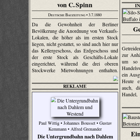
von C. Spinn
I
Deutsche Bauzeitung
• 3.7.1880
Da die Gewohnheit der Berliner
Ge
Bevölkerung die Anordnung von Verkaufs-
Lokalen, die höher als im ersten Stock
liegen, nicht gestattet, so sind auch hier nur
Getreide
das Kellergeschoss, das Erdgeschoss und
zur Anh
der erste Stock als Geschäfts-Lokale
um so 
eingerichtet, während die drei oberen
Handels
Stockwerke Mietwohnungen enthalten.
ein Ausg
Heute e
REKLAME
auch, d
Handel,
Paul Wittig • Johannes Bousset • Gustav
Kemmann • Alfred Grenander
Ein
Die Untergrundbahn nach Dahlem