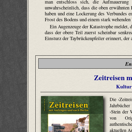
man entschloss sich, die Aufmauerung 
unwahrscheinlich, dass die oben erwähnten 
haben und eine Lockerung des Verbundes e
Frost des Bodens und einem stark wehenden 
Ein Augenzeuge der Katastrophe meldet, d
dass der obere Teil zuerst scheinbar senkr
Einsturz der Taybrückenpfeiler erinnert, der 
En
Zeitreisen m
Kultur
Die ›Zeitrei
Jahrbücher
›Stein der
von Origi
authentis
aktuellen A