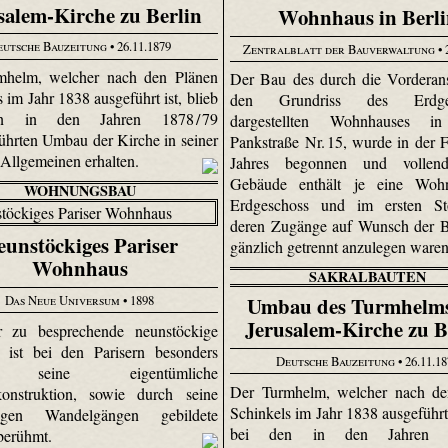
salem-Kirche zu Berlin
Wohnhaus in Berli
eutsche Bauzeitung
• 26.11.1879
Zentralblatt der Bauverwaltung
• 
mhelm, welcher nach den Plänen
Der Bau des durch die Vorderan
 im Jahr 1838 ausgeführt ist, blieb
den Grundriss des Erdges
n in den Jahren 1878 / 79
dargestellten Wohnhauses in
ührten Umbau der Kirche in seiner
Pankstraße Nr. 15, wurde in der Fr
Allgemeinen erhalten.
Jahres begonnen und vollen
Gebäude enthält je eine Wo
WOHNUNGSBAU
Erdgeschoss und im ersten St
deren Zugänge auf Wunsch der B
eunstöckiges Pariser
gänzlich getrennt anzulegen ware
Wohnhaus
SAKRALBAUTEN
Das Neue Universum
• 1898
Umbau des Turmhelms
Jerusalem-Kirche zu B
r zu besprechende neunstöckige
 ist bei den Parisern besonders
Deutsche Bauzeitung
• 26.11.1
 seine eigentümliche
Der Turmhelm, welcher nach de
konstruktion, sowie durch seine
Schinkels im Jahr 1838 ausgeführt 
gen Wandelgängen gebildete
bei den in den Jahren 18
berühmt.