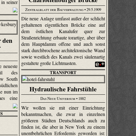
in seiner
Zentralblatt der Bauverwaltung
• 29.5.1909
Die neue Anlage umfasst außer der schlicht
gehaltenen eigentlichen Brücke eine auf
dem östlichen Kanalufer quer zur
Straßenrichtung erbaute torartige, aber über
r den
dem Hauptdamm offene und auch sonst
r
stark durchbrochene architektonische Wand
sowie westlich des Kanals zwei säulenartig
gestaltete große Lichtmasten.
e neueste
TRANSPORT
il des
ew South
üdlichen
Hydraulische Fahrstühle
de nun im
mes eine
Das Neue Universum
• 1882
Wir wollen sie mit einer Einrichtung
S
bekanntmachen, die zwar in einzelnen
größeren Städten Deutschlands auch zu
finden ist, die aber in New York zu einem
unentbehrlichen Erfordernis geworden ist: