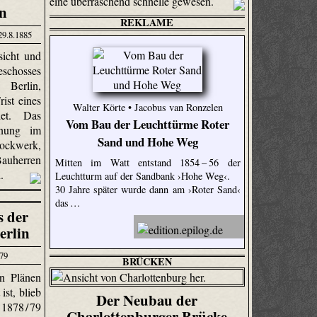
eine überraschend schnelle gewesen.
n
REKLAME
29.8.1885
sicht und
chosses
 Berlin,
ist eines
Walter Körte • Jacobus van Ronzelen
det. Das
Vom Bau der Leuchttürme Roter
hnung im
Sand und Hohe Weg
ockwerk,
auherren
Mitten im Watt entstand 1854 – 56 der
n.
Leuchtturm auf der Sandbank ›Hohe Weg‹.
30 Jahre später wurde dann am ›Roter Sand‹
das …
 der
erlin
879
BRÜCKEN
n Plänen
ist, blieb
Der Neubau der
78 / 79
Charlottenburger Brücke