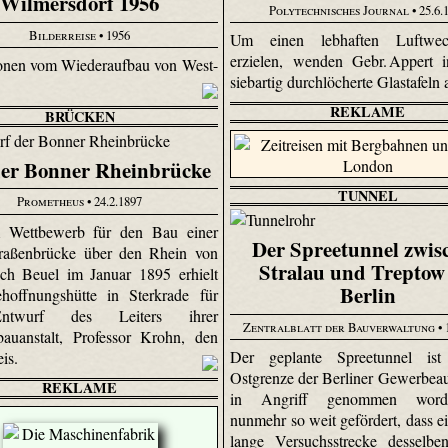
Wilmersdorf 1956
Polytechnisches Journal
• 25.6.
Bilderreise
• 1956
Um einen lebhaften Luftwec
erzielen, wenden Gebr. Appert 
onen vom Wiederaufbau von West-
siebartig durchlöcherte Glastafeln
REKLAME
BRÜCKEN
er Bonner Rheinbrücke
TUNNEL
Prometheus
• 24.2.1897
 Wettbewerb für den Bau einer
Der Spreetunnel zwis
traßenbrücke über den Rhein von
Stralau und Treptow
ch Beuel im Januar 1895 erhielt
Berlin
hoffnungshütte in Sterkrade für
twurf des Leiters ihrer
Zentralblatt der Bauverwaltung
• 
auanstalt, Professor Krohn, den
Der geplante Spree­tunnel is
eis.
Ostgrenze der Berliner Gewerbeau
REKLAME
in Angriff genommen wor
nunmehr so weit gefördert, dass e
lange Versuchsstrecke desselbe