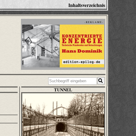
Inhaltsverzeichnis
- R E K L A M E -
TUNNEL