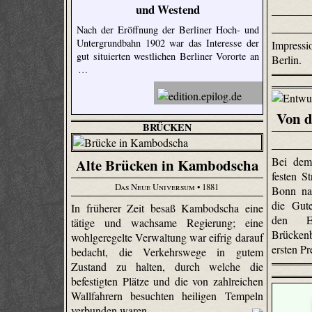
und Westend
Nach der Eröffnung der Berliner Hoch- und
Untergrundbahn 1902 war das Interesse der
Impressi
gut situierten westlichen Berliner Vororte an
Berlin.
…
Von d
BRÜCKEN
Bei dem
Alte Brücken in Kambodscha
festen S
Das Neue Universum
• 1881
Bonn na
die Gute
In früherer Zeit besaß Kambodscha eine
den En
tätige und wachsame Regierung; eine
Brückenb
wohl­gere­gelte Verwaltung war eifrig darauf
ersten Pr
bedacht, die Verkehrswege in gutem
Zustand zu halten, durch welche die
befestigten Plätze und die von zahlreichen
Wallfahrern besuchten heiligen Tempeln
verbunden waren.