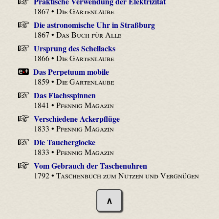
Praktische Verwendung der Elektrizität
1867 •
Die Gartenlaube
Die astronomische Uhr in Straßburg
1867 •
Das Buch für Alle
Ursprung des Schellacks
1866 •
Die Gartenlaube
Das Perpetuum mobile
1859 •
Die Gartenlaube
Das Flachsspinnen
1841 •
Pfennig Magazin
Verschiedene Ackerpflüge
1833 •
Pfennig Magazin
Die Taucherglocke
1833 •
Pfennig Magazin
Vom Gebrauch der Taschenuhren
1792 •
Taschenbuch zum Nutzen und Vergnügen
∧