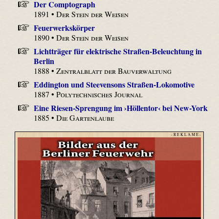
Der Comptograph
1891 •
Der Stein der Weisen
Feuerwerkskörper
1890 •
Der Stein der Weisen
Lichtträger für elektrische Straßen-Beleuchtung in
Berlin
1888 •
Zentralblatt der Bauverwaltung
Eddington und Steevensons Straßen-Lokomotive
1887 •
Polytechnisches Journal
Eine Riesen-Sprengung im ›Höllentor‹ bei New-York
1885 •
Die Gartenlaube
- R E K L A M E -