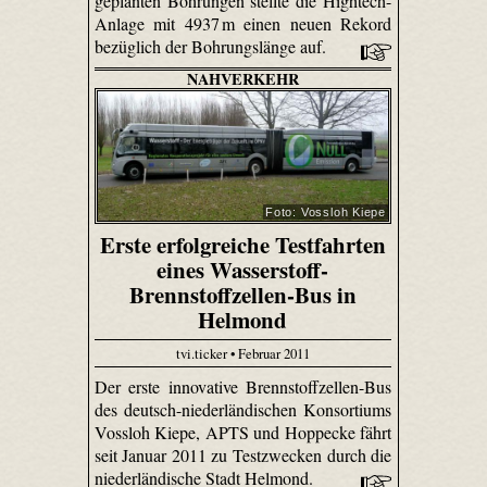
geplanten Bohrungen stellte die Hightech-
Anlage mit 4937 m einen neuen Rekord
bezüglich der Bohrungslänge auf.
NAHVERKEHR
Foto: Vossloh Kiepe
Erste erfolgreiche Testfahrten
eines Wasserstoff-
Brennstoffzellen-Bus in
Helmond
tvi.ticker • Februar 2011
Der erste innovative Brennstoffzellen-Bus
des deutsch-niederländischen Konsortiums
Vossloh Kiepe, APTS und Hoppecke fährt
seit Januar 2011 zu Testzwecken durch die
niederländische Stadt Helmond.