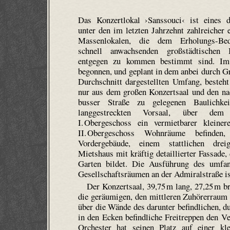
Das Konzertlokal ›Sanssouci‹ ist eines d
unter den im letzten Jahrzehnt zahlreicher 
Massenlokalen, die dem Erholungs-Bed
schnell anwachsenden großstädtischen 
entgegen zu kommen bestimmt sind. Im
begonnen, und geplant in dem anbei durch G
Durchschnitt dargestellten Umfang, besteht 
nur aus dem großen Konzertsaal und den na
busser Straße zu gelegenen Baulichke
langgestreckten Vorsaal, über de
I. Obergeschoss ein vermietbarer kleiner
II. Obergeschoss Wohnräume befinde
Vordergebäude, einem stattlichen dreig
Mietshaus mit kräftig detaillierter Fassad
Garten bildet. Die Ausführung des umfang
Gesellschaftsräumen an der Admiralstraße is
Der Konzertsaal, 39,75 m lang, 27,25 m br
die geräumigen, den mittleren Zuhörerraum 
über die Wände des darunter befindlichen, d
in den Ecken befindliche Freitreppen den V
Orchester hat seinen Platz auf einer k