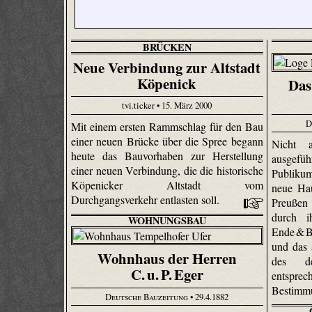
BRÜCKEN
Neue Verbindung zur Altstadt
Köpenick
Das
tvi.ticker • 15. März 2000
D
Mit einem ersten Rammschlag für den Bau
einer neuen Brücke über die Spree begann
Nicht a
heute das Bauvorhaben zur Herstellung
ausgefüh
einer neuen Verbindung, die die historische
Publikum
Köpenicker Altstadt vom
neue Ha
Durchgangsverkehr entlasten soll.
Preußen
durch i
WOHNUNGSBAU
Ende & B
und das 
Wohnhaus der Herren
des de
C. u. P. Eger
entspre
Bestimm
Deutsche Bauzeitung
• 29.4.1882