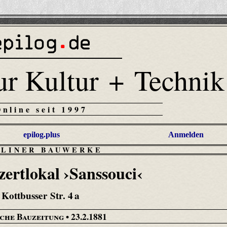
ur Kultur + Technik
Online seit 1997
epilog.plus
Anmelden
RLINER BAUWERKE
ertlokal ›Sanssouci‹
Kottbusser Str. 4 a
che Bauzeitung
• 23.2.1881