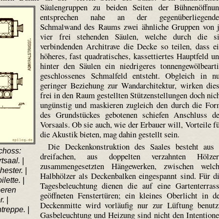
Säulengruppen zu beiden Seiten der Bühnenöffnu
entsprechen nahe an der gegenüberliegende
Schmalwand des Raums zwei ähnliche Gruppen von 
vier frei stehenden Säulen, welche durch die s
verbindenden Architrave die Decke so teilen, dass e
höheres, fast quadratisches, kasset­tiertes Hauptfeld u
hinter den Säulen ein niedrigeres tonnen­gewölbe­art
geschlossenes Schmalfeld entsteht. Obgleich in n
geringer Beziehung zur Wandarchitektur, wirken die
frei in den Raum gestellten Stützen­stellungen doch nic
ungünstig und maskieren zugleich den durch die Fo
des Grundstückes gebotenen schiefen Anschluss d
Vorsaals. Ob sie auch, wie der Erbauer will, Vorteile f
die Akustik bieten, mag dahin gestellt sein.
Die Deckenkonstruktion des Saales besteht aus
choss:
dreifachen, aus doppelten verzahnten Hölzer
tsaal. |
zusammengesetzten Hängewerken, zwischen welch
hester. |
Halbhölzer als Deckenbalken eingespannt sind. Für d
lette. |
Tagesbeleuchtung dienen die auf eine Gartenterras
beren
geöffneten Fenstertüren; ein kleines Oberlicht in d
. |
Deckenmitte wird vorläufig nur zur Lüftung benutz
treppe. |
Gasbeleuchtung und Heizung sind nicht den Intention