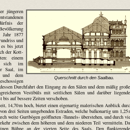
er jüngeren
entstandenen
ürfnis der
Bevölkerung
 Jahr 1877
rundriss und
es bis jetzt
ch der Kott­
iten: einem
m sich im
er Saal, im
n, und dem
Querschnitt durch den Saalbau.
eschossigen
e, dessen Durchfahrt den Eingang zu den Sälen und dem mäßig groß
reicheren Vestibüls mit seitlichen Sälen und darüber liegend
t bis auf bessere Zeiten verschoben.
eit, 14,70 m hoch, bietet einen eigenartig malerischen Anblick dur
von drei Seiten umgebenden Estraden, welche balkonartig um 1,25
urch weite Gurtbögen geöffneten ›Tunnels‹ überstehen, und durch vi
erkehr zwischen dem höheren und dem niederen Teil vermitteln. D
leinen Bühne an der vierten Seite des Saals.
Den flankierend