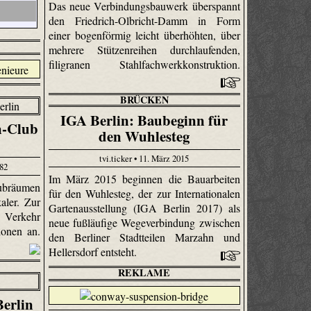
Das neue Verbindungsbauwerk überspannt
den Friedrich-Olbricht-Damm in Form
einer bogenförmig leicht überhöhten, über
mehrere Stützenreihen durchlaufenden,
filigranen Stahlfachwerkkonstruktion.
BRÜCKEN
IGA Berlin: Baubeginn für
n-Club
den Wuhlesteg
tvi.ticker • 11. März 2015
882
Im März 2015 beginnen die Bauarbeiten
ubräumen
für den Wuhlesteg, der zur Internationalen
kaler. Zur
Gartenausstellung (IGA Berlin 2017) als
r Verkehr
neue fußläufige Wegeverbindung zwischen
ionen an.
den Berliner Stadtteilen Marzahn und
Hellersdorf entsteht.
REKLAME
Berlin