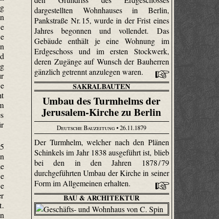
ng
dargestellten Wohnhauses in Berlin,
n
Pankstraße Nr. 15, wurde in der Frist eines
je
Jahres begonnen und vollendet. Das
ie
Gebäude enthält je eine Wohnung im
in
Erdgeschoss und im ersten Stockwerk,
nd
deren Zugänge auf Wunsch der Bauherren
ig
gänzlich getrennt anzulegen waren.
ur
se
SAKRALBAUTEN
ht
Umbau des Turmhelms der
rm
Jerusalem-Kirche zu Berlin
es
ür
Deutsche Bauzeitung
• 26.11.1879
Der Turmhelm, welcher nach den Plänen
 5
Schinkels im Jahr 1838 ausgeführt ist, blieb
n
bei den in den Jahren 1878 / 79
e
durchgeführten Umbau der Kirche in seiner
ie
Form im Allgemeinen erhalten.
se
er
BAU & ARCHITEKTUR
t.
en