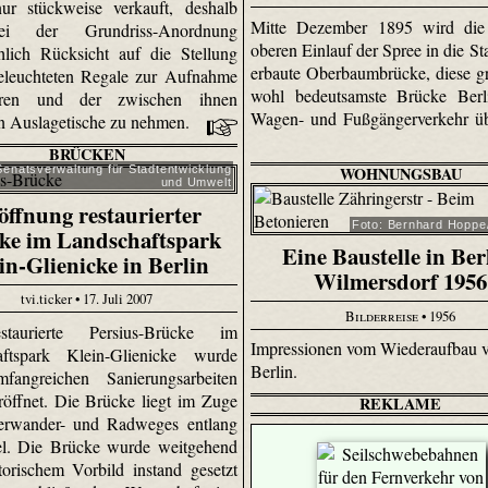
ur stückweise verkauft, deshalb
Mitte Dezember 1895 wird di
i der Grundriss-Anordnung
oberen Einlauf der Spree in die St
hlich Rücksicht auf die Stellung
erbaute Oberbaumbrücke, diese g
eleuchteten Regale zur Aufnahme
wohl bedeutsamste Brücke Berl
ren und der zwischen ihnen
Wagen- und Fußgängerverkehr üb
n Auslagetische zu nehmen.
BRÜCKEN
WOHNUNGSBAU
Senats­verwaltung für Stadtentwicklung
und Umwelt
öffnung restaurierter
Foto: Bernhard Hoppe/
ke im Landschaftspark
Eine Baustelle in Ber
in-Glienicke in Berlin
Wilmersdorf 1956
tvi.ticker • 17. Juli 2007
Bilderreise
• 1956
taurierte Persius-Brücke im
Impressionen vom Wiederaufbau 
aftspark Klein-Glienicke wurde
Berlin.
fangreichen Sanierungsarbeiten
röffnet. Die Brücke liegt im Zuge
REKLAME
ferwander- und Radweges entlang
el. Die Brücke wurde weitgehend
torischem Vorbild instand gesetzt