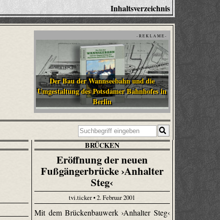
Inhaltsverzeichnis
- R E K L A M E -
Der Bau der Wannseebahn und die
Umgestaltung des Potsdamer Bahnhofes in
Berlin
BRÜCKEN
Eröffnung der neuen
Fußgängerbrücke ›Anhalter
Steg‹
tvi.ticker • 2. Februar 2001
Mit dem Brückenbauwerk ›Anhalter Steg‹