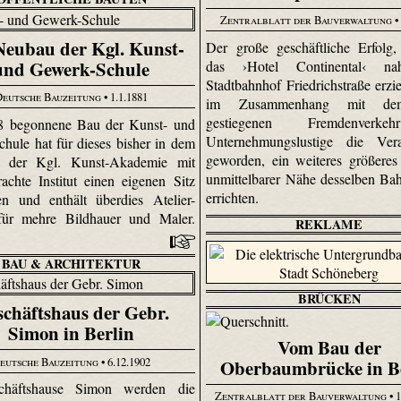
Zentralblatt der Bauverwaltung
•
Neubau der Kgl. Kunst-
Der große geschäftliche Erfolg
und Gewerk-Schule
das ›Hotel Continental‹ n
Stadtbahnhof Friedrichstraße erziel
Deutsche Bauzeitung
• 1.1.1881
im Zusammenhang mit de
gestiegenen Fremdenverk
8 begonnene Bau der Kunst- und
Unternehmungslustige die Vera
hule hat für dieses bisher in dem
geworden, ein weiteres größeres
 der Kgl. Kunst-Akademie mit
unmittelbarer Nähe desselben Ba
rachte Institut einen eigenen Sitz
errichten.
en und enthält überdies Atelier-
ür mehre Bildhauer und Maler.
REKLAME
BAU & ARCHITEKTUR
BRÜCKEN
chäftshaus der Gebr.
Simon in Berlin
Vom Bau der
eutsche Bauzeitung
• 6.12.1902
Oberbaumbrücke in B
häftshause Simon werden die
Zentralblatt der Bauverwaltung
• 1