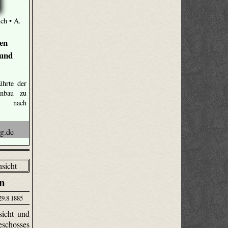
ch • A.
den
 und
ührte der
hnbau zu
ge nach
n
29.8.1885
sicht und
chosses