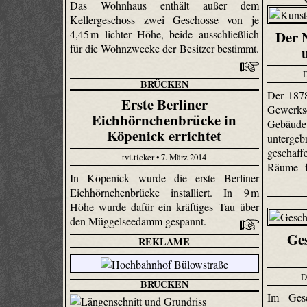
Das Wohnhaus enthält außer dem
Kellergeschoss zwei Geschosse von je
Der 
4,45 m lichter Höhe, beide ausschließlich
für die Wohnzwecke der Besitzer bestimmt.
BRÜCKEN
Der 187
Erste Berliner
Gewerksc
Eichhörnchenbrücke in
Gebäude
Köpenick errichtet
untergeb
geschaff
tvi.ticker • 7. März 2014
Räume f
In Köpenick wurde die erste Berliner
Eichhörnchenbrücke installiert. In 9 m
Höhe wurde dafür ein kräftiges Tau über
den Müggelseedamm gespannt.
Ges
REKLAME
D
BRÜCKEN
Im Gesc