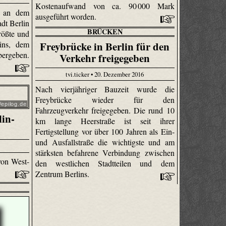
Kostenaufwand von ca. 90 000 Mark
e an dem
ausgeführt worden.
adt Berlin
BRÜCKEN
rößte und
ins, dem
Freybrücke in Berlin für den
ergeben.
Verkehr freigegeben
tvi.ticker • 20. Dezember 2016
Nach vierjähriger Bauzeit wurde die
Freybrücke wieder für den
epilog.de
Fahrzeugverkehr freigegeben. Die rund 10
lin-
km lange Heerstraße ist seit ihrer
Fertigstellung vor über 100 Jahren als Ein-
und Ausfallstraße die wichtigste und am
stärksten befahrene Verbindung zwischen
von West-
den westlichen Stadtteilen und dem
Zentrum Berlins.