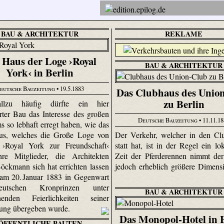
BAU & ARCHITEKTUR
REKLAME
 Haus der Loge ›Royal
BAU & ARCHITEKTUR
York‹ in Berlin
eutsche Bauzeitung
• 19.5.1883
Das Clubhaus des Unio
zu Berlin
llzu häufig dürfte ein hier
rter Bau das Interesse des großen
Deutsche Bauzeitung
• 11.11.1
s so lebhaft erregt haben, wie das
Der Verkehr, welcher in den Cl
us, welches die Große Loge von
statt hat, ist in der Regel ein lo
 ›Royal York zur Freundschaft‹
Zeit der Pferderennen nimmt de
hre Mitglieder, die Architekten
jedoch erheblich größere Dimens
öckmann sich hat errichten lassen
am 20. Januar 1883 in Gegenwart
utschen Kronprinzen unter
BAU & ARCHITEKTUR
chenden Feierlichkeiten seiner
ung übergeben wurde.
Das Monopol-Hotel in 
ÖFFENTLICHE BAUTEN