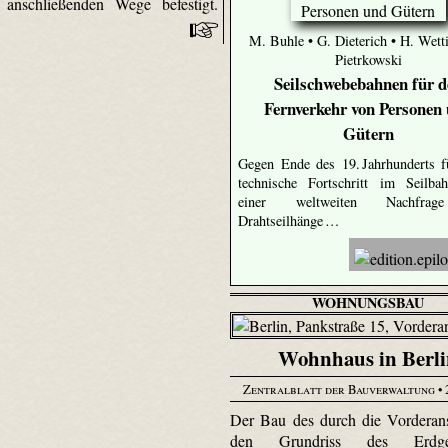
 anschließenden Wege befestigt.
M. Buhle • G. Dieterich • H. Wetti
Pietrkowski
Seilschwebebahnen für 
Fernverkehr von Personen
Gütern
Gegen Ende des 19. Jahrhunderts f
technische Fortschritt im Seilba
einer weltweiten Nachfra
Drahtseilhänge …
WOHNUNGSBAU
Wohnhaus in Berli
Zentralblatt der Bauverwaltung
• 
Der Bau des durch die Vorderan
den Grundriss des Erdges