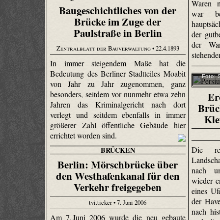
Waren n
Baugeschichtliches von der
war be
Brücke im Zuge der
hauptsäc
Paulstraße in Berlin
der gutb
der Wa
Zentralblatt der Bauverwaltung
• 22.4.1893
stehende
In immer steigendem Maße hat die
Bedeutung des Berliner Stadtteiles Moabit
Foto: 
von Jahr zu Jahr zugenommen, ganz
besonders, seitdem vor nunmehr etwa zehn
Er
Jahren das Kriminalgericht nach dort
Brüc
verlegt und seitdem ebenfalls in immer
Kle
größerer Zahl öffentliche Gebäude hier
errichtet worden sind.
Die res
BRÜCKEN
Landsch
Berlin: Mörschbrücke über
nach um
den Westhafenkanal für den
wieder e
Verkehr freigegeben
eines U
der Hav
tvi.ticker • 7. Juni 2006
nach his
Am 7. Juni 2006 wurde die neu gebaute