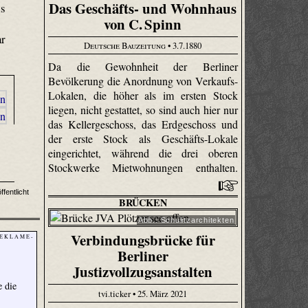
Das Geschäfts- und Wohnhaus
ls
von C. Spinn
ar
Deutsche Bauzeitung
• 3.7.1880
Da die Gewohnheit der Berliner
Bevölkerung die Anordnung von Verkaufs-
Lokalen, die höher als im ersten Stock
liegen, nicht gestattet, so sind auch hier nur
das Kellergeschoss, das Erdgeschoss und
der erste Stock als Geschäfts-Lokale
eingerichtet, während die drei oberen
Stockwerke Mietwohnungen enthalten.
fentlicht
BRÜCKEN
Abb.: Schulitzarchitekten
Verbindungsbrücke für
 E K L A M E -
Berliner
Justizvollzugsanstalten
e die
tvi.ticker • 25. März 2021