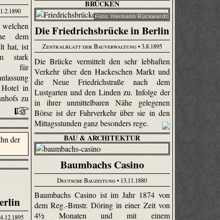
BRÜCKEN
 1.2.1890
Foto: Hermann Rückwardt
, welchen
Die Friedrichsbrücke in Berlin
ahe dem
t hat, ist
Zentralblatt der Bauverwaltung
• 3.8.1895
m stark
Die Brücke vermittelt den sehr lebhaften
ehr für
Verkehr über den Hackeschen Markt und
nlassung
die Neue Friedrichstraße nach dem
 Hotel in
Lustgarten und den Linden zu. Infolge der
hnhofs zu
in ihrer unmittelbaren Nähe gelegenen
Börse ist der Fahrverkehr über sie in den
Mittagsstunden ganz besonders rege.
BAU & ARCHITEKTUR
Baumbachs Casino
Deutsche Bauzeitung
• 13.11.1880
Baumbachs Casino ist im Jahr 1874 von
erlin
dem Reg.-Bmstr. Döring in einer Zeit von
4½ Monaten und mit einem
4.12.1895