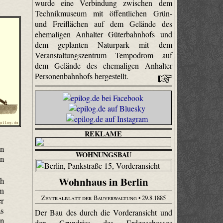
wurde eine Verbindung zwischen dem
Technikmuseum mit öffentlichen Grün-
und Freiflächen auf dem Gelände des
ehemaligen Anhalter Güterbahnhofs und
dem geplanten Naturpark mit dem
Veranstaltungszentrum Tempodrom auf
dem Gelände des ehemaligen Anhalter
Personenbahnhofs hergestellt.
REKLAME
en
WOHNUNGSBAU
en
Wohnhaus in Berlin
ch
 m
Zentralblatt der Bauverwaltung
• 29.8.1885
er
as
Der Bau des durch die Vorderansicht und
en
den Grundriss des Erdgeschosses