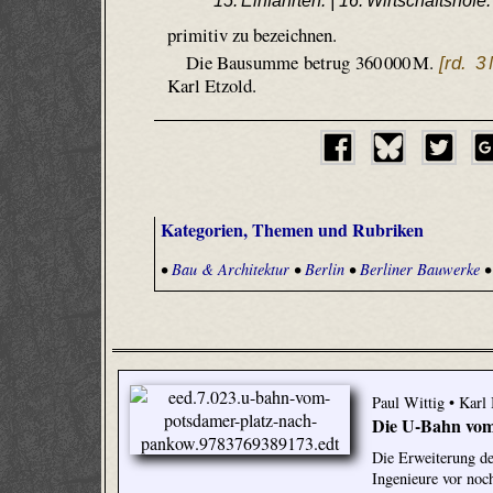
15. Einfahrten. | 16. Wirtschaftshöfe.
primitiv zu bezeichnen.
Die Bausumme betrug 360 000 M.
[rd. 3 
Karl Etzold.
Kategorien, Themen und Rubriken
•
Bau & Architektur
•
Berlin
•
Berliner Bauwerke
Paul Wittig • Karl
Die U-Bahn vom
Die Erweiterung de
Ingenieure vor no