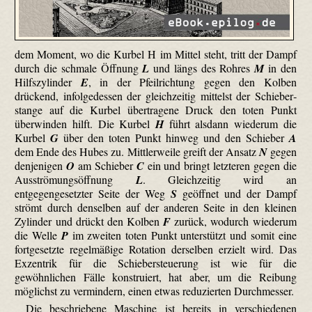
dem Moment, wo die Kurbel H im Mittel steht, tritt der Dampf
durch die schmale Öffnung
L
und längs des Rohres
M
in den
Hilfszylinder
E
, in der Pfeilrichtung gegen den Kolben
drückend, infolgedessen der gleichzeitig mittelst der Schieber­
stange auf die Kurbel übertragene Druck den toten Punkt
überwinden hilft. Die Kurbel
H
führt alsdann wiederum die
Kurbel
G
über den toten Punkt hinweg und den Schieber
A
dem Ende des Hubes zu. Mittlerweile greift der Ansatz
N
gegen
denjenigen
O
am Schieber
C
ein und bringt letzteren gegen die
Aus­strömungs­öffnung
L
. Gleichzeitig wird an
entgegengesetzter Seite der Weg
S
geöffnet und der Dampf
strömt durch denselben auf der anderen Seite in den kleinen
Zylinder und drückt den Kolben
F
zurück, wodurch wiederum
die Welle
P
im zweiten toten Punkt unterstützt und somit eine
fortgesetzte regelmäßige Rotation derselben erzielt wird. Das
Exzentrik für die Schieber­steuerung ist wie für die
gewöhnlichen Fälle konstruiert, hat aber, um die Reibung
möglichst zu vermindern, einen etwas reduzierten Durchmesser.
Die beschriebene Maschine ist bereits in verschiedenen