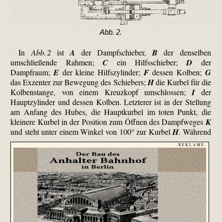
Abb. 2.
In
Abb. 2
ist
A
der Dampfschieber,
B
der denselben
umschließende Rahmen;
C
ein Hilfsschieber;
D
der
Dampfraum;
E
der kleine Hilfszylinder;
F
dessen Kolben;
G
das Exzenter zur Bewegung des Schiebers;
H
die Kurbel für die
Kolbenstange, von einem Kreuzkopf umschlossen;
I
der
Hauptzylinder und dessen Kolben. Letzterer ist in der Stellung
am Anfang des Hubes, die Hauptkurbel im toten Punkt, die
kleinere Kurbel in der Position zum Öffnen des Dampfweges
K
und steht unter einem Winkel von 100° zur Kurbel
H
.
Während
- R E K L A M E -