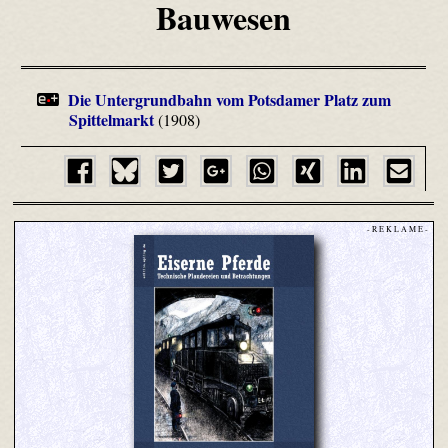
Bauwesen
Die Untergrundbahn vom Potsdamer Platz zum
Spittelmarkt
(1908)
- R E K L A M E -