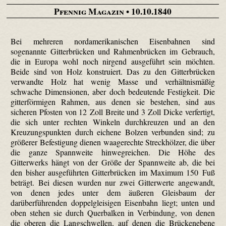
Pfennig Magazin
• 10.10.1840
Bei mehreren nordamerikanischen Eisenbahnen sind
sogenannte Gitterbrücken und Rahmenbrücken im Gebrauch,
die in Europa wohl noch nirgend ausgeführt sein möchten.
Beide sind von Holz konstruiert. Das zu den Gitterbrücken
verwandte Holz hat wenig Masse und verhältnismäßig
schwache Dimensionen, aber doch bedeutende Festigkeit. Die
gitterförmigen Rahmen, aus denen sie bestehen, sind aus
sicheren Pfosten von 12 Zoll Breite und 3 Zoll Dicke verfertigt,
die sich unter rechten Winkeln durchkreuzen und an den
Kreuzungspunkten durch eichene Bolzen verbunden sind; zu
größerer Befestigung dienen waagerechte Streckhölzer, die über
die ganze Spannweite hinwegreichen. Die Höhe des
Gitterwerks hängt von der Größe der Spannweite ab, die bei
den bisher ausgeführten Gitterbrücken im Maximum 150 Fuß
beträgt. Bei diesen wurden nur zwei Gitterwerte angewandt,
von denen jedes unter dem äußeren Gleisbaum der
darüberführenden doppelgleisigen Eisenbahn liegt; unten und
oben stehen sie durch Querbalken in Verbindung, von denen
die oberen die Langschwellen, auf denen die Brückenebene