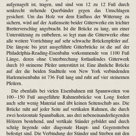
aufgenagelt ist, tragen, und sind von 12 zu 12 Fuß durch
senkrecht stehende Querbänder gegen das Umschlagen
gesichert. Um das Holz vor dem Einfluss der Witterung zu
sichern, wird auf der Außenseite beider Gitterwerke ein leichter
Bretterverschlag angebracht. Ist die Brücke zu lang, um einer
Unterstützung zu entbehren, so legt man die Gitterwerke ohne
alle weitere Vorrichtung auf sehr schwache Brückenpfeiler auf.
Die längste bis jetzt ausgeführte Gitterbrücke ist die auf der
Philadelphia-Reading-Eisenbahn vorkommende von 1100 Fuß
Länge, deren ohne Unterbrechung fortlaufendes Gitterwerk
durch 10 steinerne Pfeiler unterstützt ist. Eine ähnliche Brücke
auf der die beiden Stadtteile von New York verbindenden
Harlemeisenbahn ist 736 Fuß lang und ruht auf vier steinernen
Pfeilern.
Die ebenfalls bei vielen Eisenbahnen mit Spannweiten von
100 – 150 Fuß ausgeführte Rahmenbrücke von Long fordert
auch sehr wenig Material und übt keinen Seitenschub aus. Die
Brücke ruht auf jeder Seite auf vertikalen Rahmen, die durch
zwei horizontale Spannbalken, aus drei nebeneinanderliegenden
Hölzern bestehend, und vertikale Ständer gebildet und durch
schräg liegende oder diagonale Haupt- und Gegenstreben
befestigt sind. Die Verbindung der Ständer und Streben mit den