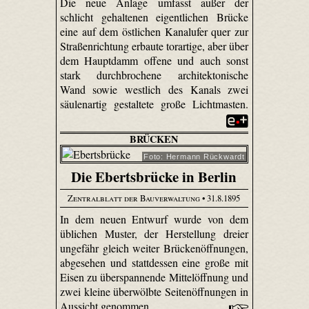
Die neue Anlage umfasst außer der
schlicht gehaltenen eigentlichen Brücke
eine auf dem östlichen Kanalufer quer zur
Straßenrichtung erbaute torartige, aber über
dem Hauptdamm offene und auch sonst
stark durchbrochene architektonische
Wand sowie westlich des Kanals zwei
säulenartig gestaltete große Lichtmasten.
BRÜCKEN
Foto: Hermann Rückwardt
Die Ebertsbrücke in Berlin
Zentralblatt der Bauverwaltung
• 31.8.1895
In dem neuen Entwurf wurde von dem
üblichen Muster, der Herstellung dreier
ungefähr gleich weiter Brückenöffnungen,
abgesehen und stattdessen eine große mit
Eisen zu überspannende Mittelöffnung und
zwei kleine überwölbte Seitenöffnungen in
Aussicht genommen.