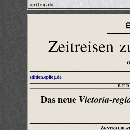
Zeitreisen z
edition.epilog.de
BE
Das neue
Victoria-regi
Zentralbla