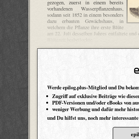
gezogen, zuerst in einem bereits
vorhandenen Wasserpflanzenhaus,
sodann seit 1852 in einem besonders
dazu erbauten Gewächshaus, in
welchem die Pflanze ihre erste Blüte
am 22. Juli desselben Jahres entfaltete und 
Blütezeit herbeilockte.
Werde epilog.plus-Mitglied und Du beko
Zugriff auf exklusive Beiträge wie diese
PDF-Versionen und/oder eBooks von aus
weniger Werbung und dafür mehr histor
und Du hilfst uns, noch mehr interessante
epi