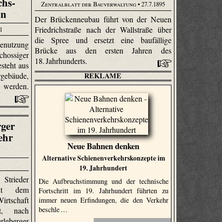
chs-
Zentralblatt der Bauverwaltung
• 27.7.1895
in
Der Brückenneubau führt von der Neuen
Friedrichstraße nach der Wallstraße über
81
die Spree und ersetzt eine baufällige
nutzung
Brücke aus den ersten Jahren des
hossiger
18. Jahrhunderts.
steht aus
gebäude,
REKLAME
n werden.
rger
ehr
Neue Bahnen denken
Alternative Schienenverkehrskonzepte im
19. Jahrhundert
 Strieder
Die Aufbruchstimmung und der technische
it dem
Fortschritt im 19. Jahrhundert führten zu
irtschaft
immer neuen Erfindungen, die den Verkehr
beschle …
t, nach
rleberger