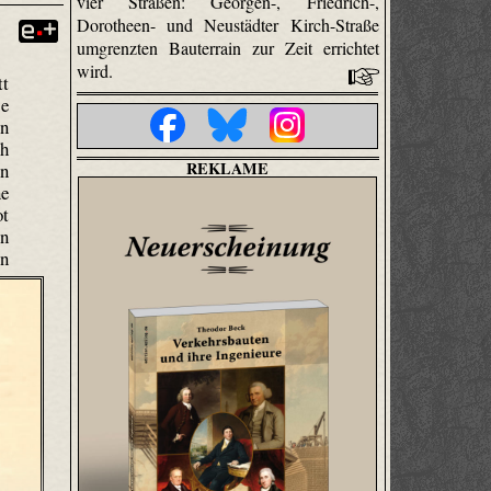
vier Straßen: Georgen-, Friedrich-,
Dorotheen- und Neustädter Kirch-Straße
umgrenzten Bauterrain zur Zeit errichtet
wird.
tt
se
en
ch
REKLAME
en
ne
ot
en
n