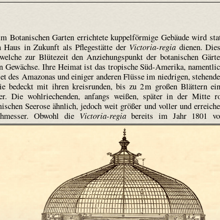
m Botanischen Garten errichtete kuppelförmige Gebäude wird sta
 Haus in Zukunft als Pflegestätte der
Victoria-regia
dienen. Die
 welche zur Blütezeit den Anziehungspunkt der botanischen Gärt
gen Gewächse. Ihre Heimat ist das tropische Süd-Amerika, namentli
et des Amazonas und einiger anderen Flüsse im niedrigen, stehend
e bedeckt mit ihren kreisrunden, bis zu 2 m großen Blättern ei
r. Die wohlriechenden, anfangs weißen, später in der Mitte r
ischen Seerose ähnlich, jedoch weit größer und voller und erreich
rchmesser.
Obwohl die
Victoria-regia
bereits im Jahr 1801 vo