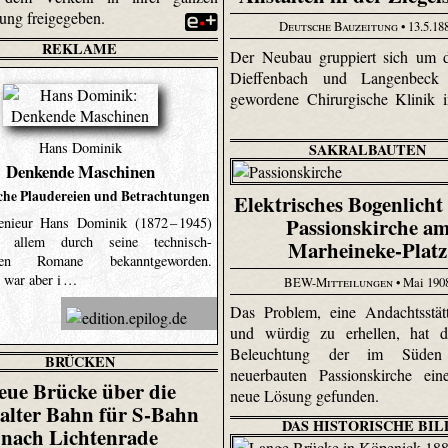
ung freigegeben.
Deutsche Bauzeitung
• 13.5.18
REKLAME
Der Neubau gruppiert sich um d
Dieffenbach und Langenbeck
gewordene Chirurgische Klinik i
Hans Dominik
SAKRALBAUTEN
Denkende Maschinen
che Plaudereien und Betrachtungen
Elektrisches Bogenlicht 
Passionskirche a
enieur Hans Dominik (1872 – 1945)
r allem durch seine technisch-
Marheineke-Platz
chen Romane bekanntgeworden.
 war aber i …
BEW-Mitteilungen
• Mai 190
Das Problem, eine Andachtsstätt
und würdig zu erhellen, hat d
Beleuchtung der im Süden 
BRÜCKEN
neuerbauten Passionskirche ein
eue Brücke über die
neue Lösung gefunden.
alter Bahn für S-Bahn
DAS HISTORISCHE BIL
nach Lichtenrade