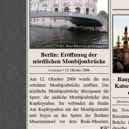
Foto: Axel Mauruszat/Wikipedia
Berlin: Eröffnung der
nördlichen Monbijoubrücke
tvi.ticker • 12. Oktober 2006
Baug
Am 12. Oktober 2006 wurde die neu
Kais
errichtete Monbijoubrücke eröffnet. Die
nördliche Monbijoubrücke überspannt die
Spree, die südliche Monbijoubrücke den
Zentra
Kupfergraben. Sie verbinden die Straße
Am Kupfergraben mit der Monbijoustraße
Im Nov
und liegen an der Spitze der Berliner
Bauzäun
Museumsinsel vor dem Bode-Museum.
Brücke i
dieselb