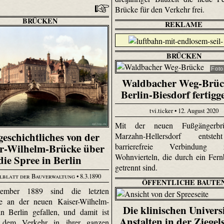
Brücke für den Verkehr frei.
BRÜCKEN
REKLAME
BRÜCKEN
Fot
Waldbacher Weg-Brüc
Berlin-Biesdorf fertigge
tvi.ticker • 12. August 2020
Mit der neuen Fußgängerbr
eschichtliches von der
Marzahn-Hellersdorf entste
barrierefreie Verbindung z
er-Wilhelm-Brücke über
Wohnvierteln, die durch ein Fern
die Spree in Berlin
getrennt sind.
lblatt der Bauverwaltung
• 8.3.1890
ÖFFENTLICHE BAUTE
ember 1889 sind die letzten
e an der neuen Kaiser-Wilhelm-
Die klinischen Universi
n Berlin gefallen, und damit ist
Anstalten in der Ziegel
e dem Verkehr in ihrer ganzen