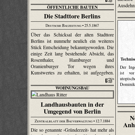
Ausdehn
ÖFFENTLICHE BAUTEN
Die Stadttore Berlins
Deutsche Bauzeitung
• 25.5.1867
Über das Schicksal der alten Stadttore
Berlins ist nunmehr neulich ein weiteres
Stück Entscheidung bekanntgeworden. Die
einige Zeit lang bestehende Absicht, das
Technis
Rosen­thaler, Hamburger und
Oranienburger Tor wegen ihres
Der Ing
Kunstwertes zu erhalten, ist aufgegeben.
ist vo
utopis
Dominik
WOHNUNGSBAU
Landhausbauten in der
Umgegend von Berlin
N
Zentralblatt der Bauverwaltung
• 12.7.1884
Anh
Die so genannte ›Gründerzeit‹ hat mehr als