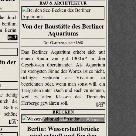
BAU & ARCHITEKTUR
82
ie durch
 berühmt
Von der Baustätte des Berliner
n Berlin.
Aquariums
Die Gartenlaube
• 1868
Das Berliner Aquarium erhebt sich auf
einem Raum von gut 1300 m² in drei
in der
Geschossen übereinander. Als Aquarium
m
im strengsten Sinne des Wortes ist es nicht,
richtiger vielmehr als Vivarium zu
bezeichnen oder, wenn man sonst will, ein
8
Tiergarten unter Dach und Fach zu nennen,
e richtig
weil es allen Klassen des Tierreichs
urch die
Herberge gewähren soll.
Berlins
BRÜCKEN
e schöne
Foto: Christian Liebscher/Wikipedia
Berlin: Wasserstadtbrücke
D
wird getauft und für den