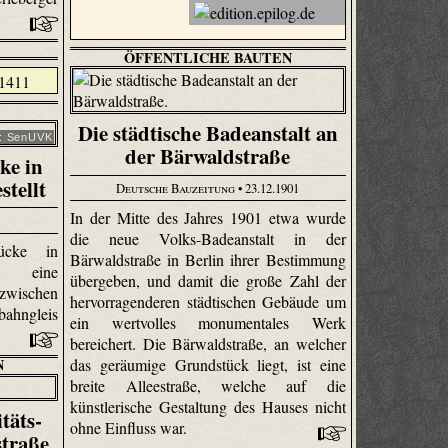
ÖFFENTLICHE BAUTEN
Die städtische Badeanstalt an
o: SenUVK
der Bärwaldstraße
ke in
stellt
Deutsche Bauzeitung
• 23.12.1901
In der Mitte des Jahres 1901 etwa wurde
die neue Volks-Badeanstalt in der
ücke in
Bärwaldstraße in Berlin ihrer Bestimmung
ht eine
übergeben, und damit die große Zahl der
wischen
hervorragenderen städtischen Gebäude um
bahngleis
ein wertvolles monumentales Werk
bereichert. Die Bärwaldstraße, an welcher
N
das geräumige Grundstück liegt, ist eine
breite Alleestraße, welche auf die
künstlerische Gestaltung des Hauses nicht
täts-
ohne Einfluss war.
straße