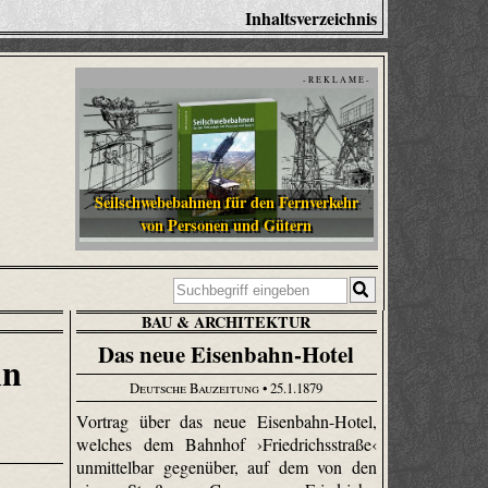
Inhaltsverzeichnis
- R E K L A M E -
Seilschwebebahnen für den Fernverkehr
von Personen und Gütern
BAU & ARCHITEKTUR
Das neue Eisenbahn-Hotel
in
Deutsche Bauzeitung
• 25.1.1879
Vortrag über das neue Eisenbahn-Hotel,
welches dem Bahnhof ›Friedrichsstraße‹
unmittelbar gegenüber, auf dem von den