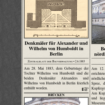
Denkmäler für Alexander und
Wilhelm von Humboldt in
B
Berlin
nörd
Zentralblatt der Bauverwaltung
• 2.6.1883
Am 28. Mai 1883, dem Geburtstage der
Am 12.
Tochter Wilhelms von Humboldt sind die
errichte
beiden Denkmäler Alexanders und
nördlich
Wilhelms von Humboldt in Berlin feierlich
Spree, 
enthüllt worden.
Kupferg
Am Kupf
BRÜCKEN
und lie
Museum