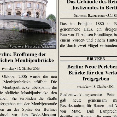
Das Gebäude des Rei
Justizamtes in Berl
Deutsche Bauzeitung
• 5.9.18
Das im Frühjahr 1880 in Be
genommene Haus, ein dreigesc
Bau von 17 Achsen Frontlänge, be
einem Vorder- und einem Hinter
die durch zwei Flügel verbunde
Foto: Axel Mauruszat/Wikipedia
erlin: Eröffnung der
BRÜCKEN
lichen Monbijoubrücke
Berlin: Neue Perlebe
tvi.ticker • 12. Oktober 2006
Brücke für den Verk
 Oktober 2006 wurde die neu
freigegeben
te Monbijoubrücke eröffnet. Die
tvi.ticker • 18. Oktober 2001
e Monbijoubrücke überspannt die
die südliche Monbijoubrücke den
Stadtentwicklungssenator Peter
raben. Sie verbinden die Straße
gab heute gemeinsam m
ergraben mit der Monbijoustraße
Bezirksstadtrat für Bauen und W
gen an der Spitze der Berliner
von Mitte, Dirk Lamprech
sinsel vor dem Bode-Museum.
dreijähriger Bauzeit die neue Pe