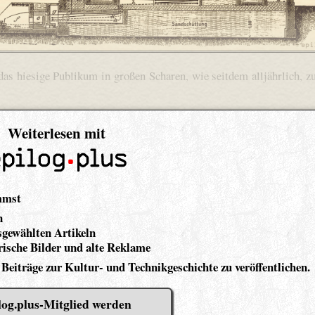
das hiesige Publikum in großen Scharen, wie seitdem alljährlich, z
Weiterlesen mit
mmst
n
gewählten Artikeln
ische Bilder und alte Reklame
 Beiträge zur Kultur- und Technikgeschichte zu veröffentlichen.
log.plus-Mitglied werden