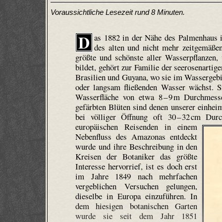
Voraussichtliche Lesezeit rund 8 Minuten.
D
as 1882 in der Nähe des Palmenhaus i
des alten und nicht mehr zeitgemäßen
größte und schönste aller Wasserpflanzen,
bildet, gehört zur Familie der seerosenarti
Brasilien und Guyana, wo sie im Wassergebi
oder langsam fließenden Wasser wächst. Si
Wasserfläche von etwa 8 – 9 m Durchmesse
gefärbten Blüten sind denen unserer einheim
bei völliger Öffnung oft 30 – 32 cm Du
europäischen Reisenden in einem
Nebenfluss des Amazonas entdeckt
wurde und ihre Beschreibung in den
Kreisen der Botaniker das größte
Interesse hervorrief, ist es doch erst
im Jahre 1849 nach mehrfachen
vergeblichen Versuchen gelungen,
dieselbe in Europa einzuführen. In
dem hiesigen botanischen Garten
wurde sie seit dem Jahr 1851