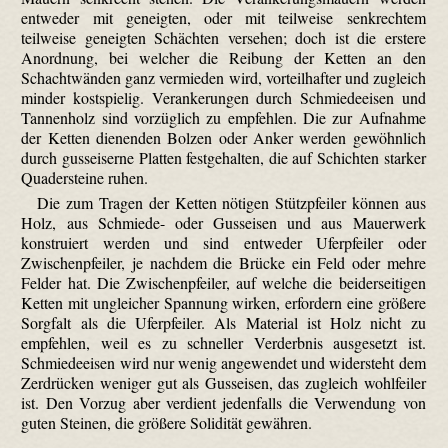
entweder mit geneigten, oder mit teilweise senkrechtem
teilweise geneigten Schächten versehen; doch ist die erstere
Anordnung, bei welcher die Reibung der Ketten an den
Schachtwänden ganz vermieden wird, vorteilhafter und zugleich
minder kostspielig. Verankerungen durch Schmiedeeisen und
Tannenholz sind vorzüglich zu empfehlen. Die zur Aufnahme
der Ketten dienenden Bolzen oder Anker werden gewöhnlich
durch gusseiserne Platten festgehalten, die auf Schichten starker
Quadersteine ruhen.
Die zum Tragen der Ketten nötigen Stützpfeiler können aus
Holz, aus Schmiede- oder Gusseisen und aus Mauerwerk
konstruiert werden und sind entweder Uferpfeiler oder
Zwischenpfeiler, je nachdem die Brücke ein Feld oder mehre
Felder hat. Die Zwischenpfeiler, auf welche die beiderseitigen
Ketten mit ungleicher Spannung wirken, erfordern eine größere
Sorgfalt als die Uferpfeiler. Als Material ist Holz nicht zu
empfehlen, weil es zu schneller Verderbnis ausgesetzt ist.
Schmiedeeisen wird nur wenig angewendet und widersteht dem
Zerdrücken weniger gut als Gusseisen, das zugleich wohlfeiler
ist. Den Vorzug aber verdient jedenfalls die Verwendung von
guten Steinen, die größere Solidität gewähren.