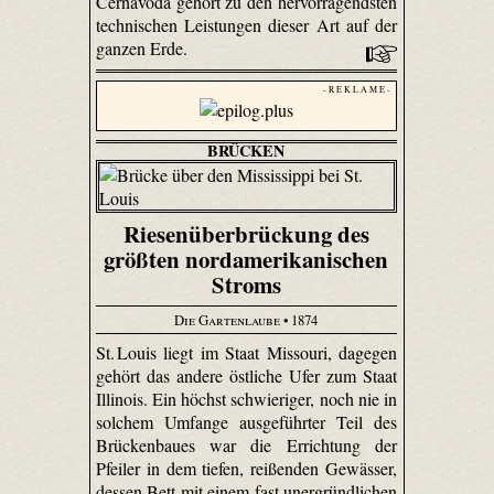
Cernavodă gehört zu den hervorragendsten
technischen Leistungen dieser Art auf der
ganzen Erde.
- R E K L A M E -
BRÜCKEN
Riesenüberbrückung des
größten nordamerikanischen
Stroms
Die Gartenlaube
• 1874
St. Louis liegt im Staat Missouri, dagegen
gehört das andere östliche Ufer zum Staat
Illinois. Ein höchst schwieriger, noch nie in
solchem Umfange ausgeführter Teil des
Brückenbaues war die Errichtung der
Pfeiler in dem tiefen, reißenden Gewässer,
dessen Bett mit einem fast unergründlichen