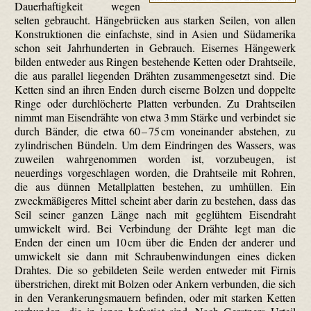
Dauerhaftigkeit wegen
selten gebraucht. Hängebrücken aus starken Seilen, von allen
Konstruktionen die einfachste, sind in Asien und Südamerika
schon seit Jahrhunderten in Gebrauch. Eisernes Hängewerk
bilden entweder aus Ringen bestehende Ketten oder Drahtseile,
die aus parallel liegenden Drähten zusammengesetzt sind. Die
Ketten sind an ihren Enden durch eiserne Bolzen und doppelte
Ringe oder durchlöcherte Platten verbunden. Zu Drahtseilen
nimmt man Eisendrähte von etwa 3 mm Stärke und verbindet sie
durch Bänder, die etwa 60 – 75 cm voneinander abstehen, zu
zylindrischen Bündeln. Um dem Eindringen des Wassers, was
zuweilen wahrgenommen worden ist, vorzubeugen, ist
neuerdings vorgeschlagen worden, die Drahtseile mit Rohren,
die aus dünnen Metallplatten bestehen, zu umhüllen. Ein
zweckmäßigeres Mittel scheint aber darin zu bestehen, dass das
Seil seiner ganzen Länge nach mit geglühtem Eisendraht
umwickelt wird. Bei Verbindung der Drähte legt man die
Enden der einen um 10 cm über die Enden der anderer und
umwickelt sie dann mit Schraubenwindungen eines dicken
Drahtes. Die so gebildeten Seile werden entweder mit Firnis
überstrichen, direkt mit Bolzen oder Ankern verbunden, die sich
in den Verankerungsmauern befinden, oder mit starken Ketten