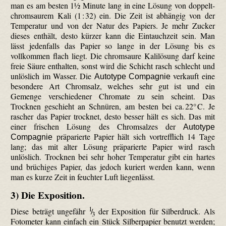
man es am besten 1½ Minute lang in eine Lösung von doppelt-
chrom­saurem Kali (1 : 32) ein. Die Zeit ist abhängig von der
Temperatur und von der Natur des Papiers. Je mehr Zucker
dieses enthält, desto kürzer kann die Eintauchzeit sein. Man
lässt jedenfalls das Papier so lange in der Lösung bis es
vollkommen flach liegt. Die chrom­saure Kali­lösung darf keine
freie Säure enthalten, sonst wird die Schicht rasch schlecht und
unlöslich im Wasser. Die
verkauft eine
Autotype Compagnie
besondere Art Chromsalz, welches sehr gut ist und ein
Gemenge verschiedener Chromate zu sein scheint. Das
Trocknen geschieht an Schnüren, am besten bei ca. 22° C. Je
rascher das Papier trocknet, desto besser hält es sich. Das mit
einer frischen Lösung des Chromsalzes der
Autotype
präparierte Papier hält sich vortrefflich 14 Tage
Compagnie
lang; das mit alter Lösung präparierte Papier wird rasch
unlöslich. Trocknen bei sehr hoher Temperatur gibt ein hartes
und brüchiges Papier, das jedoch kuriert werden kann, wenn
man es kurze Zeit in feuchter Luft liegenlässt.
3) Die Exposition.
1
Diese beträgt ungefähr
/
der Exposition für Silberdruck. Als
3
Fotometer kann einfach ein Stück Silberpapier benutzt werden;