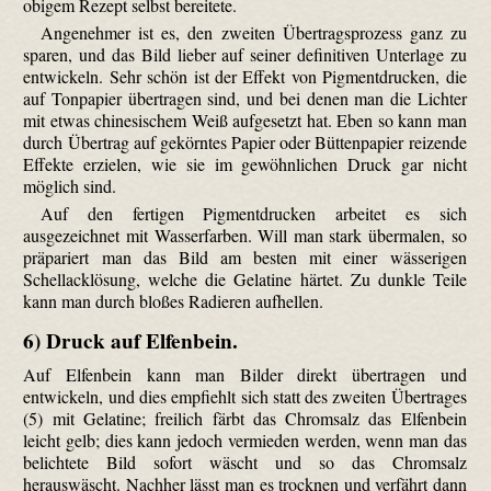
obigem Rezept selbst bereitete.
Angenehmer ist es, den zweiten Übertrags­prozess ganz zu
sparen, und das Bild lieber auf seiner definitiven Unterlage zu
entwickeln. Sehr schön ist der Effekt von Pigment­drucken, die
auf Tonpapier übertragen sind, und bei denen man die Lichter
mit etwas chinesischem Weiß aufgesetzt hat. Eben so kann man
durch Übertrag auf gekörntes Papier oder Büttenpapier reizende
Effekte erzielen, wie sie im gewöhnlichen Druck gar nicht
möglich sind.
Auf den fertigen Pigment­drucken arbeitet es sich
ausgezeichnet mit Wasserfarben. Will man stark übermalen, so
präpariert man das Bild am besten mit einer wässerigen
Schellack­lösung, welche die Gelatine härtet. Zu dunkle Teile
kann man durch bloßes Radieren aufhellen.
6) Druck auf Elfenbein.
Auf Elfenbein kann man Bilder direkt übertragen und
entwickeln, und dies empfiehlt sich statt des zweiten Übertrages
(5) mit Gelatine; freilich färbt das Chromsalz das Elfenbein
leicht gelb; dies kann jedoch vermieden werden, wenn man das
belichtete Bild sofort wäscht und so das Chromsalz
herauswäscht. Nachher lässt man es trocknen und verfährt dann