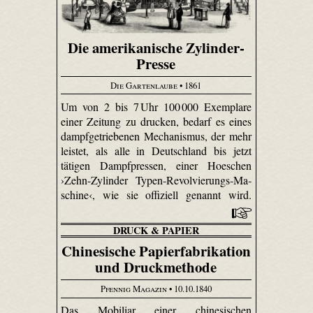
Die amerikanische Zylinder-
Presse
Die Gartenlaube
• 1861
Um von 2 bis 7 Uhr 100 000 Exemplare
einer Zeitung zu drucken, bedarf es eines
dampfgetriebenen Mechanismus, der mehr
leistet, als alle in Deutschland bis jetzt
tätigen Dampfpressen, einer Hoeschen
›Zehn-Zy­linder Typen-Re­vol­vie­rungs-Ma­
schi­ne‹, wie sie offiziell genannt wird.
DRUCK & PAPIER
Chinesische Papierfabrikation
und Druckmethode
Pfennig Magazin
• 10.10.1840
Das Mobiliar einer chinesischen