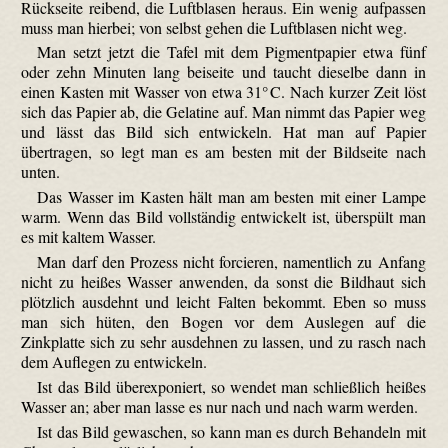
Rückseite reibend, die Luftblasen heraus. Ein wenig aufpassen
muss man hierbei; von selbst gehen die Luftblasen nicht weg.
Man setzt jetzt die Tafel mit dem Pigmentpapier etwa fünf
oder zehn Minuten lang beiseite und taucht dieselbe dann in
einen Kasten mit Wasser von etwa 31° C. Nach kurzer Zeit löst
sich das Papier ab, die Gelatine auf. Man nimmt das Papier weg
und lässt das Bild sich entwickeln. Hat man auf Papier
übertragen, so legt man es am besten mit der Bildseite nach
unten.
Das Wasser im Kasten hält man am besten mit einer Lampe
warm. Wenn das Bild vollständig entwickelt ist, überspült man
es mit kaltem Wasser.
Man darf den Prozess nicht forcieren, namentlich zu Anfang
nicht zu heißes Wasser anwenden, da sonst die Bildhaut sich
plötzlich ausdehnt und leicht Falten bekommt. Eben so muss
man sich hüten, den Bogen vor dem Auslegen auf die
Zinkplatte sich zu sehr ausdehnen zu lassen, und zu rasch nach
dem Auflegen zu entwickeln.
Ist das Bild über­exponiert, so wendet man schließlich heißes
Wasser an; aber man lasse es nur nach und nach warm werden.
Ist das Bild gewaschen, so kann man es durch Behandeln mit