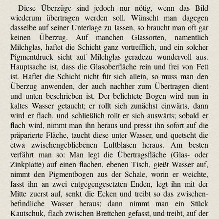
Diese Überzüge sind jedoch nur nötig, wenn das Bild
wiederum übertragen werden soll. Wünscht man dagegen
dasselbe auf seiner Unterlage zu lassen, so braucht man oft gar
keinen Überzug. Auf manchen Glassorten, namentlich
Milchglas, haftet die Schicht ganz vortrefflich, und ein solcher
Pigment­druck sieht auf Milchglas geradezu wundervoll aus.
Hauptsache ist, dass die Glasoberfläche rein und frei von Fett
ist. Haftet die Schicht nicht für sich allein, so muss man den
Überzug anwenden, der auch nachher zum Übertragen dient
und unten beschrieben ist. Der belichtete Bogen wird nun in
kaltes Wasser getaucht; er rollt sich zunächst einwärts, dann
wird er flach, und schließlich rollt er sich auswärts; sobald er
flach wird, nimmt man ihn heraus und presst ihn sofort auf die
präparierte Fläche, taucht diese unter Wasser, und quetscht die
etwa zwischen­gebliebenen Luftblasen heraus. Am besten
verfährt man so: Man legt die Übertrags­fläche (Glas- oder
Zinkplatte) auf einen flachen, ebenen Tisch, gießt Wasser auf,
nimmt den Pigment­bogen aus der Schale, worin er weichte,
fasst ihn an zwei entgegengesetzten Enden, legt ihn mit der
Mitte zuerst auf, senkt die Ecken und treibt so das zwischen­
befindliche Wasser heraus; dann nimmt man ein Stück
Kautschuk, flach zwischen Brettchen gefasst, und treibt, auf der