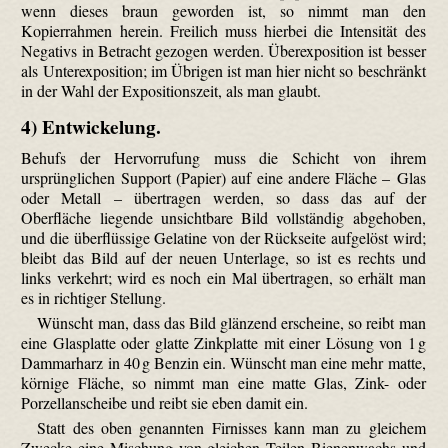
wenn dieses braun geworden ist, so nimmt man den
Kopierrahmen herein. Freilich muss hierbei die Intensität des
Negativs in Betracht gezogen werden. Überexposition ist besser
als Unterexposition; im Übrigen ist man hier nicht so beschränkt
in der Wahl der Expositionszeit, als man glaubt.
4) Entwickelung.
Behufs der Hervor­rufung muss die Schicht von ihrem
ursprünglichen Support (Papier) auf eine andere Fläche – Glas
oder Metall – übertragen werden, so dass das auf der
Oberfläche liegende unsichtbare Bild vollständig abgehoben,
und die überflüssige Gelatine von der Rückseite aufgelöst wird;
bleibt das Bild auf der neuen Unterlage, so ist es rechts und
links verkehrt; wird es noch ein Mal übertragen, so erhält man
es in richtiger Stellung.
Wünscht man, dass das Bild glänzend erscheine, so reibt man
eine Glasplatte oder glatte Zinkplatte mit einer Lösung von 1 g
Dammar­harz in 40 g Benzin ein. Wünscht man eine mehr matte,
körnige Fläche, so nimmt man eine matte Glas, Zink- oder
Porzellanscheibe und reibt sie eben damit ein.
Statt des oben genannten Firnis­ses kann man zu gleichem
Zwecke eine Mischung von gleichen Teilen Bienenwachs und