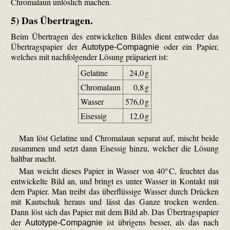
Chrom­alaun unlöslich machen.
5) Das Übertragen.
Beim Übertragen des entwickelten Bildes dient entweder das
Übertrags­papier der
oder ein Papier,
Autotype-Compagnie
welches mit nachfolgender Lösung präpariert ist:
Gelatine
24,0 g
Chromalaun
0,8 g
Wasser
576,0 g
Eisessig
12,0 g
Man löst Gelatine und Chrom­alaun separat auf, mischt beide
zusammen und setzt dann Eisessig hinzu, welcher die Lösung
haltbar macht.
Man weicht dieses Papier in Wasser von 40° C, feuchtet das
entwickelte Bild an, und bringt es unter Wasser in Kontakt mit
dem Papier. Man treibt das überflüssige Wasser durch Drücken
mit Kautschuk heraus und lässt das Ganze trocken werden.
Dann löst sich das Papier mit dem Bild ab. Das Übertrags­papier
der
ist übrigens besser, als das nach
Autotype-Compagnie