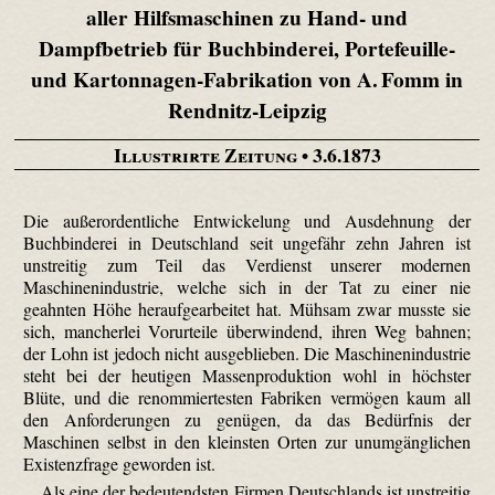
aller Hilfsmaschinen zu Hand- und
Dampfbetrieb für Buchbinderei, Portefeuille-
und Kartonnagen-Fabrikation von A. Fomm in
Rendnitz-Leipzig
Illustrirte Zeitung
• 3.6.1873
Die außerordentliche Entwickelung und Ausdehnung der
Buchbinderei in Deutschland seit ungefähr zehn Jahren ist
unstreitig zum Teil das Verdienst unserer modernen
Maschinenindustrie, welche sich in der Tat zu einer nie
geahnten Höhe heraufgearbeitet hat. Mühsam zwar musste sie
sich, mancherlei Vorurteile überwindend, ihren Weg bahnen;
der Lohn ist jedoch nicht ausgeblieben. Die Maschinenindustrie
steht bei der heutigen Massenproduktion wohl in höchster
Blüte, und die renommiertesten Fabriken vermögen kaum all
den Anforderungen zu genügen, da das Bedürfnis der
Maschinen selbst in den kleinsten Orten zur unumgänglichen
Existenzfrage geworden ist.
Als eine der bedeutendsten Firmen Deutschlands ist unstreitig