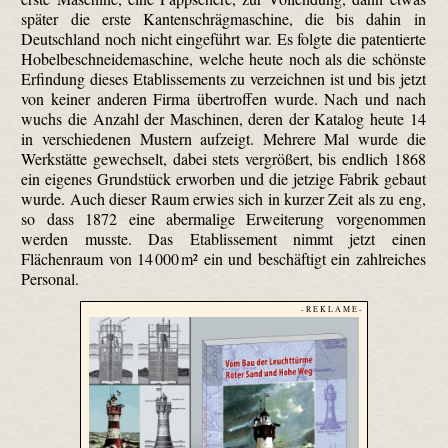
später die erste Kantenschrägmaschine, die bis dahin in
Deutschland noch nicht eingeführt war. Es folgte die patentierte
Hobel­beschneide­maschine, welche heute noch als die schönste
Erfindung dieses Etablissements zu verzeichnen ist und bis jetzt
von keiner anderen Firma übertroffen wurde. Nach und nach
wuchs die Anzahl der Maschinen, deren der Katalog heute 14
in verschiedenen Mustern aufzeigt. Mehrere Mal wurde die
Werkstätte gewechselt, dabei stets vergrößert, bis endlich 1868
ein eigenes Grundstück erworben und die jetzige Fabrik gebaut
wurde. Auch dieser Raum erwies sich in kurzer Zeit als zu eng,
so dass 1872 eine abermalige Erweiterung vorgenommen
werden musste. Das Etablissement nimmt jetzt einen
Flächenraum von 14 000 m² ein und beschäftigt ein zahlreiches
Personal.
- R E K L A M E -