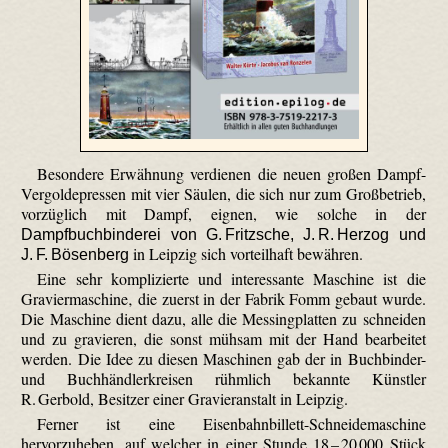
Besondere Erwähnung verdienen die neuen großen Dampf-
Ver­golde­pressen mit vier Säulen, die sich nur zum Großbetrieb,
vorzüglich mit Dampf, eignen, wie solche in der
Dampfbuchbinderei von G. Fritzsche, J. R. Herzog und
in Leipzig sich vorteilhaft bewähren.
J. F. Bösenberg
Eine sehr komplizierte und interessante Maschine ist die
Graviermaschine‚ die zuerst in der Fabrik Fomm gebaut wurde.
Die Maschine dient dazu, alle die Messingplatten zu schneiden
und zu gravieren, die sonst mühsam mit der Hand bearbeitet
werden. Die Idee zu diesen Maschinen gab der in Buchbinder-
und Buchhändlerkreisen rühmlich bekannte Künstler
R. Gerbold, Besitzer einer Gravieranstalt in Leipzig.
Ferner ist eine Eisenbahnbillett-Schneidemaschine
hervorzuheben, auf welcher in einer Stunde 18 – 20 000 Stück