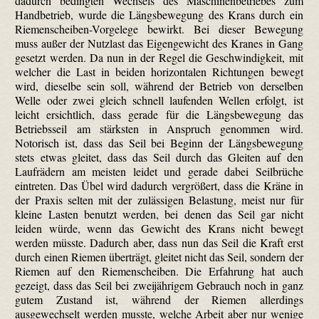
dadurch bedingten Wechsels des Maschinenbetriebes zum
Handbetrieb, wurde die Längsbewegung des Krans durch ein
Riemenscheiben-Vorgelege bewirkt. Bei dieser Bewegung
muss außer der Nutzlast das Eigengewicht des Kranes in Gang
gesetzt werden. Da nun in der Regel die Geschwindigkeit, mit
welcher die Last in beiden horizontalen Richtungen bewegt
wird, dieselbe sein soll, während der Betrieb von derselben
Welle oder zwei gleich schnell laufenden Wellen erfolgt, ist
leicht ersichtlich, dass gerade für die Längsbewegung das
Betriebsseil am stärksten in Anspruch genommen wird.
Notorisch ist, dass das Seil bei Beginn der Längsbewegung
stets etwas gleitet, dass das Seil durch das Gleiten auf den
Laufrädern am meisten leidet und gerade dabei Seilbrüche
eintreten. Das Übel wird dadurch vergrößert, dass die Kräne in
der Praxis selten mit der zulässigen Belastung, meist nur für
kleine Lasten benutzt werden, bei denen das Seil gar nicht
leiden würde, wenn das Gewicht des Krans nicht bewegt
werden müsste. Dadurch aber, dass nun das Seil die Kraft erst
durch einen Riemen überträgt, gleitet nicht das Seil, sondern der
Riemen auf den Riemenscheiben. Die Erfahrung hat auch
gezeigt, dass das Seil bei zweijährigem Gebrauch noch in ganz
gutem Zustand ist, während der Riemen allerdings
ausgewechselt werden musste, welche Arbeit aber nur wenige