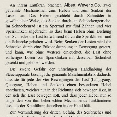
An ihrem Laufkran brachten
zwei
Albert Wever & Co.
getrennte Mechanismen zum Heben und zum Senken der
Lasten an. Das Heben geschieht durch Zahnräder in
gewöhnlicher Weise, das Senken durch ein Schneckengetriebe.
Im Schnecken­rad ist ein Sperrrad mit fünf Zähnen und vier
Sperrklinken angebracht, so dass beim Heben ohne Drehung
der Schnecke die Last fortwährend durch die Sperrklinken und
die Schnecke gehalten wird. Beim Senken der Lasten wird die
Schnecke durch eine Friktions­kupplung in Bewegung gesetzt,
und kann, wie ohne weiteres einleuchtet, die Last ohne
vorheriges Lösen von Sperrklinken mit derselben Sicherheit
gesenkt und gehoben werden.
Die zweite Gefahr der unrichtigen Handhabung der
Steuerapparate beseitigt die genannte Maschinenfabrik dadurch,
dass sie für jede der vier Bewegungen der Last (Längsgang,
Quergang, Heben und Senken) einen besonderen Hebel
anordneten, welcher nur in der Richtung sich bewegen lässt, in
der sich die Last bewegen soll, und dass jeder Hebel nur so
lange den von ihm beherrschten Mechanismus funktionieren
lässt, als der Kranführer denselben in der Hand hält.
Zur Verminderung der dritten Gefahr, des Seilbruches und