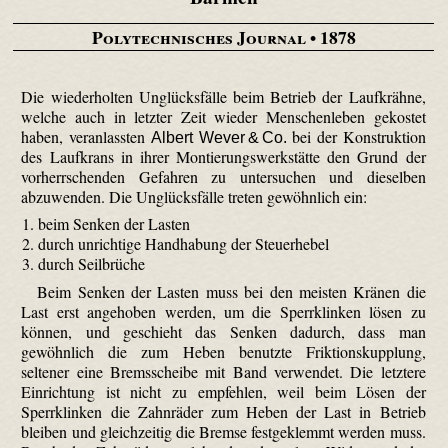
Polytechnisches Journal
• 1878
Die wiederholten Unglücksfälle beim Betrieb der Lauf­krähne,
welche auch in letzter Zeit wieder Menschenleben gekostet
haben, veranlassten
bei der Konstruktion
Albert Wever & Co.
des Laufkrans in ihrer Montierungs­werk­stätte den Grund der
vorherrschenden Gefahren zu untersuchen und dieselben
abzuwenden. Die Unglücksfälle treten gewöhnlich ein:
beim Senken der Lasten
durch unrichtige Handhabung der Steuerhebel
durch Seilbrüche
Beim Senken der Lasten muss bei den meisten Kränen die
Last erst angehoben werden, um die Sperrklinken lösen zu
können, und geschieht das Senken dadurch, dass man
gewöhnlich die zum Heben benutzte Friktions­kupplung,
seltener eine Bremsscheibe mit Band verwendet. Die letztere
Einrichtung ist nicht zu empfehlen, weil beim Lösen der
Sperrklinken die Zahnräder zum Heben der Last in Betrieb
bleiben und gleichzeitig die Bremse festgeklemmt werden muss.