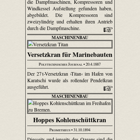
die Dampfmaschinen, Kompressoren und
Windkessel Aufstellung gefunden haben,
abgebildet. Die Kompressoren sind
zweizylindrig und erhalten ihren Antrieb
durch die Dampfmaschine.
MASCHINENBAU
Versetzkran für Marinebauten
Polytechnisches Journal
• 20.4.1887
Der 27 t-Versetzkran ›Titan‹ im Hafen von
Karatschi wurde als rollender Pendelkran
ausgeführt.
MASCHINENBAU
Hoppes Kohlenschüttkran
Prometheus
• 31.10.1894
Diesseits und jenseits des Ozeans sind die