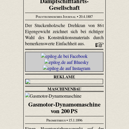
Dampfschifffahrts-
Gesellschaft
Polytechnisches Journal
• 20.4.1887
Der Stuckenholzsche Drehkran von 86 t
Eigengewicht zeichnet sich bei richtiger
Wahl des Konstruktionsmaterials durch
bemerkenswerte Einfachheit aus.
REKLAME
MASCHINENBAU
Gasmotor-Dynamomaschine
von 200 PS
Prometheus
• 15.1.1896
Einen Hauptanziehungspunkt auf der