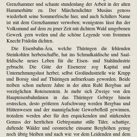
Grenzhammer und schaute stundenlang der Arbeit in der alten
Hammerhütte zu. Der Märchendichter Musäus genoss
wiederholt seine Sommerfrische hier, und auch Schillers Name
ist mit dem Grenzhammer verwoben; wenigstens lässt ihn der
Volksmund auf dem zu jener Zeit mit dichtem Wald umgebenen
Gewerk gern weilen und die schöne Legende vom frommen
Knecht Fridolin dichten.
Die Eisenbahn-Ära, welche Thüringen die fehlenden
Steinkohlen herbeischaffte, hat ins Schmalkaldische und Saal­
feldische neues Leben für die Eisen- und Stahlindustrie
gebracht. Die Güte der Eisenerze zog Kapital und
Unternehmungslust herbei; selbst Großindustrielle wie Krupp
und Borsig sind auf Thüringen aufmerksam geworden. Beide
treiben schon mehrere Jahre in der alten Ruhl Bergbau auf
vorzüglichen Roteisenstein. Je mehr sich Zweige von den
Haupteisenbahnlinien in das Thüringer Gebirge hinein
erstrecken, desto größeren Aufschwung werden Bergbau und
Hüttenwesen und der mannigfachste Gewerbefleiß gewinnen,
trotzdem werden aber für den erquickenden und stärkenden
Genuss der herrlichen Gebirgsnatur stille Täler, schattige,
duftende Wälder und ozonreiche einsame Berghöhen genug
noch übrig bleiben und nach wie vor dem Leidenden und dem