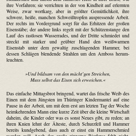
ihre Vorfahren; sie verrichten in der von Kindheit auf erlernten
Weise, zwar wortkarg, aber in größter Gemütlichkeit, ihre
schwere, heiße, manchen Schweißtropfen auspressende Arbeit.
Der rechts im Vordergrund sorgt für das Erhitzen der großen
Eisenstäbe; der andere links regelt mit der Schützenstange den
Lauf des rastlosen Wasserrades, und der Dritte schmiedet und
streckt mit starker und geübter Hand den weiß­warmen
Eisenstab unter dem gewaltig zuschlagenden Hammer, bei
dessen Schlägen blendende Strahlen um den Amboss herum­
leuchten.
»Und bildsam von den mächt’gen Streichen,
Muss selbst das Eisen sich erweichen.«
Das einfache Mittagsbrot bringend, wartet das frische Weib des
Einen mit dem Jüngsten im Thüringer Kindermantel auf eine
Pause in der Arbeit, um mit dem erst am letzten Tag der Woche
heimkehrenden Mann eine kurze Zeit über die kleine Wirtschaft
daheim, die Kinder oder was es sonst Neues gibt, zu reden; an
ihren Knien lehnt der Älteste, durch Schurz­fell und Hammer
bereits kundgebend, dass auch er einst ein Hammerschmied
werden will. Auch der große zinnerne Bierkrug fehlt nicht,