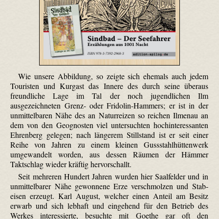
Wie unsere Abbildung, so zeigte sich ehemals auch jedem
Touristen und Kurgast das Innere des durch seine überaus
freundliche Lage im Tal der noch jugendlichen Ilm
ausgezeichneten Grenz- oder Fridolin-Hammers; er ist in der
unmittelbaren Nähe des an Naturreizen so reichen Ilmenau an
dem von den Geognosten viel untersuchten hochinteressanten
Ehrenberg gelegen; nach längerem Stillstand ist er seit einer
Reihe von Jahren zu einem kleinen Gussstahlhüttenwerk
umgewandelt worden, aus dessen Räumen der Hämmer
Taktschlag wieder kräftig hervor­schallt.
Seit mehreren Hundert Jahren wurden hier Saalfelder und in
unmittelbarer Nähe gewonnene Erze verschmolzen und Stab­
eisen erzeugt. Karl August, welcher einen Anteil am Besitz
erwarb und sich lebhaft und eingehend für den Betrieb des
Werkes interessierte, besuchte mit Goethe gar oft den