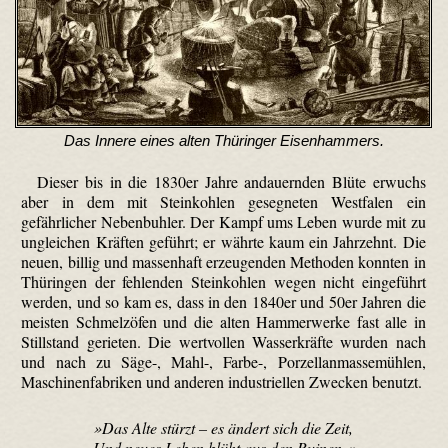
Das Innere eines alten Thüringer Eisenhammers.
Dieser bis in die 1830er Jahre andauernden Blüte erwuchs
aber in dem mit Steinkohlen gesegneten Westfalen ein
gefährlicher Nebenbuhler. Der Kampf ums Leben wurde mit zu
ungleichen Kräften geführt; er währte kaum ein Jahrzehnt. Die
neuen, billig und massenhaft erzeugenden Methoden konnten in
Thüringen der fehlenden Steinkohlen wegen nicht eingeführt
werden, und so kam es, dass in den 1840er und 50er Jahren die
meisten Schmelzöfen und die alten Hammerwerke fast alle in
Stillstand gerieten. Die wertvollen Wasserkräfte wurden nach
und nach zu Säge-, Mahl-, Farbe-, Porzellanmassemühlen,
Maschinenfabriken und anderen industriellen Zwecken benutzt.
»Das Alte stürzt – es ändert sich die Zeit,
Und neues Leben blüht aus den Ruinen.«