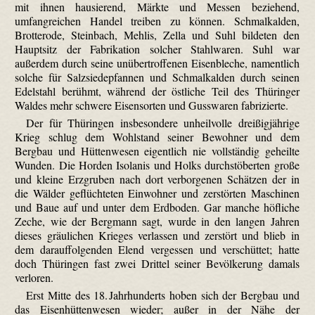
mit ihnen hausierend, Märkte und Messen beziehend,
umfangreichen Handel treiben zu können. Schmalkalden,
Brotterode, Steinbach, Mehlis, Zella und Suhl bildeten den
Hauptsitz der Fabrikation solcher Stahlwaren. Suhl war
außerdem durch seine unübertroffenen Eisenbleche, namentlich
solche für Salzsiedepfannen und Schmalkalden durch seinen
Edelstahl berühmt, während der östliche Teil des Thüringer
Waldes mehr schwere Eisensorten und Gusswaren fabrizierte.
Der für Thüringen insbesondere unheilvolle dreißigjährige
Krieg schlug dem Wohlstand seiner Bewohner und dem
Bergbau und Hüttenwesen eigentlich nie vollständig geheilte
Wunden. Die Horden Isolanis und Holks durchstöberten große
und kleine Erzgruben nach dort verborgenen Schätzen der in
die Wälder geflüchteten Einwohner und zerstörten Maschinen
und Baue auf und unter dem Erdboden. Gar manche höfliche
Zeche, wie der Bergmann sagt, wurde in den langen Jahren
dieses gräulichen Krieges verlassen und zerstört und blieb in
dem darauffolgenden Elend vergessen und verschüttet; hatte
doch Thüringen fast zwei Drittel seiner Bevölkerung damals
verloren.
Erst Mitte des 18. Jahrhunderts hoben sich der Bergbau und
das Eisenhüttenwesen wieder; außer in der Nähe der