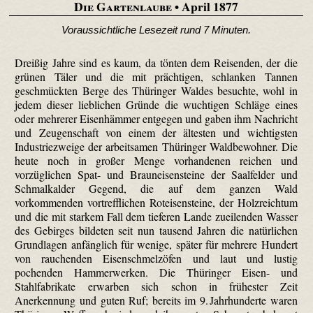
Die Gartenlaube
• April 1877
Voraussichtliche Lesezeit rund 7 Minuten.
Dreißig Jahre sind es kaum, da tönten dem Reisenden, der die
grünen Täler und die mit prächtigen, schlanken Tannen
geschmückten Berge des Thüringer Waldes besuchte, wohl in
jedem dieser lieblichen Gründe die wuchtigen Schläge eines
oder mehrerer Eisenhämmer entgegen und gaben ihm Nachricht
und Zeugenschaft von einem der ältesten und wichtigsten
Industriezweige der arbeitsamen Thüringer Waldbewohner. Die
heute noch in großer Menge vorhandenen reichen und
vorzüglichen Spat- und Brauneisensteine der Saalfelder und
Schmal­kalder Gegend, die auf dem ganzen Wald
vorkommenden vortrefflichen Roteisensteine, der Holzreichtum
und die mit starkem Fall dem tieferen Lande zueilenden Wasser
des Gebirges bildeten seit nun tausend Jahren die natürlichen
Grundlagen anfänglich für wenige, später für mehrere Hundert
von rauchenden Eisenschmelzöfen und laut und lustig
pochenden Hammerwerken. Die Thüringer Eisen- und
Stahlfabrikate erwarben sich schon in frühester Zeit
Anerkennung und guten Ruf; bereits im 9. Jahrhunderte waren