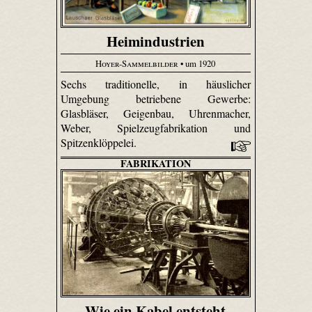
Heimindustrien
Hoyer-Sammelbilder
• um 1920
Sechs traditionelle, in häuslicher
Umgebung betriebene Gewerbe:
Glasbläser, Geigenbau, Uhren­macher,
Weber, Spiel­zeug­fabri­kation und
Spitzenklöppelei.
FABRIKATION
Wie ein Kabel entsteht