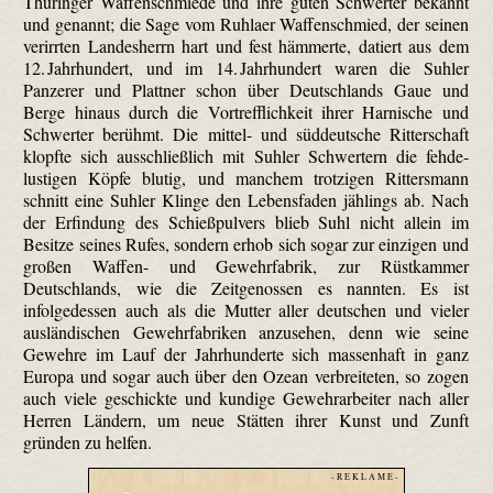
Thüringer Waffenschmiede und ihre guten Schwerter bekannt
und genannt; die Sage vom Ruhlaer Waffenschmied, der seinen
verirrten Landesherrn hart und fest hämmerte, datiert aus dem
12. Jahrhundert, und im 14. Jahrhundert waren die Suhler
Panzerer und Plattner schon über Deutschlands Gaue und
Berge hinaus durch die Vortrefflichkeit ihrer Harnische und
Schwerter berühmt. Die mittel- und süddeutsche Ritterschaft
klopfte sich ausschließlich mit Suhler Schwertern die fehde­
lustigen Köpfe blutig, und manchem trotzigen Ritters­mann
schnitt eine Suhler Klinge den Lebensfaden jählings ab. Nach
der Erfindung des Schießpulvers blieb Suhl nicht allein im
Besitze seines Rufes, sondern erhob sich sogar zur einzigen und
großen Waffen- und Gewehrfabrik, zur Rüstkammer
Deutschlands, wie die Zeitgenossen es nannten. Es ist
infolgedessen auch als die Mutter aller deutschen und vieler
ausländischen Gewehrfabriken anzusehen, denn wie seine
Gewehre im Lauf der Jahrhunderte sich massenhaft in ganz
Europa und sogar auch über den Ozean verbreiteten, so zogen
auch viele geschickte und kundige Gewehrarbeiter nach aller
Herren Ländern, um neue Stätten ihrer Kunst und Zunft
gründen zu helfen.
- R E K L A M E -