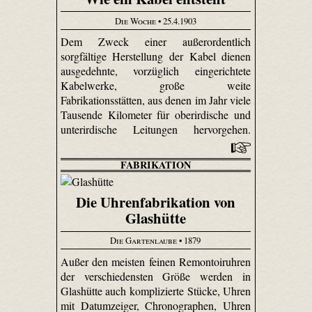
Die Woche
• 25.4.1903
Dem Zweck einer außerordentlich
sorgfältige Herstellung der Kabel dienen
ausgedehnte, vorzüglich eingerichtete
Kabelwerke, große weite
Fabrikationsstätten, aus denen im Jahr viele
Tausende Kilometer für oberirdische und
unterirdische Leitungen hervorgehen.
FABRIKATION
Die Uhrenfabrikation von
Glashütte
Die Gartenlaube
• 1879
Außer den meisten feinen Remontoir­uhren
der verschiedensten Größe werden in
Glashütte auch komplizierte Stücke, Uhren
mit Datum­zeiger, Chronographen, Uhren