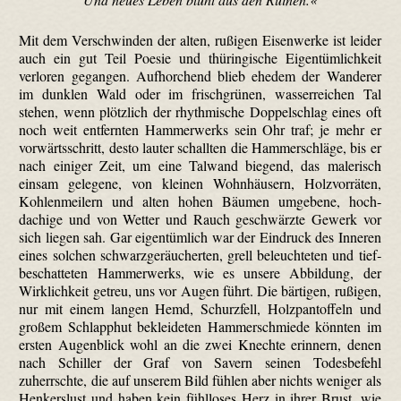
Mit dem Verschwinden der alten, rußigen Eisenwerke ist leider
auch ein gut Teil Poesie und thüringische Eigentümlichkeit
verloren gegangen. Aufhorchend blieb ehedem der Wanderer
im dunklen Wald oder im frischgrünen, wasserreichen Tal
stehen, wenn plötzlich der rhythmische Doppelschlag eines oft
noch weit entfernten Hammerwerks sein Ohr traf; je mehr er
vorwärtsschritt, desto lauter schallten die Hammerschläge, bis er
nach einiger Zeit, um eine Talwand biegend, das malerisch
einsam gelegene, von kleinen Wohnhäusern, Holzvorräten,
Kohlenmeilern und alten hohen Bäumen umgebene, hoch­
dachige und von Wetter und Rauch geschwärzte Gewerk vor
sich liegen sah. Gar eigentümlich war der Eindruck des Inneren
eines solchen schwarz­geräucherten, grell beleuchteten und tief­
beschatteten Hammerwerks, wie es unsere Abbildung, der
Wirklichkeit getreu, uns vor Augen führt. Die bärtigen, rußigen,
nur mit einem langen Hemd, Schurz­fell, Holzpantoffeln und
großem Schlapphut bekleideten Hammerschmiede könnten im
ersten Augenblick wohl an die zwei Knechte erinnern, denen
nach Schiller der Graf von Savern seinen Todesbefehl
zuherrschte, die auf unserem Bild fühlen aber nichts weniger als
Henkers­lust und haben kein fühlloses Herz in ihrer Brust, wie