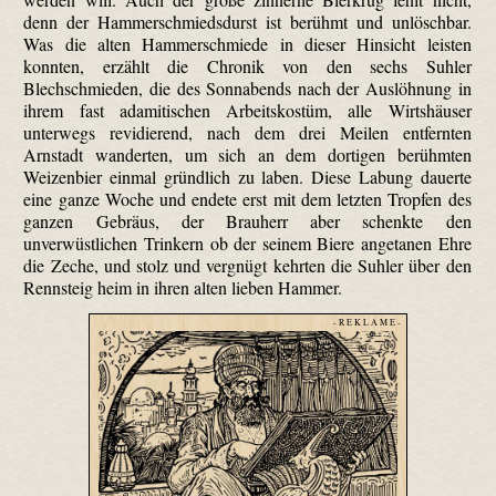
denn der Hammer­schmieds­durst ist berühmt und unlöschbar.
Was die alten Hammerschmiede in dieser Hinsicht leisten
konnten, erzählt die Chronik von den sechs Suhler
Blechschmieden, die des Sonnabends nach der Aus­löhnung in
ihrem fast adami­tischen Arbeitskostüm, alle Wirtshäuser
unterwegs revidierend, nach dem drei Meilen entfernten
Arnstadt wanderten, um sich an dem dortigen berühmten
Weizenbier einmal gründlich zu laben. Diese Labung dauerte
eine ganze Woche und endete erst mit dem letzten Tropfen des
ganzen Gebräus, der Brauherr aber schenkte den
unverwüstlichen Trinkern ob der seinem Biere angetanen Ehre
die Zeche, und stolz und vergnügt kehrten die Suhler über den
Rennsteig heim in ihren alten lieben Hammer.
- R E K L A M E -