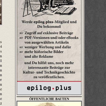
as
34
is
em
ll
on
en
en
er
zu
ie
n
ie
ÖFFENTLICHE BAUTEN
kt