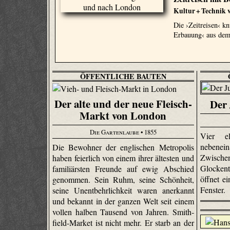
Kultur + Technik v
Die ›Zeitreisen‹ kn
Erbauung‹ aus dem 
ÖFFENTLICHE BAUTEN
Der alte und der neue Fleisch-
Der 
Markt von London
Die Gartenlaube
• 1855
Vier e
neben
Die Bewohner der englischen Metropolis
Zwisch
haben feierlich von einem ihrer ältesten und
Glocken
familiärsten Freunde auf ewig Abschied
öffnet e
genommen. Sein Ruhm, seine Schönheit,
Fenster.
seine Unentbehrlichkeit waren anerkannt
und bekannt in der ganzen Welt seit einem
vollen halben Tausend von Jahren. Smith­
field-Market ist nicht mehr. Er starb an der