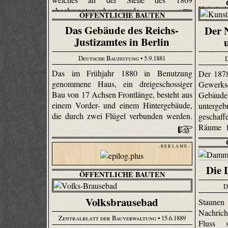
Helmholt
abgebrannten erbaut wurde.
ÖFFENTLICHE BAUTEN
Das Gebäude des Reichs-
Der 
Justizamtes in Berlin
Deutsche Bauzeitung
• 5.9.1881
Das im Frühjahr 1880 in Benutzung
Der 187
genommene Haus, ein dreigeschossiger
Gewerksc
Bau von 17 Achsen Frontlänge, besteht aus
Gebäude
einem Vorder- und einem Hintergebäude,
untergeb
die durch zwei Flügel verbunden werden.
geschaff
Räume f
- R E K L A M E -
Die 
ÖFFENTLICHE BAUTEN
D
Volksbrausebad
Staune
Nachrich
Zentralblatt der Bauverwaltung
• 15.6.1889
Fluss 