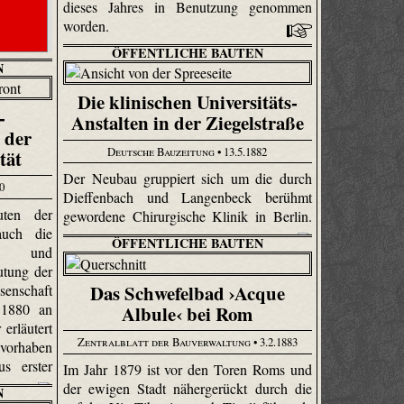
dieses Jahres in Benutzung genommen
worden.
ÖFFENTLICHE BAUTEN
N
Die klinischen Universitäts-
-
Anstalten in der Ziegelstraße
 der
Deutsche Bauzeitung
• 13.5.1882
tät
Der Neubau gruppiert sich um die durch
80
Dieffenbach und Langenbeck berühmt
uten der
gewordene Chirurgische Klinik in Berlin.
auch die
ÖFFENTLICHE BAUTEN
fe und
utung der
Das Schwefelbad ›Acque
enschaft
 1880 an
Albule‹ bei Rom
erläutert
Zentralblatt der Bauverwaltung
• 3.2.1883
vorhaben
us erster
Im Jahr 1879 ist vor den Toren Roms und
der ewigen Stadt nähergerückt durch die
N