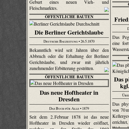
Geburt eines neuen Vieh- und
Fleischmarktes.
ÖFFENTLICHE BAUTEN
Fried
Die Berliner Gerichtslaube
Das Pege
Deutsche Bauzeitung
• 26.5.1870
eine fo
Wasserst
Bekanntlich wird seit Jahren über den
Abbruch oder die Erhaltung der Berliner
Gerichtslaube, und zwar mit jährlich
zunehmender Erbitterung gestritten.
ÖFFENTLICHE BAUTEN
Das p
kgl
Das neue Hoftheater in
Übe
Dresden
Das phys
Das Buch für Alle
• 1879
von 70 m
Kellerg
Seit dem 2. Februar 1878 ist das neue
errichtet
Hoftheater in Dresden wieder eröffnet,
Wohngeb
welches an der Stelle des 1869