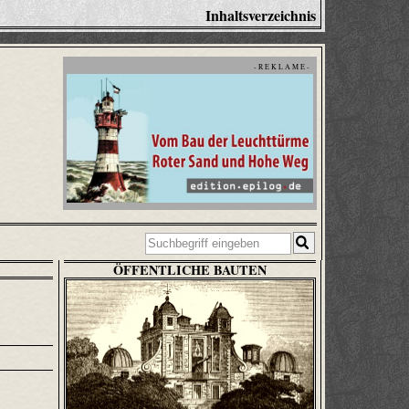
Inhaltsverzeichnis
- R E K L A M E -
ÖFFENTLICHE BAUTEN