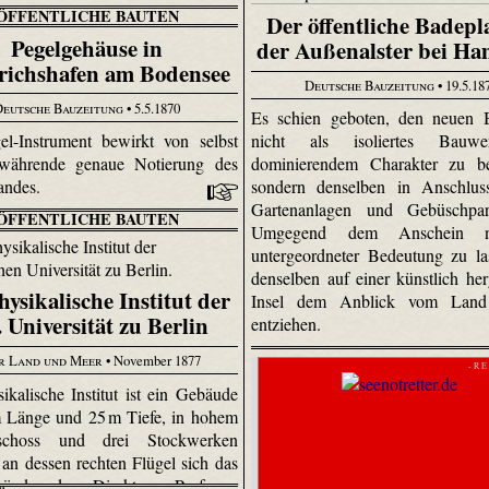
ÖFFENTLICHE BAUTEN
Der öffentliche Badepla
Pegelgehäuse in
der Außenalster bei H
richshafen am Bodensee
Deutsche Bauzeitung
• 19.5.18
Deutsche Bauzeitung
• 5.5.1870
Es schien geboten, den neuen B
l-Instrument bewirkt von selbst
nicht als isoliertes Bauw
rtwährende genaue Notierung des
dominierendem Charakter zu be
andes.
sondern denselben in Anschlus
Gartenanlagen und Gebüsch­par
ÖFFENTLICHE BAUTEN
Umgegend dem Anschein 
untergeordneter Bedeutung zu l
denselben auf einer künstlich herg
hysikalische Institut der
Insel dem Anblick vom Land
. Universität zu Berlin
entziehen.
r Land und Meer
• November 1877
- R E
ikalische Institut ist ein Gebäude
 Länge und 25 m Tiefe, in hohem
eschoss und drei Stockwerken
, an dessen rechten Flügel sich das
äude des Direktors Professor