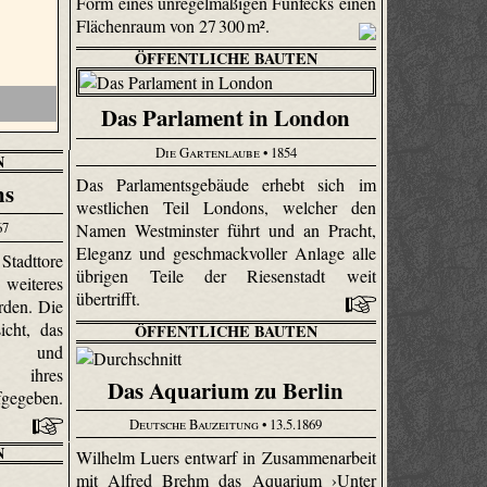
Form eines unregelmäßigen Fünfecks einen
Flächenraum von 27 300 m².
ÖFFENTLICHE BAUTEN
Das Parlament in London
Die Gartenlaube
• 1854
N
Das Parlamentsgebäude erhebt sich im
ns
westlichen Teil Londons, welcher den
67
Namen Westminster führt und an Pracht,
Eleganz und geschmackvoller Anlage alle
tadttore
übrigen Teile der Riesenstadt weit
 weiteres
übertrifft.
rden. Die
icht, das
ÖFFENTLICHE BAUTEN
er und
n ihres
Das Aquarium zu Berlin
fgegeben.
Deutsche Bauzeitung
• 13.5.1869
N
Wilhelm Luers entwarf in Zusammenarbeit
mit Alfred Brehm das Aquarium ›Unter