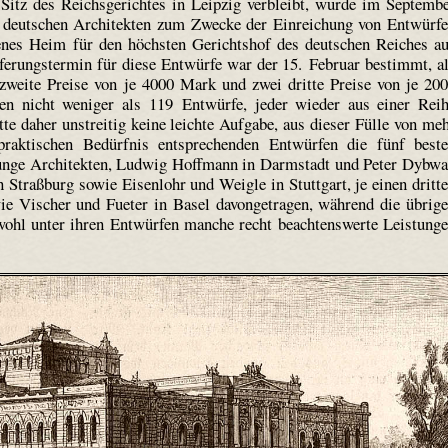
Sitz des Reichsgerichtes in Leipzig verbleibt, wurde im Septemb
n deutschen Architekten zum Zwecke der Einreichung von Entwürf
enes Heim für den höchsten Gerichtshof des deutschen Reiches a
eferungstermin für diese Entwürfe war der 15. Februar bestimmt, a
weite Preise von je 4000 Mark und zwei dritte Preise von je 20
n nicht weniger als 119 Entwürfe, jeder wieder aus einer Rei
tte daher unstreitig keine leichte Aufgabe, aus dieser Fülle von me
raktischen Bedürfnis entsprechenden Entwürfen die fünf best
junge Architekten, Ludwig Hoffmann in Darmstadt und Peter Dybw
in Straßburg sowie Eisenlohr und Weigle in Stuttgart, je einen dritt
ie Vischer und Fueter in Basel davongetragen, während die übrig
wohl unter ihren Entwürfen manche recht beachtenswerte Leistung