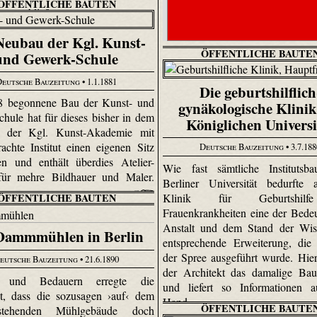
ÖFFENTLICHE BAUTEN
z anschließt.
Neubau der Kgl. Kunst-
ÖFFENTLICHE BAUTE
und Gewerk-Schule
Deutsche Bauzeitung
• 1.1.1881
Die geburtshilflich
8 begonnene Bau der Kunst- und
gynäkologische Klinik
hule hat für dieses bisher in dem
Königlichen Universi
 der Kgl. Kunst-Akademie mit
rachte Institut einen eigenen Sitz
Deutsche Bauzeitung
• 3.7.18
en und enthält überdies Atelier-
Wie fast sämtliche Institutsba
ür mehre Bildhauer und Maler.
Berliner Universität bedurfte 
Klinik für Geburtshil
ÖFFENTLICHE BAUTEN
Frauenkrankheiten eine der Bede
Anstalt und dem Stand der Wiss
Dammmühlen in Berlin
entsprechende Erweiterung, die
der Spree ausgeführt wurde. Hier 
eutsche Bauzeitung
• 21.6.1890
der Architekt das damalige Bau
n und Bedauern erregte die
und liefert so Informationen a
t, dass die sozusagen ›auf‹ dem
Hand.
ÖFFENTLICHE BAUTE
stehenden Mühlgebäude doch