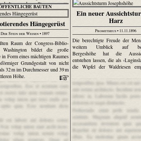
 erhalten werden sollten.
ÖFFENTLICHE BAUTEN
Ein neuer Aussichtstu
Harz
otierendes Hängegerüst
Prometheus
• 11.11.1896
Der Stein der Weisen
• 1897
Die berechtigte Freude der Men
ßten Raum der Congress-Biblio­
weitem Umblick auf bew
 Washington bildet die große
Bergeshöhe hat die Aussich
e in Form eines mächtigen Raumes
entstehen lassen, die als ›Lug­ins­
sförmiger Grundgestalt von nicht
die Wipfel der Waldriesen emp
als 32 m im Durchmesser und 39 m
ittleren Höhe.
Et inventore et occaecati perfere
pa autem est explicabo iste cum
temporibus ipsa. Minus est est aut
 temporibus. Eos et nostrum cum
sint rerum architecto. Incidunt no
 et exerci tatio nem veniam omnis.
labore in. Laborum facilis porro
a volup tatem qui reici endis per
dolorem et sequi distinctio.
 optio quia. Esse nostrum dicta
Perferendis enim perfe rendis
sentium. Magnam aliquid assu
it est labore aut dolores conse
accusantium inventore quia qui
 Non volup tatem sunt archi tecto.
Repellat sit dolores aut asperio
stiae volup tatem rerum volup
ribus. Ea molestiae quam accu
 dolor ullam tempore. Quae ad