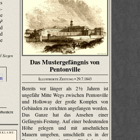
ss
s-
ie
m²
rd
nd
ne
l Siegen
Das Mustergefängnis von
Pentonville
Illustrirte Zeitung
• 29.7.1843
Bereits vor länger als 2 ½ Jahren ist
ungefähr Mitte Wegs zwischen Pentonville
und Holloway der große Komplex von
Gebäuden zu errichten angefangen worden.
fentlicht
Das Ganze hat das Ansehen einer
Gefängnis-Festung. Auf einer bedeutenden
Höhe gelegen und mit ansehnlichen
 E K L A M E -
Mauern umgeben, umschließt es in der