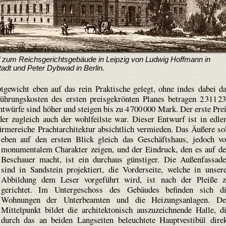
f zum Reichsgerichtsgebäude in Leipzig von Ludwig Hoffmann in
adt und Peter Dybwad in Berlin.
tgewicht eben auf das rein Praktische gelegt, ohne indes dabei d
hrungskosten des ersten preisgekrönten Planes betragen 2 311 2
twürfe sind höher und steigen bis zu 4 700 000 Mark. Der erste Pre
er zugleich auch der wohlfeilste war. Dieser Entwurf ist in edl
türmereiche Prachtarchitektur absichtlich vermieden.
Das Äußere so
eben auf den ersten Blick gleich das Geschäftshaus, jedoch v
monumentalem Charakter zeigen, und der Eindruck, den es auf d
Beschauer macht, ist ein durchaus günstiger. Die Außenfassad
sind in Sandstein projektiert, die Vorderseite, welche in unser
Abbildung dem Leser vorgeführt wird, ist nach der Pleiße 
gerichtet. Im Untergeschoss des Gebäudes befinden sich d
Wohnungen der Unterbeamten und die Heizungsanlagen. De
Mittelpunkt bildet die architektonisch auszuzeichnende Halle, d
durch das an beiden Langseiten beleuchtete Hauptvestibül dire