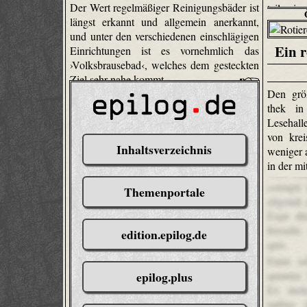
Der Wert regelmäßiger Reinigungsbäder ist
teilweise
längst erkannt und allgemein anerkannt,
und unter den verschiedenen einschlägigen
Ein r
Einrichtungen ist es vornehmlich das
›Volksbrausebad‹, welches dem gesteckten
Ziel sehr nahe kommt.
Den grö
thek in
Lesehall
von krei
Inhaltsverzeichnis
weniger 
in der m
Vero cul
corrupti
Themenportale
eligendi
Expe dit
ferendis
edition.epilog.de
quis.
Enim od
quuntur.
epilog.plus
Ex mole
tatibus