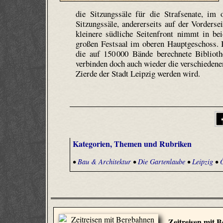
die Sitzungssäle für die Strafsenate, im o
Sitzungs­säle, andererseits auf der Vorderse
kleinere südliche Seitenfront nimmt in b
großen Festsaal im oberen Hauptgeschoss. 
die auf 150 000 Bände berechnete Bibliot
verbinden doch auch wieder die verschiedenen
Zierde der Stadt Leipzig werden wird.
Kategorien, Themen und Rubriken
•
Bau & Architektur
•
Die Gartenlaube
•
Leipzig
•
Zeitreisen mit