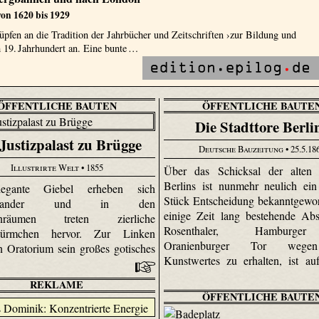
on 1620 bis 1929
üpfen an die Tradition der Jahrbücher und Zeitschriften ›zur Bildung und
19. Jahrhundert an. Eine bunte …
ÖFFENTLICHE BAUTEN
ÖFFENTLICHE BAUTE
Die Stadttore Berli
Justizpalast zu Brügge
Deutsche Bauzeitung
• 25.5.18
Illustrirte Welt
• 1855
Über das Schicksal der alten S
Berlins ist nunmehr neulich ein
legante Giebel erheben sich
Stück Entscheidung bekanntgewo
einander und in den
einige Zeit lang bestehende Abs
enräumen treten zierliche
Rosen­thaler, Hamburg
türmchen hervor. Zur Linken
Oranienburger Tor wege
in Oratorium sein großes gotisches
Kunstwertes zu erhalten, ist au
REKLAME
ÖFFENTLICHE BAUTE