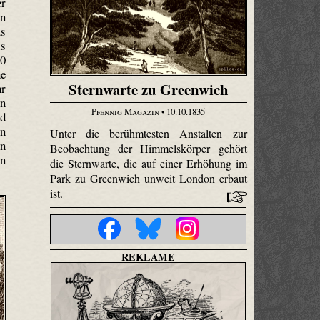
er
en
us
ls
00
he
Sternwarte zu Greenwich
hr
en
Pfennig Magazin
• 10.10.1835
ad
en
Unter die berühmtesten Anstalten zur
en
Beobachtung der Himmelskörper gehört
en
die Sternwarte, die auf einer Erhöhung im
Park zu Greenwich unweit London erbaut
ist.
REKLAME