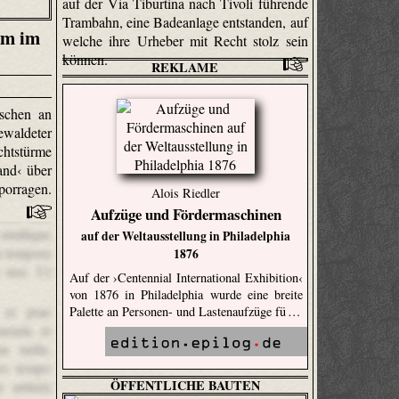
auf der Via Tiburtina nach Tivoli führende
Trambahn, eine Badeanlage entstanden, auf
rm im
welche ihre Urheber mit Recht stolz sein
können.
REKLAME
schen an
aldeter
tstürme
land‹ über
orragen.
Alois Riedler
Aufzüge und Fördermaschinen
ndis sunt
 similique
auf der Weltausstellung in Philadelphia
n tempora
1876
 nisi. Ut
Auf der ›Centennial International Exhibition‹
von 1876 in Philadelphia wurde eine breite
 et prae
Palette an Personen- und Lastenaufzüge fü …
menda et
a nulla.
res tempo
ÖFFENTLICHE BAUTEN
s antium