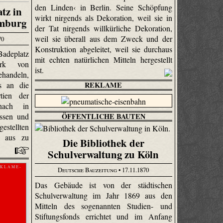
den Linden‹ in Berlin. Seine Schöpfung
tz in
wirkt nirgends als Dekoration, weil sie in
amburg
der Tat nirgends willkürliche Dekoration,
weil sie überall aus dem Zweck und der
70
Konstruktion abgeleitet, weil sie durchaus
adeplatz
mit echten natürlichen Mitteln hergestellt
erk von
ist.
handeln,
REKLAME
s an die
tien der
nach in
ÖFFENTLICHE BAUTEN
assen und
estellten
 aus zu
Die Bibliothek der
Schulverwaltung zu Köln
 K L A M E -
Deutsche Bauzeitung
• 17.11.1870
Das Gebäude ist von der städtischen
Schulverwaltung im Jahr 1869 aus den
Mitteln des sogenannten Studien- und
Stiftungsfonds errichtet und im Anfang