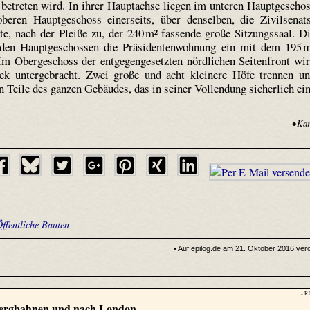
betreten wird. In ihrer Hauptachse liegen im unteren Hauptgescho
beren Hauptgeschoss einerseits, über denselben, die Zivil­senat
ite, nach der Pleiße zu, der 240 m² fassende große Sitzungssaal. D
eiden Hauptgeschossen die Präsidentenwohnung ein mit dem 195 
Im Obergeschoss der entgegengesetzten nördlichen Seitenfront wi
hek untergebracht. Zwei große und acht kleinere Höfe trennen u
 Teile des ganzen Gebäudes, das in seiner Vollendung sicherlich ei
• Kar
Öffentliche Bauten
• Auf epilog.de am 21. Oktober 2016 veröf
- R
 Bergbahnen und nach London