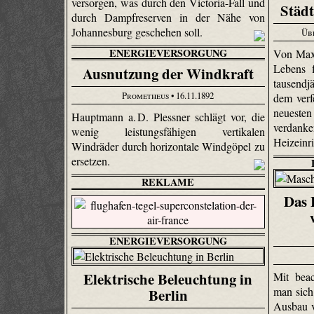
versorgen, was durch den Victoria-Fall und
Städt
durch Dampfreserven in der Nähe von
Johannesburg geschehen soll.
Üb
ENERGIEVERSORGUNG
Von Max
Lebens f
Ausnutzung der Windkraft
tausendj
Prometheus
• 16.11.1892
dem verfe
neueste
Hauptmann a. D. Plessner schlägt vor, die
verdank
wenig leistungsfähigen vertikalen
Heizeinr
Windräder durch horizontale Windgöpel zu
ersetzen.
REKLAME
Das 
ENERGIEVERSORGUNG
Elektrische Beleuchtung in
Mit beac
man sich
Berlin
Ausbau 