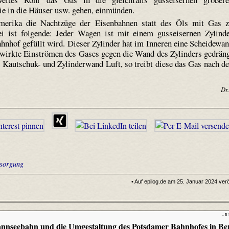
die in die Häuser usw. gehen, einmünden.
merika die Nachtzüge der Eisenbahnen statt des Öls mit Gas 
ei ist folgende: Jeder Wagen ist mit einem gusseisernen Zylind
hnhof gefüllt wird. Dieser Zylinder hat im Inneren eine Scheidewa
ewirkte Einströmen des Gases gegen die Wand des Zylinders gedrän
autschuk- und Zylinderwand Luft, so treibt diese das Gas nach d
Dr.
rsorgung
• Auf epilog.de am 25. Januar 2024 veröf
- R
nnseebahn und die Umgestaltung des Potsdamer Bahnhofes in Ber