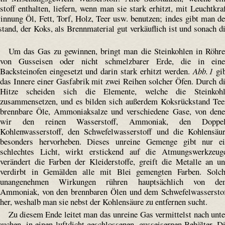
off enthalten, liefern, wenn man sie stark erhitzt, mit Leuchtkra
nnung Öl, Fett, Torf, Holz, Teer usw. benutzen; indes gibt man d
tand, der Koks, als Brennmaterial gut verkäuflich ist und sonach d
Um das Gas zu gewinnen, bringt man die Steinkohlen in Röhr
von Gusseisen oder nicht schmelzbarer Erde, die in eine
Backsteinofen eingesetzt und darin stark erhitzt werden.
Abb. 1
gi
das Innere einer Gasfabrik mit zwei Reihen solcher Öfen. Durch d
Hitze scheiden sich die Elemente, welche die Steinkohl
zusammensetzen, und es bilden sich außerdem Koks­rückstand Tee
brennbare Öle, Ammoniaksalze und verschiedene Gase, von den
wir den reinen Wasserstoff, Ammoniak, den Doppel
Kohlenwasserstoff, den Schwefelwasserstoff und die Kohlensäu
besonders hervorheben. Dieses unreine Gemenge gibt nur e
schlechtes Licht, wirkt erstickend auf die Atmungswerkzeug
verändert die Farben der Kleiderstoffe, greift die Metalle an u
verdirbt in Gemälden alle mit Blei gemengten Farben. Solc
unangenehmen Wirkungen rühren hauptsächlich von de
Ammoniak, von den brennbaren Ölen und dem Schwefelwassersto
her, weshalb man sie nebst der Kohlensäure zu entfernen sucht.
Zu diesem Ende leitet man das unreine Gas vermittelst nach unt
auchen, in einen luftdicht geschlossenen, gusseisernen Behälter. D