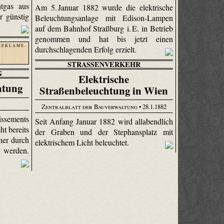
tgas aus
Am 5. Januar 1882 wurde die elektrische
r günstig
Beleuchtungsanlage mit Edison-Lampen
auf dem Bahnhof Straßburg i. E. in Betrieb
genommen und hat bis jetzt einen
R E K L A M E -
durchschlagenden Erfolg erzielt.
STRASSENVERKEHR
G
Elektrische
htung
Straßenbeleuchtung in Wien
Zentralblatt der Bauverwaltung
• 28.1.1882
issements
Seit Anfang Januar 1882 wird allabendlich
t bereits
der Graben und der Stephansplatz mit
ner durch
elektrischem Licht beleuchtet.
t werden.