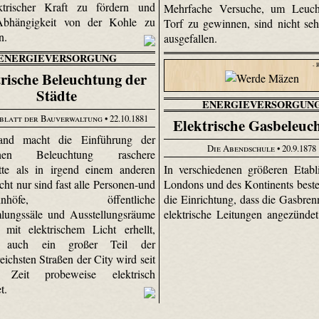
ktrischer Kraft zu fördern und
Mehrfache Versuche, um Leuch
Abhängigkeit von der Kohle zu
Torf zu gewinnen, sind nicht seh
rn.
ausgefallen.
ENERGIEVERSORGUNG
- 
trische Beleuchtung der
Städte
ENERGIEVERSORGUN
blatt der Bauverwaltung
• 22.10.1881
Elektrische Gasbeleuc
and macht die Einführung der
Die Abendschule
• 20.9.1878
ischen Beleuchtung raschere
In verschiedenen größeren Etabl
itte als in irgend einem anderen
Londons und des Kontinents besteh
ht nur sind fast alle Personen-und
die Einrichtung, dass die Gasbren
bahnhöfe, öffentliche
elektrische Leitungen angezünde
lungssäle und Ausstellungsräume
mit elektrischem Licht erhellt,
n auch ein großer Teil der
eichsten Straßen der City wird seit
r Zeit probeweise elektrisch
et.