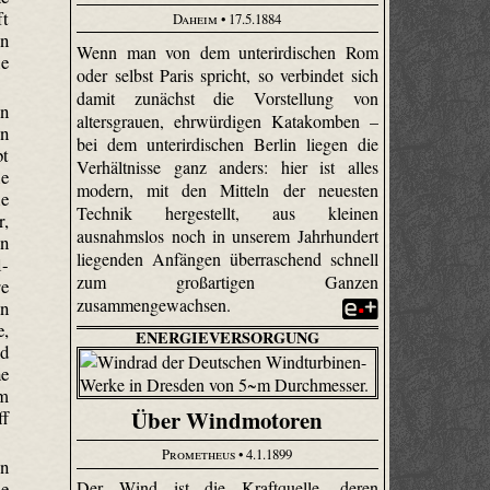
ft
Daheim
• 17.5.1884
en
Wenn man von dem unterirdischen Rom
ie
oder selbst Paris spricht, so verbindet sich
damit zunächst die Vorstellung von
en
altersgrauen, ehrwürdigen Katakomben –
n
bei dem unterirdischen Berlin liegen die
bt
Verhältnisse ganz anders: hier ist alles
ie
modern, mit den Mitteln der neuesten
e
Technik hergestellt, aus kleinen
r,
ausnahmslos noch in unserem Jahrhundert
en
liegenden Anfängen überraschend schnell
-
zum großartigen Ganzen
re
zusammengewachsen.
in
e,
ENERGIEVERSORGUNG
nd
he
m
Über Windmotoren
ff
Prometheus
• 4.1.1899
en
ie
Der Wind ist die Kraftquelle, deren