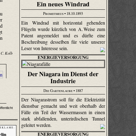
Ein neues Windrad
zu
Prometheus
• 18.10.1893
er
Ein Windrad mit horizontal gehenden
nd
Flügeln wurde kürzlich von A. Weise zum
gt
Patent angemeldet und es dürfte eine
en
Beschreibung desselben für viele unserer
Leser von Interesse sein.
 C. Kolb
ENERGIEVERSORGUNG
Der Niagara im Dienst der
Industrie
Die Gartenlaube
• 1887
Der Niagarastrom soll für die Elektrizität
dienstbar gemacht und weit oberhalb der
fentlicht
Fälle ein Teil der Wassermassen in einen
stark abfallenden, unterirdischen Tunnel
geleitet werden.
 E K L A M E -
lin
ENERGIEVERSORGUNG