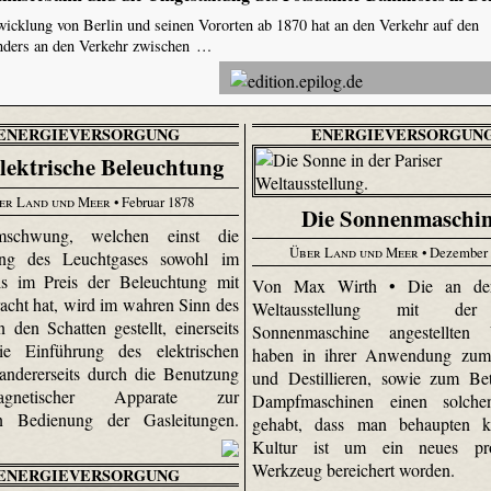
wicklung von Berlin und seinen Vororten ab 1870 hat an den Verkehr auf den
nders an den Verkehr zwischen …
ENERGIEVERSORGUNG
ENERGIEVERSORGUN
elektrische Beleuchtung
er Land und Meer
• Februar 1878
Die Sonnenmaschi
schwung, welchen einst die
Über Land und Meer
• Dezember 
ung des Leuchtgases sowohl im
ls im Preis der Beleuchtung mit
Von Max Wirth • Die an der
racht hat, wird im wahren Sinn des
Weltausstellung mit de
 den Schatten gestellt, einerseits
Sonnenmaschine angestellten 
ie Einführung des elektrischen
haben in ihrer Anwendung zu
 andererseits durch die Benutzung
und Destillieren, sowie zum Be
omagnetischer Apparate zur
Dampfmaschinen einen solche
ren Bedienung der Gasleitungen.
gehabt, dass man behaupten k
Kultur ist um ein neues pro
Werkzeug bereichert worden.
ENERGIEVERSORGUNG