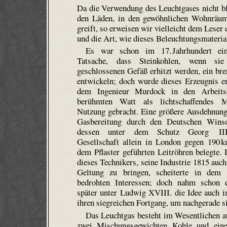
Da die Verwendung des Leuchtgases nicht bl
den Läden, in den gewöhnlichen Wohnräuml
greift, so erweisen wir vielleicht dem Leser
und die Art, wie dieses Beleuchtungsmaterial
Es war schon im 17. Jahrhundert ei
Tatsache, dass Steinkohlen, wenn si
geschlossenen Gefäß erhitzt werden, ein br
entwickeln; doch wurde dieses Erzeugnis e
dem Ingenieur Murdock in den Arbeits
berühmten Watt als licht­schaffendes
Nutzung gebracht. Eine größere Ausdehnun
Gasbereitung durch den Deutschen Wins
dessen unter dem Schutz Georg III
Gesellschaft allein in London gegen 190 
dem Pflaster geführten Leitröhren belegte.
dieses Technikers, seine Industrie 1815 auch
Geltung zu bringen, scheiterte in de
bedrohten Interessen; doch nahm schon e
später unter Ludwig XVIII. die Idee auch i
ihren siegreichen Fortgang, um nachgerade si
Das Leuchtgas besteht im Wesentlichen a
zwei Mischungsgewichten Kohle und eine