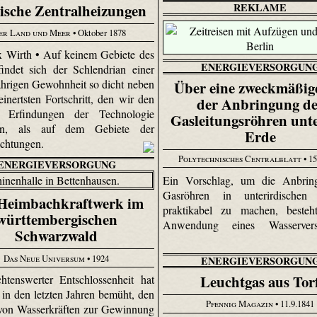
ische Zentralheizungen
REKLAME
er Land und Meer
• Oktober 1878
 Wirth • Auf keinem Gebiete des
ENERGIEVERSORGUN
indet sich der Schlendrian einer
ährigen Gewohnheit so dicht neben
Über eine zweckmäßig
i­nertsten Fortschritt, den wir den
der Anbringung de
n Erfindungen der Technologie
Gasleitungsröhren unte
en, als auf dem Gebiete der
Erde
ichtungen.
Polytechnisches Centralblatt
• 15
ENERGIEVERSORGUNG
Ein Vorschlag, um die Anbrin
Gasröhren in unterirdischen
Heimbachkraftwerk im
praktikabel zu machen, besteh
württembergischen
Anwendung eines Wasserversc
Schwarzwald
Das Neue Universum
• 1924
ENERGIEVERSORGUN
Leuchtgas aus Tor
htenswerter Entschlossenheit hat
 in den letzten Jahren bemüht, den
Pfennig Magazin
• 11.9.1841
von Wasserkräften zur Gewinnung