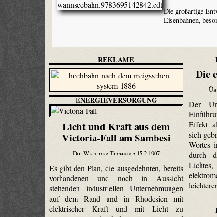
Die großartige Ent
Eisenbahnen, beso
REKLAME
Die 
Üb
ENERGIEVERSORGUNG
Der Um
Einführ
Effekt a
Licht und Kraft aus dem
sich geb
Victoria-Fall am Sambesi
Wortes in
Die Welt der Technik
• 15.2.1907
durch d
Lichtes,
Es gibt den Plan, die ausgedehnten, bereits
elektr
vorhandenen und noch in Aussicht
leichte
stehenden industriellen Unternehmungen
auf dem Rand und in Rhodesien mit
elektrischer Kraft und mit Licht zu