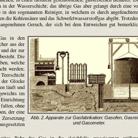
 in der Wasserschicht; das übrige Gas aber gelangt durch eine v
)
in den sogenannten Reiniger, in welchem es durch angefeuchtet
sen die Kohlensäure und das Schwefelwasserstoffgas abgibt. Trotzd
nangenehmen Geruch, der sich bei dem Entweichen gut bemerkli
Gas in den
cher aus der
und der zur
besteht. Die
ben, welche
acht werden;
 Teerschicht
l der Glocke
len läuft und
gewichts im
 Einrichtung
fallen, ohne
en, der eine
 Zersetzung
Abb. 2. Apparate zur Gasfabrikation: Gasofen, Gasrei
und Gasometer.
usgesetzten
ites Rohr das Gas in die gleichfalls gusseisernen größer