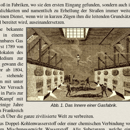
oß in Fabriken, wo sie den ersten Eingang gefunden, sondern auch 
ichkeiten und namentlich zu Erhellung der Straßen immer weit
 einen Dienst, wenn wir in kurzen Zügen ihm die leitenden Grundsät
 bereitet wird, auseinandersetzen.
ne bekannte
e in einem
ennbares Gas
rst 1789 von
lokalen des
 Medium zur
g gewann die
or ab 1804,
. stehende
km mit unter
 Der Versuch
 in Paris zur
m Kampf mit
inige Jahre
Abb. 1. Das Innere einer Gasfabrik.
n Frankreich
ch Über die ganze zivilisierte Welt zu verbreiten.
us Doppel-Kohlenwasserstoff oder einer chemischen Verbindung v
m Mischungsgewicht Wasserstoff. Alle Substanzen, welche ei