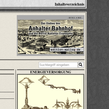
Inhaltsverzeichnis
- R E K L A M E -
ENERGIEVERSORGUNG