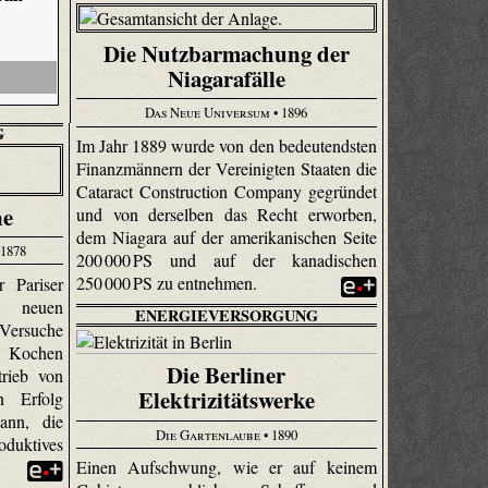
Die Nutzbarmachung der
Niagarafälle
Das Neue Universum
• 1896
G
Im Jahr 1889 wurde von den bedeutendsten
Finanzmännern der Vereinigten Staaten die
Cata­ract Con­struc­tion Company gegründet
ne
und von derselben das Recht erworben,
dem Niagara auf der amerikanischen Seite
1878
200 000 PS und auf der kanadischen
250 000 PS zu entnehmen.
 Pariser
r neuen
ENERGIEVERSORGUNG
Versuche
m Kochen
Die Berliner
trieb von
Elektrizitätswerke
n Erfolg
ann, die
Die Gartenlaube
• 1890
duktives
Einen Aufschwung, wie er auf keinem