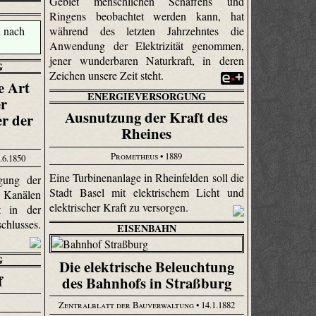
Gebiet menschlichen Schaffens und
Ringens beobachtet werden kann, hat
während des letzten Jahrzehntes die
Anwendung der Elektrizität genommen,
jener wunderbaren Naturkraft, in deren
G
Zeichen unsere Zeit steht.
e Art
ENERGIEVERSORGUNG
r
Ausnutzung der Kraft des
r der
Rheines
Prometheus
• 1889
.6.1850
Eine Turbinenanlage in Rheinfelden soll die
gung der
Stadt Basel mit elektrischem Licht und
 Kanälen
elektrischer Kraft zu versorgen.
t in der
hlusses.
EISENBAHN
G
Die elektrische Beleuchtung
f
des Bahnhofs in Straßburg
Zentralblatt der Bauverwaltung
• 14.1.1882