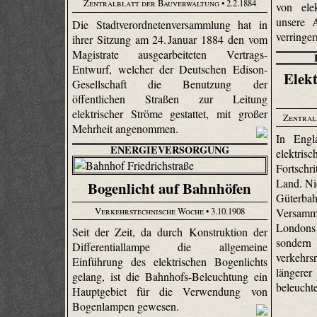
Zentralblatt der Bauverwaltung
• 2.2.1884
von ele
unsere 
Die Stadtverordnetenversammlung hat in
verringe
ihrer Sitzung am 24. Januar 1884 den vom
Magistrate ausgearbeiteten Vertrags-
Entwurf, welcher der Deutschen Edison-
Elek
Gesellschaft die Benutzung der
öffentlichen Straßen zur Leitung
elektrischer Ströme gestattet, mit großer
Zentral
Mehrheit angenommen.
In Engl
ENERGIEVERSORGUNG
elektr
Fortschr
Land. Nic
Bogenlicht auf Bahnhöfen
Güter
Verkehrstechnische Woche
• 3.10.1908
Versamm
Londons 
Seit der Zeit, da durch Konstruktion der
sonder
Differentiallampe die allgemeine
verkehrsr
Einführung des elektrischen Bogenlichts
längere
gelang, ist die Bahnhofs-Beleuchtung ein
beleucht
Hauptgebiet für die Verwendung von
Bogenlampen gewesen.