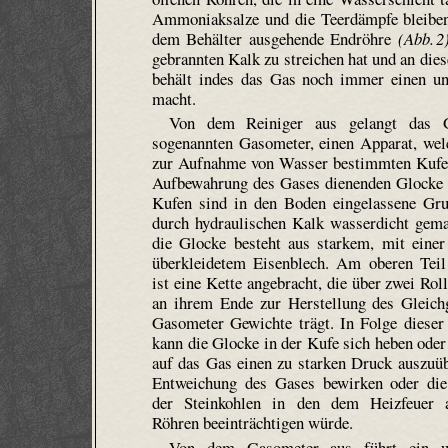
Ammoniaksalze und die Teer­dämpfe bleiben
dem Behälter ausgehende Endröhre
(Abb. 2
gebrannten Kalk zu streichen hat und an die
behält indes das Gas noch immer einen u
macht.
Von dem Reiniger aus gelangt das 
sogenannten Gasometer, einen Apparat, wel
zur Aufnahme von Wasser bestimmten Kufe 
Aufbewahrung des Gases dienenden Glocke 
Kufen sind in den Boden eingelassene Gru
durch hydraulischen Kalk wasserdicht gem
die Glocke besteht aus starkem, mit einer
über­kleidetem Eisenblech. Am oberen Tei
ist eine Kette angebracht, die über zwei Rol
an ihrem Ende zur Herstellung des Gleich
Gasometer Gewichte trägt. In Folge dieser
kann die Glocke in der Kufe sich heben oder 
auf das Gas einen zu starken Druck auszuüb
Entweichung des Gases bewirken oder die
der Steinkohlen in den dem Heizfeuer a
Röhren beeinträchtigen würde.
Von dem Gasometer aus führt ein we