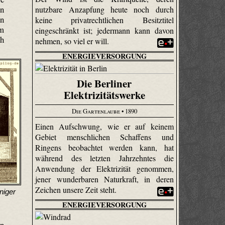
on
nutzbare Anzapfung heute noch durch
en
keine privatrechtlichen Besitztitel
em
eingeschränkt ist; jedermann kann davon
ch
nehmen, so viel er will.
ENERGIEVERSORGUNG
Die Berliner
Elektrizitätswerke
Die Gartenlaube
• 1890
Einen Aufschwung, wie er auf keinem
Gebiet menschlichen Schaffens und
Ringens beobachtet werden kann, hat
während des letzten Jahrzehntes die
Anwendung der Elektrizität genommen,
jener wunderbaren Naturkraft, in deren
Zeichen unsere Zeit steht.
niger
ENERGIEVERSORGUNG
en