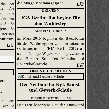
den Müggelseedamm gespannt.
die neu
fnet. Die
BRÜCKEN
pannt die
IGA Berlin: Baubeginn für
ücke den
den Wuhlesteg
e Straße
oustraße
tvi.ticker • 11. März 2015
Berliner
Im März 2015 beginnen die Bauarbeiten
Museum.
für den Wuhlesteg, der zur Internationalen
Gartenausstellung (IGA Berlin 2017) als
neue fußläufige Wegeverbindung zwischen
den Berliner Stadtteilen Marzahn und
Hellersdorf entsteht.
ÖFFENTLICHE BAUTEN
en
Der Neubau der Kgl. Kunst-
und Gewerk-Schule
82
Deutsche Bauzeitung
• 1.1.1881
ßer dem
Der 1878 begonnene Bau der Kunst- und
e von je