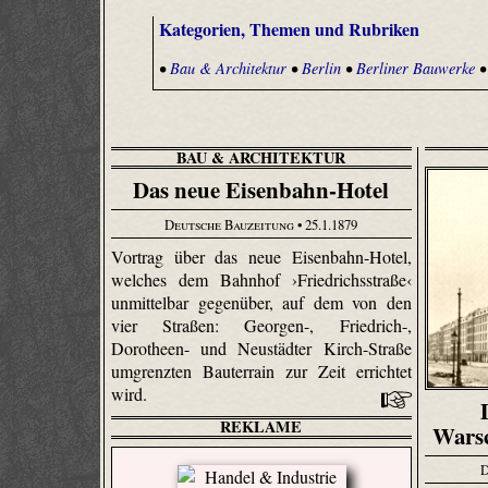
Kategorien, Themen und Rubriken
•
Bau & Architektur
•
Berlin
•
Berliner Bauwerke
BAU & ARCHITEKTUR
Das neue Eisenbahn-Hotel
Deutsche Bauzeitung
• 25.1.1879
Vortrag über das neue Eisenbahn-Hotel,
welches dem Bahnhof ›Friedrichsstraße‹
unmittelbar gegenüber, auf dem von den
vier Straßen: Georgen-, Friedrich-,
Dorotheen- und Neustädter Kirch-Straße
umgrenzten Bauterrain zur Zeit errichtet
wird.
REKLAME
Warsc
D