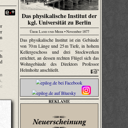
Das physikalische Institut der
kgl. Universität zu Berlin
er
er
Über Land und Meer
• November 1877
um
Das physikalische Institut ist ein Gebäude
von 70 m Länge und 25 m Tiefe, in hohem
 –
Kellergeschoss und drei Stockwerken
ch
errichtet, an dessen rechten Flügel sich das
nd
Wohngebäude des Direktors Professor
Helmholtz anschließt.
on
s,
se
REKLAME