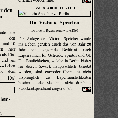
BAU & ARCHITEKTUR
ür den
n
Die Victoria-Speicher
Deutsche Bauzeitung
• 19.6.1880
urde die
ür den
Die Anlage der Victoria-Speicher wurde
e rund 10
ins Leben gerufen durch das von Jahr zu
it ihrer
Jahr sich steigernde Bedürfnis nach
 als Ein-
Lagerräumen für Getreide, Spiritus und Öl.
te und am
Die Baulichkeiten, welche in Berlin bisher
 zwischen
für diesen Zweck hauptsächlich benutzt
 und dem
wurden, sind entweder überhaupt nicht
ursprünglich zu Lagerräumlichkeiten
bestimmt oder sie sind nicht durchaus
zweckentsprechend eingerichtet.
lem-
80