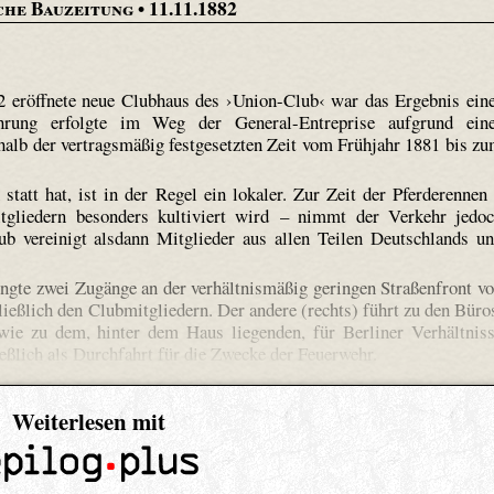
che Bauzeitung
• 11.11.1882
2 eröffnete neue Clubhaus des ›Union-Club‹ war das Ergebnis ein
hrung erfolgte im Weg der General-Entreprise aufgrund ein
halb der vertragsmäßig festgesetzten Zeit vom Frühjahr 1881 bis z
tatt hat, ist in der Regel ein lokaler. Zur Zeit der Pferderennen
gliedern besonders kultiviert wird – nimmt der Verkehr jedo
b vereinigt alsdann Mitglieder aus allen Teilen Deutschlands u
ngte zwei Zugänge an der verhältnismäßig geringen Straßenfront v
ließlich den Clubmitgliedern. Der andere (rechts) führt zu den Büro
ie zu dem, hinter dem Haus liegenden, für Berliner Verhältnis
eßlich als Durchfahrt für die Zwecke der Feuerwehr.
Weiterlesen mit