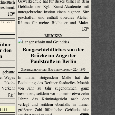
Gewerkschule hat für dieses bisher in dem
hließlich
Gebäude der Kgl. Kunst-Akademie mit
bestimmt.
untergebrachte Institut einen eigenen Sitz
geschaffen und enthält überdies Atelier-
Räume für mehre Bildhauer und Maler.
R E K L A M E -
BRÜCKEN
 über
Baugeschichtliches von der
r den
Brücke im Zuge der
n
Paulstraße in Berlin
Zentralblatt der Bauverwaltung
• 22.4.1893
 gebaute
In immer steigendem Maße hat die
er Weges
Bedeutung des Berliner Stadtteiles Moabit
m Jakob-
von Jahr zu Jahr zugenommen, ganz
 Verkehr
besonders, seitdem vor nunmehr etwa zehn
Jahren das Kriminalgericht nach dort
verlegt und seitdem ebenfalls in immer
größerer Zahl öffentliche Gebäude hier
errichtet worden sind.