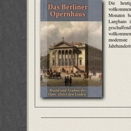
Die heuti
vollkomme
Monaten ba
Langhans i
geschaffe
vollkomme
modernste 
Jahrhundert