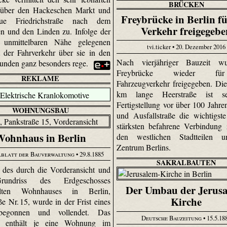
BRÜCKEN
 über den Hackeschen Markt und
Freybrücke in Berlin f
ue Friedrichstraße nach dem
Verkehr freigegebe
en und den Linden zu. Infolge der
r unmittelbaren Nähe gelegenen
tvi.ticker • 20. Dezember 2016
t der Fahrverkehr über sie in den
Nach vierjähriger Bauzeit w
tunden ganz besonders rege.
Freybrücke wieder f
REKLAME
Fahrzeugverkehr freigegeben. Di
km lange Heerstraße ist se
Fertigstellung vor über 100 Jahren
WOHNUNGSBAU
und Ausfallstraße die wichtigs
stärksten befahrene Verbindung
ohnhaus in Berlin
den westlichen Stadtteilen
Zentrum Berlins.
blatt der Bauverwaltung
• 29.8.1885
SAKRALBAUTEN
des durch die Vorderansicht und
undriss des Erdgeschosses
Der Umbau der Jerusa
ellten Wohnhauses in Berlin,
Kirche
e Nr. 15, wurde in der Frist eines
begonnen und vollendet. Das
Deutsche Bauzeitung
• 15.5.18
 enthält je eine Wohnung im