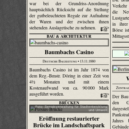
war bei der Grundriss-Anordnung
Verkehr
hauptsächlich Rücksicht auf die Stellung
die Ne
der gutbeleuchteten Regale zur Aufnahme
Lustgart
der Waren und der zwischen ihnen
in ihre
stehenden Auslagetische zu nehmen.
Börse is
Mittagss
BAU & ARCHITEKTUR
Baumbachs Casino
Deutsche Bauzeitung
• 13.11.1880
Baumbachs Casino ist im Jahr 1874 von
dem Reg.-Bmstr. Döring in einer Zeit von
W
4½ Monaten und mit einem
Kostenaufwand von ca. 90 000 Mark
Zentral
ausgeführt worden.
Der Bau 
den Gr
BRÜCKEN
Foto: Senats­verwaltung für Stadtentwicklung
dargest
und Umwelt
Pankstraß
Eröffnung restaurierter
Jahres 
Brücke im Landschaftspark
Gebäude