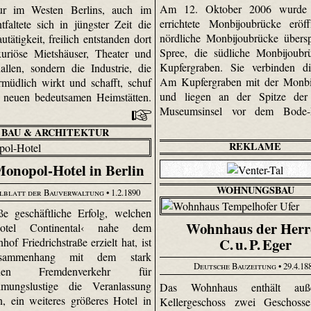
Am 12. Oktober 2006 wurde 
ur im Westen Berlins, auch im
errichtete Monbijoubrücke eröf
tfaltete sich in jüngster Zeit die
nördliche Monbijoubrücke übers
utätigkeit, freilich entstanden dort
Spree, die südliche Monbijoubr
xuriöse Mietshäuser, Theater und
Kupfergraben. Sie verbinden di
allen, sondern die Industrie, die
Am Kupfergraben mit der Monbij
rmüdlich wirkt und schafft, schuf
und liegen an der Spitze der 
e neuen bedeutsamen Heimstätten.
Museumsinsel vor dem Bode-
BAU & ARCHITEKTUR
REKLAME
onopol-Hotel in Berlin
WOHNUNGSBAU
lblatt der Bauverwaltung
• 1.2.1890
e geschäftliche Erfolg, welchen
Wohnhaus der Herr
otel Continental‹ nahe dem
C. u. P. Eger
hof Friedrichstraße erzielt hat, ist
ammenhang mit dem stark
Deutsche Bauzeitung
• 29.4.18
genen Fremdenverkehr für
hmungslustige die Veranlassung
Das Wohnhaus enthält au
, ein weiteres größeres Hotel in
Kellergeschoss zwei Geschoss