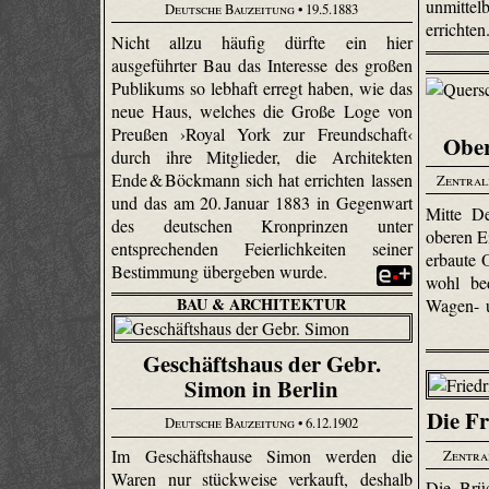
unmittel
Deutsche Bauzeitung
• 19.5.1883
errichten
Nicht allzu häufig dürfte ein hier
ausgeführter Bau das Interesse des großen
Publikums so lebhaft erregt haben, wie das
neue Haus, welches die Große Loge von
Preußen ›Royal York zur Freundschaft‹
Ober
durch ihre Mitglieder, die Architekten
Ende & Böckmann sich hat errichten lassen
Zentral
und das am 20. Januar 1883 in Gegenwart
Mitte D
des deutschen Kronprinzen unter
oberen Ei
entsprechenden Feierlichkeiten seiner
erbaute 
Bestimmung übergeben wurde.
wohl be
BAU & ARCHITEKTUR
Wagen- 
Geschäftshaus der Gebr.
Simon in Berlin
Die Fr
Deutsche Bauzeitung
• 6.12.1902
Im Geschäftshause Simon werden die
Zentra
Waren nur stückweise verkauft, deshalb
Die Brüc