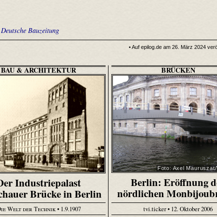
•
Deutsche Bauzeitung
• Auf epilog.de am 26. März 2024 veröf
BAU & ARCHITEKTUR
BRÜCKEN
Foto: Axel Mauruszat/
Berlin: Eröffnung d
Der Industriepalast
nördlichen Monbijoub
hauer Brücke in Berlin
tvi.ticker • 12. Oktober 2006
ie Welt der Technik
• 1.9.1907