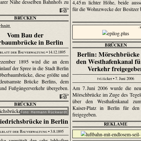
barer Nähe desselben Bahnhofs zu
4,45 m lichter Höhe, beide aussc
.
für die Wohnzwecke der Besitzer 
BRÜCKEN
- 
Vom Bau der
baumbrücke in Berlin
BRÜCKEN
blatt der Bauverwaltung
• 14.12.1895
Berlin: Mörschbrücke
den Westhafenkanal fü
ezember 1895 wird die an dem
Verkehr freigegebe
nlauf der Spree in die Stadt Berlin
Oberbaumbrücke, diese größte und
tvi.ticker • 7. Juni 2006
deutsamste Brücke Berlins, dem
und Fußgängerverkehr übergeben.
Am 7. Juni 2006 wurde die neu
Mörschbrücke im Zuge des Tegel
über den Westhafenkanal zu
BRÜCKEN
Kaiser-Platz in Berlin für den
Foto: Hermann Rückwardt
freigegeben.
iedrichsbrücke in Berlin
REKLAME
lblatt der Bauverwaltung
• 3.8.1895
ke vermittelt den sehr lebhaften