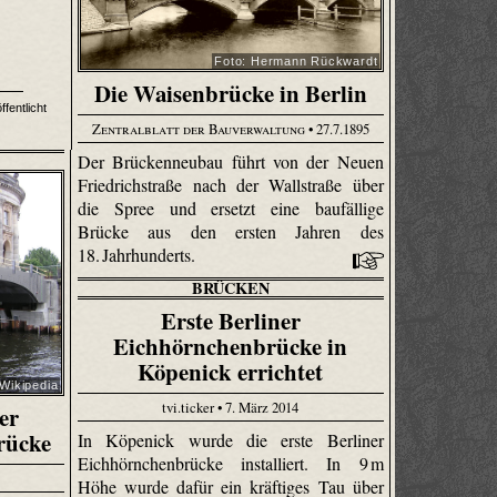
Foto: Hermann Rückwardt
Die Waisenbrücke in Berlin
fentlicht
Zentralblatt der Bauverwaltung
• 27.7.1895
Der Brückenneubau führt von der Neuen
Friedrichstraße nach der Wallstraße über
die Spree und ersetzt eine baufällige
Brücke aus den ersten Jahren des
18. Jahrhunderts.
BRÜCKEN
Erste Berliner
Eichhörnchenbrücke in
Köpenick errichtet
Wikipedia
tvi.ticker • 7. März 2014
er
rücke
In Köpenick wurde die erste Berliner
Eichhörnchenbrücke installiert. In 9 m
Höhe wurde dafür ein kräftiges Tau über