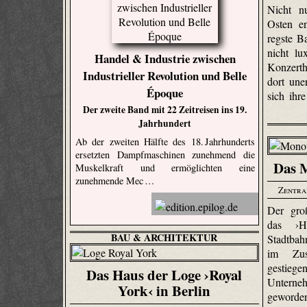
Nicht n
Osten en
regste Ba
nicht lu
Handel & Industrie zwischen
Konzerth
Industrieller Revolution und Belle
dort une
Époque
sich ihr
Der zweite Band mit 22 Zeitreisen ins 19.
Jahrhundert
Ab der zweiten Hälfte des 18. Jahrhunderts
ersetzten Dampfmaschinen zunehmend die
Das M
Muskelkraft und ermöglichten eine
zunehmende Mec …
Zentra
Der groß
das ›H
BAU & ARCHITEKTUR
Stadtbahn
im Zus
gestie
Das Haus der Loge ›Royal
Unterne
York‹ in Berlin
geworden