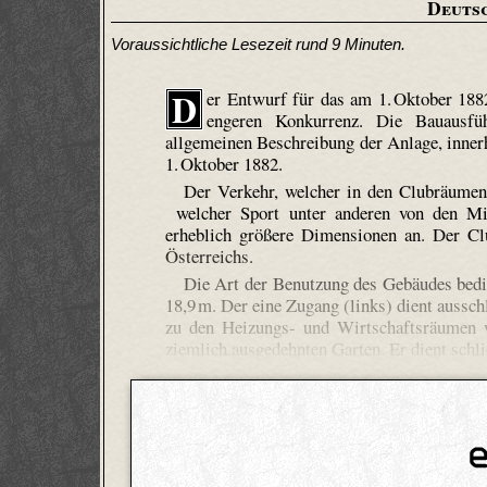
Deuts
Voraussichtliche Lesezeit rund 9 Minuten.
D
er Entwurf für das am 1. Oktober 188
engeren Konkurrenz. Die Bauausfü
allgemeinen Beschreibung der Anlage, inner
1. Oktober 1882.
Der Verkehr, welcher in den Clubräumen s
welcher Sport unter anderen von den Mit
erheblich größere Dimensionen an. Der Clu
Österreichs.
Die Art der Benutzung des Gebäudes bedi
18,9 m. Der eine Zugang (links) dient aussch
zu den Heizungs- und Wirtschaftsräumen w
ziemlich ausgedehnten Garten. Er dient schli