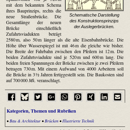
mit dem bekannten Schema
ihres Bauprinzips, rechts die
Schematische Darstellung
neue Straßenbrücke. Die
des Konstruktionsprinzips
Gesamtlänge der neuen
der Auslegerbrücken.
Brücke einschließlich
Zufahrts­viadukten beträgt
2580 m, also 50 m länger als die alte Eisenbahnbrücke. Die
Höhe über Wasserspiegel ist mit 46 m die gleiche wie bisher.
Die Breite der Fahrbahn zwischen den Pfeilern ist 12 m. Die
beiden Zufahrts­viadukte sind je 520 m und 600 m lang. Die
beiden freien Spannungen der Brücke zwischen je zwei Pfeilern
betragen 730 m. Mit einem Aufwand von 4000 Arbeitern soll
die Brücke in 3 ½ Jahren fertiggestellt sein. Die Baukosten sind
auf 700 000
Mk.
veranschlagt.
Kategorien, Themen und Rubriken
•
Bau & Architektur
•
Brücken
•
Illustrierte Technik