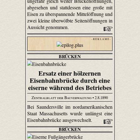
ungefähr gleich weiter Brückenöffnungen,
abgesehen und stattdessen eine große mit
Eisen zu überspannende Mittelöffnung und
zwei kleine überwölbte Seitenöffnungen in
Aussicht genommen.
- R E K L A M E -
BRÜCKEN
Ersatz einer hölzernen
Eisenbahnbrücke durch eine
eiserne während des Betriebes
Zentralblatt der Bauverwaltung
• 2.8.1890
Bei Saundersville im nordamerikanischen
Staat Massachusetts wurde unlängst eine
Eisenbahnbrücke ausgewechselt.
BRÜCKEN