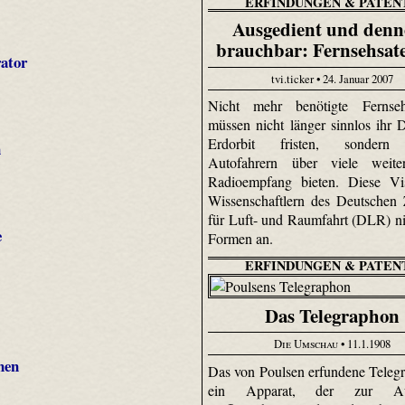
ERFINDUNGEN & PATEN
Ausgedient und den
brauchbar: Fernsehsate
ator
tvi.ticker • 24. Januar 2007
Nicht mehr benötigte Fernsehsa
müssen nicht länger sinnlos ihr 
Erdorbit fristen, sondern
n
Autofahrern über viele weite
Radioempfang bieten. Diese Vi
Wissenschaftlern des Deutschen
für Luft- und Raumfahrt (DLR) 
e
Formen an.
ERFINDUNGEN & PATEN
Das Telegraphon
Die Umschau
• 11.1.1908
nen
Das von Poulsen erfundene Telegr
ein Apparat, der zur Au