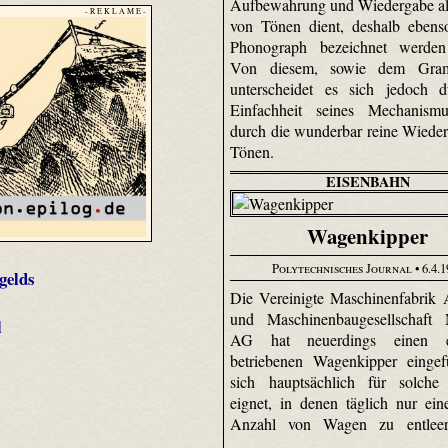
Aufbewahrung und Wiedergabe al
- R E K L A M E -
von Tönen dient, deshalb ebens
Phonograph bezeichnet werden
Von diesem, sowie dem Gra
unterscheidet es sich jedoch d
Einfachheit seines Mechanism
durch die wunderbar reine Wiede
Tönen.
EISENBAHN
Wagenkipper
Polytechnisches Journal
• 6.4.
gelds
Die Vereinigte Maschinenfabrik
und Maschinenbaugesellschaft 
l
AG hat neuerdings einen el
betriebenen Wagenkipper eingef
sich hauptsächlich für solche 
eignet, in denen täglich nur ein
Anzahl von Wagen zu entleer