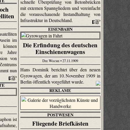
TE
schnelle Überprüfung von Betonbrücken
noch
mit externen Spanngliedern und vereinfacht
die vorausschauende Instandhaltung von
lliten
Infrastruktur in Deutschland.
EISENBAHN
telliten
Dasein im
Die Erfindung des deutschen
 können
Einschienenwagens
re Jahre
sion von
Die Woche
• 27.11.1909
 Zentrums
Hans Dominik berichtet über den neuen
nimmt nun
Gyrowagen, der am 10. November 1909 in
Berlin öffentlich vorgeführt wurde.
TE
REKLAME
POSTWESEN
aphon ist
Fliegende Briefkästen
fnahme,