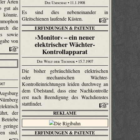
ler Arten
Die Umschau
• 11.1.1908
o gut als
Es sind dies nebeneinander in
 könnte.
Gleitschienen laufende Kästen.
mmophon
urch die
ERFINDUNGEN & PATENTE
us sowie
›Monitor‹ – ein neuer
rgabe von
elektrischer Wächter-
Kontrollapparat
Die Welt der Technik
• 15.7.1907
Die bisher gebräuchlichen elektrischen
oder mechanischen Wächter-
Kontrolleinrichtungen leiden durchweg an
1907
dem Übelstand, dass eine Nachkontrolle
 Augsburg
erst nach Beendigung des Wachdienstes
Nürnberg
stattfindet.
ektrisch
ührt, der
REKLAME
Betriebe
e geringe
en sind.
ERFINDUNGEN & PATENTE