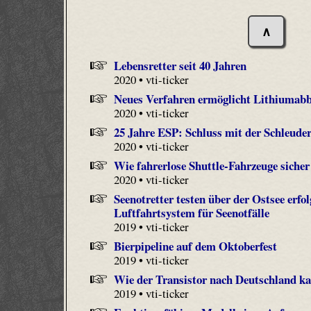
∧
Lebensretter seit 40 Jahren
2020 • vti-ticker
Neues Verfahren ermöglicht Lithiumabb
2020 • vti-ticker
25 Jahre ESP: Schluss mit der Schleuder
2020 • vti-ticker
Wie fahrerlose Shuttle-Fahrzeuge sich
2020 • vti-ticker
Seenotretter testen über der Ostsee erf
Luftfahrtsystem für Seenotfälle
2019 • vti-ticker
Bierpipeline auf dem Oktoberfest
2019 • vti-ticker
Wie der Transistor nach Deutschland k
2019 • vti-ticker