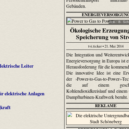
Gebäuden.
ENERGIEVERSORGUN
Abb.: B. Sc
Ökologische Erzeugun
Speicherung von St
tvi.ticker • 21. Mai 2014
Die Integration und Weiterentwic
Energieversorgung in Europa ist e
lektrische Leiter
Herausforderung für die kommend
Die innovative Idee ist eine Er
der ›Power-to-Gas-to-Power‹-Tec
die auf einem geschlo
Kohlendioxidkreislauf und einem
r elektrische Anlagen
Dampfturbinen-Kraftwerk beruht
REKLAME
kraft