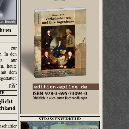
to: Bosch
ahren
te zur
n. In den
ra nur
en, heute
 mit dem
estattet.
TE
licht
chland
STRASSENVERKEHR
schaftler