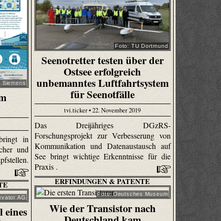
Foto: TU Dortmund
Seenotretter testen über der
Ostsee erfolgreich
unbemanntes Luftfahrtsystem
: Siemens
für Seenotfälle
em
tvi.ticker • 22. November 2019
Das Dreijähriges DGzRS-
Forschungsprojekt zur Verbesserung von
bringt in
Kommunikation und Datenaustausch auf
icher und
See bringt wichtige Erkenntnisse für die
fstellen.
Praxis .
ERFINDUNGEN & PATENTE
TE
Foto: Deutsches Museum
evator AG
Wie der Transistor nach
 eines
Deutschland kam