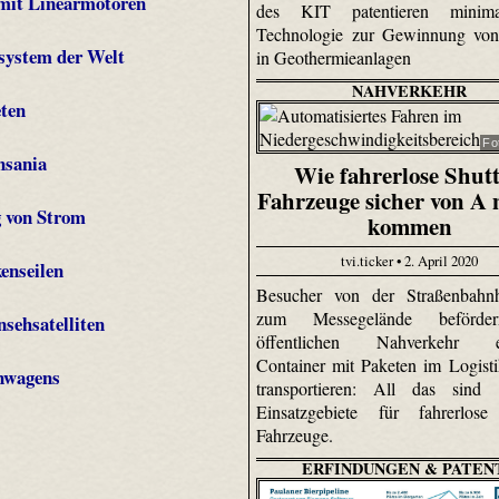
 mit Linearmotoren
des KIT patentieren minimal
Technologie zur Gewinnung von
system der Welt
in Geothermieanlagen
NAHVERKEHR
eten
Fo
nsania
Wie fahrerlose Shutt
Fahrzeuge sicher von A 
g von Strom
kommen
tvi.ticker • 2. April 2020
enseilen
Besucher von der Straßenbahnha
zum Messegelände beförde
sehsatelliten
öffentlichen Nahverkehr er
Container mit Paketen im Logist
enwagens
transportieren: All das sind 
Einsatzgebiete für fahrerlose 
Fahrzeuge.
ERFINDUNGEN & PATEN