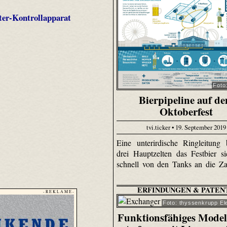
hter-Kontrollapparat
Foto
Bierpipeline auf d
Oktoberfest
tvi.ticker • 19. September 2019
Eine unterirdische Ringleitung 
drei Hauptzelten das Festbier s
schnell von den Tanks an die Zap
ERFINDUNGEN & PATEN
- R E K L A M E -
Foto: thyssenkrupp El
Funktionsfähiges Modell