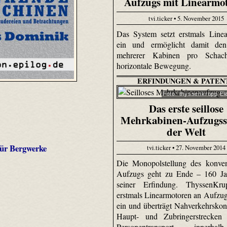
Aufzugs mit Linearmo
tvi.ticker • 5. November 2015
Das System setzt erstmals Line
ein und ermöglicht damit den
mehrerer Kabinen pro Schac
horizontale Bewegung.
ERFINDUNGEN & PATEN
Foto: thyssenkrupp El
Das erste seillose
Mehrkabinen-Aufzugss
der Welt
für Bergwerke
tvi.ticker • 27. November 2014
Die Monopolstellung des konven
Aufzugs geht zu Ende – 160 Ja
seiner Erfindung. ThyssenKru
erstmals Linearmotoren an Aufzu
ein und überträgt Nahverkehrskon
Haupt- und Zubringerstrecken
Personentransport innerh