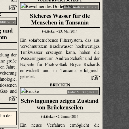
Foto: Andrea Schäfer
Sicheres Wasser für die
G
Menschen in Tansania
höbel/GFZ
g und
tvi.ticker • 23. Mai 2014
rom
Ein solarbetriebenes Filtersystem, das aus
verschmutztem Brackwasser hochwertiges
Trinkwasser erzeugen kann, haben die
klung der
Wasseringenieurin Andrea Schäfer und der
ine große
Experte für Photovoltaik Bryce Richards
en Jahre.
entwickelt und in Tansania erfolgreich
weiterung
getestet.
hnologie,
BRÜCKEN
ssenen
 Gas- und
Foto: S. Siegel/KIT
.
Schwingungen zeigen Zustand
von Brückenseilen
tvi.ticker • 2. Januar 2014
Ein neues Verfahren ermöglicht die