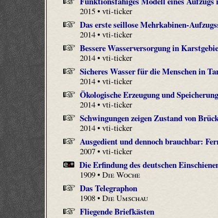
Funktionsfähiges Modell eines Aufzugs
2015 • vti-ticker
Das erste seillose Mehrkabinen-Aufzugs
2014 • vti-ticker
Bessere Wasserversorgung in Karstgebi
2014 • vti-ticker
Sicheres Wasser für die Menschen in Ta
2014 • vti-ticker
Ökologische Erzeugung und Speicherun
2014 • vti-ticker
Schwingungen zeigen Zustand von Brück
2014 • vti-ticker
Ausgedient und dennoch brauchbar: Fern
2007 • vti-ticker
Die Erfindung des deutschen Einschien
1909 •
Die Woche
Das Telegraphon
1908 •
Die Umschau
Fliegende Briefkästen