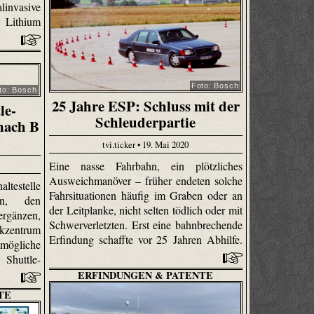
invasive
 Lithium
Foto: Bosch
to: Bosch
25 Jahre ESP: Schluss mit der
le-
Schleuderpartie
nach B
tvi.ticker • 19. Mai 2020
Eine nasse Fahrbahn, ein plötzliches
Ausweichmanöver – früher endeten solche
ltestelle
Fahrsituationen häufig im Graben oder an
rn, den
der Leitplanke, nicht selten tödlich oder mit
gänzen,
Schwerverletzten. Erst eine bahnbrechende
ikzentrum
Erfindung schaffte vor 25 Jahren Abhilfe.
mögliche
Shuttle-
ERFINDUNGEN & PATENTE
TE