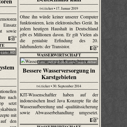
toren
tvi.ticker • 17. Januar 2019
Ohne ihn würde keiner unserer Computer
armotoren
funktionieren, kein elektronisches Gerät. In
 Einsatz
jedem heutigen Haushalt in Deutschland
ht sowie
gibt es Millionen davon. Er gilt Vielen als
die genialste Erfindung des 20.
TE
Jahrhunderts: der Transistor.
evator AG
WASSERWIRTSCHAFT
Foto: IWRM Indonesien/Taupik Akbar
ystem
Bessere Wasserversorgung in
Karstgebieten
tvi.ticker • 30. September 2014
tionellen
KIT-Wissenschaftler haben auf der
hre nach
indonesischen Insel Java Konzepte für die
pp setzt
Wasseraufbereitung und -qualitätssicherung
gskabinen
sowie Abwasserbehandlung umgesetzt.
zepte mit
 auf den
WASSERWIRTSCHAFT
alb von