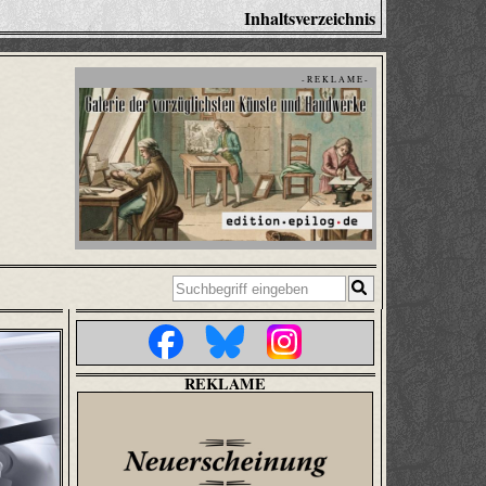
Inhaltsverzeichnis
- R E K L A M E -
REKLAME