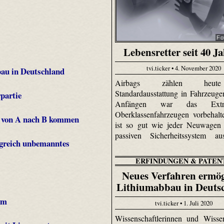
Fo
Lebensretter seit 40 J
tvi.ticker • 4. November 2020
au in Deutschland
Airbags zählen heu
Standardausstattung in Fahrzeuge
partie
Anfängen war das Ext
Oberklassenfahrzeugen vorbehalt
er von A nach B kommen
ist so gut wie jeder Neuwagen
passiven Sicherheitssystem ausg
olgreich unbemanntes
ERFINDUNGEN & PATEN
Neues Verfahren ermög
Lithiumabbau in Deuts
am
tvi.ticker • 1. Juli 2020
Wissenschaftlerinnen und Wissen