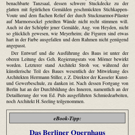
benachbarte Tanzsaal, dessen schwere Stuckdecke zu der
glatten mit figürlichen Gemälden geschmückten Stichkappen-
Voute und dem flachen Relief der durch Stuckmarmor-Pilaster
auf Marmorsockel geteilten Wände nicht recht stimmen will.
Auch ist der Schöpfer jener Gemälde, Aug. von Heyden, nicht
so glücklich gewesen, wie Meyerheim; die Figuren sind etwas
hart in der Farbe ausgefallen und dem Rahmen nicht genügend
angepasst.
Der Entwurf und die Ausführung des Baus ist unter der
oberen Leitung des Geh. Regierungsrats von Mörner bewirkt
worden. Letzterer stand Architekt Stroh vor, während der
künstlerische Teil des Baues wesentlich der Mitwirkung des
Architekten Herrmann Stiller, z. Z. Direktor der Kasseler Kunst-
und Gewerbeschule, zu danken ist. Nach dessen Fortgang von
Berlin hat an der Durch­bildung des Inneren, namentlich an der
Detaillierung der von Ed. Puls ausgeführten Schmiedearbeiten,
noch Architekt H. Seeling teilgenommen.
eBook-Tipp:
Das Berliner Opernhaus