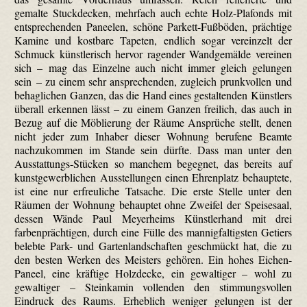
gemalte Stuckdecken, mehrfach auch echte Holz-Plafonds mit
entsprechenden Paneelen, schöne Parkett-Fußböden, prächtige
Kamine und kostbare Tapeten, endlich sogar vereinzelt der
Schmuck künstlerisch hervor ragender Wandgemälde vereinen
sich – mag das Einzelne auch nicht immer gleich gelungen
sein – zu einem sehr ansprechenden, zugleich prunkvollen und
behaglichen Ganzen, das die Hand eines gestaltenden Künstlers
überall erkennen lässt – zu einem Ganzen freilich, das auch in
Bezug auf die Möblierung der Räume Ansprüche stellt, denen
nicht jeder zum Inhaber dieser Wohnung berufene Beamte
nachzukommen im Stande sein dürfte. Dass man unter den
Ausstattungs-Stücken so manchem begegnet, das bereits auf
kunstgewerblichen Ausstellungen einen Ehrenplatz behauptete,
ist eine nur erfreuliche Tatsache. Die erste Stelle unter den
Räumen der Wohnung behauptet ohne Zweifel der Speisesaal,
dessen Wände Paul Meyerheims Künstlerhand mit drei
farbenprächtigen, durch eine Fülle des mannigfaltigsten Getiers
belebte Park- und Gartenlandschaften geschmückt hat, die zu
den besten Werken des Meisters gehören. Ein hohes Eichen-
Paneel, eine kräftige Holzdecke, ein gewaltiger – wohl zu
gewaltiger – Steinkamin vollenden den stimmungsvollen
Eindruck des Raums. Erheblich weniger gelungen ist der