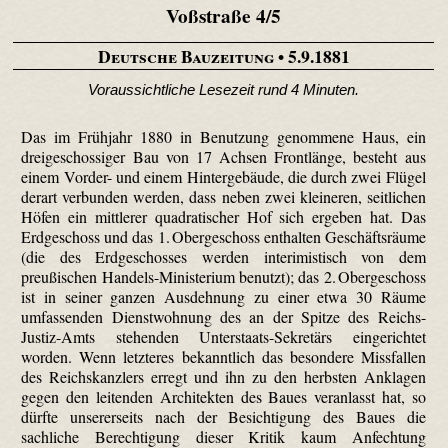
Voßstraße 4/5
Deutsche Bauzeitung
• 5.9.1881
Voraussichtliche Lesezeit rund 4 Minuten.
Das im Frühjahr 1880 in Benutzung genommene Haus, ein
dreigeschossiger Bau von 17 Achsen Frontlänge, besteht aus
einem Vorder- und einem Hintergebäude, die durch zwei Flügel
derart verbunden werden, dass neben zwei kleineren, seitlichen
Höfen ein mittlerer quadratischer Hof sich ergeben hat. Das
Erdgeschoss und das 1. Obergeschoss enthalten Geschäftsräume
(die des Erdgeschosses werden interimistisch von dem
preußischen Handels-Ministerium benutzt); das 2. Obergeschoss
ist in seiner ganzen Ausdehnung zu einer etwa 30 Räume
umfassenden Dienstwohnung des an der Spitze des Reichs-
Justiz-Amts stehenden Unterstaats-Sekretärs eingerichtet
worden. Wenn letzteres bekanntlich das besondere Missfallen
des Reichskanzlers erregt und ihn zu den herbsten Anklagen
gegen den leitenden Architekten des Baues veranlasst hat, so
dürfte unsererseits nach der Besichtigung des Baues die
sachliche Berechtigung dieser Kritik kaum Anfechtung