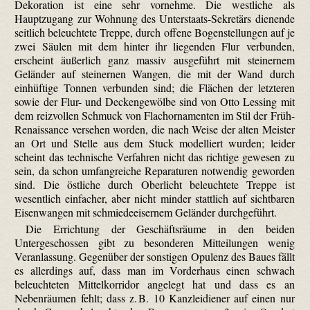
Dekoration ist eine sehr vornehme. Die westliche als
Hauptzugang zur Wohnung des Unterstaats-Sekretärs dienende
seitlich beleuchtete Treppe, durch offene Bogenstellungen auf je
zwei Säulen mit dem hinter ihr liegenden Flur verbunden,
erscheint äußerlich ganz massiv ausgeführt mit steinernem
Geländer auf steinernen Wangen, die mit der Wand durch
einhüftige Tonnen verbunden sind; die Flächen der letzteren
sowie der Flur- und Deckengewölbe sind von Otto Lessing mit
dem reizvollen Schmuck von Flachornamenten im Stil der Früh-
Renaissance versehen worden, die nach Weise der alten Meister
an Ort und Stelle aus dem Stuck modelliert wurden; leider
scheint das technische Verfahren nicht das richtige gewesen zu
sein, da schon umfangreiche Reparaturen notwendig geworden
sind. Die östliche durch Oberlicht beleuchtete Treppe ist
wesentlich einfacher, aber nicht minder stattlich auf sichtbaren
Eisenwangen mit schmiedeeisernem Geländer durchgeführt.
Die Errichtung der Geschäftsräume in den beiden
Untergeschossen gibt zu besonderen Mitteilungen wenig
Veranlassung. Gegenüber der sonstigen Opulenz des Baues fällt
es allerdings auf, dass man im Vorderhaus einen schwach
beleuchteten Mittelkorridor angelegt hat und dass es an
Nebenräumen fehlt; dass z. B. 10 Kanzleidiener auf einen nur