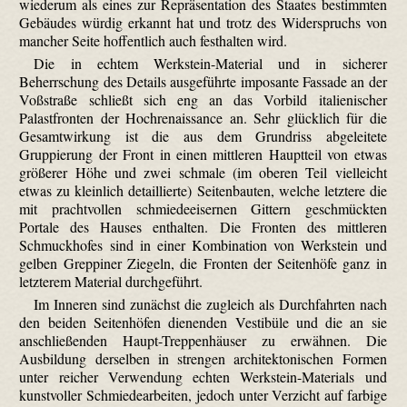
wiederum als eines zur Repräsentation des Staates bestimmten
Gebäudes würdig erkannt hat und trotz des Widerspruchs von
mancher Seite hoffentlich auch festhalten wird.
Die in echtem Werkstein-Material und in sicherer
Beherrschung des Details ausgeführte imposante Fassade an der
Voßstraße schließt sich eng an das Vorbild italienischer
Palastfronten der Hochrenaissance an. Sehr glücklich für die
Gesamtwirkung ist die aus dem Grundriss abgeleitete
Gruppierung der Front in einen mittleren Hauptteil von etwas
größerer Höhe und zwei schmale (im oberen Teil vielleicht
etwas zu kleinlich detaillierte) Seitenbauten, welche letztere die
mit prachtvollen schmiedeeisernen Gittern geschmückten
Portale des Hauses enthalten. Die Fronten des mittleren
Schmuckhofes sind in einer Kombination von Werkstein und
gelben Greppiner Ziegeln, die Fronten der Seitenhöfe ganz in
letzterem Material durchgeführt.
Im Inneren sind zunächst die zugleich als Durchfahrten nach
den beiden Seitenhöfen dienenden Vestibüle und die an sie
anschließenden Haupt-Treppenhäuser zu erwähnen. Die
Ausbildung derselben in strengen architektonischen Formen
unter reicher Verwendung echten Werkstein-Materials und
kunstvoller Schmiedearbeiten, jedoch unter Verzicht auf farbige