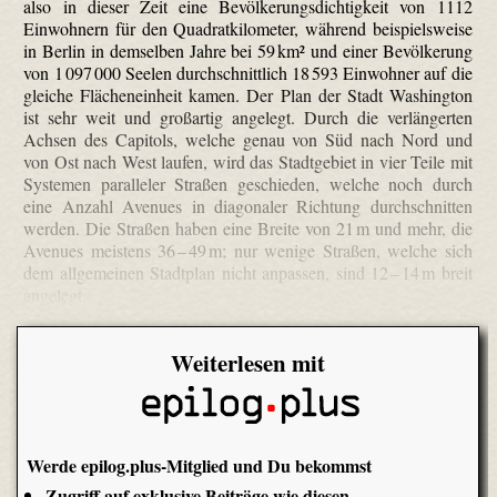
also in dieser Zeit eine Bevölkerungsdichtigkeit von 1112
Einwohnern für den Quadratkilometer, während beispielsweise
in Berlin in demselben Jahre bei 59 km² und einer Bevölkerung
von 1 097 000 Seelen durchschnittlich 18 593 Einwohner auf die
gleiche Flächeneinheit kamen. Der Plan der Stadt Washington
ist sehr weit und großartig angelegt. Durch die verlängerten
Achsen des Capitols, welche genau von Süd nach Nord und
von Ost nach West laufen, wird das Stadtgebiet in vier Teile mit
Systemen paralleler Straßen geschieden, welche noch durch
eine Anzahl Avenues in diagonaler Richtung durchschnitten
werden. Die Straßen haben eine Breite von 21 m und mehr, die
Avenues meistens 36 – 49 m; nur wenige Straßen, welche sich
dem allgemeinen Stadtplan nicht anpassen, sind 12 – 14 m breit
angelegt.
Weiterlesen mit
Werde epilog.plus-Mitglied und Du bekommst
Zugriff auf exklusive Beiträge wie diesen