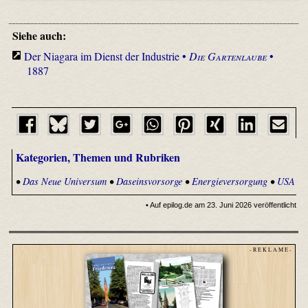
Siehe auch:
Der Niagara im Dienst der Industrie •
Die Gartenlaube
•
1887
Kategorien, Themen und Rubriken
•
Das Neue Universum
•
Daseinsvorsorge
•
Energieversorgung
•
USA
• Auf epilog.de am 23. Juni 2026 veröffentlicht
- R E K L A M E -