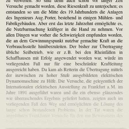
zu verwerten. So sind denn auch schon vor langer Zeit
Versuche gemacht worden, diese Riesenkraft zu unterjochen; es
entstanden so um die Mitte des 19. Jahrhunderts die Anlagen
des Ingenieurs Aug. Porter, bestehend in einigen Mühlen- und
Fabrikgebäuden. Aber erst das letzte Jahrzehnt ermöglichte es,
die Nutzbarmachung kräftiger in die Hand zu nehmen. Vor
allen Dingen war vorher die Schwierigkeit empfunden worden,
die an dem Gewinnungspunkt nutzbar gemachte Kraft an die
Verbrauchsstelle hinüberzuleiten. Der bisher zur Übertragung
übliche Seilbetrieb, wie er z. B. bei den Rheinfällen in
Schaffhausen mit Erfolg angewendet worden war, würde im
vorliegenden Fall nur für eine beschränkte Kraftleitung
ausgereicht haben. Da kam als Retterin die Übertragung mittels
der inzwischen zu hoher Stufe ausgebildeten elektrischen
Dynamomaschine zu Hilfe. Die Versuche, die gelegentlich der
Internationalen elektrischen Ausstellung zu Frankfurt a. M. im
Jahre 1891 ausgeführt waren und die ein ebenso glänzendes
wie überraschendes Ergebnis geliefert hatten, zeigten auch im
vorliegenden Fall den Weg und ermöglichten die Lösung des
lange schon bestandenen Problems. In der Tat waren die
angeführten Frankfurter Versuche für den mit Bewusstsein des
Vorganges zuschauenden Beobachter geradezu überwältigend.