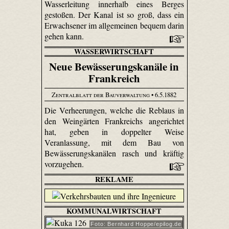
Wasserleitung innerhalb eines Berges
gestoßen. Der Kanal ist so groß, dass ein
Erwachsener im allgemeinen bequem darin
gehen kann.
WASSERWIRTSCHAFT
Neue Bewässerungskanäle in
Frankreich
Zentralblatt der Bauverwaltung
• 6.5.1882
Die Verheerungen, welche die Reblaus in
den Weingärten Frankreichs angerichtet
hat, geben in doppelter Weise
Veranlassung, mit dem Bau von
Bewässerungskanälen rasch und kräftig
vorzugehen.
REKLAME
KOMMUNALWIRTSCHAFT
Foto: Bernhard Hoppe/epilog.de