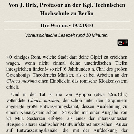
Von J. Brix, Professor an der Kgl. Technischen
Hochschule zu Berlin
Die Woche
• 19.2.1910
Voraussichtliche Lesezeit rund 10 Minuten.
»O einziges Rom, welche Stadt darf deine Gipfel zu erreichen
wagen, wenn nicht einmal deine unterirdischen Tiefen
ihresgleichen finden!« so rief (6. Jahrhundert n. Chr.) des großen
Gotenkönigs Theoderichs Minister, als er bei Arbeiten an der
Cloaca maxima
einen Einblick in das römische Kloakensystem
erhielt.
Und in der Tat ist die von Agrippa (etwa 26 n. Chr.)
vollendete
Cloaca maxima
, der schon unter den Tarquiniern
angelegte große Entwässerungskanal, dessen Ausdehnung zu
einem Kanalsystem schon 184 v. Chr. mit einer Ausgabe von
24 Mill. Sesterzen erfolgte, als eines der interessantesten
Beispiele älterer städtischer Maulwurfskunst anzusehen. Außer
auf Entwässerungskanäle, die mit der Aufdeckung der