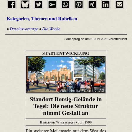
Kategorien, Themen und Rubriken
•
Daseinsvorsorge
•
Die Woche
• Auf epilog.de am 6. Juni 2021 veröffentlicht
STADTENTWICKLUNG
Abb.: Herlitz Falkenhöh AG
Standort Borsig-Gelände in
Tegel: Die neue Struktur
nimmt Gestalt an
Berliner Wirtschaft
• Juli 1998
Ein weiterer Meilenstein auf dem Weg des