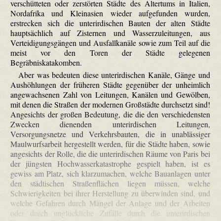
verschütteten oder zerstörten Städte des Altertums in Italien,
Nordafrika und Kleinasien wieder aufgefunden wurden,
erstrecken sich die unterirdischen Bauten der alten Städte
hauptsächlich auf Zisternen und Wasserzuleitungen, aus
Verteidigungsgängen und Ausfallkanäle sowie zum Teil auf die
meist vor den Toren der Städte gelegenen
Begräbniskatakomben.
Aber was bedeuten diese unterirdischen Kanäle, Gänge und
Aushöhlungen der früheren Städte gegenüber der unheimlich
angewachsenen Zahl von Leitungen, Kanälen und Gewölben,
mit denen die Straßen der modernen Großstädte durchsetzt sind!
Angesichts der großen Bedeutung, die die den verschiedensten
Zwecken dienenden unterirdischen Leitungen,
Versorgungsnetze und Verkehrsbauten, die in unablässiger
Maulwurfsarbeit hergestellt werden, für die Städte haben, sowie
angesichts der Rolle, die die unterirdischen Räume von Paris bei
der jüngsten Hochwasserkatastrophe gespielt haben, ist es
gewiss am Platz, sich klarzumachen, welche Bauanlagen unter
den städtischen Straßenflächen liegen müssen, welche
Schwierigkeiten bei ihrer Herstellung zu überwinden sind, und
welche Gefahren durch Mängel der Anlage und der Arbeiten
oder durch unglückliche Zufälle durch die unterirdischen