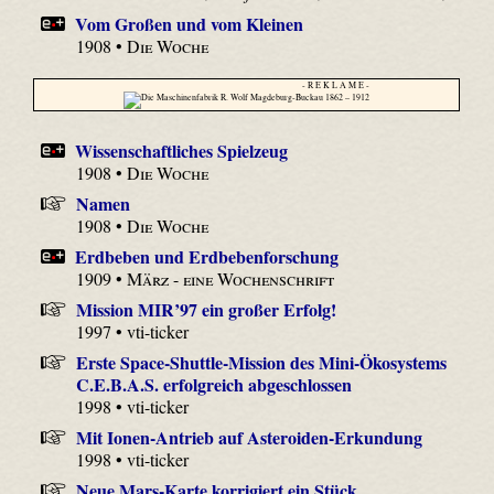
Vom Großen und vom Kleinen
1908 •
Die Woche
- R E K L A M E -
Wissenschaftliches Spielzeug
1908 •
Die Woche
Namen
1908 •
Die Woche
Erdbeben und Erdbebenforschung
1909 •
März - eine Wochenschrift
Mission MIR’97 ein großer Erfolg!
1997 • vti-ticker
Erste Space-Shuttle-Mission des Mini-Ökosystems
C.E.B.A.S. erfolgreich abgeschlossen
1998 • vti-ticker
Mit Ionen-Antrieb auf Asteroiden-Erkundung
1998 • vti-ticker
Neue Mars-Karte korrigiert ein Stück