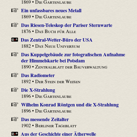
1869 •
Die Gartenlaube
Ein unfassbares neues Metall
1869 •
Die Gartenlaube
Das Riesen-Teleskop der Pariser Sternwarte
1876 •
Das Buch für Alle
Das Zentral-Wetter-Büro der USA
1882 •
Das Neue Universum
Das Kuppelgebäude zur fotografischen Aufnahme
der Himmelskarte bei Potsdam
1890 •
Zentralblatt der Bauverwaltung
Das Radiometer
1892 •
Der Stein der Weisen
Die X-Strahlung
1896 •
Die Gartenlaube
Wilhelm Konrad Röntgen und die X-Strahlung
1896 •
Die Gartenlaube
Das messende Zeitalter
1902 •
Berliner Tageblatt
Aus der Geschichte einer Ätherwelle