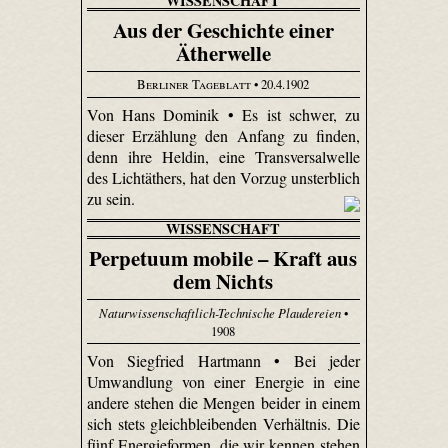
WISSENSCHAFT
Aus der Geschichte einer
Ätherwelle
Berliner Tageblatt
• 20.4.1902
Von Hans Dominik • Es ist schwer, zu
dieser Erzählung den Anfang zu finden,
denn ihre Heldin, eine Transversalwelle
des Lichtäthers, hat den Vorzug unsterblich
zu sein.
WISSENSCHAFT
Perpetuum mobile – Kraft aus
dem Nichts
Naturwissenschaftlich-Technische Plaudereien
•
1908
Von Siegfried Hartmann • Bei jeder
Umwandlung von einer Energie in eine
andere stehen die Mengen beider in einem
sich stets gleichbleibenden Verhältnis. Die
fünf Energieformen, die wir kennen stehen