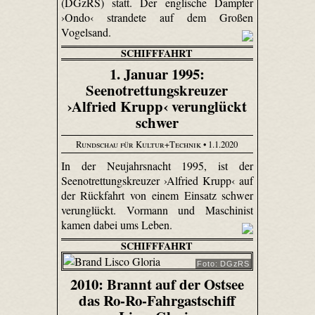
(DGzRS) statt. Der englische Dampfer
›Ondo‹ strandete auf dem Großen
Vogelsand.
SCHIFFFAHRT
1. Januar 1995:
Seenotrettungskreuzer
›Alfried Krupp‹ verunglückt
schwer
Rundschau für Kultur+Technik
• 1.1.2020
In der Neujahrsnacht 1995, ist der
Seenotrettungskreuzer ›Alfried Krupp‹ auf
der Rückfahrt von einem Einsatz schwer
verunglückt. Vormann und Maschinist
kamen dabei ums Leben.
SCHIFFFAHRT
Foto: DGzRS
2010: Brannt auf der Ostsee
das Ro-Ro-Fahrgastschiff