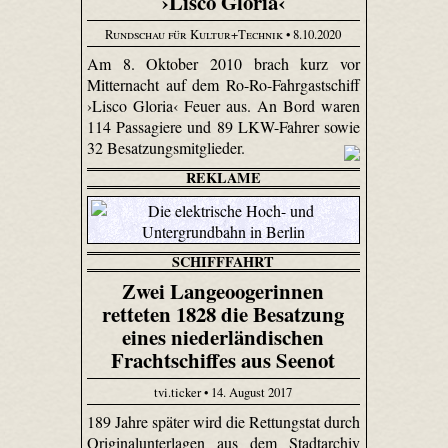
›Lisco Gloria‹
Rundschau für Kultur+Technik
• 8.10.2020
Am 8. Oktober 2010 brach kurz vor
Mitternacht auf dem Ro-Ro-Fahrgastschiff
›Lisco Gloria‹ Feuer aus. An Bord waren
114 Passagiere und 89 LKW-Fahrer sowie
32 Besatzungsmitglieder.
REKLAME
SCHIFFFAHRT
Zwei Langeoogerinnen
retteten 1828 die Besatzung
eines niederländischen
Frachtschiffes aus Seenot
tvi.ticker • 14. August 2017
189 Jahre später wird die Rettungstat durch
Originalunterlagen aus dem Stadtarchiv