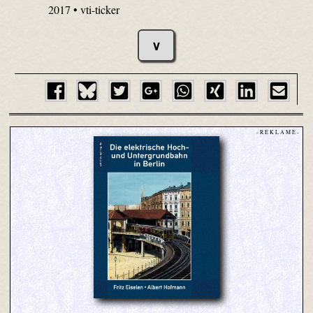
2017 • vti-ticker
∨
- R E K L A M E -