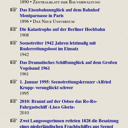
1890 •
Zentralblatt der Bauverwaltung
Das Eisenbahnunglück auf dem Bahnhof
Montparnasse in Paris
1896 •
Das Neue Universum
Die Katastrophe auf der Berliner Hochbahn
1908
Seenotretter 1942 Jahren letztmalig mit
Ruderrettungsboot im Einsatz
1942
Das Dramatisches Schiffsunglück auf dem Großen
Vogelsand 1961
1961
1. Januar 1995: Seenotrettungskreuzer ›Alfried
Krupp‹ verunglückt schwer
1995
2010: Brannt auf der Ostsee das Ro-Ro-
Fahrgastschiff ›Lisco Gloria‹
2010
Zwei Langeoogerinnen retteten 1828 die Besatzung
eines niederländischen Frachtschiffes aus Seenot