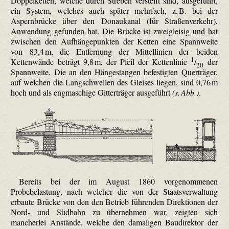
Doppelketten, welche durch Streben versteift sind, ausgeführt,
ein System, welches auch später mehrfach, z. B. bei der
Aspernbrücke über den Donaukanal (für Straßenverkehr),
Anwendung gefunden hat. Die Brücke ist zweigleisig und hat
zwischen den Aufhängepunkten der Ketten eine Spannweite
von 83,4 m, die Entfernung der Mittellinien der beiden
1
Kettenwände beträgt 9,8 m, der Pfeil der Kettenlinie
/
der
20
Spannweite. Die an den Hängestangen befestigten Querträger,
auf welchen die Langschwellen des Gleises liegen, sind 0,76 m
hoch und als engmaschige Gitterträger ausgeführt
(s. Abb.)
.
Bereits bei der im August 1860 vorgenommenen
Probebelastung, nach welcher die von der Staatsverwaltung
erbaute Brücke von den den Betrieb führenden Direktionen der
Nord- und Südbahn zu übernehmen war, zeigten sich
mancherlei Anstände, welche den damaligen Baudirektor der