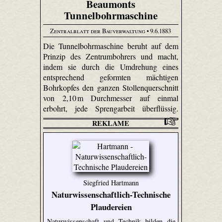
Beaumonts
Tunnelbohrmaschine
Zentralblatt der Bauverwaltung
• 9.6.1883
Die Tunnelbohrmaschine beruht auf dem
Prinzip des Zentrum­bohrers und macht,
indem sie durch die Umdrehung eines
entsprechend geformten mächtigen
Bohrkopfes den ganzen Stollen­quer­schnitt
von 2,10 m Durchmesser auf einmal
erbohrt, jede Sprengarbeit überflüssig.
REKLAME
Siegfried Hartmann
Naturwissenschaftlich-Technische
Plaudereien
Naturwissenschaft und Technik bilden die