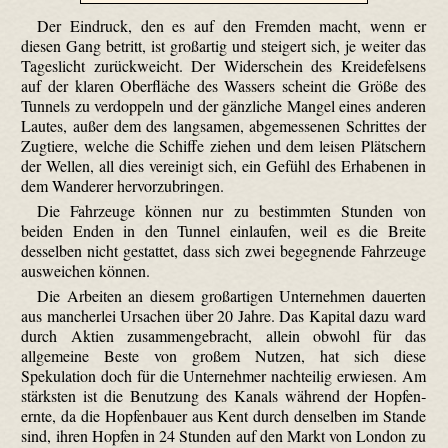
Der Eindruck, den es auf den Fremden macht, wenn er
diesen Gang betritt, ist großartig und steigert sich, je weiter das
Tageslicht zurückweicht. Der Widerschein des Kreidefelsens
auf der klaren Oberfläche des Wassers scheint die Größe des
Tunnels zu verdoppeln und der gänzliche Mangel eines anderen
Lautes, außer dem des langsamen, abgemessenen Schrittes der
Zugtiere, welche die Schiffe ziehen und dem leisen Plätschern
der Wellen, all dies vereinigt sich, ein Gefühl des Erhabenen in
dem Wanderer hervorzubringen.
Die Fahrzeuge können nur zu bestimmten Stunden von
beiden Enden in den Tunnel einlaufen, weil es die Breite
desselben nicht gestattet, dass sich zwei begegnende Fahrzeuge
ausweichen können.
Die Arbeiten an diesem großartigen Unternehmen dauerten
aus mancherlei Ursachen über 20 Jahre. Das Kapital dazu ward
durch Aktien zusammengebracht, allein obwohl für das
allgemeine Beste von großem Nutzen, hat sich diese
Spekulation doch für die Unternehmer nachteilig erwiesen. Am
stärksten ist die Benutzung des Kanals während der Hopfen­
ernte, da die Hopfenbauer aus Kent durch denselben im Stande
sind, ihren Hopfen in 24 Stunden auf den Markt von London zu