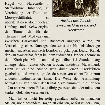
Hügel von Hare­castle in
Stafford­shire führende, zu
Vereinigung der Trent- und
Mersey­schifffahrt, so
Ansicht des Tunnels
übersteigt diese doch noch an
zwischen Gravesand und
Umfang und Schwierigkeit
Rochester.
der Tunnel, der für den
Themse- und Medway­kanal
zwischen Grave­sand und Rochester angelegt wurde, zu
Vermeidung eines Umwegs, den sonst die Handelsfahrzeuge
machen mussten, um nach London zu gelangen. Dieser Kanal,
der 2 m Wasser hat, fängt bei dem südlichen Ufer der Themse in
dem Kirchspiel Milton an, und geht über 1½ Stunden lang
anfangs durch einen ebenen Boden, meistens Marschland.
Dann ist er eine Stunde weit durch einen Kreidefelsen
gearbeitet, und zwar so grade, dass man von einem Ende zum
anderen hindurchsehen kann. Die Weite der Aushöhlung
beträgt 9 m, von denen der Kanal 7,3 m einnimmt, die übrigen
1,7 m aber zu einem Fußsteig übrig gelassen sind, der mit einem
starken Geländer versehen ist.
Man hat es nicht für nötig gehalten, außer an manchen
Stellen, noch besondere Bogen zu erbauen, so fest ist der Stein,