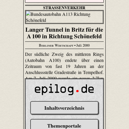
STRASSENVERKEHR
Langer Tunnel in Britz für die
A 100 in Richtung Schönefeld
Berliner Wirtschaft
• Juli 2000
Der südliche Zweig des mittleren Rings
(Autobahn A100) endete über einen
Zeitraum von fast 19 Jahren an der
Anschlussstelle Gradestraße in Tempelhof.
Am 7. Juli 2000 wurde ein neuer, 2,7km
langer Abschnitt des mittleren Rings dem
Verkehr übergeben, der die Autobahn bis
zur Buschkrugallee in Neukölln verlängert.
Inhaltsverzeichnis
Themenportale