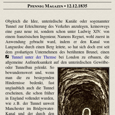
Pfennig Magazin
• 12.12.1835
Obgleich die Idee, unterirdische Kanäle oder sogenannter
Tunnel zur Erleichterung des Verkehrs anzulegen, keineswegs
eine ganz neue ist, sondern schon unter Ludwig XIV. von
einem französischen Ingenieur, Namens Regnet, wohl zuerst in
Anwendung gebracht ward, indem er den Kanal von
Languedoc durch einen Berg leitete, so hat sich doch erst seit
dem großartigen Unternehmen des berühmten Brunel, einen
Tunnel unter der Themse
bei London zu erbauen, die
allgemeine Aufmerksamkeit auf den unterirdischen Gewölbe-
oder Tunnelbau gelenkt.
So
bewundernswert und, wenn
man die zu besiegenden
Hindernisse bedenkt, fast
unglaublich auch die Tunnel
erscheinen, die schon früher
in England vollendet wurden,
wie z. B. der Tunnel unweit
Manchester im Bridge­water-
Kanal und der durch den