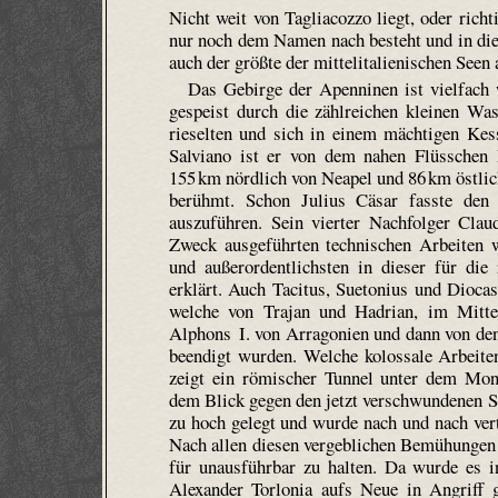
Nicht weit von Tagliacozzo liegt, oder rich
nur noch dem Namen nach besteht und in die 
auch der größte der mittelitalienischen See
Das Gebirge der Apenninen ist vielfach 
gespeist durch die zählreichen kleinen Wa
rieselten und sich in einem mächtigen Ke
Salviano ist er von dem nahen Flüsschen L
155 km nördlich von Neapel und 86 km östli
berühmt. Schon Julius Cäsar fasste den
auszuführen. Sein vierter Nachfolger Clau
Zweck ausgeführten technischen Arbeiten 
und außer­ordent­lichsten in dieser für di
erklärt. Auch Tacitus, Suetonius und Dioca
welche von Trajan und Hadrian, im Mittela
Alphons I. von Arragonien und dann von den 
beendigt wurden. Welche kolossale Arbeiten
zeigt ein römischer Tunnel unter dem Mon
dem Blick gegen den jetzt verschwundenen Se
zu hoch gelegt und wurde nach und nach vert
Nach allen diesen vergeblichen Bemühungen 
für unausführbar zu halten. Da wurde es 
Alexander Torlonia aufs Neue in Angriff