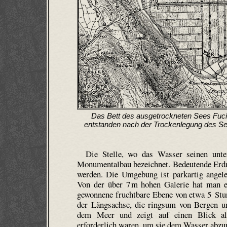
Das Bett des ausgetrockneten Sees Fucin
entstanden nach der Trockenlegung des See
Die Stelle, wo das Wasser seinen unter
Monumentalbau bezeichnet. Bedeutende Erdm
werden.
Die Umgebung ist parkartig angeleg
Von der über 7 m hohen Galerie hat man e
gewonnene fruchtbare Ebene von etwa 5 Stu
der Längsachse, die ringsum von Bergen um
dem Meer und zeigt auf einen Blick all
erforderlich waren, um sie dem Wasser abzu