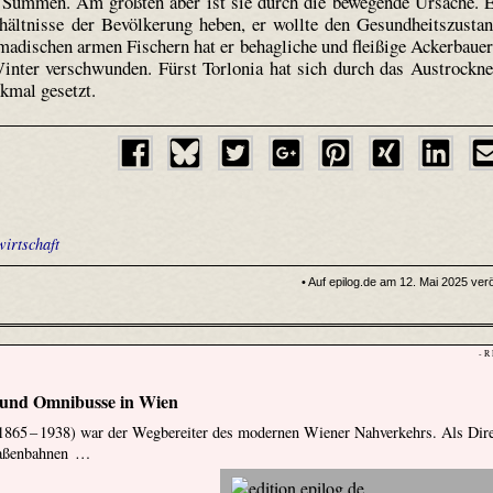
Summen. Am größten aber ist sie durch die bewegende Ursache. 
hältnisse der Bevölkerung heben, er wollte den Gesundheitszusta
madischen armen Fischern hat er behagliche und fleißige Ackerbaue
inter verschwunden. Fürst Torlonia hat sich durch das Austrockn
kmal gesetzt.
irtschaft
• Auf epilog.de am 12. Mai 2025 veröf
- R
und Omnibusse in Wien
1865 – 1938) war der Wegbereiter des modernen Wiener Nahverkehrs. Als Dir
traßenbahnen …