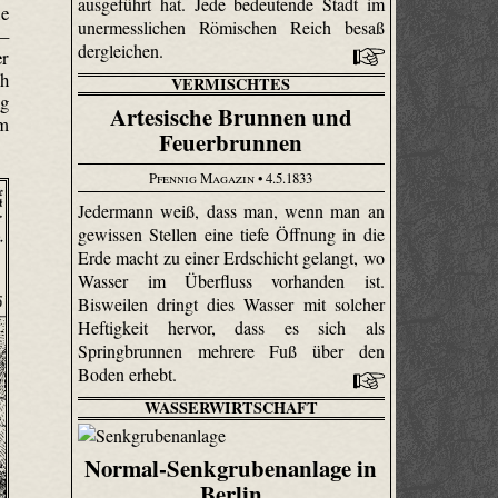
ausgeführt hat. Jede bedeutende Stadt im
ie
unermesslichen Römischen Reich besaß
 –
dergleichen.
er
ch
VERMISCHTES
ng
Artesische Brunnen und
em
Feuerbrunnen
Pfennig Magazin
• 4.5.1833
Jedermann weiß, dass man, wenn man an
gewissen Stellen eine tiefe Öffnung in die
Erde macht zu einer Erdschicht gelangt, wo
Wasser im Überfluss vorhanden ist.
Bisweilen dringt dies Wasser mit solcher
Heftigkeit hervor, dass es sich als
Springbrunnen mehrere Fuß über den
Boden erhebt.
WASSERWIRTSCHAFT
Normal-Senkgrubenanlage in
Berlin