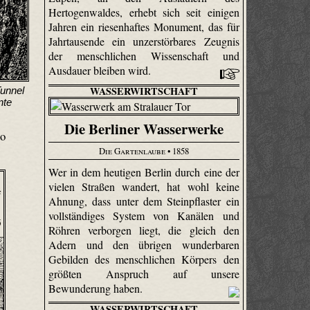
Hertogenwaldes, erhebt sich seit einigen
Jahren ein riesenhaftes Monument, das für
Jahrtausende ein unzerstörbares Zeugnis
der menschlichen Wissenschaft und
Ausdauer bleiben wird.
WASSERWIRTSCHAFT
Tunnel
nte
Die Berliner Wasserwerke
so
Die Gartenlaube
• 1858
Wer in dem heutigen Berlin durch eine der
vielen Straßen wandert, hat wohl keine
Ahnung, dass unter dem Steinpflaster ein
vollständiges System von Kanälen und
Röhren verborgen liegt, die gleich den
Adern und den übrigen wunderbaren
Gebilden des menschlichen Körpers den
größten Anspruch auf unsere
Bewunderung haben.
WASSERWIRTSCHAFT