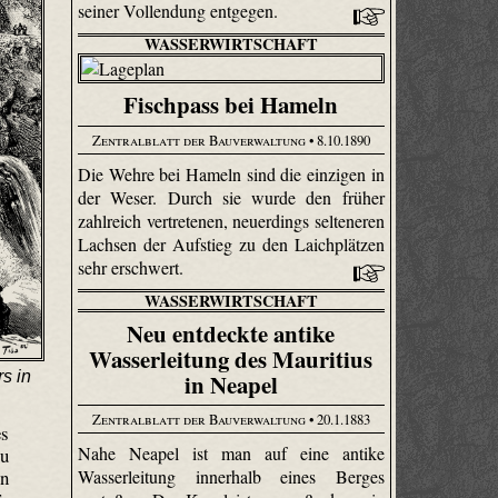
seiner Vollendung entgegen.
WASSERWIRTSCHAFT
Fischpass bei Hameln
Zentralblatt der Bauverwaltung
• 8.10.1890
Die Wehre bei Hameln sind die einzigen in
der Weser. Durch sie wurde den früher
zahlreich vertretenen, neuerdings selteneren
Lachsen der Aufstieg zu den Laichplätzen
sehr erschwert.
WASSERWIRTSCHAFT
Neu entdeckte antike
Wasserleitung des Mauritius
s in
in Neapel
Zentralblatt der Bauverwaltung
• 20.1.1883
es
Nahe Neapel ist man auf eine antike
zu
Wasserleitung innerhalb eines Berges
en