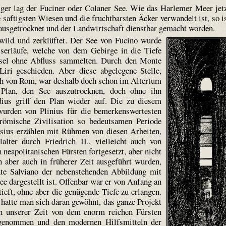
tiger lag der Fuciner oder Colaner See. Wie das Harlemer Meer jet
saftigsten Wiesen und die fruchtbarsten Äcker verwandelt ist, so i
n ausgetrocknet und der Landwirtschaft dienstbar gemacht worden.
wild und zerklüftet. Der See von Fucino wurde
sserläufe, welche von dem Gebirge in die Tiefe
ssel ohne Abfluss sammelten. Durch den Monte
iri geschieden. Aber diese abgelegene Stelle,
ch von Rom, war deshalb doch schon im Altertum
 Plan, den See auszutrocknen, doch ohne ihn
dius griff den Plan wieder auf. Die zu diesem
wurden von Plinius für die bemerkenswertesten
e römische Zivilisation so bedeutsamen Periode
ssius erzählen mit Rühmen von diesen Arbeiten,
lter durch Friedrich II., vielleicht auch von
neapolitanischen Fürsten fortgesetzt, aber nicht
 aber auch in früherer Zeit ausgeführt wurden,
te Salviano der nebenstehenden Abbildung mit
e dargestellt ist. Offenbar war er von Anfang an
ieft, ohne aber die genügende Tiefe zu erlangen.
hatte man sich daran gewöhnt, das ganze Projekt
in unserer Zeit von dem enorm reichen Fürsten
 genommen und den modernen Hilfsmitteln der