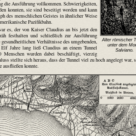
ng die Ausführung vollkommen. Schwierigkeiten,
rden konnten, sie sind beseitigt worden und kann
mph des menschlichen Geistes in ähnlicher Weise
amerikanische Pazifik­bahn.
r es, der von Kaiser Claudius an bis jetzt den
äh festhalten und schließlich zur Ausführung
Alter römischer 
e gesundheitlichen Verhältnisse des umgebenden,
unter dem Mo
 Elf Jahre lang ließ Claudius an einem Tunnel
Salviano.
0 Menschen wurden dabei beschäftigt, vierzig
uss stellte sich heraus, dass der Tunnel viel zu hoch angelegt war, 
 ausfließen konnte.