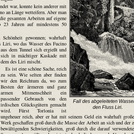
det war, konnte kein anderer mit
no an Länge wetteifern. Aber man
a die gesamten Arbeiten auf eigene
lb 23 Jahren auf mindestens 50
n Schönheit gewonnen; wahrhaft
s Liri,
wo das Wasser des Fucino
aus dem Tunnel sich ergießt und
sich in mächtiger Kaskade mit
dem des Liri mischt.
Es ist eine schöne Sache, reich
zu sein. Wie selten aber finden
wir den Reichtum da, wo zum
Besten der ärmeren und ganz
armen Mitmenschheit ein
passender Gebrauch von den
Fall des abgeleiteten Wasser
irdischen Glücksgütern gemacht
den Fluss Liri.
wird. Fürst Torlonia ist
ungeheuer reich, aber er hat mit seinem Geld ein wahrhaft groß
Werk geschaffen groß durch die Masse der Arbeit an sich und der 
bewältigenden Schwierigkeiten, groß durch die darauf verwendet