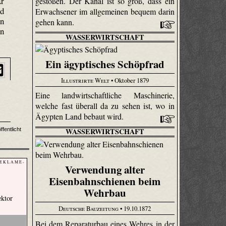
Er
gestoßen. Der Kanal ist so groß, dass ein
nd
Erwachsener im allgemeinen bequem darin
rn
gehen kann.
en
WASSERWIRTSCHAFT
Ein ägyptisches Schöpfrad
Illustrirte Welt
• Oktober 1879
Eine landwirtschaftliche Maschinerie,
welche fast überall da zu sehen ist, wo in
Ägypten Land bebaut wird.
WASSERWIRTSCHAFT
fentlicht
 E K L A M E -
Verwendung alter
Eisenbahnschienen beim
Wehrbau
ektor
Deutsche Bauzeitung
• 19.10.1872
Bei dem Reparaturbau eines Wehres in der