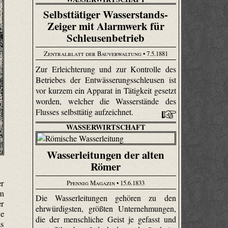
Selbsttätiger Wasserstands-
Zeiger mit Alarmwerk für
Schleusenbetrieb
Zentralblatt der Bauverwaltung
• 7.5.1881
Zur Erleichterung und zur Kontrolle des
Betriebes der Entwässerungsschleusen ist
vor kurzem ein Apparat in Tätigkeit gesetzt
worden, welcher die Wasserstände des
Flusses selbsttätig aufzeichnet.
WASSERWIRTSCHAFT
Wasserleitungen der alten
Römer
er
Pfennig Magazin
• 15.6.1833
um
Die Wasserleitungen gehören zu den
er
ehrwürdigsten, größten Unternehmungen,
ie
die der menschliche Geist je gefasst und
ns