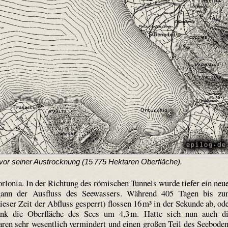
vor seiner Austrocknung (15 775 Hektaren Oberfläche).
rlonia. In der Richtung des römischen Tunnels wurde tiefer ein neu
gann der Ausfluss des Seewassers. Während 405 Tagen bis z
eser Zeit der Abfluss gesperrt) flossen 16 m³ in der Sekunde ab, od
ank die Oberfläche des Sees um 4,3 m. Hatte sich nun auch d
aren sehr wesentlich vermindert und einen großen Teil des Seebode