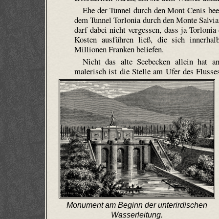
Ehe der Tunnel durch den Mont Cenis been
dem Tunnel Torlonia durch den Monte Salvia
darf dabei nicht vergessen, dass ja Torloni
Kosten ausführen ließ, die sich innerha
Millionen Franken beliefen.
Nicht das alte Seebecken allein hat a
malerisch ist die Stelle am Ufer des Flusse
Monument am Beginn der unterirdischen
Wasserleitung.