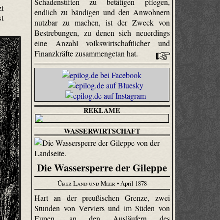
Schadenstiften zu betätigen pflegen,
zt
endlich zu bändigen und den Anwohnern
st
nutzbar zu machen, ist der Zweck von
Bestrebungen, zu denen sich neuerdings
eine Anzahl volkswirtschaftlicher und
Finanzkräfte zusammengetan hat.
REKLAME
WASSERWIRTSCHAFT
Die Wassersperre der Gileppe
Über Land und Meer
• April 1878
Hart an der preußischen Grenze, zwei
Stunden von Verviers und im Süden von
Eupen, an den Ausläufern des