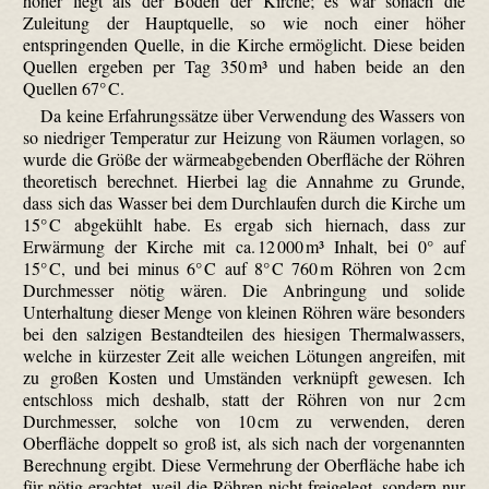
höher liegt als der Boden der Kirche; es war sonach die
Zuleitung der Hauptquelle, so wie noch einer höher
entspringenden Quelle, in die Kirche ermöglicht. Diese beiden
Quellen ergeben per Tag 350 m³ und haben beide an den
Quellen 67° C.
Da keine Erfahrungssätze über Verwendung des Wassers von
so niedriger Temperatur zur Heizung von Räumen vorlagen, so
wurde die Größe der wärme­abge­benden Oberfläche der Röhren
theoretisch berechnet. Hierbei lag die Annahme zu Grunde,
dass sich das Wasser bei dem Durchlaufen durch die Kirche um
15° C abgekühlt habe. Es ergab sich hiernach, dass zur
Erwärmung der Kirche mit ca. 12 000 m³ Inhalt, bei 0° auf
15° C, und bei minus 6° C auf 8° C 760 m Röhren von 2 cm
Durchmesser nötig wären. Die Anbringung und solide
Unterhaltung dieser Menge von kleinen Röhren wäre besonders
bei den salzigen Bestandteilen des hiesigen Thermalwassers,
welche in kürzester Zeit alle weichen Lötungen angreifen, mit
zu großen Kosten und Umständen verknüpft gewesen. Ich
entschloss mich deshalb, statt der Röhren von nur 2 cm
Durchmesser, solche von 10 cm zu verwenden, deren
Oberfläche doppelt so groß ist, als sich nach der vorgenannten
Berechnung ergibt. Diese Vermehrung der Oberfläche habe ich
für nötig erachtet, weil die Röhren nicht freigelegt, sondern nur