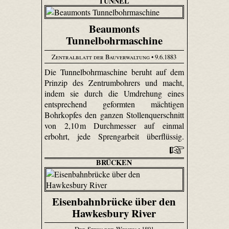
TUNNEL
Beaumonts
Tunnelbohrmaschine
Zentralblatt der Bauverwaltung
• 9.6.1883
Die Tunnelbohrmaschine beruht auf dem
Prinzip des Zentrum­bohrers und macht,
indem sie durch die Umdrehung eines
entsprechend geformten mächtigen
Bohrkopfes den ganzen Stollen­quer­schnitt
von 2,10 m Durchmesser auf einmal
erbohrt, jede Sprengarbeit überflüssig.
BRÜCKEN
Eisenbahnbrücke über den
Hawkesbury River