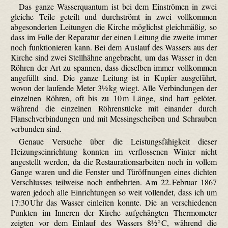
Das ganze Wasserquantum ist bei dem Einströmen in zwei
gleiche Teile geteilt und durchströmt in zwei vollkommen
abgesonderten Leitungen die Kirche möglichst gleichmäßig, so
dass im Falle der Reparatur der einen Leitung die zweite immer
noch funktionieren kann. Bei dem Auslauf des Wassers aus der
Kirche sind zwei Stellhähne angebracht, um das Wasser in den
Röhren der Art zu spannen, dass dieselben immer vollkommen
angefüllt sind. Die ganze Leitung ist in Kupfer ausgeführt,
wovon der laufende Meter 3½ kg wiegt. Alle Verbindungen der
einzelnen Röhren, oft bis zu 10 m Länge, sind hart gelötet,
während die einzelnen Röhrenstücke mit einander durch
Flanschverbindungen und mit Messingscheiben und Schrauben
verbunden sind.
Genaue Versuche über die Leistungsfähigkeit dieser
Heizungseinrichtung konnten im verflossenen Winter nicht
angestellt werden, da die Restaurationsarbeiten noch in vollem
Gange waren und die Fenster und Türöffnungen eines dichten
Verschlusses teilweise noch entbehrten. Am 22. Februar 1867
waren jedoch alle Einrichtungen so weit vollendet, dass ich um
17:30 Uhr das Wasser einleiten konnte. Die an verschiedenen
Punkten im Inneren der Kirche aufgehängten Thermometer
zeigten vor dem Einlauf des Wassers 8½° C, während die