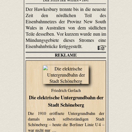
Der Stein der Weisen
• 1891
Der Hawkes­bury trennte bis in die neueste
Zeit den nördlichen Teil des
Eisenbahnnetzes der Provinz New South
Wales in Australien von dem südlichen
Teile desselben. Vor kurzem wurde nun im
Mündungsgebiete dieses Stromes eine
Eisenbahnbrücke fertiggestellt.
REKLAME
Friedrich Gerlach
Die elektrische Untergrundbahn der
Stadt Schöneberg
Die 1910 eröffnete Untergrundbahn der
damals noch selbstständigen Stadt
Schöneberg – heute die Berliner Linie U 4 –
war nicht nur …