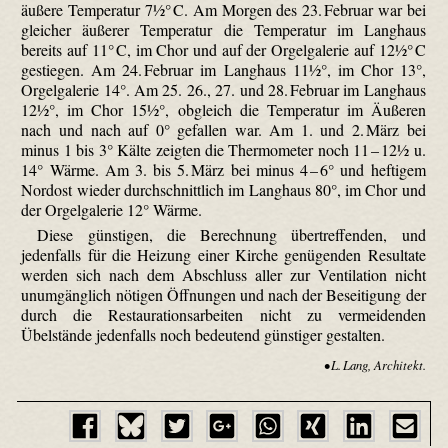
äußere Temperatur 7½° C. Am Morgen des 23. Februar war bei
gleicher äußerer Temperatur die Temperatur im Langhaus
bereits auf 11° C, im Chor und auf der Orgelgalerie auf 12½° C
gestiegen. Am 24. Februar im Langhaus 11½°, im Chor 13°,
Orgelgalerie 14°. Am 25. 26., 27. und 28. Februar im Langhaus
12½°, im Chor 15½°, obgleich die Temperatur im Äußeren
nach und nach auf 0° gefallen war. Am 1. und 2. März bei
minus 1 bis 3° Kälte zeigten die Thermometer noch 11 – 12½ u.
14° Wärme. Am 3. bis 5. März bei minus 4 – 6° und heftigem
Nordost wieder durchschnittlich im Langhaus 80°, im Chor und
der Orgelgalerie 12° Wärme.
Diese günstigen, die Berechnung übertreffenden, und
jedenfalls für die Heizung einer Kirche genügenden Resultate
werden sich nach dem Abschluss aller zur Ventilation nicht
unumgänglich nötigen Öffnungen und nach der Beseitigung der
durch die Restaurationsarbeiten nicht zu vermeidenden
Übelstände jedenfalls noch bedeutend günstiger gestalten.
• L. Lang, Architekt.