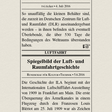
tvi.ticker • 4. Juli 2016
So unauffällig die kleinen Behälter sind,
die zurzeit im Deutschen Zentrum für Luft-
und Raumfahrt (DLR) auseinandergebaut
werden – in ihnen befinden sich eventuell
Überlebende, die über 530 Tage die
Bedingungen des Weltraums überstanden
haben.
LUFTFAHRT
Spiegelbild der Luft- und
Raumfahrtgeschichte
Rundschau für Kultur+Technik
• 5.6.2016
Die Geschichte der ILA beginnt mit der
Internationalen Luftschifffahrt-Ausstellung
von 1909 in Frankfurt am Main. Die erste
Überquerung des Ärmelkanales in einem
Flugzeug durch den Franzosen Louis
Blériot am 25. Juli 1909 war als Zeichen