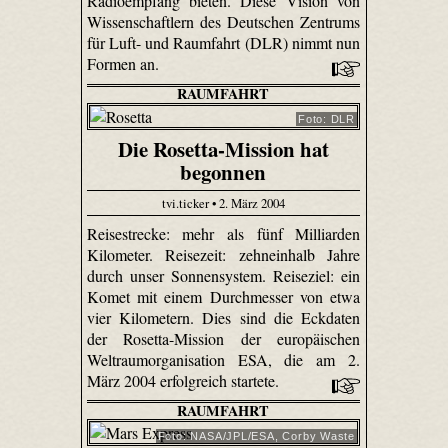
Radioempfang bieten. Diese Vision von
Wissenschaftlern des Deutschen Zentrums
für Luft- und Raumfahrt (DLR) nimmt nun
Formen an.
RAUMFAHRT
Foto: DLR
Die Rosetta-Mission hat
begonnen
tvi.ticker • 2. März 2004
Reisestrecke: mehr als fünf Milliarden
Kilometer. Reisezeit: zehneinhalb Jahre
durch unser Sonnensystem. Reiseziel: ein
Komet mit einem Durchmesser von etwa
vier Kilometern. Dies sind die Eckdaten
der Rosetta-Mission der europäischen
Weltraumorganisation ESA, die am 2.
März 2004 erfolgreich startete.
RAUMFAHRT
Foto: NASA/JPL/ESA, Corby Waste