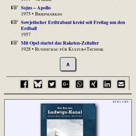
Sojus – Apollo
1975 •
Briefmarken
Sowjetischer Erdtrabant kreist seit Freitag um den
Erdball
1957
Mit Opel startet das Raketen-Zeitalter
1928 •
Rundschau für Kultur+Technik
∧
- R E K L A M E -