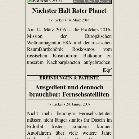
Foto: ESA/D. Ducros
Nächster Halt Roter Planet
tvi.ticker • 14. März 2016
Am 14. März 2016 ist die ExoMars 2016-
Mission der Europäischen
Weltraumagentur ESA und der russischen
Raumfahrtbehörde Roskosmos vom
russischen Kosmodrom Baikonur zu
unserem Nachbarplaneten aufgebrochen.
ERFINDUNGEN & PATENTE
Ausgedient und dennoch
brauchbar: Fernsehsatelliten
tvi.ticker • 24. Januar 2007
Nicht mehr benötigte Fernsehsatelliten
müssen nicht länger sinnlos ihr Dasein im
Erdorbit fristen, sondern können
Autofahrern über viele weitere Jahre