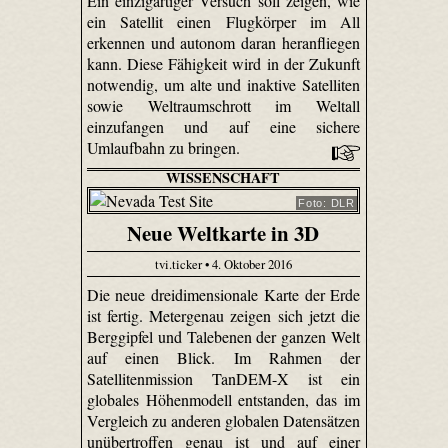
Ein einzigartiger Versuch soll zeigen, wie
ein Satellit einen Flugkörper im All
erkennen und autonom daran heranfliegen
kann. Diese Fähigkeit wird in der Zukunft
notwendig, um alte und inaktive Satelliten
sowie Weltraumschrott im Weltall
einzufangen und auf eine sichere
Umlaufbahn zu bringen.
WISSENSCHAFT
Foto: DLR
Neue Weltkarte in 3D
tvi.ticker • 4. Oktober 2016
Die neue dreidimensionale Karte der Erde
ist fertig. Metergenau zeigen sich jetzt die
Berggipfel und Talebenen der ganzen Welt
auf einen Blick. Im Rahmen der
Satellitenmission TanDEM-X ist ein
globales Höhenmodell entstanden, das im
Vergleich zu anderen globalen Datensätzen
unübertroffen genau ist und auf einer