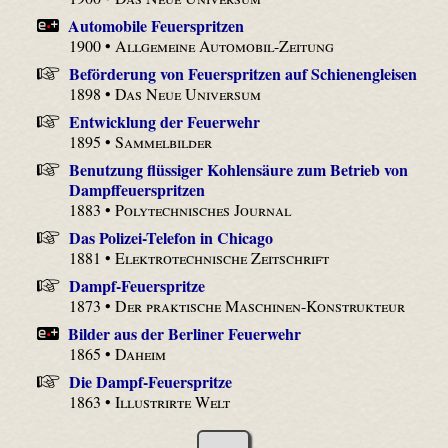
Automobile Feuerspritzen
1900 •
Allgemeine Automobil-Zeitung
Beförderung von Feuerspritzen auf Schienengleisen
1898 •
Das Neue Universum
Entwicklung der Feuerwehr
1895 •
Sammelbilder
Benutzung flüssiger Kohlensäure zum Betrieb von
Dampffeuerspritzen
1883 •
Polytechnisches Journal
Das Polizei-Telefon in Chicago
1881 •
Elektrotechnische Zeitschrift
Dampf-Feuerspritze
1873 •
Der praktische Maschinen-Konstrukteur
Bilder aus der Berliner Feuerwehr
1865 •
Daheim
Die Dampf-Feuerspritze
1863 •
Illustrirte Welt