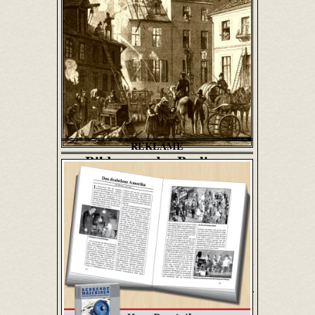
REKLAME
Bilder aus der Berliner
Feuerwehr
Daheim
• 27.10.1865
Bis 1848 gehörte eine Feuersbrunst in
Berlin stets zu den tragikomischen
Ereignissen. Im Jahr 1851 schuf dann
Branddirektor Scabell die jetzige Berliner
Feuerwehr, die durch ihre Organisation
und ihre Leistungen bald einen Weltruf
erlangte.