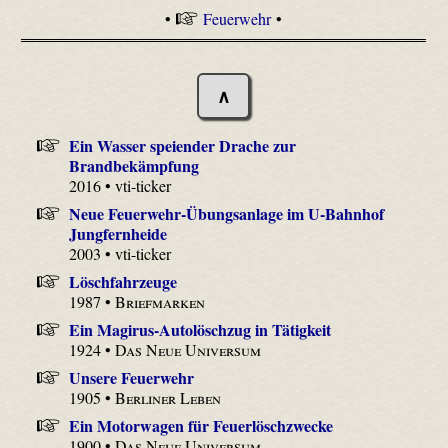
•
Feuerwehr
•
∧
Ein Wasser speiender Drache zur
Brandbekämpfung
2016 • vti-ticker
Neue Feuerwehr-Übungsanlage im U-Bahnhof
Jungfernheide
2003 • vti-ticker
Löschfahrzeuge
1987 •
Briefmarken
Ein Magirus-Autolöschzug in Tätigkeit
1924 •
Das Neue Universum
Unsere Feuerwehr
1905 •
Berliner Leben
Ein Motorwagen für Feuerlöschzwecke
1900 •
Das Neue Universum