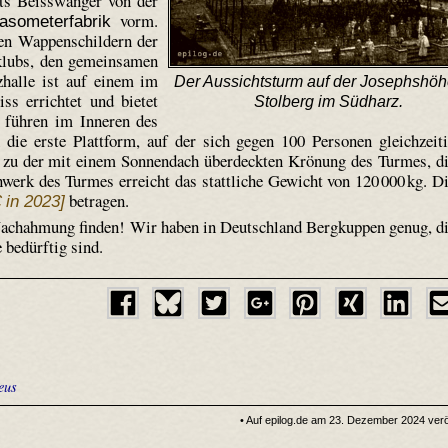
ts Beiss­wänger von der
vorm.
o­meter­fabrik
en Wappen­schildern der
­klubs, den gemeinsamen
halle ist auf einem im
Der Aussichtsturm auf der Josephshöh
s errichtet und bietet
Stolberg im Südharz.
führen im Inneren des
die erste Plattform, auf der sich gegen 100 Personen gleichzeit
n zu der mit einem Sonnendach überdeckten Krönung des Turmes, d
werk des Turmes erreicht das stattliche Gewicht von 120 000 kg. D
betragen.
€ in 2023]
 Nachahmung finden! Wir haben in Deutschland Bergkuppen genug, d
bedürftig sind.
eus
• Auf epilog.de am 23. Dezember 2024 veröf