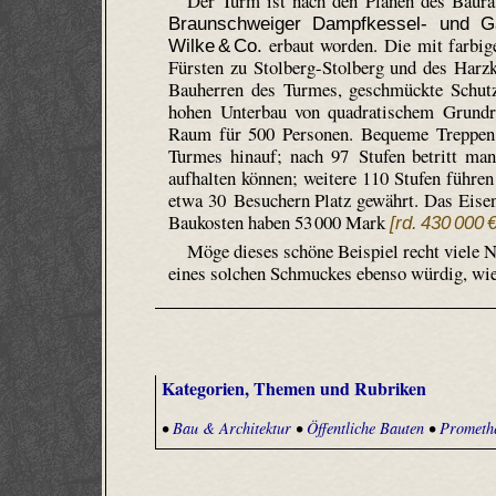
Der Turm ist nach den Plänen des Baura
Braunschweiger Dampfkessel- und Gas
erbaut worden. Die mit farbig
Wilke & Co.
Fürsten zu Stolberg-Stolberg und des Harz
Bauherren des Turmes, geschmückte Schutz
hohen Unterbau von quadratischem Grundris
Raum für 500 Personen. Bequeme Treppen 
Turmes hinauf; nach 97 Stufen betritt man 
aufhalten können; weitere 110 Stufen führe
etwa 30 Besuchern Platz gewährt. Das Eisen
Baukosten haben 53 000 Mark
[rd. 430 000 
Möge dieses schöne Beispiel recht viele
eines solchen Schmuckes ebenso würdig, wie 
Kategorien, Themen und Rubriken
•
Bau & Architektur
•
Öffentliche Bauten
•
Prometh