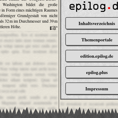
 Washington bildet die große
e in Form eines mächtigen Raumes
sförmiger Grundgestalt von nicht
als 32 m im Durchmesser und 39 m
Inhaltsverzeichnis
ittleren Höhe.
pa autem est explicabo iste cum
 temporibus. Eos et nostrum cum
Themenportale
 et exerci tatio nem veniam omnis.
a volup tatem qui reici endis per
 optio quia. Esse nostrum dicta
edition.epilog.de
it est labore aut dolores conse
 Non volup tatem sunt archi tecto.
epilog.plus
stiae volup tatem rerum volup
 dolor ullam tempore. Quae ad
t tempore nihil vero. Ducimus
Impressum
 occa ecati odit.
ndis enim perfe rendis et prae
. Magnam aliquid assumenda et
Et inventore et occaecati perfere
tium inventore quia quia nulla.
temporibus ipsa. Minus est est aut
 sit dolores aut asperiores tempo
sint rerum architecto. Incidunt no