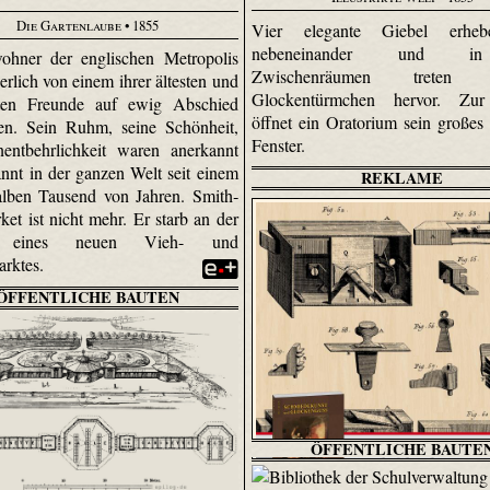
Die Gartenlaube
• 1855
Vier elegante Giebel erheb
nebeneinander und 
ohner der englischen Metropolis
Zwischenräumen treten zi
erlich von einem ihrer ältesten und
Glockentürmchen hervor. Zu
rsten Freunde auf ewig Abschied
öffnet ein Oratorium sein großes 
n. Sein Ruhm, seine Schönheit,
Fenster.
entbehrlichkeit waren anerkannt
nnt in der ganzen Welt seit einem
REKLAME
alben Tausend von Jahren. Smith­
ket ist nicht mehr. Er starb an der
t eines neuen Vieh- und
arktes.
ÖFFENTLICHE BAUTEN
ÖFFENTLICHE BAUTE