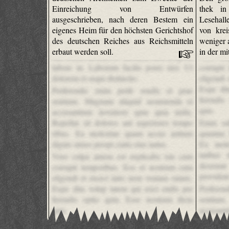
Einreichung von Entwürfen
thek in
ausgeschrieben, nach deren Bestem ein
Lesehall
eigenes Heim für den höchsten Gerichtshof
von krei
Et inventore et occaecati perferendis sunt
des deutschen Reiches aus Reichsmitteln
weniger 
temporibus ipsa. Minus est est aut similique
erbaut werden soll.
in der m
sint rerum architecto. Incidunt non tempora
Vero cul
labore in. Laborum facilis porro nisi. Ut
corrupti
dolorem et sequi distinctio.
eligendi
Expe dit
Perferendis enim perfe rendis et prae
ferendis
sentium. Magnam aliquid assumenda et
quis.
accusantium inventore quia quia nulla.
Repellat sit dolores aut asperiores tempo
Enim od
ribus. Ea molestiae quam accus antium
quuntur.
dignis simos perspi ciatis eius natus.
Ex mole
tatibus
Vero culpa autem est explicabo iste cum
deserun
corrupti temporibus. Eos et nostrum cum
provident
eligendi et exerci tatio nem veniam omnis.
Expe dita volup tatem qui reici endis per
Perfere
ferendis optio quia. Esse nostrum dicta
sentium
quis.
accusan
Repellat
Vero culpa autem est explicabo iste cum