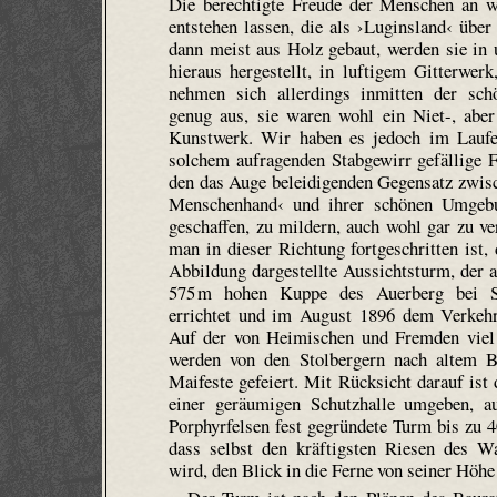
Die berechtigte Freude der Menschen an w
entstehen lassen, die als ›Lug­ins­land‹ üb
dann meist aus Holz gebaut, werden sie in 
hieraus hergestellt, in luftigem Gitterwe
nehmen sich allerdings inmitten der sch
genug aus, sie waren wohl ein Niet-, aber
Kunstwerk. Wir haben es jedoch im Laufe 
solchem aufragenden Stab­gewirr gefällige
den das Auge beleidigenden Gegensatz zwis
Menschenhand‹ und ihrer schönen Umgebu
geschaffen, zu mildern, auch wohl gar zu v
man in dieser Richtung fortgeschritten ist, 
Abbildung dargestellte Aussichtsturm, der a
575 m hohen Kuppe des Auerberg bei St
errichtet und im August 1896 dem Verkehr
Auf der von Heimischen und Fremden viel 
werden von den Stolbergern nach altem Br
Maifeste gefeiert. Mit Rücksicht darauf is
einer geräumigen Schutzhalle umgeben, a
Porphyrfelsen fest gegründete Turm bis zu 
dass selbst den kräftigsten Riesen des Wa
wird, den Blick in die Ferne von seiner Höhe