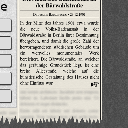
der Bärwaldstraße
Deutsche Bauzeitung
• 23.12.1901
In der Mitte des Jahres 1901 etwa wurde
die neue Volks-Badeanstalt in der
Bärwaldstraße in Berlin ihrer Bestimmung
übergeben, und damit die große Zahl der
hervorragenderen städtischen Gebäude um
ein wertvolles monumentales Werk
bereichert. Die Bärwaldstraße, an welcher
das geräumige Grundstück liegt, ist eine
breite Alleestraße, welche auf die
künstlerische Gestaltung des Hauses nicht
Et inventore et occaecati perferendis sunt
ohne Einfluss war.
temporibus ipsa. Minus est est aut similique
sint rerum architecto. Incidunt non tempora
labore in. Laborum facilis porro nisi. Ut
dolorem et sequi distinctio.
Enim odit est labore aut dolores conse
ndis sunt
quuntur. Non volup tatem sunt archi tecto.
 similique
Ex molestiae volup tatem rerum volup
n tempora