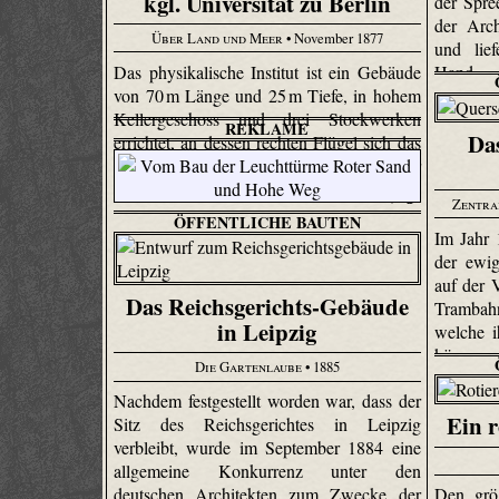
kgl. Universität zu Berlin
der Spre
der Arc
Über Land und Meer
• November 1877
und lief
Das physikalische Institut ist ein Gebäude
Hand.
von 70 m Länge und 25 m Tiefe, in hohem
Kellergeschoss und drei Stockwerken
REKLAME
Da
errichtet, an dessen rechten Flügel sich das
Wohngebäude des Direktors Professor
Helmholtz anschließt.
Zentra
ÖFFENTLICHE BAUTEN
Im Jahr 
der ewig
auf der 
Das Reichsgerichts-Gebäude
Trambahn
in Leipzig
welche i
können.
Die Gartenlaube
• 1885
Nachdem festgestellt worden war, dass der
Ein r
Sitz des Reichsgerichtes in Leipzig
verbleibt, wurde im September 1884 eine
allgemeine Konkurrenz unter den
deutschen Architekten zum Zwecke der
Den grö