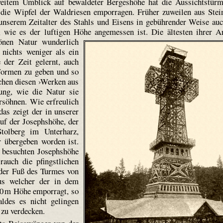
eitem Umblick auf bewaldeter Bergeshöhe hat die Aussichtstür
er die Wipfel der Waldriesen emporragen. Früher zuweilen aus Stei
unserem Zeitalter des Stahls und Eisens in gebührender Weise au
rk, wie es der luftigen Höhe angemessen ist.
Die ältesten ihrer A
önen Natur wunderlich
 nichts weniger als ein
der Zeit gelernt, auch
 Formen zu geben und so
chen diesen ›Werken aus
ng, wie die Natur sie
ersöhnen. Wie erfreulich
das zeigt der in unserer
uf der Josephs­höhe, der
olberg im Unterharz,
 übergeben worden ist.
besuchten Josephs­höhe
auch die pfingstlichen
t der Fuß des Turmes von
us welcher der in dem
40 m Höhe emporragt, so
ldes es nicht gelingen
 zu verdecken.