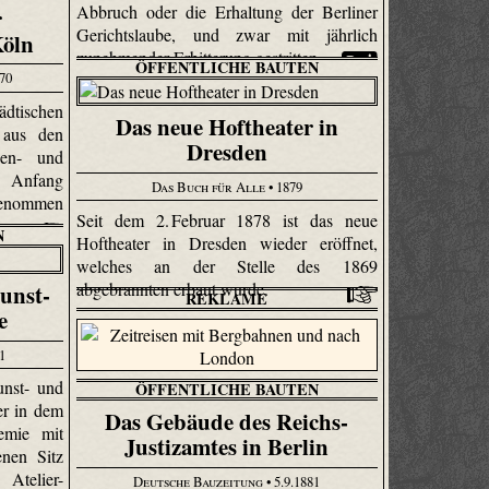
Abbruch oder die Erhaltung der Berliner
r
N
Gerichtslaube, und zwar mit jährlich
Köln
zunehmender Erbitterung gestritten.
ÖFFENTLICHE BAUTEN
870
densee
dtischen
Das neue Hoftheater in
70
 aus den
Dresden
on selbst
ien- und
rung des
m Anfang
Das Buch für Alle
• 1879
genommen
Seit dem 2. Februar 1878 ist das neue
N
Hoftheater in Dresden wieder eröffnet,
welches an der Stelle des 1869
abgebrannten erbaut wurde.
unst-
REKLAME
e
81
nst- und
ÖFFENTLICHE BAUTEN
er in dem
Das Gebäude des Reichs-
emie mit
Justizamtes in Berlin
enen Sitz
 Atelier-
Deutsche Bauzeitung
• 5.9.1881