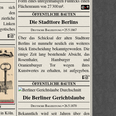
Form eines unregelmäßigen Fünfecks einen
Flächenraum von 27 300 m².
en sich
in den
ÖFFENTLICHE BAUTEN
erliche
Die Stadttore Berlins
r Linken
gotisches
Deutsche Bauzeitung
• 25.5.1867
Über das Schicksal der alten Stadttore
Berlins ist nunmehr neulich ein weiteres
Stück Entscheidung bekanntgeworden. Die
einige Zeit lang bestehende Absicht, das
Rosen­thaler, Hamburger und
Oranienburger Tor wegen ihres
Kunstwertes zu erhalten, ist aufgegeben.
ÖFFENTLICHE BAUTEN
Die Berliner Gerichtslaube
Deutsche Bauzeitung
• 26.5.1870
N
Bekanntlich wird seit Jahren über den