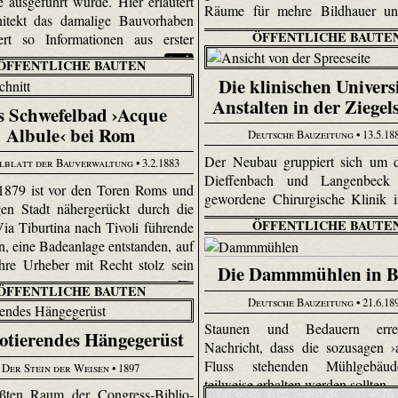
e ausgeführt wurde. Hier erläutert
Räume für mehre Bildhauer un
hitekt das damalige Bauvorhaben
ÖFFENTLICHE BAUTE
ert so Informationen aus erster
ÖFFENTLICHE BAUTEN
Die klinischen Universi
Anstalten in der Ziegel
s Schwefelbad ›Acque
Albule‹ bei Rom
Deutsche Bauzeitung
• 13.5.18
Der Neubau gruppiert sich um d
lblatt der Bauverwaltung
• 3.2.1883
Dieffenbach und Langenbeck
1879 ist vor den Toren Roms und
gewordene Chirurgische Klinik i
en Stadt nähergerückt durch die
ÖFFENTLICHE BAUTE
Via Tiburtina nach Tivoli führende
, eine Badeanlage entstanden, auf
hre Urheber mit Recht stolz sein
Die Dammmühlen in B
ÖFFENTLICHE BAUTEN
Deutsche Bauzeitung
• 21.6.18
Staunen und Bedauern erre
otierendes Hängegerüst
Nachricht, dass die sozusagen 
Fluss stehenden Mühlgebäu
Der Stein der Weisen
• 1897
teilweise erhalten werden sollten.
ßten Raum der Congress-Biblio­