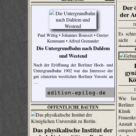
Der 
der A
D
Es schi
Paul Wittig • Johannes Bousset • Gustav
nicht 
Kemmann • Alfred Grenander
dominie
Die Untergrundbahn nach Dahlem
sondern
und Westend
Gartena
Nach der Eröffnung der Berliner Hoch- und
Umgege
Untergrundbahn 1902 war das Interesse der
gyn
untergeo
gut situierten westlichen Berliner Vororte an
denselben
Kö
…
Insel 
entziehe
Wie fas
Berline
ÖFFENTLICHE BAUTEN
Klini
Frauenkr
Anstalt
Das physikalische Institut der
entspre