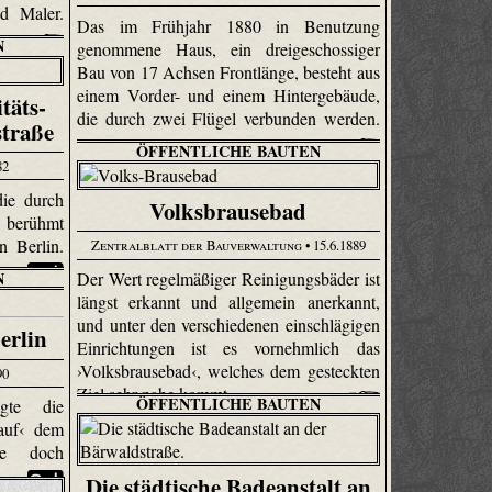
d Maler.
Das im Frühjahr 1880 in Benutzung
N
genommene Haus, ein dreigeschossiger
Bau von 17 Achsen Frontlänge, besteht aus
einem Vorder- und einem Hintergebäude,
täts-
die durch zwei Flügel verbunden werden.
straße
ÖFFENTLICHE BAUTEN
82
ie durch
Volksbrausebad
 berühmt
n Berlin.
Zentralblatt der Bauverwaltung
• 15.6.1889
N
Der Wert regelmäßiger Reinigungsbäder ist
längst erkannt und allgemein anerkannt,
und unter den verschiedenen einschlägigen
erlin
Einrichtungen ist es vornehmlich das
›Volksbrausebad‹, welches dem gesteckten
90
Ziel sehr nahe kommt.
ÖFFENTLICHE BAUTEN
gte die
›auf‹ dem
de doch
Die städtische Badeanstalt an