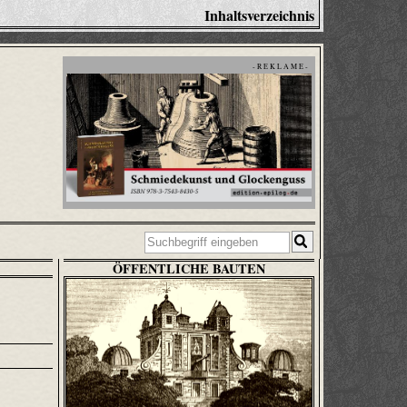
Inhaltsverzeichnis
- R E K L A M E -
ÖFFENTLICHE BAUTEN