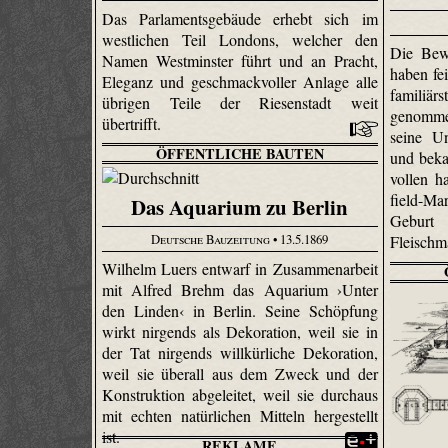
Das Parlamentsgebäude erhebt sich im
westlichen Teil Londons, welcher den
Die Bew
Namen Westminster führt und an Pracht,
haben fei
Eleganz und geschmackvoller Anlage alle
familiä
übrigen Teile der Riesenstadt weit
genomme
übertrifft.
seine Un
ÖFFENTLICHE BAUTEN
und beka
vollen h
field-Mar
Das Aquarium zu Berlin
Gebur
Deutsche Bauzeitung
• 13.5.1869
Fleischm
Wilhelm Luers entwarf in Zusammenarbeit
mit Alfred Brehm das Aquarium ›Unter
den Linden‹ in Berlin. Seine Schöpfung
wirkt nirgends als Dekoration, weil sie in
der Tat nirgends willkürliche Dekoration,
weil sie überall aus dem Zweck und der
Konstruktion abgeleitet, weil sie durchaus
mit echten natürlichen Mitteln hergestellt
ist.
REKLAME