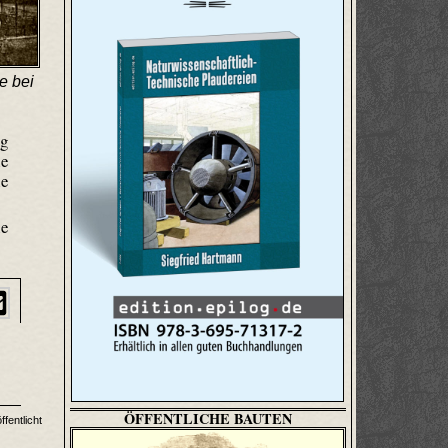
e bei
ig
ie
ie
ie
ÖFFENTLICHE BAUTEN
fentlicht