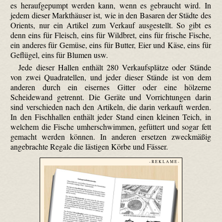
es herauf­gepumpt werden kann, wenn es gebraucht wird. In
jedem dieser Markthäuser ist, wie in den Basaren der Städte des
Orients, nur ein Artikel zum Verkauf ausgestellt. So gibt es
denn eins für Fleisch, eins für Wildbret, eins für frische Fische,
ein anderes für Gemüse, eins für Butter, Eier und Käse, eins für
Geflügel, eins für Blumen usw.
Jede dieser Hallen enthält 280 Verkaufsplätze oder Stände
von zwei Quadratellen, und jeder dieser Stände ist von dem
anderen durch ein eisernes Gitter oder eine hölzerne
Scheidewand getrennt. Die Geräte und Vorrichtungen darin
sind verschieden nach den Artikeln, die darin verkauft werden.
In den Fischhallen enthält jeder Stand einen kleinen Teich, in
welchem die Fische umher­schwimmen, gefüttert und sogar fett
gemacht werden können. In anderen ersetzen zweckmäßig
angebrachte Regale die lästigen Körbe und Fässer.
- R E K L A M E -