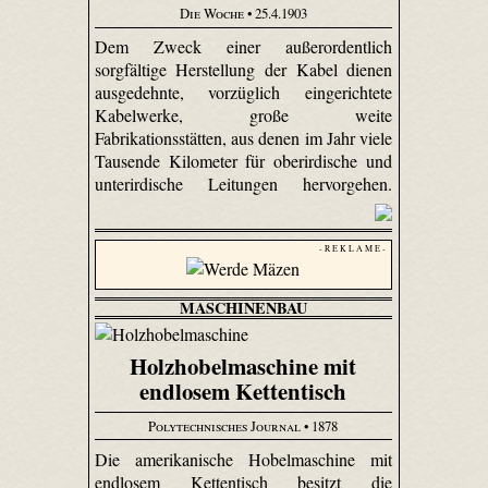
Die Woche
• 25.4.1903
Dem Zweck einer außerordentlich
sorgfältige Herstellung der Kabel dienen
ausgedehnte, vorzüglich eingerichtete
Kabelwerke, große weite
Fabrikationsstätten, aus denen im Jahr viele
Tausende Kilometer für oberirdische und
unterirdische Leitungen hervorgehen.
- R E K L A M E -
MASCHINENBAU
Holzhobelmaschine mit
endlosem Kettentisch
Polytechnisches Journal
• 1878
Die amerikanische Hobelmaschine mit
endlosem Kettentisch besitzt die