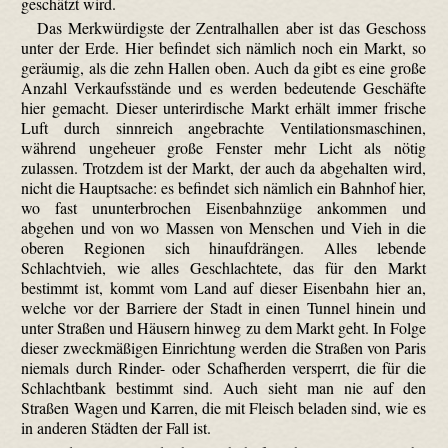
geschätzt wird.
Das Merkwürdigste der Zentralhallen aber ist das Geschoss
unter der Erde. Hier befindet sich nämlich noch ein Markt, so
geräumig, als die zehn Hallen oben. Auch da gibt es eine große
Anzahl Verkaufsstände und es werden bedeutende Geschäfte
hier gemacht. Dieser unterirdische Markt erhält immer frische
Luft durch sinnreich angebrachte Ventilations­maschinen,
während ungeheuer große Fenster mehr Licht als nötig
zulassen. Trotzdem ist der Markt, der auch da abgehalten wird,
nicht die Hauptsache: es befindet sich nämlich ein Bahnhof hier,
wo fast ununterbrochen Eisenbahnzüge ankommen und
abgehen und von wo Massen von Menschen und Vieh in die
oberen Regionen sich hinauf­drängen. Alles lebende
Schlachtvieh, wie alles Geschlachtete, das für den Markt
bestimmt ist, kommt vom Land auf dieser Eisenbahn hier an,
welche vor der Barriere der Stadt in einen Tunnel hinein und
unter Straßen und Häusern hinweg zu dem Markt geht. In Folge
dieser zweckmäßigen Einrichtung werden die Straßen von Paris
niemals durch Rinder- oder Schafherden versperrt, die für die
Schlachtbank bestimmt sind. Auch sieht man nie auf den
Straßen Wagen und Karren, die mit Fleisch beladen sind, wie es
in anderen Städten der Fall ist.