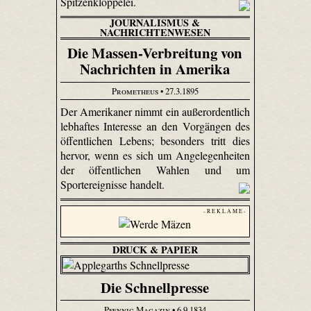
Spitzenklöppelei.
JOURNALISMUS &
NACHRICHTENWESEN
Die Massen-Verbreitung von
Nachrichten in Amerika
Prometheus
• 27.3.1895
Der Amerikaner nimmt ein außerordentlich
lebhaftes Interesse an den Vorgängen des
öffentlichen Lebens; besonders tritt dies
hervor, wenn es sich um Angelegenheiten
der öffentlichen Wahlen und um
Sportereignisse handelt.
- R E K L A M E -
DRUCK & PAPIER
Die Schnellpresse
Pfennig Magazin
• 6.9.1834