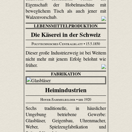
Eigenschaft der Hobelmaschine mit
beweglichem Tisch als auch jener mit
Walzenvorschub.
LEBENSMITTELPRODUKTION
Die Käserei in der Schweiz
Polytechnisches Centralblatt
• 15.5.1850
Dieser große Industriezweig ist bei Weitem
nicht mehr mit jenem Erfolg belohnt wie
früher.
FABRIKATION
Heimindustrien
Hoyer-Sammelbilder
• um 1920
Sechs traditionelle, in häuslicher
Umgebung betriebene Gewerbe:
Glasbläser, Geigenbau, Uhren­macher,
Weber, Spiel­zeug­fabri­kation und