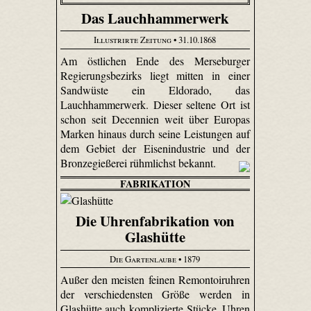
Das Lauchhammerwerk
Illustrirte Zeitung
• 31.10.1868
Am östlichen Ende des Merseburger
Regierungsbezirks liegt mitten in einer
Sandwüste ein Eldorado, das
Lauchhammerwerk. Dieser seltene Ort ist
schon seit Decennien weit über Europas
Marken hinaus durch seine Leistungen auf
dem Gebiet der Eisenindustrie und der
Bronzegießerei rühmlichst bekannt.
FABRIKATION
Die Uhrenfabrikation von
Glashütte
Die Gartenlaube
• 1879
Außer den meisten feinen Remontoir­uhren
der verschiedensten Größe werden in
Glashütte auch komplizierte Stücke, Uhren