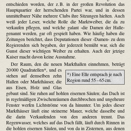
entschieden worden, der z. B. in der großen Revolution das
Hauptquartier der herrschenden Partei war, und in dessen
unmittelbarer Nähe mehrere Clubs ihre Sitzungen hielten. Auch
weiß jeder Leser, welche Rolle die Marktweiber, die da zu
verkaufen pflegen, und welche galant ›die Damen der Halle‹
genannt werden, gar oft gespielt haben. Wie häufig haben die
Zeitungen berichtet, dass Deputationen dieser ›Damen‹ zu dem
Regierenden sich begaben, der jederzeit bemüht war, sich die
Gunst dieser wichtigen Weiber zu erhalten. Auch der jetzige
Kaiser macht davon keine Ausnahme.
Der Raum, den die neuen Markthallen einnehmen, beträgt
20 000 Quadratellen*,
und es
*) Eine Elle entsprach je nach
stehen auf demselben zehn
Region rund 55 – 65 cm.
Hallen oder Markthäuser, die
aus Eisen, Holz und Glas
gebaut sind. Sie ruhen auf hohlen eisernen Säulen; das Dach ist
in regelmäßigen Zwischenräumen durchbrochen und ungeheure
Fenster werfen Lichtströme von da hinunter. Um jedes dieser
Markthäuser läuft eine steinerne Mauer, welche dasselbe und
die darin Verkaufenden von den anderen trennt. Das
Regenwasser, welches auf das Dach fällt, läuft durch Rinnen in
die hohlen eisernen Säulen, und von da in Zisternen, aus denen