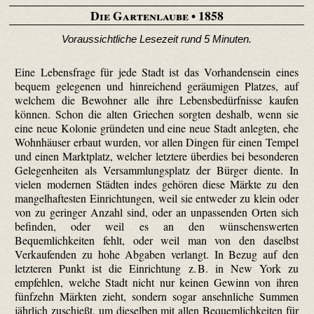
Die Gartenlaube
• 1858
Voraussichtliche Lesezeit rund 5 Minuten.
Eine Lebensfrage für jede Stadt ist das Vorhandensein eines
bequem gelegenen und hinreichend geräumigen Platzes, auf
welchem die Bewohner alle ihre Lebensbedürfnisse kaufen
können. Schon die alten Griechen sorgten deshalb, wenn sie
eine neue Kolonie gründeten und eine neue Stadt anlegten, ehe
Wohnhäuser erbaut wurden, vor allen Dingen für einen Tempel
und einen Marktplatz, welcher letztere überdies bei besonderen
Gelegenheiten als Versammlungsplatz der Bürger diente. In
vielen modernen Städten indes gehören diese Märkte zu den
mangel­haftesten Einrichtungen, weil sie entweder zu klein oder
von zu geringer Anzahl sind, oder an unpassenden Orten sich
befinden, oder weil es an den wünschenswerten
Bequemlichkeiten fehlt, oder weil man von den daselbst
Verkaufenden zu hohe Abgaben verlangt. In Bezug auf den
letzteren Punkt ist die Einrichtung z. B. in New York zu
empfehlen, welche Stadt nicht nur keinen Gewinn von ihren
fünfzehn Märkten zieht, sondern sogar ansehnliche Summen
jährlich zuschießt, um dieselben mit allen Bequemlichkeiten für