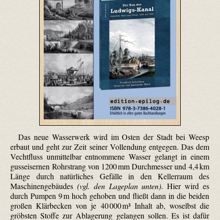
Das neue Wasserwerk wird im Osten der Stadt bei Weesp
erbaut und geht zur Zeit seiner Vollendung entgegen. Das dem
Vecht­fluss unmittelbar entnommene Wasser gelangt in einem
gusseisernen Rohrstrang von 1200 mm Durchmesser und 4,4 km
Länge durch natürliches Gefälle in den Kellerraum des
Maschinengebäudes
(vgl. den Lageplan unten)
. Hier wird es
durch Pumpen 9 m hoch gehoben und fließt dann in die beiden
großen Klärbecken von je 40 000 m³ Inhalt ab, woselbst die
gröbsten Stoffe zur Ablagerung gelangen sollen. Es ist dafür