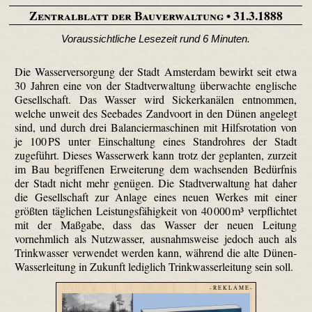
Zentralblatt der Bauverwaltung
• 31.3.1888
Voraussichtliche Lesezeit rund 6 Minuten.
Die Wasserversorgung der Stadt Amsterdam bewirkt seit etwa
30 Jahren eine von der Stadtverwaltung überwachte englische
Gesellschaft. Das Wasser wird Sicker­kanälen entnommen,
welche unweit des Seebades Zandvoort in den Dünen angelegt
sind, und durch drei Balancier­maschinen mit Hilfsrotation von
je 100 PS unter Einschaltung eines Standrohres der Stadt
zugeführt. Dieses Wasserwerk kann trotz der geplanten, zurzeit
im Bau begriffenen Erweiterung dem wachsenden Bedürfnis
der Stadt nicht mehr genügen. Die Stadtverwaltung hat daher
die Gesellschaft zur Anlage eines neuen Werkes mit einer
größten täglichen Leistungsfähigkeit von 40 000 m³ verpflichtet
mit der Maßgabe, dass das Wasser der neuen Leitung
vornehmlich als Nutzwasser, ausnahmsweise jedoch auch als
Trinkwasser verwendet werden kann, während die alte Dünen-
Wasserleitung in Zukunft lediglich Trinkwasserleitung sein soll.
- R E K L A M E -