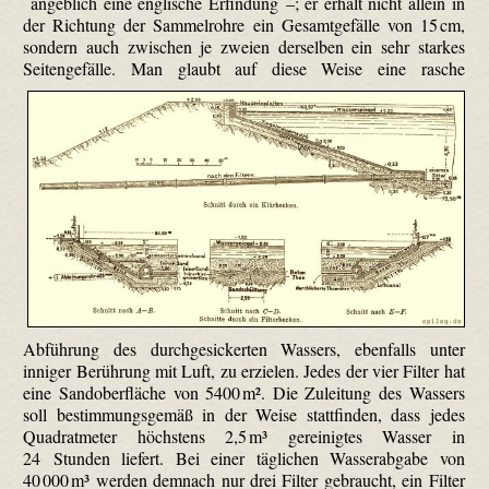
angeblich eine englische Erfindung –; er erhält nicht allein in
der Richtung der Sammelrohre ein Gesamtgefälle von 15 cm,
sondern auch zwischen je zweien derselben ein sehr starkes
Seitengefälle.
Man glaubt auf diese Weise eine rasche
Abführung des durchgesickerten Wassers, ebenfalls unter
inniger Berührung mit Luft, zu erzielen. Jedes der vier Filter hat
eine Sandoberfläche von 5400 m². Die Zuleitung des Wassers
soll bestimmungsgemäß in der Weise stattfinden, dass jedes
Quadratmeter höchstens 2,5 m³ gereinigtes Wasser in
24 Stunden liefert. Bei einer täglichen Wasserabgabe von
40 000 m³ werden demnach nur drei Filter gebraucht, ein Filter