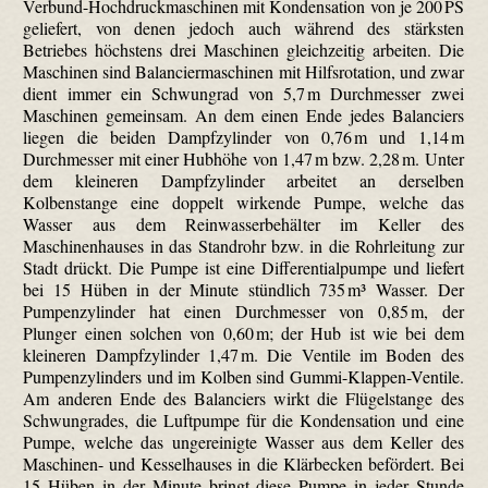
Verbund-Hochdruckmaschinen mit Kondensation von je 200 PS
geliefert, von denen jedoch auch während des stärksten
Betriebes höchstens drei Maschinen gleichzeitig arbeiten. Die
Maschinen sind Balancier­maschinen mit Hilfsrotation, und zwar
dient immer ein Schwungrad von 5,7 m Durchmesser zwei
Maschinen gemeinsam. An dem einen Ende jedes Balanciers
liegen die beiden Dampfzylinder von 0,76 m und 1,14 m
Durchmesser mit einer Hubhöhe von 1,47 m bzw. 2,28 m. Unter
dem kleineren Dampfzylinder arbeitet an derselben
Kolbenstange eine doppelt wirkende Pumpe, welche das
Wasser aus dem Reinwasserbehälter im Keller des
Maschinenhauses in das Standrohr bzw. in die Rohrleitung zur
Stadt drückt. Die Pumpe ist eine Differentialpumpe und liefert
bei 15 Hüben in der Minute stündlich 735 m³ Wasser. Der
Pumpenzylinder hat einen Durchmesser von 0,85 m, der
Plunger einen solchen von 0,60 m; der Hub ist wie bei dem
kleineren Dampfzylinder 1,47 m. Die Ventile im Boden des
Pumpenzylinders und im Kolben sind Gummi-Klappen-Ventile.
Am anderen Ende des Balanciers wirkt die Flügelstange des
Schwungrades, die Luftpumpe für die Kondensation und eine
Pumpe, welche das ungereinigte Wasser aus dem Keller des
Maschinen- und Kesselhauses in die Klärbecken befördert. Bei
15 Hüben in der Minute bringt diese Pumpe in jeder Stunde