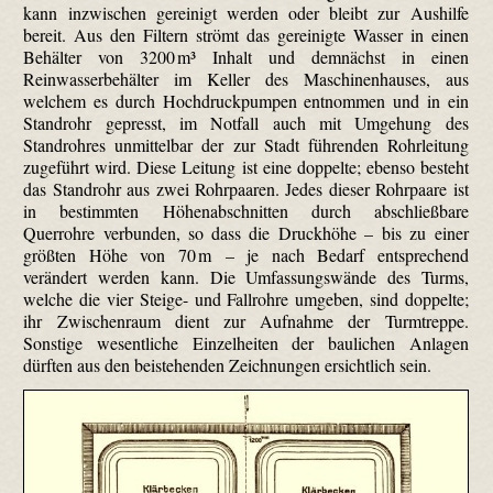
kann inzwischen gereinigt werden oder bleibt zur Aushilfe
bereit. Aus den Filtern strömt das gereinigte Wasser in einen
Behälter von 3200 m³ Inhalt und demnächst in einen
Reinwasserbehälter im Keller des Maschinenhauses, aus
welchem es durch Hochdruckpumpen entnommen und in ein
Standrohr gepresst, im Notfall auch mit Umgehung des
Standrohres unmittelbar der zur Stadt führenden Rohrleitung
zugeführt wird. Diese Leitung ist eine doppelte; ebenso besteht
das Standrohr aus zwei Rohrpaaren. Jedes dieser Rohrpaare ist
in bestimmten Höhenabschnitten durch abschließbare
Querrohre verbunden, so dass die Druckhöhe – bis zu einer
größten Höhe von 70 m – je nach Bedarf entsprechend
verändert werden kann. Die Umfassungswände des Turms,
welche die vier Steige- und Fallrohre umgeben, sind doppelte;
ihr Zwischenraum dient zur Aufnahme der Turmtreppe.
Sonstige wesentliche Einzelheiten der baulichen Anlagen
dürften aus den beistehenden Zeichnungen ersichtlich sein.