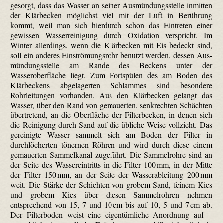
gesorgt, dass das Wasser an seiner Aus­mündungs­stelle inmitten
der Klärbecken möglichst viel mit der Luft in Berührung
kommt, weil man sich hierdurch schon das Eintreten einer
gewissen Wasserreinigung durch Oxidation verspricht. Im
Winter allerdings, wenn die Klärbecken mit Eis bedeckt sind,
soll ein anderes Ein­strömungs­rohr benutzt werden, dessen Aus­
mündungs­stelle am Rande des Beckens unter der
Wasseroberfläche liegt. Zum Fortspülen des am Boden des
Klärbeckens abgelagerten Schlammes sind besondere
Rohrleitungen vorhanden. Aus den Klärbecken gelangt das
Wasser, über den Rand von gemauerten, senkrechten Schächten
übertretend, an die Oberfläche der Filterbecken, in denen sich
die Reinigung durch Sand auf die übliche Weise vollzieht. Das
gereinigte Wasser sammelt sich am Boden der Filter in
durchlöcherten tönernen Röhren und wird durch diese einem
gemauerten Sammelkanal zugeführt. Die Sammelrohre sind an
der Seite des Wassereintritts in die Filter 100 mm, in der Mitte
der Filter 150 mm, an der Seite der Wasserableitung 200 mm
weit. Die Stärke der Schichten von grobem Sand, feinem Kies
und grobem Kies über diesen Sammelrohren nehmen
entsprechend von 15, 7 und 10 cm bis auf 10, 5 und 7 cm ab.
Der Filterboden weist eine eigentümliche Anordnung auf –