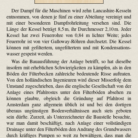
Der Dampf für die Maschinen wird zehn Lanca­shire-Kesseln
entnommen, von denen je fünf zu einer Abteilung vereinigt und
mit einer besonderen Dampfrohrleitung versehen sind. Die
Länge der Kessel beträgt 8,5 m, ihr Durchmesser 2,10 m. Jeder
Kessel hat zwei Feuerrohre von 0,84 m lichter Weite; jedes
Feuerrohr ist von vier Galloway-Röhren durchsetzt. Die Kessel
können mit gefiltertem, ungefiltertem und mit Konden­sations­
wasser gespeist werden.
Was die Bauausführung der Anlage betrifft, so hat dieselbe
insofern mit erheblichen Schwierigkeiten zu kämpfen, als in den
Böden der Filterbecken zahlreiche bedeutende Risse auftraten.
Von den holländischen Ingenieuren wird dieser Misserfolg dem
Umstand zugeschrieben, dass die englische Gesellschaft von der
Anlage eines Pfahlrostes unter den Filterböden absehen zu
können glaubte, obgleich die Gründung auf Pfahlrost in
Amsterdam ganz allgemein üblich ist und bei den dortigen
überaus ungünstigen Bodenverhältnissen auch stets geboten
sein dürfte. Zurzeit, als Unterzeichneter die Baustelle besuchte,
war man damit beschäftigt, nach Anlage einer vollständigen
Drainage unter den Filterböden den Andrang des Grundwassers
durch kräftiges Pumpen so weit zu bewältigen, dass man die