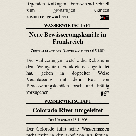
liegenden Anfängen überraschend schnell
zum großartigen Ganzen
zusammengewachsen.
WASSERWIRTSCHAFT
Neue Bewässerungskanäle in
Frankreich
Zentralblatt der Bauverwaltung
• 6.5.1882
Die Verheerungen, welche die Reblaus in
den Weingärten Frankreichs angerichtet
hat, geben in doppelter Weise
Veranlassung, mit dem Bau von
Bewässerungskanälen rasch und kräftig
vorzugehen.
WASSERWIRTSCHAFT
Colorado River umgeleitet
Die Umschau
• 18.1.1908
Der Colorado führt seine Wassermassen
nicht mehr in den Golf von Kalifornien.