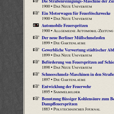
Die Straßenreinigungs-Maschine der Zu
1900 •
Das Neue Universum
Ein Motorwagen für Feuerlöschzwecke
1900 •
Das Neue Universum
Automobile Feuerspritzen
1900 •
Allgemeine Automobil-Zeitung
Der neue Berliner Müllschmelzofen
1899 •
Die Gartenlaube
Gewerbliche Verwertung städtischer Abf
1899 •
Das Neue Universum
Beförderung von Feuerspritzen auf Schie
1898 •
Das Neue Universum
Schneeschmelz-Maschinen in den Straß
1897 •
Die Gartenlaube
Entwicklung der Feuerwehr
1895 •
Sammelbilder
Benutzung flüssiger Kohlensäure zum Be
Dampffeuerspritzen
1883 •
Polytechnisches Journal