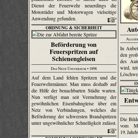
Dienst der Feuerwehr neuerdings die
Motorräder und Motorwagen vielseitige
Anwendung gefunden.
ORDNUNG & SICHERHEIT
Aut
Allgem
Beförderung von
In Anbet
Feuerspritzen auf
den groß
Schienengleisen
des Auto
wird, tr
Das Neue Universum
• 1898
Löschwes
Auf dem Land fehlen Spritzen und die
O
Feuerwehrmänner. Man muss deshalb auf
die Hilfe der benachbarten Städte warten.
Nun verfügt man seit Vermehrung der
Entw
gewöhnlichen Eisenbahngleise über ein
Netz von Verbindungen, welches die
Beförderung der schwersten Brandspritzen
Die Bild
unter ungewöhnlicher Schnelligkeit zulässt.
vom Mi
19. Jahr