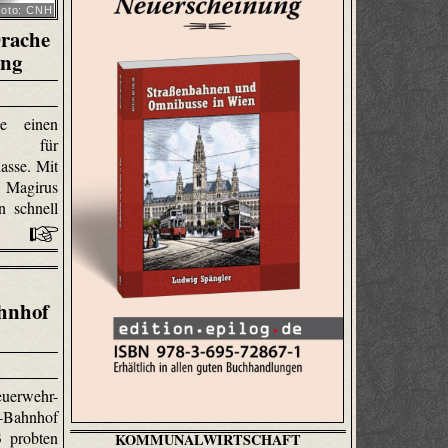
oto: CNH
Drache
ung
e einen
f für
asse. Mit
 Magirus
n schnell
hnhof
euerwehr-
ahnhof
3 probten
KOMMUNALWIRTSCHAFT