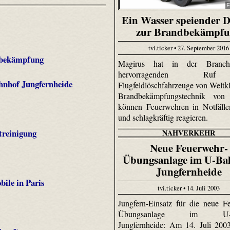
F
Ein Wasser speiender 
zur Brandbekämpf
tvi.ticker • 27. September 2016
dbekämpfung
Magirus hat in der Branch
hervorragenden Ru
nhof Jungfernheide
Flugfeldlöschfahrzeuge von Weltkl
Brandbekämpfungstechnik von
können Feuerwehren in Notfälle
und schlagkräftig reagieren.
treinigung
NAHVERKEHR
Neue Feuerwehr-
Übungsanlage im U-Ba
Jungfernheide
ile in Paris
tvi.ticker • 14. Juli 2003
Jungfern-Einsatz für die neue F
Übungsanlage im U-B
Jungfernheide: Am 14. Juli 200