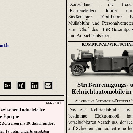
Deutschland – die Treue
›Karriereleiter‹ führte i
Straßenfeger, Kraftfahrer 
Müllabfuhr und Personalvertrete
zum Chef des BSR-Gesamtperso
und Aufsichtsratsvize.
KOMMUNALWIRTSCHA
orth
Straßenreinigungs- 
Kehrichtautomobile in 
Allgemeine Automobil-Zeitung
• 2
- R E K L A M E -
zwischen Industrieller
Das zur Kehrichtabfuhr aus
bestimmte Elektromobil ha
le Époque
verschiebbaren Verschluss, der Dec
 Zeitreisen ins 19. Jahrhundert
auf Schienen und sichert eine he
es 18. Jahrhunderts ersetzten