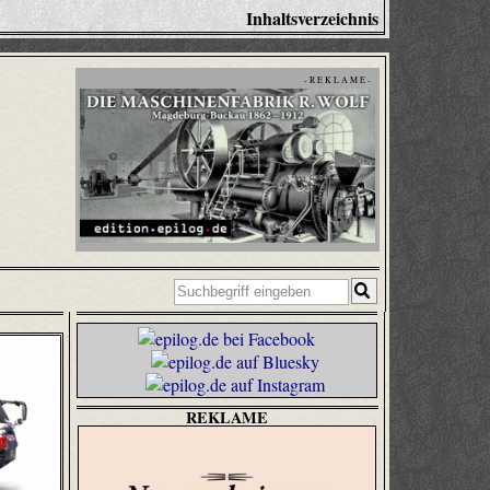
Inhaltsverzeichnis
- R E K L A M E -
REKLAME