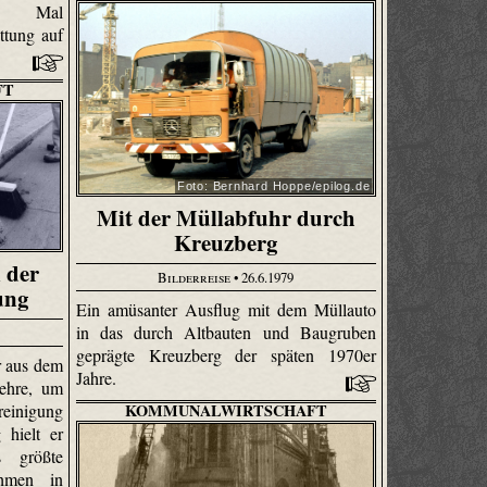
te Mal
ttung auf
FT
Foto: Bernhard Hoppe/epilog.de
Mit der Müllabfuhr durch
Kreuzberg
 der
Bilderreise
• 26.6.1979
ung
Ein amüsanter Ausflug mit dem Müllauto
in das durch Altbauten und Baugruben
geprägte Kreuzberg der späten 1970er
r aus dem
Jahre.
ehre, um
KOMMUNALWIRTSCHAFT
reinigung
 hielt er
 größte
ehmen in