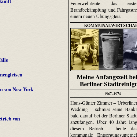
kunft
Feuerwehrleute das ers
Brandbekämpfung und Fahrgastre
einem neuen Übungsgleis.
KOMMUNALWIRTSCHA
älle
nengleisen
Meine Anfangszeit bei
Berliner Stadtreinig
en von New York
1967–1974
Hans-Günter Zimmer – Urberline
Wedding – schmiss seine Bankl
bald darauf bei der Berliner Stadt
trieb von
anzufangen. Über 40 Jahre lang
diesem Betrieb – heute das
kommunale Entsorgungsuntern