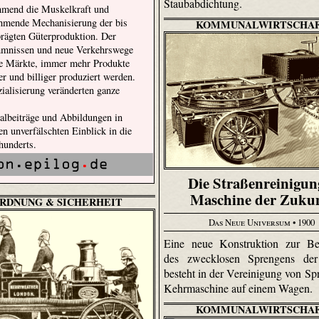
Staubabdichtung.
mend die Muskelkraft und
ehmende Mechanisierung der bis
KOMMUNALWIRTSCHA
rägten Güterproduktion. Der
mnissen und neue Verkehrswege
le Märkte, immer mehr Produkte
r und billiger produziert werden.
ialisierung veränderten ganze
nalbeiträge und Abbildungen in
n unverfälschten Einblick in die
hunderts.
Die Straßenreinigun
Maschine der Zuku
RDNUNG & SICHERHEIT
Das Neue Universum
• 1900
Eine neue Konstruktion zur Bes
des zwecklosen Sprengens der
besteht in der Vereinigung von Sp
Kehrmaschine auf einem Wagen.
KOMMUNALWIRTSCHA