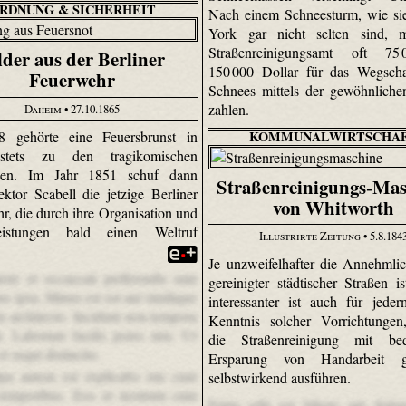
RDNUNG & SICHERHEIT
Nach einem Schneesturm, wie si
York gar nicht selten sind, 
Straßenreinigungsamt oft 75
lder aus der Berliner
150 000 Dollar für das Wegscha
Feuerwehr
Schnees mittels der gewöhnlich
zahlen.
Daheim
• 27.10.1865
8 gehörte eine Feuersbrunst in
KOMMUNALWIRTSCHA
stets zu den tragikomischen
ssen. Im Jahr 1851 schuf dann
Straßenreinigungs-Mas
ektor Scabell die jetzige Berliner
von Whitworth
r, die durch ihre Organisation und
istungen bald einen Weltruf
Illustrirte Zeitung
• 5.8.184
.
Je unzweifelhafter die Annehmlic
tore et occaecati perferendis sunt
gereinigter städtischer Straßen i
s ipsa. Minus est est aut similique
interessanter ist auch für jede
m architecto. Incidunt non tempora
Kenntnis solcher Vorrichtungen
n. Laborum facilis porro nisi. Ut
die Straßenreinigung mit bed
t sequi distinctio.
Ersparung von Handarbeit g
pa autem est explicabo iste cum
selbstwirkend ausführen.
 temporibus. Eos et nostrum cum
Enim odit est labore aut dolor