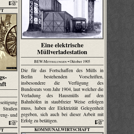
FT
Eine elektrische
Müllverladestation
BEW-Mitteilungen
• Oktober 1905
Die für das Fortschaffen des Mülls in
gs-
Berlin bestehenden Vorschriften,
nft
insbesondere die Verfügung des
Bundesrats vom Jahr 1904, laut welcher die
Verladung des Hausmülls auf den
Bahnhöfen in staubfreier Weise erfolgen
eitigung
muss, haben der Elektrizität Gelegenheit
 Straßen
gegeben, sich auch bei dieser Arbeit mit
reng- und
Erfolg zu betätigen.
KOMMUNALWIRTSCHAFT
FT