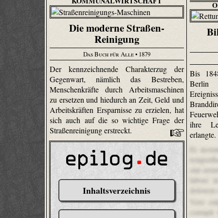
KOMMUNALWIRTSCHAFT
O
Die moderne Straßen-
Bi
Reinigung
Das Buch für Alle
• 1879
Der kennzeichnende Charakterzug der
Bis 184
Gegenwart, nämlich das Bestreben,
Berlin 
Menschenkräfte durch Arbeitsmaschinen
Ereigni
zu ersetzen und hiedurch an Zeit, Geld und
Branddir
Arbeitskräften Ersparnisse zu erzielen, hat
Feuerweh
sich auch auf die so wichtige Frage der
ihre Le
Straßenreinigung erstreckt.
erlangte
Et inven
temporibu
sint reru
labore i
Inhaltsverzeichnis
dolorem e
Vero cul
corrupti