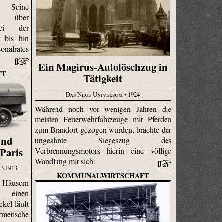
. Seine
hn über
bei der
r bis hin
nalrates
Ein Magirus-Autolöschzug in
FT
Tätigkeit
Das Neue Universum
• 1924
Während noch vor wenigen Jahren die
meisten Feuerwehrfahrzeuge mit Pferden
zum Brandort gezogen wurden, brachte der
und
ungeahnte Siegeszug des
Paris
Verbrennungsmotors hierin eine völlige
Wandlung mit sich.
.3.1913
KOMMUNALWIRTSCHAFT
 Häusern
t einen
kel läuft
rmetische