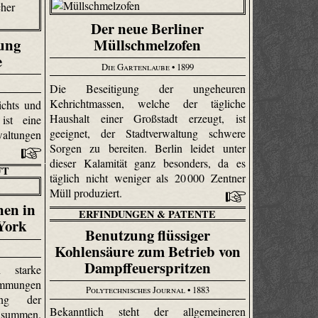
Der neue Berliner
Müllschmelzofen
ung
e
Die Gartenlaube
• 1899
Die Beseitigung der ungeheuren
Kehrichtmassen, welche der tägliche
ichts und
Haushalt einer Großstadt erzeugt, ist
ist eine
geeignet, der Stadtverwaltung schwere
waltungen
Sorgen zu bereiten. Berlin leidet unter
dieser Kalamität ganz besonders, da es
FT
täglich nicht weniger als 20 000 Zentner
Müll produziert.
nen in
ERFINDUNGEN & PATENTE
York
Benutzung flüssiger
Kohlensäure zum Betrieb von
Dampffeuerspritzen
 starke
emmungen
Polytechnisches Journal
• 1883
ung der
Bekanntlich steht der allgemeineren
nsummen.