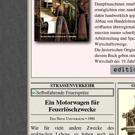
Dampfmaschinen zuneh
ermöglichten eine zun
dahin handwerklich gep
Abbau von Handelshem
eröffneten überregiona
mussten immer schnelle
Arbeitsteilung und Spez
Wirtschaftszweige.
Die historischen Origi
diesem Buch geben eine
Wirtschaft des 19. Jahr
STRASSENVERKEHR
O
Ein Motorwagen für
Feuerlöschzwecke
Das Neue Universum
• 1900
Wie für viele andere Zwecke des
praktischen Lebens, so haben auch im