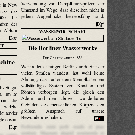
Verwendung von Dampffeuerspritzen der
e in New
Umstand im Wege, dass dieselben nicht in
muss das
jedem Augenblicke betriebsfähig sind.
 000 bis
ffen des
en Abfuhr
WASSERWIRTSCHAFT
FT
Die Berliner Wasserwerke
Die Gartenlaube
• 1858
chine
Wer in dem heutigen Berlin durch eine der
vielen Straßen wandert, hat wohl keine
3
Ahnung, dass unter dem Steinpflaster ein
vollständiges System von Kanälen und
hkeit gut
Röhren verborgen liegt, die gleich den
st, um so
Adern und den übrigen wunderbaren
rmann die
Gebilden des menschlichen Körpers den
, welche
größten Anspruch auf unsere
eutender
Bewunderung haben.
leichsam
Perferendis enim perfe rendis et prae
sentium. Magnam aliquid assumenda et
es conse