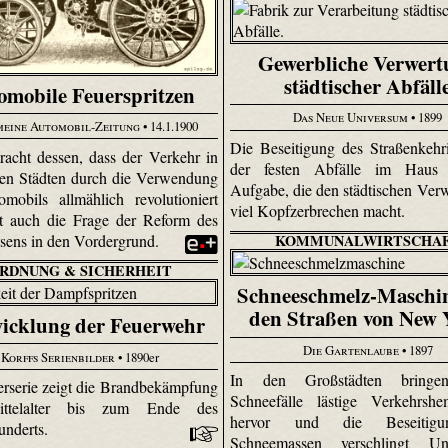
Gewerbliche Verwert
städtischer Abfäll
omobile Feuerspritzen
Das Neue Universum
• 1899
eine Automobil-Zeitung
• 14.1.1900
Die Beseitigung des Straßen­kehr
racht dessen, dass der Verkehr in
der festen Abfälle im Haus 
en Städten durch die Verwendung
Aufgabe, die den städtischen Ver
mobils allmählich revolutioniert
viel Kopfzerbrechen macht.
itt auch die Frage der Reform des
ens in den Vordergrund.
KOMMUNALWIRTSCHA
RDNUNG & SICHERHEIT
Schneeschmelz-Maschi
den Straßen von New 
icklung der Feuerwehr
Die Gartenlaube
• 1897
Korffs Serienbilder
• 1890er
In den Großstädten bringen
erserie zeigt die Brandbekämpfung
Schneefälle lästige Verkehrsh
ttelalter bis zum Ende des
hervor und die Beseitig
hunderts.
Schneemassen verschlingt U