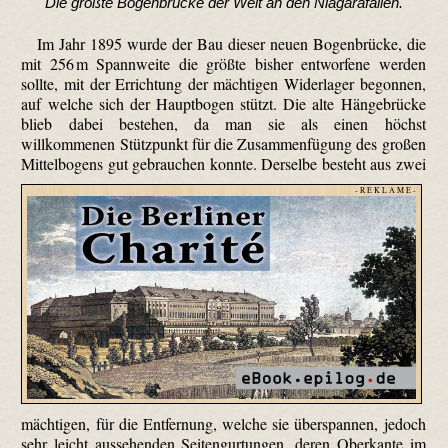
Die größte Bogenbrücke der Welt an den Niagarafällen.
Im Jahr 1895 wurde der Bau dieser neuen Bogenbrücke, die
mit 256 m Spannweite die größte bisher entworfene werden
sollte, mit der Errichtung der mächtigen Widerlager begonnen,
auf welche sich der Hauptbogen stützt. Die alte Hängebrücke
blieb dabei bestehen, da man sie als einen höchst
willkommenen Stützpunkt für die Zusammenfügung des großen
Mittelbogens gut gebrauchen konnte.
Derselbe besteht aus zwei
- R E K L A M E -
mächtigen, für die Entfernung, welche sie überspannen, jedoch
sehr leicht aussehenden Seiten­gurtungen, deren Oberkante im