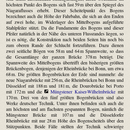
höchsten Punkt des Bogens sich fast 59 m über den Spiegel des
Niagara­flusses erhebt. Dieser Scheitelpunkt des Bogens
bezeichnet auch die Höhe der Fahrbahn, die sich an den Enden
auf zwei hohe, im Widerlager des Mittelbogens aufgeführte
Stahlpfeiler stützt. Da die Fundamente des Bogens und dieser
Pfeiler natürlich in der Nähe des unteren Flussrandes liegen, so
ist es nötig, die Konstruktion nach beiden Seiten hin noch bis
zum oberen Rande der Schlucht fortzuführen. Dazu dienen
zwei seitliche Bögen von 58 m und 64 m Spannweite, so dass
die Gesamtlänge der ganzen Brücke 378 m beträgt. Die
Spannweite des Mittelbogens übertrifft den bisherigen größten
Brückenbogen, denjenigen der Rheinbrücke bei Bonn, um etwa
68 m. Die größten Bogenbrücken der Erde sind nunmehr: die
neue Niagara­brücke mit 256 m, die Rheinbrücken bei Bonn und
Düsseldorf mit 188 m und 181 m, die Dourobrücke bei Porto
mit 172 m und die
Müngstener Kaiser-Wilhelmbrücke
mit
170 m. Drei von den fünf größten Bogenbrücken sind also
Werke deutscher Technik. Unter ihnen befinden sich auch die
am höchsten und am flachsten gespannten Bogen, nämlich die
Müngstener Brücke mit 107 m und die Düsseldorfer
Rheinbrücke mit nur 28 m Höhe des Bogenscheitels über den
Stützpunkten. Beide Fälle stellten der Technik schwierige