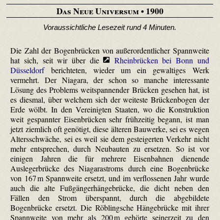
Das Neue Universum
• 1900
Voraussichtliche Lesezeit rund 4 Minuten.
Die Zahl der Bogenbrücken von außerordentlicher Spannweite
hat sich, seit wir über die
Rheinbrücken bei Bonn und
Düsseldorf
berichteten, wieder um ein gewaltiges Werk
vermehrt. Der Niagara, der schon so manche interessante
Lösung des Problems weit­spannen­der Brücken gesehen hat, ist
es diesmal, über welchem sich der weiteste Brückenbogen der
Erde wölbt. In den Vereinigten Staaten, wo die Konstruktion
weit gespannter Eisenbrücken sehr frühzeitig begann, ist man
jetzt ziemlich oft genötigt, diese älteren Bauwerke, sei es wegen
Altersschwäche, sei es weil sie dem gesteigerten Verkehr nicht
mehr entsprechen, durch Neubauten zu ersetzen. So ist vor
einigen Jahren die für mehrere Eisenbahnen dienende
Auslegerbrücke des Niagara­stroms durch eine Bogenbrücke
von 167 m Spannweite ersetzt, und im verflossenen Jahr wurde
auch die alte Fußgänger­hänge­brücke, die dicht neben den
Fällen den Strom überspannt, durch die abgebildete
Bogenbrücke ersetzt. Die Röbling­sche Hängebrücke mit ihrer
Spannweite von mehr als 200 m gehörte seinerzeit zu den