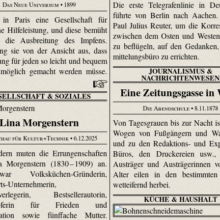
Die erste Telegrafenlinie in De
Das Neue Universum
• 1899
führte von Berlin nach Aachen
 in Paris eine Gesellschaft für
Paul Julius Reuter, um die Korr
he Hilfeleistung, und diese bemüht
zwischen dem Osten und Westen
 die Ausbreitung des Impfens.
zu beflügeln, auf den Gedanken,
ng sie von der Ansicht aus, dass
mittelungs­büro zu errichten.
ung für jeden so leicht und bequem
 möglich gemacht werden müsse.
JOURNALISMUS &
NACHRICHTENWESEN
Eine Zeitungsgasse in
SELLSCHAFT & SOZIALES
Die Abendschule
• 8.11.1878
Lina Morgenstern
Von Tagesgrauen bis zur Nacht ist
Wogen von Fußgängern und W
chau für Kultur+Technik
• 6.12.2025
und zu den Redaktions- und Exp
ern muten die Errungenschaften
Büros, den Druckereien usw.,
a Morgenstern (1830 – 1909) an.
Austräger und Austrägerinnen v
r Volks­küchen-Gründerin,
Alter eilen in den bestimmten
ts-Unter­nehmerin,
wetteifernd herbei.
sverlegerin, Bestsellerautorin,
KÜCHE & HAUSHALT
mpferin für Frieden und
ation sowie fünffache Mutter.