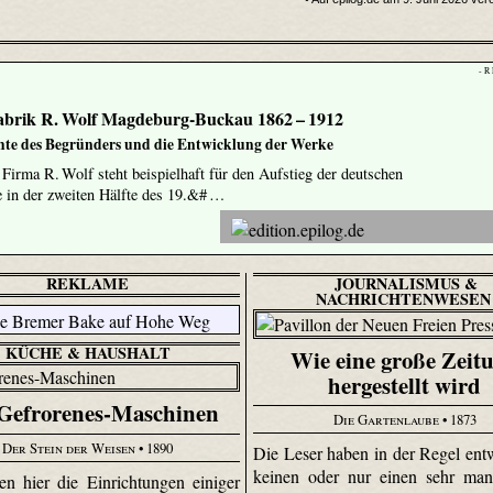
- R
abrik R. Wolf Magdeburg-Buckau 1862 – 1912
hte des Begründers und die Entwicklung der Werke
 Firma R. Wolf steht beispielhaft für den Aufstieg der deutschen
 in der zweiten Hälfte des 19.&# …
REKLAME
JOURNALISMUS &
NACHRICHTENWESEN
KÜCHE & HAUSHALT
Wie eine große Zeit
hergestellt wird
 Gefrorenes-Maschinen
Die Gartenlaube
• 1873
Der Stein der Weisen
• 1890
Die Leser haben in der Regel ent
keinen oder nur einen sehr man
en hier die Einrichtungen einiger