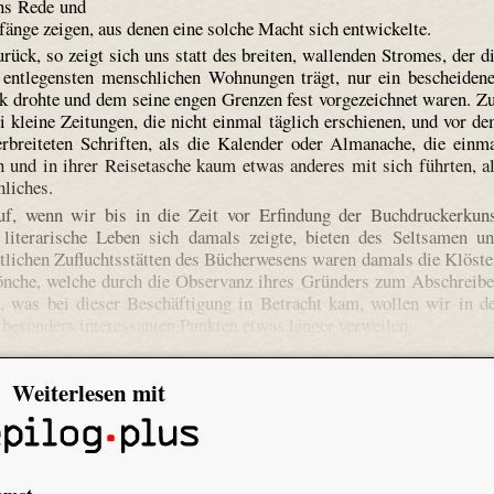
uns Rede und
änge zeigen, aus denen eine solche Macht sich entwickelte.
rück, so zeigt sich uns statt des breiten, wallenden Stromes, der d
e entlegensten menschlichen Wohnungen trägt, nur ein bescheiden
 drohte und dem seine engen Grenzen fest vorgezeichnet waren. Z
i kleine Zeitungen, die nicht einmal täglich erschienen, und vor d
erbreiteten Schriften, als die Kalender oder Almanache, die einm
n und in ihrer Reisetasche kaum etwas anderes mit sich führten, a
liches.
auf, wenn wir bis in die Zeit vor Erfindung der Buchdruckerkun
 literarische Leben sich damals zeigte, bieten des Seltsamen u
ntlichen Zufluchtsstätten des Bücherwesens waren damals die Klöste
önche, welche durch die Observanz ihres Gründers zum Abschreib
, was bei dieser Beschäftigung in Betracht kam, wollen wir in d
 besonders interessanten Punkten etwas länger verweilen.
Weiterlesen mit