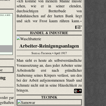
»Ich komme von meinem Manne musste
sehen, wie er in seiner elenden,
durchsichtigen Bretterbude von
Bahnhäuschen auf der harten Bank liegt
 E K L A M E -
und sich vor Frost kaum rühren kann.«
HANDEL & INDUSTRIE
Arbeiter-Reinigungsanlagen
Sozial-Technik
• April 1917
Man sieht es heute als selbstverständliche
Voraussetzung an, dass jeder Arbeiter seine
Arbeitsstelle erst nach gründlicher
Säuberung seines Körpers verlässt, um den
ung
bei der Arbeit aufgenommenen Staub und
Schmutz nicht mit in seine Häuslichkeit zu
bringen.
TECHNIK
weder gar
gelhaften