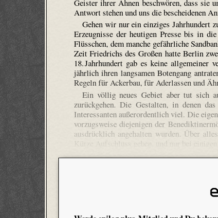
Geister ihrer Ahnen beschwören, dass sie 
Antwort stehen und uns die bescheidenen Anf
Gehen wir nur ein einziges Jahrhundert zu
Erzeugnisse der heutigen Presse bis in di
Flüsschen, dem manche gefährliche Sandbank
Zeit Friedrichs des Großen hatte Berlin zwe
18. Jahrhundert gab es keine allgemeiner v
jährlich ihren langsamen Botengang antrate
Regeln für Ackerbau, für Aderlassen und Ähn
Ein völlig neues Gebiet aber tut sich 
zurückgehen. Die Gestalten, in denen das
Interessanten außerordentlich viel. Die eige
vorzugsweise diejenigen der Benediktinerm
ausdrücklich angehalten wurden. Über alles
Kürze Aufschluss geben, und nur bei einigen