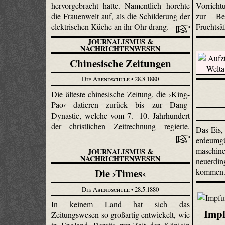
Vorricht
hervorgebracht hatte. Namentlich horchte
zur Be
die Frauenwelt auf, als die Schilderung der
Fruchtsä
elektrischen Küche an ihr Ohr drang.
JOURNALISMUS &
NACHRICHTENWESEN
Chinesische Zeitungen
Die Abendschule
• 28.8.1880
Die älteste chinesische Zeitung, die ›King-
Pao‹ datieren zurück bis zur Dang-
Dynastie, welche vom 7. – 10. Jahrhundert
der christlichen Zeitrechnung regierte.
Das Eis, 
erdeum
maschin
JOURNALISMUS &
NACHRICHTENWESEN
neuerd
Die ›Times‹
kommen
Die Abendschule
• 28.5.1880
In keinem Land hat sich das
Impf
Zeitungswesen so großartig entwickelt, wie