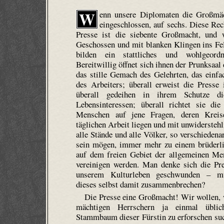
W
enn unsere Diplomaten die Großmäch
eingeschlossen, auf sechs. Diese Re
Presse ist die siebente Großmacht, und w
Geschossen und mit blanken Klingen ins Fel
bilden ein stattliches und wohlgeordn
Bereitwillig öffnet sich ihnen der Prunksaal 
das stille Gemach des Gelehrten, das einf
des Arbeiters; überall erweist die Presse
überall gedeihen in ihrem Schutze di
Lebensinteressen; überall richtet sie die
Menschen auf jene Fragen, deren Kreis
täglichen Arbeit liegen und mit unwidersteh
alle Stände und alle Völker, so verschiedenar
sein mögen, immer mehr zu einem brüderl
auf dem freien Gebiet der allgemeinen Men
vereinigen werden. Man denke sich die Pre
unserem Kulturleben geschwunden – mü
dieses selbst damit zusammenbrechen?
Die Presse eine Großmacht! Wir wollen, 
mächtigen Herrschern ja einmal üblic
Stammbaum dieser Fürstin zu erforschen su