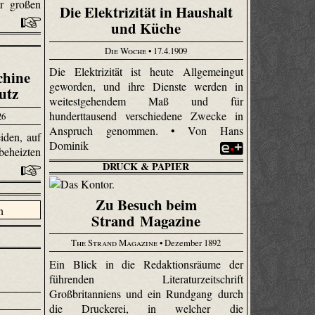
r großen
Die Elektrizität in Haushalt
und Küche
Die Woche
• 17.4.1909
Die Elektrizität ist heute Allgemeingut
chine
geworden, und ihre Dienste werden in
utz
weitestgehendem Maß und für
hunderttausend verschiedene Zwecke in
26
Anspruch genommen. • Von Hans
iden, auf
Dominik
beheizten
DRUCK & PAPIER
Zu Besuch beim
Strand Magazine
The Strand Magazine
• Dezember 1892
Ein Blick in die Redaktionsräume der
führenden Literaturzeitschrift
Großbritanniens und ein Rundgang durch
die Druckerei, in welcher die