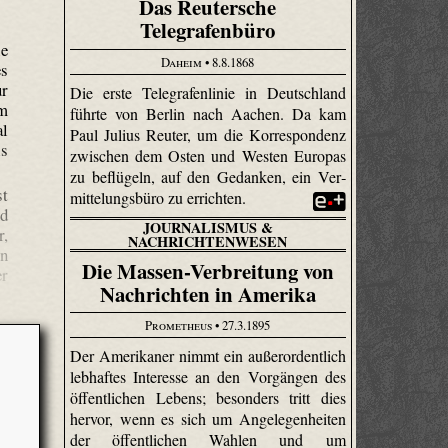
Das Reutersche
Telegrafenbüro
ie
Daheim
• 8.8.1868
es
ur
Die erste Telegrafenlinie in Deutschland
em
führte von Berlin nach Aachen. Da kam
al
Paul Julius Reuter, um die Korrespondenz
ls
zwischen dem Osten und Westen Europas
zu beflügeln, auf den Gedanken, ein Ver­
st
mittelungs­büro zu errichten.
nd
JOURNALISMUS &
r,
NACHRICHTENWESEN
en
Die Massen-Verbreitung von
er
Nachrichten in Amerika
Prometheus
• 27.3.1895
Der Amerikaner nimmt ein außerordentlich
lebhaftes Interesse an den Vorgängen des
öffentlichen Lebens; besonders tritt dies
hervor, wenn es sich um Angelegenheiten
der öffentlichen Wahlen und um