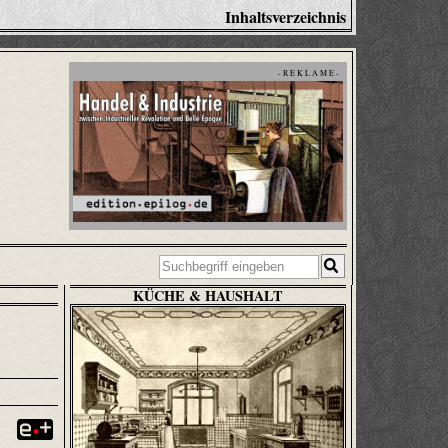
Inhaltsverzeichnis
- R E K L A M E -
KÜCHE & HAUSHALT