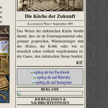
en
ie
Die Küche der Zukunft
en
en
Illustrirte Welt
• September 1895
Das Wesen der elektrischen Küche beruht
darauf, dass sie als Feue­rungs­material oder,
genauer gesprochen, Wärmeerzeuger statt
des Holzes, der Kohle oder, wie es
neuerlich schon vielfach vorgekommen ist,
des Gases, den elektrischen Strom benützt.
REKLAME
JOURNALISMUS &
NACHRICHTENWESEN