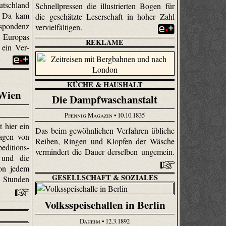
utschland
Schnellpressen die illustrierten Bogen für
. Da kam
die geschätzte Leserschaft in hoher Zahl
espondenz
vervielfältigen.
 Europas
REKLAME
 ein Ver­
KÜCHE & HAUSHALT
 Wien
Die Dampfwaschanstalt
Pfennig Magazin
• 10.10.1835
 hier ein
Das beim gewöhnlichen Verfahren übliche
agen von
Reiben, Ringen und Klopfen der Wäsche
editions-
vermindert die Dauer derselben ungemein.
 und die
on jedem
GESELLSCHAFT & SOZIALES
 Stunden
Volksspeisehallen in Berlin
Daheim
• 12.3.1892