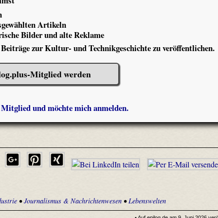
mmst
n
gewählten Artikeln
ische Bilder und alte Reklame
 Beiträge zur Kultur- und Technikgeschichte zu veröffentlichen.
log.plus-Mitglied werden
s Mitglied und möchte mich anmelden.
ustrie
•
Journalismus & Nachrichtenwesen
•
Lebenswelten
• Auf epilog.de am 9. Juni 2026 verö