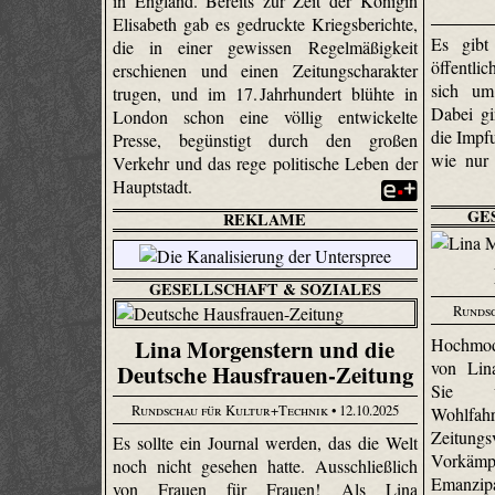
in England. Bereits zur Zeit der Königin
Elisabeth gab es gedruckte Kriegsberichte,
Es gibt
die in einer gewissen Regelmäßigkeit
öffentlic
erschienen und einen Zeitungscharakter
sich um
trugen, und im 17. Jahrhundert blühte in
Dabei gi
London schon eine völlig entwickelte
die Impf
Presse, begünstigt durch den großen
wie nur
Verkehr und das rege politische Leben der
Hauptstadt.
GE
REKLAME
GESELLSCHAFT & SOZIALES
Runds
Hochmod
Lina Morgenstern und die
von Lin
Deutsche Hausfrauen-Zeitung
Sie wa
Rundschau für Kultur+Technik
• 12.10.2025
Wohlfahr
Zeitung
Es sollte ein Journal werden, das die Welt
Vorkä
noch nicht gesehen hatte. Ausschließlich
Emanzip
von Frauen für Frauen! Als Lina