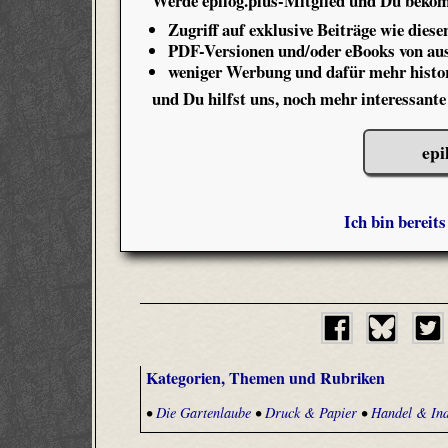
Werde epilog.plus-Mitglied und Du beko
Zugriff auf exklusive Beiträge wie diese
PDF-Versionen und/oder eBooks von aus
weniger Werbung und dafür mehr histor
und Du hilfst uns, noch mehr interessante
epi
Ich bin bereit
Kategorien, Themen und Rubriken
•
Die Gartenlaube
•
Druck & Papier
•
Handel & Ind