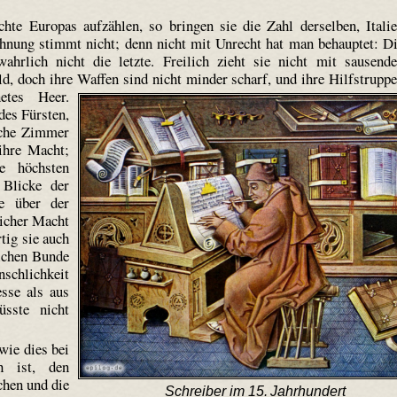
te Europas aufzählen, so bringen sie die Zahl derselben, Itali
chnung stimmt nicht; denn nicht mit Unrecht hat man behauptet: D
ahrlich nicht die letzte. Freilich zieht sie nicht mit sausend
d, doch ihre Waffen sind nicht minder scharf, und ihre Hilfstrupp
etes Heer.
des Fürsten,
ache Zimmer
 ihre Macht;
e höchsten
 Blicke der
e über der
licher Macht
tig sie auch
ichen Bunde
schlichkeit
sse als aus
sste nicht
wie dies bei
h ist, den
chen und die
Schreiber im 15. Jahrhundert