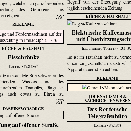
Begriff von der Erzeugung eine
ungen, welche sich ganz besonders
täglich erscheinenden Zeitung.
reitung des Gefrorenen aus
ften eignen.
KÜCHE & HAUSHALT
REKLAME
Elektrische Kaffeemas
mit Überhitzungssch
KÜCHE & HAUSHALT
Illustrierte Technik
• 13.1.19
Eisschränke
Es ist im Haushalt nicht zu verme
einen eingeschalteten elektrisch 
Daheim
• 17.8.1867
Apparat dauernd zu achten.
die missachtete Stiefschwester des
REKLAME
­gürtenden Wassers und des
en­treibenden Dampfes, fängt an
ings auch etwas zu Ehren zu
JOURNALISMUS &
.
NACHRICHTENWESEN
Das Reutersche
DASEINSVORSORGE
Telegrafenbüro
ung auf offener Straße
Daheim
• 8.8.1868