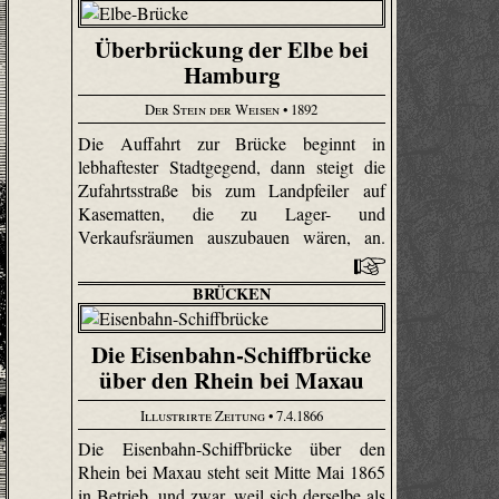
Überbrückung der Elbe bei
Hamburg
Der Stein der Weisen
• 1892
Die Auffahrt zur Brücke beginnt in
lebhaftester Stadtgegend, dann steigt die
Zufahrtsstraße bis zum Landpfeiler auf
Kasematten, die zu Lager- und
Verkaufsräumen auszubauen wären, an.
BRÜCKEN
Die Eisenbahn-Schiffbrücke
über den Rhein bei Maxau
Illustrirte Zeitung
• 7.4.1866
Die Eisenbahn-Schiffbrücke über den
Rhein bei Maxau steht seit Mitte Mai 1865
in Betrieb, und zwar, weil sich derselbe als