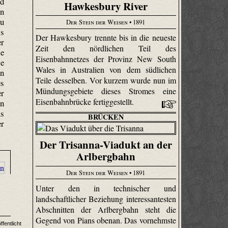
nd
Hawkesbury River
in
zu
Der Stein der Weisen
• 1891
is
Der Hawkes­bury trennte bis in die neueste
er
Zeit den nördlichen Teil des
ie
Eisenbahnnetzes der Provinz New South
ie
Wales in Australien von dem südlichen
en
Teile desselben. Vor kurzem wurde nun im
es
Mündungsgebiete dieses Stromes eine
er
Eisenbahnbrücke fertiggestellt.
en
us
BRÜCKEN
er
Der Trisanna-Viadukt an der
Arlbergbahn
Der Stein der Weisen
• 1891
Unter den in technischer und
landschaftlicher Beziehung interessantesten
Abschnitten der Arlbergbahn steht die
Gegend von Pians obenan. Das vornehmste
fentlicht