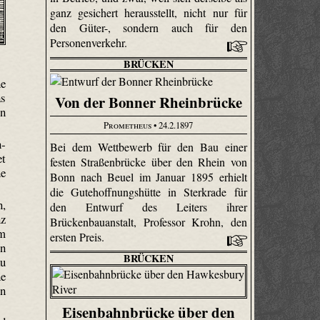
ganz gesichert herausstellt, nicht nur für
den Güter-, sondern auch für den
Personenverkehr.
BRÜCKEN
ne
as
Von der Bonner Rheinbrücke
en
Prometheus
• 24.2.1897
n­
Bei dem Wettbewerb für den Bau einer
et
festen Straßenbrücke über den Rhein von
ne
Bonn nach Beuel im Januar 1895 erhielt
die Gutehoffnungshütte in Sterkrade für
n,
den Entwurf des Leiters ihrer
nz
Brückenbauanstalt, Professor Krohn, den
um
ersten Preis.
en
BRÜCKEN
au
ne
en
Eisenbahnbrücke über den