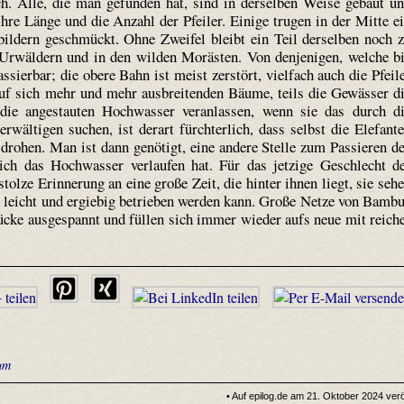
ch. Alle, die man gefunden hat, sind in derselben Weise gebaut u
hre Länge und die Anzahl der Pfeiler. Einige trugen in der Mitte e
ildern geschmückt. Ohne Zweifel bleibt ein Teil derselben noch 
 Urwäldern und in den wilden Morästen. Von denjenigen, welche b
ssierbar; die obere Bahn ist meist zerstört, vielfach auch die Pfeil
auf sich mehr und mehr ausbreitenden Bäume, teils die Gewässer d
die angestauten Hochwasser veranlassen, wenn sie das durch d
rwältigen suchen, ist derart fürchterlich, dass selbst die Elefant
rohen. Man ist dann genötigt, eine andere Stelle zum Passieren d
ich das Hochwasser verlaufen hat. Für das jetzige Geschlecht d
tolze Erinnerung an eine große Zeit, die hinter ihnen liegt, sie seh
g leicht und ergiebig betrieben werden kann. Große Netze von Bamb
cke ausgespannt und füllen sich immer wieder aufs neue mit reich
um
• Auf epilog.de am 21. Oktober 2024 veröf