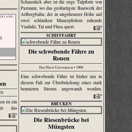
Schaustück aber ist die enge Talpforte von
Paznaun, wo das großartigste Bauwerk der
Arlbergbahn, der in ungeheuerer Höhe auf
 E K L A M E -
zwei schlanken Mauerpfeilern ruhende
Viadukt, Tal und Fluss quert.
SCHIFFFAHRT
ft
Die schwebende Fähre zu
Rouen
Das Neue Universum
• 1900
Eine schwebende Fähre ist bisher nur in
ien
diesem Fall zur Überbrückung eines stark
benutzten Stroms angewandt worden.
78
n ist ein
BRÜCKEN
 für das
Die Riesenbrücke bei
Müngsten