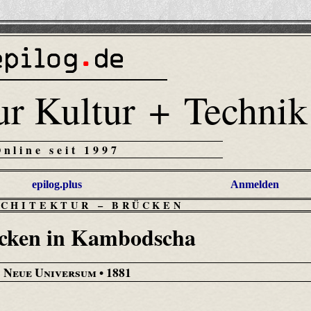
ur Kultur + Technik
Online seit 1997
epilog.plus
Anmelden
RCHITEKTUR
–
BRÜCKEN
ücken in Kambodscha
 Neue Universum
• 1881