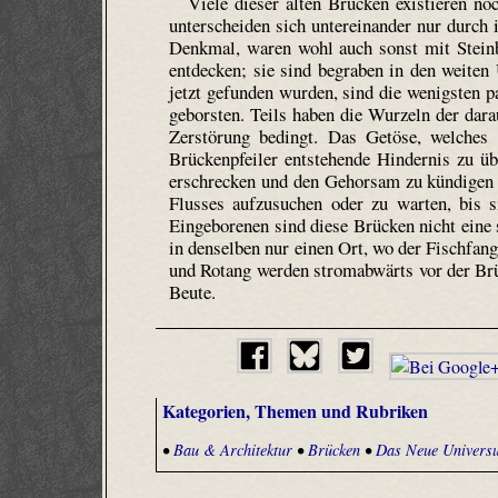
Viele dieser alten Brücken existieren no
unterscheiden sich untereinander nur durch i
Denkmal, waren wohl auch sonst mit Steinb
entdecken; sie sind begraben in den weiten
jetzt gefunden wurden, sind die wenigsten pa
geborsten. Teils haben die Wurzeln der dar
Zerstörung bedingt. Das Getöse, welches 
Brückenpfeiler entstehende Hindernis zu übe
erschrecken und den Gehorsam zu kündigen d
Flusses aufzusuchen oder zu warten, bis s
Eingeborenen sind diese Brücken nicht eine s
in denselben nur einen Ort, wo der Fischfan
und Rotang werden stromabwärts vor der Brü
Beute.
Kategorien, Themen und Rubriken
•
Bau & Architektur
•
Brücken
•
Das Neue Univers