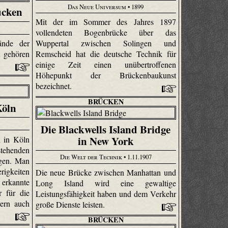
Das Neue Universum
• 1899
ücken
Mit der im Sommer des Jahres 1897
vollendeten Bogenbrücke über das
ände der
Wuppertal zwischen Solingen und
 gehören
Remscheid hat die deutsche Technik für
einige Zeit einen unübertroffenen
Höhepunkt der Brückenbaukunst
bezeichnet.
BRÜCKEN
Köln
Die Blackwells Island Bridge
in New York
n in Köln
tehenden
Die Welt der Technik
• 1.11.1907
gen. Man
rigkeiten
Die neue Brücke zwischen Manhattan und
 erkannte
Long Island wird eine gewaltige
r für die
Leistungsfähigkeit haben und dem Verkehr
dern auch
große Dienste leisten.
BRÜCKEN