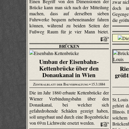
Einen Begriff von den Dimensionen der
zwar nic
Brücke kann man sich nach der Mitteilung
doch in
machen, dass auf derselben sieben
Gegenge
Fuhrwerke bequem nebeneinander fahren
die größt
können, während zu beiden Seiten der
Fußweg Raum für je vier Mann bietet.
BRÜCKEN
Umbau der Eisenbahn-
Kettenbrücke über den
Rie
Donaukanal in Wien
größ
Zentralblatt der Bauverwaltung
• 15.3.1884
Die im Jahr 1860 erbaute Kettenbrücke der
Wiener Verbindungsbahn über den
St. Loui
Donaukanal, bei welcher sich
gehört d
gefahrdrohende Schäden gezeigt haben,
Illinois.
soll umgebaut und durch eine Bogenbrücke
solchem
von 69 m Lichtweite ersetzt werden.
Brücken