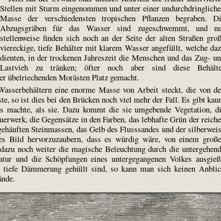
Stellen mit Sturm eingenommen und unter einer undurchdringlich
Masse der verschiedensten tropischen Pflanzen begraben. D
Abzugsgräben für das Wasser sind zugeschwemmt, und nu
stellenweise finden sich noch an der Seite der alten Straßen gro
viereckige, tiefe Behälter mit klarem Wasser angefüllt, welche da
dienten, in der trockenen Jahreszeit die Menschen und das Zug- u
Lastvieh zu tränken; öfter noch aber sind diese Behälte
er übelriechenden Morästen Platz gemacht.
Wasserbehältern eine enorme Masse von Arbeit steckt, die von d
, so ist dies bei den Brücken noch viel mehr der Fall. Es gibt ka
s machte, als sie. Dazu kommt die sie umgebende Vegetation, d
erwerk, die Gegensätze in den Farben, das lebhafte Grün der reich
gehäuften Steinmassen, das Gelb des Flusssandes und der silber­wei
s Bild hervorzuzaubern, dass es würdig wäre, von einem groß
zu noch weiter die magische Beleuchtung durch die untergehen
tur und die Schöpfungen eines untergegangenen Volkes ausgieß
 tiefe Dämmerung gehüllt sind, so kann man sich keinen Anbli
ände.