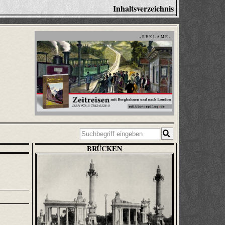
Inhaltsverzeichnis
- R E K L A M E -
BRÜCKEN