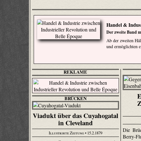
Handel & Indust
Der zweite Band mi
Ab der zweiten Häl
und ermöglichten 
REKLAME
E
BRÜCKEN
Z
Viadukt über das Cuyahogatal
in Cleveland
Die Brü
Illustrirte Zeitung
• 15.2.1879
Berry-Fl