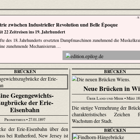
- R
rie zwischen Industrieller Revolution und Belle Époque
t 22 Zeitreisen ins 19. Jahrhundert
fte des 18. Jahrhunderts ersetzten Dampfmaschinen zunehmend die Muskelkra
eine zunehmende Mechanisierun …
BRÜCKEN
BRÜCKEN
Neue Brücken in W
ine Gegengewichts-
Über Land und Meer
• März 18
ugbrücke der Erie-
Die stetige Vermehrung der Brücke
Eisenbahn
charakteristisches Zeichen
Prometheus
• 27.01.1897
Wachstum der Stadt.
cke der Erie-Eisenbahn über den
BRÜCKEN
uss bei Rutherford, New Jersey ist