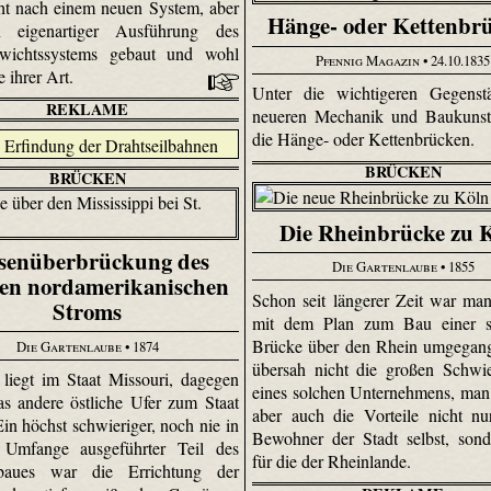
ht nach einem neuen System, aber
Hänge- oder Kettenbr
 eigenartiger Ausführung des
wichtssystems gebaut und wohl
Pfennig Magazin
• 24.10.1835
e ihrer Art.
Unter die wichtigeren Gegenst
REKLAME
neueren Mechanik und Baukunst
die Hänge- oder Kettenbrücken.
BRÜCKEN
BRÜCKEN
Die Rheinbrücke zu 
senüberbrückung des
Die Gartenlaube
• 1855
ten nordamerikanischen
Schon seit längerer Zeit war ma
Stroms
mit dem Plan zum Bau einer s
Brücke über den Rhein umgegan
Die Gartenlaube
• 1874
übersah nicht die großen Schwie
s liegt im Staat Missouri, dagegen
eines solchen Unternehmens, man
as andere östliche Ufer zum Staat
aber auch die Vorteile nicht nu
 Ein höchst schwieriger, noch nie in
Bewohner der Stadt selbst, son
 Umfange ausgeführter Teil des
für die der Rheinlande.
baues war die Errichtung der