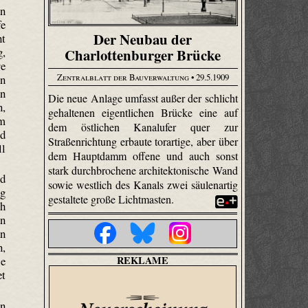
en
fe
Der Neubau der
ht
g,
Charlottenburger Brücke
re
Zentralblatt der Bauverwaltung
• 29.5.1909
nn
en
Die neue Anlage umfasst außer der schlicht
n,
gehaltenen eigentlichen Brücke eine auf
im
dem östlichen Kanalufer quer zur
ld
Straßenrichtung erbaute torartige, aber über
ll
dem Hauptdamm offene und auch sonst
stark durchbrochene architektonische Wand
nd
sowie westlich des Kanals zwei säulenartig
ig
gestaltete große Lichtmasten.
ch
rn
nn
n,
REKLAME
ie
et
en