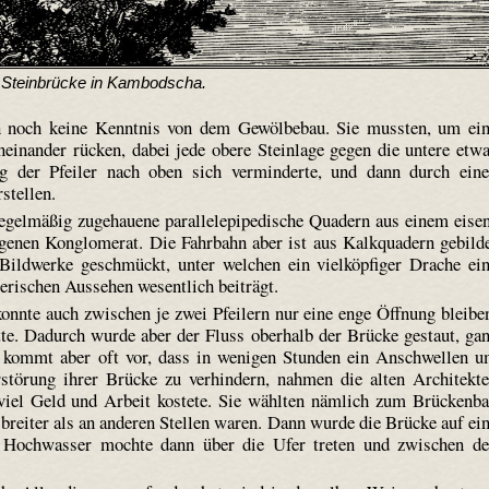
 Steinbrücke in Kambodscha.
en noch keine Kenntnis von dem Gewölbebau. Sie mussten, um ei
aneinander rücken, dabei jede obere Steinlage gegen die untere etw
ng der Pfeiler nach oben sich verminderte, und dann durch ein
stellen.
egelmäßig zugehauene parallel­epipedi­sche Quadern aus einem eise
genen Konglomerat. Die Fahrbahn aber ist aus Kalkquadern gebild
Bildwerke geschmückt, unter welchen ein vielköpfiger Drache ei
erischen Aussehen wesentlich beiträgt.
nnte auch zwischen je zwei Pfeilern nur eine enge Öffnung bleibe
atte. Dadurch wurde aber der Fluss oberhalb der Brücke gestaut, ga
s kommt aber oft vor, dass in wenigen Stunden ein Anschwellen 
störung ihrer Brücke zu verhindern, nahmen die alten Architekt
 viel Geld und Arbeit kostete. Sie wählten nämlich zum Brückenb
l breiter als an anderen Stellen waren. Dann wurde die Brücke auf ei
e Hochwasser mochte dann über die Ufer treten und zwischen d