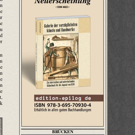
en
ie
r
ße
zu
nd
r
en
um
ie
en
se
en
de
t,
ck
BRÜCKEN