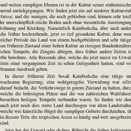
und weiten sumpfigen Ebenen ist in der Kultur seiner einheimisch
uernd zurückgegangen. Wir finden jetzt ein auf niederer Kulturstu
nisse, und die wenigen, die noch geblieben sind, können sehr leic
 der unerschöpflich reiche Boden auch ohne wesentliche Anstrengun
 Wohnung und Kleidung. Namentlich Kambodscha, aber auch ande
 die früher hochstehende, jetzt so tief gesunkene Kultur, denn we
 welcher Periode das Land von einem hochgebildeten und sehr tätig
sen früheren Zustand einer hohen Kultur an riesigen Baudenkmäler
ichen Tempeln, die Zeugnis ablegen, dass früher andere Zeiten 
elbe bewohnte. Alle Reisende aber, welche die jetzt meist im Urwa
iten einer vergangenen Zeit zu sehen Gelegenheit hatten, sind vo
 Staunen Ausdruck geben.
In dieser früheren Zeit besaß Kambodscha eine tätige u
wachsame Regierung; eine wohl­geregelte Verwaltung war eifr
darauf bedacht, die Verkehrswege in gutem Zustand zu halten, dur
welche die befestigten Plätze und die von zahlreichen Wallfahre
besuchten heiligen Tempeln verbunden waren. So finden wir de
auch jetzt noch dies weite Land durchzogen von alten Landstraße
welche wie künstliche Hügel die sumpfigen Gebiete durchziehen, d
in diesem Teile des tropischen Asien so häufig und weit ausgebreit
sind.
Jetzt hat der Urwald oder dichtes Röhricht die früher kultiviert