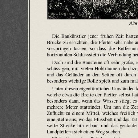
Alte
Die Baukünstler jener frühen Zeit hatt
Brücke zu errichten, die Pfeiler sehr nahe 
vorspringen lassen, so dass die Entfernu
horizontalen Schlussstein die Verbindung her
Doch sind die Bausteine oft sehr große, r
schüssigen, mit vielen Hohlräumen durchzo
und das Geländer an den Seiten oft durch 
besonders wichtige Rolle spielt und zum mal
Unter diesen eigentümlichen Umständen ko
welche etwa die Breite der Pfeiler selbst h
besonders dann, wenn das Wasser stieg; e
mehrere Meter stattfindet. Um nun die Zer
Zuflucht zu einem Mittel, welches freilich
eine Stelle aus, wo das Flussbett und das Ta
weite Strecke hin erbaut und das gestaut
Landpfeilern sich einen Weg suchen.